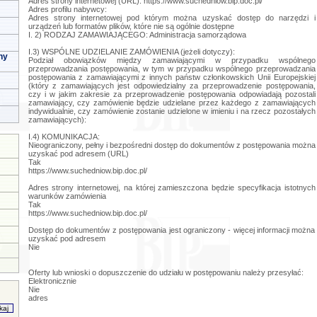
Adres strony internetowej (URL): https://www.suchedniow.bip.doc.pl/
Adres profilu nabywcy:
Adres strony internetowej pod którym można uzyskać dostęp do narzędzi i
urządzeń lub formatów plików, które nie są ogólnie dostępne
I. 2) RODZAJ ZAMAWIAJĄCEGO: Administracja samorządowa
I.3) WSPÓLNE UDZIELANIE ZAMÓWIENIA (jeżeli dotyczy):
ny
Podział obowiązków między zamawiającymi w przypadku wspólnego
przeprowadzania postępowania, w tym w przypadku wspólnego przeprowadzania
postępowania z zamawiającymi z innych państw członkowskich Unii Europejskiej
(który z zamawiających jest odpowiedzialny za przeprowadzenie postępowania,
czy i w jakim zakresie za przeprowadzenie postępowania odpowiadają pozostali
zamawiający, czy zamówienie będzie udzielane przez każdego z zamawiających
indywidualnie, czy zamówienie zostanie udzielone w imieniu i na rzecz pozostałych
zamawiających):
I.4) KOMUNIKACJA:
Nieograniczony, pełny i bezpośredni dostęp do dokumentów z postępowania można
uzyskać pod adresem (URL)
Tak
https://www.suchedniow.bip.doc.pl/
Adres strony internetowej, na której zamieszczona będzie specyfikacja istotnych
warunków zamówienia
Tak
https://www.suchedniow.bip.doc.pl/
Dostęp do dokumentów z postępowania jest ograniczony - więcej informacji można
uzyskać pod adresem
Nie
Oferty lub wnioski o dopuszczenie do udziału w postępowaniu należy przesyłać:
Elektronicznie
Nie
adres