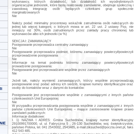
wykonawcy, których działalność, lub działalność ich wyodrębnionych
organizacyjnie jednostek, które będą realizowały zamówienie, obejmuje społeczną i
zawodową integrację osób będących członkami grup społecznie
marginalizowanych
Nie
Należy podać minimalny procentowy wskaźnik zatrudnienia osób należących do
jednej lub więcej kategorii, o których mowa w art. 22 ust. 2 ustawy Pzp, nie
mniejszy niż 30%, osób zatrudnionych przez zakłady pracy chronionej lub
wykonawców albo ich jednostki (w %)
SEKCJA I: ZAMAWIAJĄCY
Postępowanie przeprowadza centralny zamawiający
Nie
Postępowanie przeprowadza podmiot, któremu zamawiający powierzył/powierzyli
przeprowadzenie postępowania
Nie
Informacje na temat podmiotu któremu zamawiający powierzył/powierzyli
prowadzenie postępowania:
Postępowanie jest przeprowadzane wspólnie przez zamawiających
Nie
Jeżeli tak, należy wymienić zamawiających, którzy wspólnie przeprowadzają
postępowanie oraz podać adresy ich siedzib, krajowe numery identyfikacyjne oraz
osoby do kontaktów wraz z danymi do kontaktów:
I
Postępowanie jest przeprowadzane wspólnie z zamawiającymi z innych państw
członkowskich Unii Europejskiej
Nie
W przypadku przeprowadzania postępowania wspólnie z zamawiającymi z innych
państw członkowskich Unii Europejskiej – mające zastosowanie krajowe prawo
zamówień publicznych:
Informacje dodatkowe:
I. 1) NAZWA I ADRES: Gmina Suchedniów, krajowy numer identyfikacyjny
NIE
29100991700000, ul. ul. Fabryczna 5 , 26-130 Suchedniów, woj. świętokrzyskie,
państwo Polska, tel. 041 2543002, 2543485, e-mail
ziksuched@poczta.onet.pl
, faks
412 543 485.