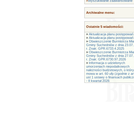
»
Wyszukiwanie zaawansowane
Archiwalne menu:
Ostatnie 5 wiadomości:
»
Aktualizacja planu postępowań 
»
Aktualizacja planu postępowań 
»
Obwieszczenie Burmistrza Mias
Gminy Suchedniów z dnia 23.07
r. Znak: GPR.6733.4.2025
»
Obwieszczenie Burmistrza Mias
Gminy Suchedniów z dnia 27.07
r. Znak: GPR.6730.97.2026
»
Informacja o udzielonych
umorzeniach niepodatkowych
należności budżetowych, o któr
mowa w art. 60 ufp (zgodnie z ar
ust 1 ustawy o finansach public
- II kwartał 2026