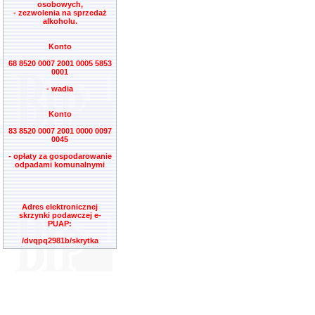
osobowych,
- zezwolenia na sprzedaż
alkoholu.
Konto
68 8520 0007 2001 0005 5853
0001
- wadia
Konto
83 8520 0007 2001 0000 0097
0045
- opłaty za gospodarowanie
odpadami komunalnymi
Adres elektronicznej
skrzynki podawczej e-
PUAP:
/dvqpq2981b/skrytka