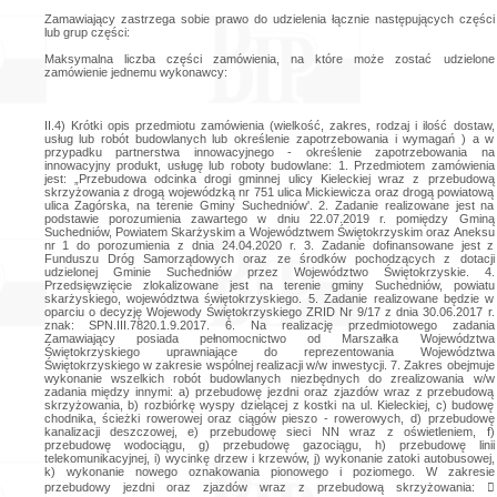
Zamawiający zastrzega sobie prawo do udzielenia łącznie następujących części
lub grup części:
Maksymalna liczba części zamówienia, na które może zostać udzielone
zamówienie jednemu wykonawcy:
II.4) Krótki opis przedmiotu zamówienia (wielkość, zakres, rodzaj i ilość dostaw, usług lub robót budowlanych lub określenie zapotrzebowania i wymagań ) a w przypadku partnerstwa innowacyjnego - określenie zapotrzebowania na innowacyjny produkt, usługę lub roboty budowlane: 1. Przedmiotem zamówienia jest: „Przebudowa odcinka drogi gminnej ulicy Kieleckiej wraz z przebudową skrzyżowania z drogą wojewódzką nr 751 ulica Mickiewicza oraz drogą powiatową ulica Zagórska, na terenie Gminy Suchedniów'. 2. Zadanie realizowane jest na podstawie porozumienia zawartego w dniu 22.07.2019 r. pomiędzy Gminą Suchedniów, Powiatem Skarżyskim a Województwem Świętokrzyskim oraz Aneksu nr 1 do porozumienia z dnia 24.04.2020 r. 3. Zadanie dofinansowane jest z Funduszu Dróg Samorządowych oraz ze środków pochodzących z dotacji udzielonej Gminie Suchedniów przez Województwo Świętokrzyskie. 4. Przedsięwzięcie zlokalizowane jest na terenie gminy Suchedniów, powiatu skarżyskiego, województwa świętokrzyskiego. 5. Zadanie realizowane będzie w oparciu o decyzję Wojewody Świętokrzyskiego ZRID Nr 9/17 z dnia 30.06.2017 r. znak: SPN.III.7820.1.9.2017. 6. Na realizację przedmiotowego zadania Zamawiający posiada pełnomocnictwo od Marszałka Województwa Świętokrzyskiego uprawniające do reprezentowania Województwa Świętokrzyskiego w zakresie wspólnej realizacji w/w inwestycji. 7. Zakres obejmuje wykonanie wszelkich robót budowlanych niezbędnych do zrealizowania w/w zadania między innymi: a) przebudowę jezdni oraz zjazdów wraz z przebudową skrzyżowania, b) rozbiórkę wyspy dzielącej z kostki na ul. Kieleckiej, c) budowę chodnika, ścieżki rowerowej oraz ciągów pieszo - rowerowych, d) przebudowę kanalizacji deszczowej, e) przebudowę sieci NN wraz z oświetleniem, f) przebudowę wodociągu, g) przebudowę gazociągu, h) przebudowę linii telekomunikacyjnej, i) wycinkę drzew i krzewów, j) wykonanie zatoki autobusowej, k) wykonanie nowego oznakowania pionowego i poziomego. W zakresie przebudowy jezdni oraz zjazdów wraz z przebudową skrzyżowania:  dokumentacja projektowa przewiduje przebudowę skrzyżowania ul. Kieleckiej, Mickiewicza i Zagórskiej na skrzyżowanie typu rondo o parametrach: • średnica zewnętrzna ronda - 30,0 m, • średnica wyspy środkowej - 15,0 m, • jezdnia szerokości - 6,0 m, • pierścień ronda - 1,5 m, • liczba wlotów - 4, • wloty o szerokości 3,75 m, • wyloty o szerokości 4,0 do 4,5 m, • wysepki kierunkowe o szerokości 2,5 m.  projektowana konstrukcja jezdni - konstrukcja nr 1 warstwa ścieralna z SMA 11 S gr. 4,0 cm, warstwa wiążąca z AC 22 WMS gr. 10,0 cm, warstwa podbudowy zasadniczej z AC 16 P gr. 5,0 cm, warstwa przeciwspękaniowa SMA 11 S gr. 4,0 cm, warstwa podbudowy zasadniczej z MMC (z doziarnieniem min. 30% C5/6) gr. 20,0 cm - razem grubość konstrukcji 43,00 cm. W zakresie rozbiórki wyspy dzielącej z kostki na ul. Kieleckiej:  na odcinku ul. Kieleckiej objętej zakresem rzeczowym przedmiotowego zadania przewidziano rozbiórkę istniejącej wyspy dzielącej i zaprojektowano zwężenie pasów ruchu do 3,0 - 3,5 m za pomocą oznakowania poziomego,  po rozbiórce wyspy dzielącej należy uzupełnić konstrukcję jezdni ul. Kieleckiej, konstrukcja nr 1A - warstwa ścieralna z SMA 11 S gr. 4,0 cm, warstwa wiążąca z AC 22 WMS gr. 5,0 cm, warstwa podbudowy zasadniczej z AC 16 P gr. 7,0 cm, warstwa podbudowy zasadniczej z mieszanki niezwiązanej z kruszywem C 90/3 0/31,5 gr. 20,0 cm. W zakresie budowy chodnika, ścieżki rowerowej oraz ciągów pieszo - rowerowych:  Wokół ronda zaprojektowano chodniki (konstrukcja nr 2: warstwa z kostki betonowej gr. 8,0 cm, podsypka cementowo - piaskowa 1:4 gr. 5,0 cm, podbudowa zasadnicza z mieszanki niezwiązanej z kruszywem C 90/3 0/31,5 gr. 15,0 cm), ciągi pieszo - rowerowe i ścieżki rowerowe (konstrukcja nr 3: warstwa ścieralna z AC 8 S gr. 4,0 cm, podbudowa zasadnicza z mieszanki niezwiązanej z kruszywem C 90/3 0/31,5 gr. 20,0 cm),  Wzdłuż ulicy Mickiewicza po stronie północnej zaprojektowano ciąg pieszo - rowerowy o szerokości 3,5 m, a po stronie południowej chodnik o szerokości 2,0 m.  Wzdłuż ul. Kieleckiej zaprojektowano chodniki o szerokości 1,5 - 2,0 m oraz ciągi pieszo -rowerowe o szerokości 3,5 m zapewniając funkcjonowanie komunikacji pieszych i dopasowując ją do projektowanych rozwiązań drogowych,  Zaprojektowane zostały również fragmenty ścieżek rowerowych o szerokości 2,0 m, aby wyprowadzić ruch rowerowy poza jezdnię ronda. Pozostałe konstrukcje nawierzchni:  konstrukcja nr 4.1. - zjazd z kostki betonowej: warstwa z kostki betonowej gr. 8,0 cm, podsypka cementowo - piaskowa 1:4 gr. 5,0 cm, podbudowa zasadnicza z mieszanki niezwiązanej z kruszywem C 90/3 0/31,5 gr. 15,0 cm, warstwa z gruntu stabilizowanego spoiwem hydraulicznym gr. 15,0 cm;  konstrukcja nr 4.3. - zjazd o nawierzchni asfaltowej - warstwa ścieralna z AC 8 S gr. 4,0 cm, podbudowa zasadnicza z mieszanki niezwiązanej z kruszywem C 90/3 0/31,5 gr. 20,0 cm, warstwa z gruntu stabilizowanego spoiwem hydraulicznym gr. 15,0 cm;  konstrukcja nr 4a- Chodnik - płytki z wypustkami - przejście dla pieszych - płyta chodnikowa z wypustkami gr. 8,0 cm, podsypka cementowo - piaskowa 1:4 gr. 5,0 cm, podbudowa zasadnicza z mieszanki niezwiązanej z kruszywem C 90/3 0/31,5 gr. 15,0 cm,  konstrukcja nr 5 - zatoka autobusowa, pierścień ronda - warstwa z kostki granitowej gr. 15/17 spoinowana zaprawą cementową na bazie żywicy gr. 16,0 cm, warstwa z betonu C12/15 gr. 5,0 cm, warstwa podbudowy zasadniczej z betonu C25/30 XF2 gr. 25,0 cm;  konstrukcja nr 6 - pobocze utwardzone - warstwa mieszanki niezwiązanej z kruszywem C 90/3 0/31,5 gr. 20,0 cm, warstwa podbudowy zasadniczej z MMC (z wykorzystaniem istniejącej podbudowy i doziarnieniem) gr. 20,0 cm. W zakresie przebudowy kanalizacji deszczowej:  wraz z przebudową skrzyżowania ulic na skrzyżowanie typu rondo przebudowany zostanie będący w jego zasięgu system odwodnienia przeznaczony do ujmowania i odprowadzania wód opadowych i roztopowych z jezdni, chodników i terenów przyległych do pasa drogowego,  w skład projektowanego i przebudowywanego systemu odwodnienia wejdą: kanalizacja deszczowa ɸ600 - 300 ze studzienkami rewizyjnymi betonowymi ɸ 1,50m i ɸ 1,20m, studzienką rewizyjną ɸ 1,20 m PE i wpustami ulicznymi zgodnie z dokumentacją projektową. W zakresie przebudowy sieci NN wraz z oświetleniem:  projektowana rozbudowa ma dostosować ma dostosować istniejącą instalację oświetlenia ulicznego do nowego układu komunikacyjnego, który zapewni użytkownikom drogi lepsze warunki dla bezpiecznego i wygodnego poruszania się w rejonie projektowanej drogi,  instalacja oświetlenia ulicznego obejmuje: • demontaż ulicznej oprawy oświetleniowej - 4 szt., • demontaż betonowych słupów oświetleniowych typu OŻ z wysięgnikami wierzchołkowymi 1-ram. (nr 14 - 15) - 2 kpl, • demontaż wysięgników wierzchołkowych 1-ram. z istniejących słupów energetycznych nr 1 i 2 - 2 szt., • demontaż kabla oświetleniowego typ YAKY 4x35 mm2 na odcinku pomiędzy istn. słupami oświetleniowymi nr 12 - 15 - 76 m. • montaż aluminiowych słupów oświetleniowych h = 10 m z wysięgnikami łukowatymi 1-ram. ) (l = 1,5m) - 7 kpl., • montaż aluminiowego masztu oświetleniowego h=12 m z wysięgnikiem łukowatym 4-ram (l-2m) - 1 kpl., • montaż projektowanej oprawy ulicznej LED 71W - 7 szt., • montaż projektowanej oprawy ulicznej LED 33,5W - 4 szt., • układanie projektowanych kabli zasilających typu YAKY 4x35 mm2 - 214 (262) m, • układanie projektowanego uziemienia bednarka Fe/Zn 25x4 mm - 170 m.  przebudowa kolizji: • demontaż linii napowietrznej LNN (typ dwutorowa AsXSn 4x50+35 mm2 + AsXSn 4 x 120 mm2) zasilanej ze stacji trafo 'Kielecka Suchedniów' na odcinku pomiędzy słupami nr 1 i 3 - 70 m, • demontaż przyłącza energetycznego napowietrznego do budynku nr 40 (typ AsXSn 4x16 mm2) - 7 m, • demontaż przyłącz energetycznego kablowego (typ YAKY 4x120 mm2) ze słupa nr 2 - 1 kpl, • demontaż słupa nr 2 typ E/K-12/12 - 1 kpl., • demontaż linii kablowej (typ YAKY 4x120 mm2) zasilanie ZKP TESCO na odcinku pomiędzy słupem nr 2 a punktem oznaczonym 'A' - 30 m., • montaż w nowej lokalizacji istniejącego słupa nr 2 typ E/K-12/12 - 1 kpl. • montaż istniejących przewodów linii napowietrznej LNN (typ dwutorowa AsXSn 4 x 50 + 35 mm2 + AsXSn 4 x 120 mm2) zasilanej ze stacji trafo 'Kielecka Suchedniów' na odcinku pomiędzy słupami nr 1 i 3 - 70 m, • montaż istniejącego przyłącza energetycznego do budynku nr 40 (typ AsXSn 4 x 16 mm2) - 5 m, • montaż przyłącza energetycznego kablowego (typ YAKY 4x120mm2) wprowadzenie kabla na słup nr 2 - 1 kpl., • układanie istniejącej linii kablowej (typ YAKY 4x120mm2_ zasilanie ZKP TESCO po nowej trasie na odcinku pomiędzy słupem nr 2 a punktem oznaczonym 'A' - 30 m. W zakresie przebudowy wodociągu:  w związku z projektowaną przebudową drogi planuje się likwidację istniejących wodociągów biegnących w ul. Mickiewicza i zastąpienie ich projektowanym wodociągiem ɸ 160 PE,  do przebudowywanych wodociągów przepięte będą wszystkie istniejące występujące na ich trasie przyłącza wodociągowe oraz wpięcia do istniejących sieci wodociągowych, które zostały zainwentaryzowane na mapie do celów projektowych,  przebudowywaną sieć wodociągową zaprojektowano z rur i kształtek ciśnieniowych PE100, SDR11, PN16 o średnicach: ɸ160, ɸ 110 wg PN-EN 12201 o połączeniach zgrzewanych,  na przebudowywanej sieci wodociągowej zaprojektowano przebudowę istniejących hydrantów przeciwpożarowych na hydranty typu nadziemnego dn 80 na ciśnienie robocze PN 16 z pojedynczym odcięciem przepływu i automatycznym odwodnieniem. W zakresie przebudowy gazociągu:  w związki z planowaną przebudową drogi zaistniała konieczność przebudowy odcinków sieci gazowej,  do budowy gazociągu jako materiał należy zastosować rury PE100 SDR11 Ø32x3,0, Ø90x8,2 oraz Ø160x14,6,  istniejące fragmenty gazociągu podlegające likwidacji należy usunąć lub przedmuchać gazem obojętnym, a następnie trwale zaślepić nieczynną sieć. W zakresie przebudowy linii telekomunikacyjnej:  przebudowa kanalizacji i kabli operatora Orange