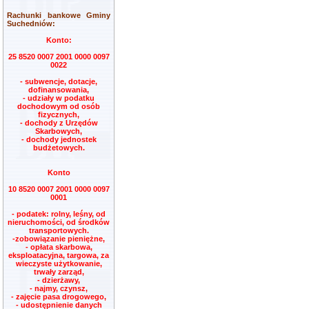
Rachunki bankowe Gminy
Suchedniów:
Konto:
25 8520 0007 2001 0000 0097
0022
- subwencje, dotacje,
dofinansowania,
- udziały w podatku
dochodowym od osób
fizycznych,
- dochody z Urzędów
Skarbowych,
- dochody jednostek
budżetowych.
Konto
10 8520 0007 2001 0000 0097
0001
- podatek: rolny, leśny, od
nieruchomości, od środków
transportowych.
-zobowiązanie pieniężne,
- opłata skarbowa,
eksploatacyjna, targowa, za
wieczyste użytkowanie,
trwały zarząd,
- dzierżawy,
- najmy, czynsz,
- zajęcie pasa drogowego,
- udostępnienie danych