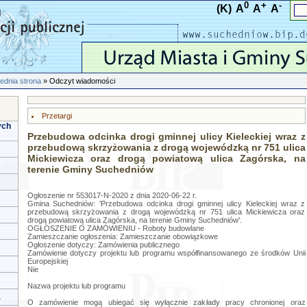
0
+
-
(K)
A
A
A
ednia strona
» Odczyt wiadomości
Przetargi
ych
Przebudowa odcinka drogi gminnej ulicy Kieleckiej wraz z
przebudową skrzyżowania z drogą wojewódzką nr 751 ulica
Mickiewicza oraz drogą powiatową ulica Zagórska, na
terenie Gminy Suchedniów
Ogłoszenie nr 553017-N-2020 z dnia 2020-06-22 r.
Gmina Suchedniów: 'Przebudowa odcinka drogi gminnej ulicy Kieleckiej wraz z
przebudową skrzyżowania z drogą wojewódzką nr 751 ulica Mickiewicza oraz
drogą powiatową ulica Zagórska, na terenie Gminy Suchedniów'.
OGŁOSZENIE O ZAMÓWIENIU - Roboty budowlane
Zamieszczanie ogłoszenia: Zamieszczanie obowiązkowe
Ogłoszenie dotyczy: Zamówienia publicznego
Zamówienie dotyczy projektu lub programu współfinansowanego ze środków Unii
Europejskiej
Nie
Nazwa projektu lub programu
a
O zamówienie mogą ubiegać się wyłącznie zakłady pracy chronionej oraz