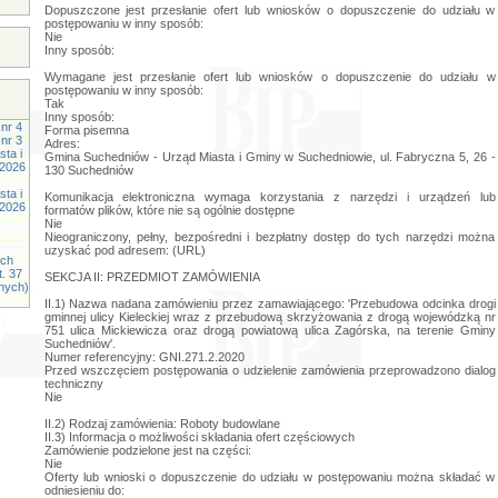
Dopuszczone jest przesłanie ofert lub wniosków o dopuszczenie do udziału w
postępowaniu w inny sposób:
Nie
Inny sposób:
Wymagane jest przesłanie ofert lub wniosków o dopuszczenie do udziału w
postępowaniu w inny sposób:
Tak
Inny sposób:
nr 4
Forma pisemna
nr 3
Adres:
ta i
Gmina Suchedniów - Urząd Miasta i Gminy w Suchedniowie, ul. Fabryczna 5, 26 -
.2026
130 Suchedniów
ta i
Komunikacja elektroniczna wymaga korzystania z narzędzi i urządzeń lub
.2026
formatów plików, które nie są ogólnie dostępne
Nie
Nieograniczony, pełny, bezpośredni i bezpłatny dostęp do tych narzędzi można
uzyskać pod adresem: (URL)
ych
t. 37
SEKCJA II: PRZEDMIOT ZAMÓWIENIA
znych)
II.1) Nazwa nadana zamówieniu przez zamawiającego: 'Przebudowa odcinka drogi
gminnej ulicy Kieleckiej wraz z przebudową skrzyżowania z drogą wojewódzką nr
751 ulica Mickiewicza oraz drogą powiatową ulica Zagórska, na terenie Gminy
Suchedniów'.
Numer referencyjny: GNI.271.2.2020
Przed wszczęciem postępowania o udzielenie zamówienia przeprowadzono dialog
techniczny
Nie
II.2) Rodzaj zamówienia: Roboty budowlane
II.3) Informacja o możliwości składania ofert częściowych
Zamówienie podzielone jest na części:
Nie
Oferty lub wnioski o dopuszczenie do udziału w postępowaniu można składać w
odniesieniu do: