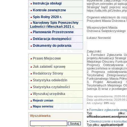
wypełnienie załączonego For
Instrukcja obsługi
wpr@um.ostrowiec.pl
wpisują
Strategią” bądź poprzez wyp
Kontrole zewnętrzne
https://utila.info.pl/1/index.
Spis Rolny 2020 r.
Organem właściwym do rozpa
Prezydent Miasta Ostrowca 
Narodowy Spis Powszechny
Ludności i Mieszkań 2021 r.
Wiceprezydent Miasta
Ostrowca Świętokrzyskiego
Planowanie Przestrzenne
Łukasz Norowski
Deklaracja dostępności
Dokumenty do pobrania
Załączniki:
1. Formularz Zgłaszania U
Prawo Miejscowe
projektu Aktualizacji Strategi
Miejskiego Obszaru Funkcjon
Prognozy Oddziaływania 
Jak załatwić sprawę
społeczeństwa w strategiczn
2. Prognoza oddziaływania 
Redaktorzy Strony
Terytorialnej Zintegrowan
Funkcjonalnego Miasta Półno
Statystyka odwiedzin
3. Projekt Aktualizacji S
Terytorialnych Miejskiego 
Statystyka czytalności
(wersja 3) wraz z przebiegie
Wyszukaj urzędnika
Data wprowadzenia: 2026-06-
Data upublicznienia: 2026-06-
Rejestr zmian
Art. czytany:
395
razy
Mapa serwisu
»
Formularz zgłaszania uwa
Typ pl
Wyszukiwarka
officedocument.wordproc
»
Obwieszczenie o konsulta
Typ pliku:
application/pdf