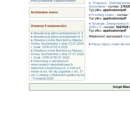
»
Wyszukiwanie zaawansowane
»
Prognoza Oddziaływania 
terytorialnej
- rozmiar:
17632
Typ pliku:
application/pdf
Archiwalne menu:
»
Przebieg szlaku
- rozmiar:
Typ pliku:
application/pdf
»
Strategia Zintegrowanych
Ostatnie 5 wiadomości:
2030 v.3
- rozmiar:
9167629
b
Typ pliku:
application/pdf
»
Aktualizacja planu postępowań nr 4
Wiadomość wprowadził:
Karo
»
Aktualizacja planu postępowań nr 3
»
Obwieszczenie Burmistrza Miasta i
Gminy Suchedniów z dnia 23.07.2026
»
Pokaż rejestr zmian dla da
r. Znak: GPR.6733.4.2025
»
Obwieszczenie Burmistrza Miasta i
Gminy Suchedniów z dnia 27.07.2026
r. Znak: GPR.6730.97.2026
»
Informacja o udzielonych
umorzeniach niepodatkowych
należności budżetowych, o których
mowa w art. 60 ufp (zgodnie z art. 37
ust 1 ustawy o finansach publicznych)
- II kwartał 2026
Urząd Mias