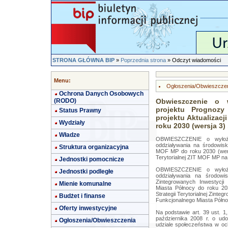
STRONA GŁÓWNA BIP
»
Poprzednia strona
» Odczyt wiadomości
Menu:
Ogłoszenia/Obwieszcze
Ochrona Danych Osobowych
(RODO)
Obwieszczenie o 
projektu Prognozy
Status Prawny
projektu Aktualizacj
Wydziały
roku 2030 (wersja 3) .
Władze
OBWIESZCZENIE o wyłoże
oddziaływania na środowisko 
Struktura organizacyjna
MOF MP do roku 2030 (wersja
Terytorialnej ZIT MOF MP na 
Jednostki pomocnicze
OBWIESZCZENIE o wyłoże
Jednostki podległe
oddziaływania na środowisko
Zintegrowanych Inwestycji
Mienie komunalne
Miasta Północy do roku 203
Strategii Terytorialnej Zinte
Budżet i finanse
Funkcjonalnego Miasta Półno
Oferty inwestycyjne
Na podstawie art. 39 ust. 1,
października 2008 r. o udos
Ogłoszenia/Obwieszczenia
udziale społeczeństwa w oc