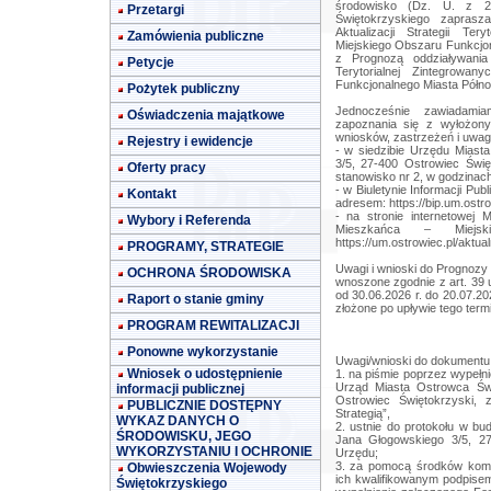
środowisko (Dz. U. z 2
Przetargi
Świętokrzyskiego zaprasz
Aktualizacji Strategii Tery
Zamówienia publiczne
Miejskiego Obszaru Funkcjon
z Prognozą oddziaływania 
Petycje
Terytorialnej Zintegrowan
Funkcjonalnego Miasta Półno
Pożytek publiczny
Jednocześnie zawiadami
Oświadczenia majątkowe
zapoznania się z wyłożony
wniosków, zastrzeżeń i uwa
Rejestry i ewidencje
- w siedzibie Urzędu Miast
3/5, 27-400 Ostrowiec Święt
Oferty pracy
stanowisko nr 2, w godzinach
- w Biuletynie Informacji Pu
Kontakt
adresem: https://bip.um.ostro
- na stronie internetowej
Wybory i Referenda
Mieszkańca – Miejsk
https://um.ostrowiec.pl/aktua
PROGRAMY, STRATEGIE
Uwagi i wnioski do Prognozy
OCHRONA ŚRODOWISKA
wnoszone zgodnie z art. 39 us
od 30.06.2026 r. do 20.07.202
Raport o stanie gminy
złożone po upływie tego term
PROGRAM REWITALIZACJI
Ponowne wykorzystanie
Uwagi/wnioski do dokumentu
Wniosek o udostępnienie
1. na piśmie poprzez wypełni
Urząd Miasta Ostrowca Świ
informacji publicznej
Ostrowiec Świętokrzyski, 
PUBLICZNIE DOSTĘPNY
Strategią”,
WYKAZ DANYCH O
2. ustnie do protokołu w bu
ŚRODOWISKU, JEGO
Jana Głogowskiego 3/5, 27
WYKORZYSTANIU I OCHRONIE
Urzędu;
3. za pomocą środków komun
Obwieszczenia Wojewody
ich kwalifikowanym podpisem
Świętokrzyskiego