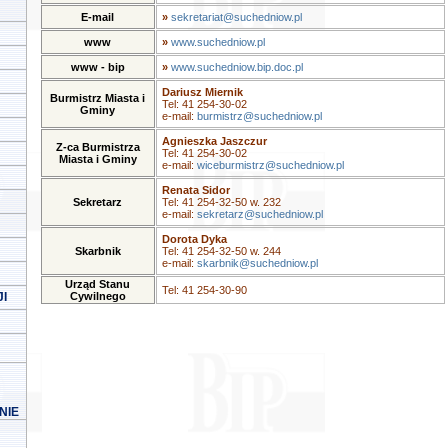
E-mail
»
sekretariat@suchedniow.pl
www
»
www.suchedniow.pl
www - bip
»
www.suchedniow.bip.doc.pl
Dariusz Miernik
Burmistrz Miasta i
Tel: 41 254-30-02
Gminy
e-mail:
burmistrz@suchedniow.pl
Agnieszka Jaszczur
Z-ca Burmistrza
Tel: 41 254-30-02
Miasta i Gminy
e-mail:
wiceburmistrz@suchedniow.pl
Renata Sidor
Sekretarz
Tel: 41 254-32-50 w. 232
e-mail:
sekretarz@suchedniow.pl
Dorota Dyka
Skarbnik
Tel: 41 254-32-50 w. 244
e-mail:
skarbnik@suchedniow.pl
Urząd Stanu
Tel: 41 254-30-90
I
Cywilnego
NIE