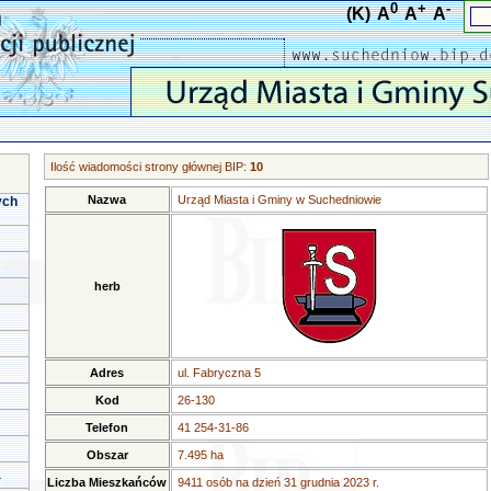
0
+
-
(K)
A
A
A
Ilość wiadomości strony głównej BIP:
10
Nazwa
Urząd Miasta i Gminy w Suchedniowie
ych
herb
Adres
ul. Fabryczna 5
Kod
26-130
Telefon
41 254-31-86
Obszar
7.495 ha
a
Liczba Mieszkańców
9411 osób na dzień 31 grudnia 2023 r.