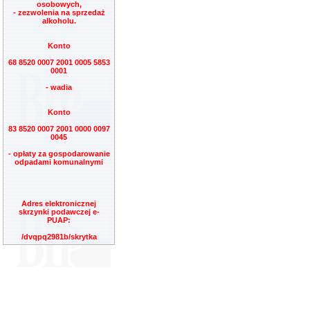
osobowych,
- zezwolenia na sprzedaż
alkoholu.
Konto
68 8520 0007 2001 0005 5853
0001
- wadia
Konto
83 8520 0007 2001 0000 0097
0045
- opłaty za gospodarowanie
odpadami komunalnymi
Adres elektronicznej
skrzynki podawczej e-
PUAP:
/dvqpq2981b/skrytka