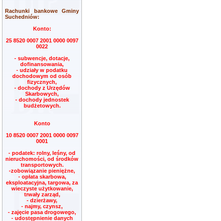
Rachunki bankowe Gminy
Suchedniów:
Konto:
25 8520 0007 2001 0000 0097
0022
- subwencje, dotacje,
dofinansowania,
- udziały w podatku
dochodowym od osób
fizycznych,
- dochody z Urzędów
Skarbowych,
- dochody jednostek
budżetowych.
Konto
10 8520 0007 2001 0000 0097
0001
- podatek: rolny, leśny, od
nieruchomości, od środków
transportowych.
-zobowiązanie pieniężne,
- opłata skarbowa,
eksploatacyjna, targowa, za
wieczyste użytkowanie,
trwały zarząd,
- dzierżawy,
- najmy, czynsz,
- zajęcie pasa drogowego,
- udostępnienie danych