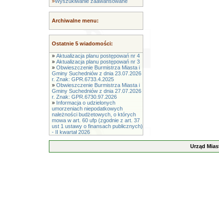
»
Wyszukiwanie zaawansowane
Archiwalne menu:
Ostatnie 5 wiadomości:
»
Aktualizacja planu postępowań nr 4
»
Aktualizacja planu postępowań nr 3
»
Obwieszczenie Burmistrza Miasta i
Gminy Suchedniów z dnia 23.07.2026
r. Znak: GPR.6733.4.2025
»
Obwieszczenie Burmistrza Miasta i
Gminy Suchedniów z dnia 27.07.2026
r. Znak: GPR.6730.97.2026
»
Informacja o udzielonych
umorzeniach niepodatkowych
należności budżetowych, o których
mowa w art. 60 ufp (zgodnie z art. 37
ust 1 ustawy o finansach publicznych)
- II kwartał 2026
Urząd Mias