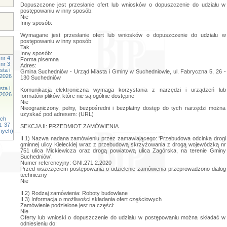
Dopuszczone jest przesłanie ofert lub wniosków o dopuszczenie do udziału w
postępowaniu w inny sposób:
Nie
Inny sposób:
Wymagane jest przesłanie ofert lub wniosków o dopuszczenie do udziału w
postępowaniu w inny sposób:
Tak
Inny sposób:
nr 4
Forma pisemna
nr 3
Adres:
ta i
Gmina Suchedniów - Urząd Miasta i Gminy w Suchedniowie, ul. Fabryczna 5, 26 -
.2026
130 Suchedniów
ta i
Komunikacja elektroniczna wymaga korzystania z narzędzi i urządzeń lub
.2026
formatów plików, które nie są ogólnie dostępne
Nie
Nieograniczony, pełny, bezpośredni i bezpłatny dostęp do tych narzędzi można
uzyskać pod adresem: (URL)
ych
t. 37
SEKCJA II: PRZEDMIOT ZAMÓWIENIA
znych)
II.1) Nazwa nadana zamówieniu przez zamawiającego: 'Przebudowa odcinka drogi
gminnej ulicy Kieleckiej wraz z przebudową skrzyżowania z drogą wojewódzką nr
751 ulica Mickiewicza oraz drogą powiatową ulica Zagórska, na terenie Gminy
Suchedniów'.
Numer referencyjny: GNI.271.2.2020
Przed wszczęciem postępowania o udzielenie zamówienia przeprowadzono dialog
techniczny
Nie
II.2) Rodzaj zamówienia: Roboty budowlane
II.3) Informacja o możliwości składania ofert częściowych
Zamówienie podzielone jest na części:
Nie
Oferty lub wnioski o dopuszczenie do udziału w postępowaniu można składać w
odniesieniu do: