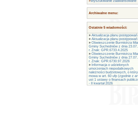
»
Wyszukiwanie zaawansowane
Archiwalne menu:
Ostatnie 5 wiadomości:
»
Aktualizacja planu postępowań 
»
Aktualizacja planu postępowań 
»
Obwieszczenie Burmistrza Mias
Gminy Suchedniów z dnia 23.07
r. Znak: GPR.6733.4.2025
»
Obwieszczenie Burmistrza Mias
Gminy Suchedniów z dnia 27.07
r. Znak: GPR.6730.97.2026
»
Informacja o udzielonych
umorzeniach niepodatkowych
należności budżetowych, o któr
mowa w art. 60 ufp (zgodnie z ar
ust 1 ustawy o finansach public
- II kwartał 2026