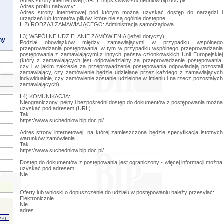
Adres strony internetowej (URL): https://www.suchedniow.bip.doc.pl/
Adres profilu nabywcy:
Adres strony internetowej pod którym można uzyskać dostęp do narzędzi i
urządzeń lub formatów plików, które nie są ogólnie dostępne
I. 2) RODZAJ ZAMAWIAJĄCEGO: Administracja samorządowa
I.3) WSPÓLNE UDZIELANIE ZAMÓWIENIA (jeżeli dotyczy):
ny
Podział obowiązków między zamawiającymi w przypadku wspólnego
przeprowadzania postępowania, w tym w przypadku wspólnego przeprowadzania
postępowania z zamawiającymi z innych państw członkowskich Unii Europejskiej
(który z zamawiających jest odpowiedzialny za przeprowadzenie postępowania,
czy i w jakim zakresie za przeprowadzenie postępowania odpowiadają pozostali
zamawiający, czy zamówienie będzie udzielane przez każdego z zamawiających
indywidualnie, czy zamówienie zostanie udzielone w imieniu i na rzecz pozostałych
zamawiających):
I.4) KOMUNIKACJA:
Nieograniczony, pełny i bezpośredni dostęp do dokumentów z postępowania można
uzyskać pod adresem (URL)
Tak
https://www.suchedniow.bip.doc.pl/
Adres strony internetowej, na której zamieszczona będzie specyfikacja istotnych
warunków zamówienia
Tak
https://www.suchedniow.bip.doc.pl/
Dostęp do dokumentów z postępowania jest ograniczony - więcej informacji można
uzyskać pod adresem
Nie
Oferty lub wnioski o dopuszczenie do udziału w postępowaniu należy przesyłać:
Elektronicznie
Nie
adres