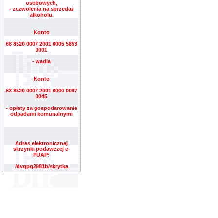
osobowych,
- zezwolenia na sprzedaż
alkoholu.
Konto
68 8520 0007 2001 0005 5853
0001
- wadia
Konto
83 8520 0007 2001 0000 0097
0045
- opłaty za gospodarowanie
odpadami komunalnymi
Adres elektronicznej
skrzynki podawczej e-
PUAP:
/dvqpq2981b/skrytka