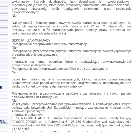
wykonawcy, których działalność, lub działalność ich wyodrębnionych
organizacyjnie jednostek, które będą realizowały zamówienie, obejmuje społeczną i
zawodową integrację osób będących członkami grup społecznie
marginalizowanych
Nie
Należy podać minimalny procentowy wskaźnik zatrudnienia osób należących do
jednej lub więcej kategorii, o których mowa w art. 22 ust. 2 ustawy Pzp, nie
mniejszy niż 30%, osób zatrudnionych przez zakłady pracy chronionej lub
wykonawców albo ich jednostki (w %)
SEKCJA I: ZAMAWIAJĄCY
Postępowanie przeprowadza centralny zamawiający
Nie
Postępowanie przeprowadza podmiot, któremu zamawiający powierzył/powierzyli
przeprowadzenie postępowania
Nie
Informacje na temat podmiotu któremu zamawiający powierzył/powierzyli
prowadzenie postępowania:
Postępowanie jest przeprowadzane wspólnie przez zamawiających
Nie
Jeżeli tak, należy wymienić zamawiających, którzy wspólnie przeprowadzają
postępowanie oraz podać adresy ich siedzib, krajowe numery identyfikacyjne oraz
osoby do kontaktów wraz z danymi do kontaktów:
I
Postępowanie jest przeprowadzane wspólnie z zamawiającymi z innych państw
członkowskich Unii Europejskiej
Nie
W przypadku przeprowadzania postępowania wspólnie z zamawiającymi z innych
państw członkowskich Unii Europejskiej – mające zastosowanie krajowe prawo
zamówień publicznych:
Informacje dodatkowe:
I. 1) NAZWA I ADRES: Gmina Suchedniów, krajowy numer identyfikacyjny
NIE
29100991700000, ul. ul. Fabryczna 5 , 26-130 Suchedniów, woj. świętokrzyskie,
państwo Polska, tel. 041 2543002, 2543485, e-mail
ziksuched@poczta.onet.pl
, faks
412 543 485.