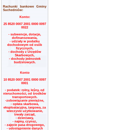
Rachunki bankowe Gminy
Suchedniów:
Konto:
25 8520 0007 2001 0000 0097
0022
- subwencje, dotacje,
dofinansowania,
- udziały w podatku
dochodowym od osób
fizycznych,
- dochody z Urzędów
Skarbowych,
- dochody jednostek
budżetowych.
Konto
10 8520 0007 2001 0000 0097
0001
- podatek: rolny, leśny, od
nieruchomości, od środków
transportowych.
-zobowiązanie pieniężne,
- opłata skarbowa,
eksploatacyjna, targowa, za
wieczyste użytkowanie,
trwały zarząd,
- dzierżawy,
- najmy, czynsz,
- zajęcie pasa drogowego,
- udostępnienie danych