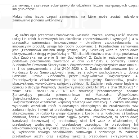
Zamawiający zastrzega sobie prawo do udzielenia łącznie następujących części
lub grup części:
Maksymalna liczba części zamówienia, na które może zostać udzielone
zamówienie jednemu wykonawcy:
II.4) Krótki opis przedmiotu zamówienia (wielkość, zakres, rodzaj i ilość dostaw, usług lub robót budowlanych lub określenie zapotrzebowania i wymagań ) a w przypadku partnerstwa innowacyjnego - określenie zapotrzebowania na innowacyjny produkt, usługę lub roboty budowlane: 1. Przedmiotem zamówienia jest: „Przebudowa odcinka drogi gminnej ulicy Kieleckiej wraz z przebudową skrzyżowania z drogą wojewódzką nr 751 ulica Mickiewicza oraz drogą powiatową ulica Zagórska, na terenie Gminy Suchedniów'. 2. Zadanie realizowane jest na podstawie porozumienia zawartego w dniu 22.07.2019 r. pomiędzy Gminą Suchedniów, Powiatem Skarżyskim a Województwem Świętokrzyskim oraz Aneksu nr 1 do porozumienia z dnia 24.04.2020 r. 3. Zadanie dofinansowane jest z Funduszu Dróg Samorządowych oraz ze środków pochodzących z dotacji udzielonej Gminie Suchedniów przez Województwo Świętokrzyskie. 4. Przedsięwzięcie zlokalizowane jest na terenie gminy Suchedniów, powiatu skarżyskiego, województwa świętokrzyskiego. 5. Zadanie realizowane będzie w oparciu o decyzję Wojewody Świętokrzyskiego ZRID Nr 9/17 z dnia 30.06.2017 r. znak: SPN.III.7820.1.9.2017. 6. Na realizację przedmiotowego zadania Zamawiający posiada pełnomocnictwo od Marszałka Województwa Świętokrzyskiego uprawniające do reprezentowania Województwa Świętokrzyskiego w zakresie wspólnej realizacji w/w inwestycji. 7. Zakres obejmuje wykonanie wszelkich robót budowlanych niezbędnych do zrealizowania w/w zadania między innymi: a) przebudowę jezdni oraz zjazdów wraz z przebudową skrzyżowania, b) rozbiórkę wyspy dzielącej z kostki na ul. Kieleckiej, c) budowę chodnika, ścieżki rowerowej oraz ciągów pieszo - rowerowych, d) przebudowę kanalizacji deszczowej, e) przebudowę sieci NN wraz z oświetleniem, f) przebudowę wodociągu, g) przebudowę gazociągu, h) przebudowę linii telekomunikacyjnej, i) wycinkę drzew i krzewów, j) wykonanie zatoki autobusowej, k) wykonanie nowego oznakowania pionowego i poziomego. W zakresie przebudowy jezdni oraz zjazdów wraz z przebudową skrzyżowania:  dokumentacja projektowa przewiduje przebudowę skrzyżowania ul. Kieleckiej, Mickiewicza i Zagórskiej na skrzyżowanie typu rondo o parametrach: • średnica zewnętrzna ronda - 30,0 m, • średnica wyspy środkowej - 15,0 m, • jezdnia szerokości - 6,0 m, • pierścień ronda - 1,5 m, • liczba wlotów - 4, • wloty o szerokości 3,75 m, • wyloty o szerokości 4,0 do 4,5 m, • wysepki kierunkowe o szerokości 2,5 m.  projektowana konstrukcja jezdni - konstrukcja nr 1 warstwa ścieralna z SMA 11 S gr. 4,0 cm, warstwa wiążąca z AC 22 WMS gr. 10,0 cm, warstwa podbudowy zasadniczej z AC 16 P gr. 5,0 cm, warstwa przeciwspękaniowa SMA 11 S gr. 4,0 cm, warstwa podbudowy zasadniczej z MMC (z doziarnieniem min. 30% C5/6) gr. 20,0 cm - razem grubość konstrukcji 43,00 cm. W zakresie rozbiórki wyspy dzielącej z kostki na ul. Kieleckiej:  na odcinku ul. Kieleckiej objętej zakresem rzeczowym przedmiotowego zadania przewidziano rozbiórkę istniejącej wyspy dzielącej i zaprojektowano zwężenie pasów ruchu do 3,0 - 3,5 m za pomocą oznakowania poziomego,  po rozbiórce wyspy dzielącej należy uzupełnić konstrukcję jezdni ul. Kieleckiej, konstrukcja nr 1A - warstwa ścieralna z SMA 11 S gr. 4,0 cm, warstwa wiążąca z AC 22 WMS gr. 5,0 cm, warstwa podbudowy zasadniczej z AC 16 P gr. 7,0 cm, warstwa podbudowy zasadniczej z mieszanki niezwiązanej z kruszywem C 90/3 0/31,5 gr. 20,0 cm. W zakresie budowy chodnika, ścieżki rowerowej oraz ciągów pieszo - rowerowych:  Wokół ronda zaprojektowano chodniki (konstrukcja nr 2: warstwa z kostki betonowej gr. 8,0 cm, podsypka cementowo - piaskowa 1:4 gr. 5,0 cm, podbudowa zasadnicza z mieszanki niezwiązanej z kruszywem C 90/3 0/31,5 gr. 15,0 cm), ciągi pieszo - rowerowe i ścieżki rowerowe (konstrukcja nr 3: warstwa ścieralna z AC 8 S gr. 4,0 cm, podbudowa zasadnicza z mieszanki niezwiązanej z kruszywem C 90/3 0/31,5 gr. 20,0 cm),  Wzdłuż ulicy Mickiewicza po stronie północnej zaprojektowano ciąg pieszo - rowerowy o szerokości 3,5 m, a po stronie południowej chodnik o szerokości 2,0 m.  Wzdłuż ul. Kieleckiej zaprojektowano chodniki o szerokości 1,5 - 2,0 m oraz ciągi pieszo -rowerowe o szerokości 3,5 m zapewniając funkcjonowanie komunikacji pieszych i dopasowując ją do projektowanych rozwiązań drogowych,  Zaprojektowane zostały również fragmenty ścieżek rowerowych o szerokości 2,0 m, aby wyprowadzić ruch rowerowy poza jezdnię ronda. Pozostałe konstrukcje nawierzchni:  konstrukcja nr 4.1. - zjazd z kostki betonowej: warstwa z kostki betonowej gr. 8,0 cm, podsypka cementowo - piaskowa 1:4 gr. 5,0 cm, podbudowa zasadnicza z mieszanki niezwiązanej z kruszywem C 90/3 0/31,5 gr. 15,0 cm, warstwa z gruntu stabilizowanego spoiwem hydraulicznym gr. 15,0 cm;  konstrukcja nr 4.3. - zjazd o nawierzchni asfaltowej - warstwa ścieralna z AC 8 S gr. 4,0 cm, podbudowa zasadnicza z mieszanki niezwiązanej z kruszywem C 90/3 0/31,5 gr. 20,0 cm, warstwa z gruntu stabilizowanego spoiwem hydraulicznym gr. 15,0 cm;  konstrukcja nr 4a- Chodnik - płytki z wypustkami - przejście dla pieszych - płyta chodnikowa z wypustkami gr. 8,0 cm, podsypka cementowo - piaskowa 1:4 gr. 5,0 cm, podbudowa zasadnicza z mieszanki niezwiązanej z kruszywem C 90/3 0/31,5 gr. 15,0 cm,  konstrukcja nr 5 - zatoka autobusowa, pierścień ronda - warstwa z kostki granitowej gr. 15/17 spoinowana zaprawą cementową na bazie żywicy gr. 16,0 cm, warstwa z betonu C12/15 gr. 5,0 cm, warstwa podbudowy zasadniczej z betonu C25/30 XF2 gr. 25,0 cm;  konstrukcja nr 6 - pobocze utwardzone - warstwa mieszanki niezwiązanej z kruszywem C 90/3 0/31,5 gr. 20,0 cm, warstwa podbudowy zasadniczej z MMC (z wykorzystaniem istniejącej podbudowy i doziarnieniem) gr. 20,0 cm. W zakresie przebudowy kanalizacji deszczowej:  wraz z przebudową skrzyżowania ulic na skrzyżowanie typu rondo przebudowany zostanie będący w jego zasięgu system odwodnienia przeznaczony do ujmowania i odprowadzania wód opadowych i roztopowych z jezdni, chodników i terenów przyległych do pasa drogowego,  w skład projektowanego i przebudowywanego systemu odwodnienia wejdą: kanalizacja deszczowa ɸ600 - 300 ze studzienkami rewizyjnymi betonowymi ɸ 1,50m i ɸ 1,20m, studzienką rewizyjną ɸ 1,20 m PE i wpustami ulicznymi zgodnie z dokumentacją projektową. W zakresie przebudowy sieci NN wraz z oświetleniem:  projektowana rozbudowa ma dostosować ma dostosować istniejącą instalację oświetlenia ulicznego do nowego układu komunikacyjnego, który zapewni użytkownikom drogi lepsze warunki dla bezpiecznego i wygodnego poruszania się w rejonie projektowanej drogi,  instalacja oświetlenia ulicznego obejmuje: • demontaż ulicznej oprawy oświetleniowej - 4 szt., • demontaż betonowych słupów oświetleniowych typu OŻ z wysięgnikami wierzchołkowymi 1-ram. (nr 14 - 15) - 2 kpl, • demontaż wysięgników wierzchołkowych 1-ram. z istniejących słupów energetycznych nr 1 i 2 - 2 szt., • demontaż kabla oświetleniowego typ YAKY 4x35 mm2 na odcinku pomiędzy istn. słupami oświetleniowymi nr 12 - 15 - 76 m. • montaż aluminiowych słupów oświetleniowych h = 10 m z wysięgnikami łukowatymi 1-ram. ) (l = 1,5m) - 7 kpl., • montaż aluminiowego masztu oświetleniowego h=12 m z wysięgnikiem łukowatym 4-ram (l-2m) - 1 kpl., • montaż projektowanej oprawy ulicznej LED 71W - 7 szt., • montaż projektowanej oprawy ulicznej LED 33,5W - 4 szt., • układanie projektowanych kabli zasilających typu YAKY 4x35 mm2 - 214 (262) m, • układanie projektowanego uziemienia bednarka Fe/Zn 25x4 mm - 170 m.  przebudowa kolizji: • demontaż linii napowietrznej LNN (typ dwutorowa AsXSn 4x50+35 mm2 + AsXSn 4 x 120 mm2) zasilanej ze stacji trafo 'Kielecka Suchedniów' na odcinku pomiędzy słupami nr 1 i 3 - 70 m, • demontaż przyłącza energetycznego napowietrznego do budynku nr 40 (typ AsXSn 4x16 mm2) - 7 m, • demontaż przyłącz energetycznego kablowego (typ YAKY 4x120 mm2) ze słupa nr 2 - 1 kpl, • demontaż słupa nr 2 typ E/K-12/12 - 1 kpl., • demontaż linii kablowej (typ YAKY 4x120 mm2) zasilanie ZKP TESCO na odcinku pomiędzy słupem nr 2 a punktem oznaczonym 'A' - 30 m., • montaż w nowej lokalizacji istniejącego słupa nr 2 typ E/K-12/12 - 1 kpl. • montaż istniejących przewodów linii napowietrznej LNN (typ dwutorowa AsXSn 4 x 50 + 35 mm2 + AsXSn 4 x 120 mm2) zasilanej ze stacji trafo 'Kielecka Suchedniów' na odcinku pomiędzy słupami nr 1 i 3 - 70 m, • montaż istniejącego przyłącza energetycznego do budynku nr 40 (typ AsXSn 4 x 16 mm2) - 5 m, • montaż przyłącza energetycznego kablowego (typ YAKY 4x120mm2) wprowadzenie kabla na słup nr 2 - 1 kpl., • układanie istniejącej linii kablowej (typ YAKY 4x120mm2_ zasilanie ZKP TESCO po nowej trasie na odcinku pomiędzy słupem nr 2 a punktem oznaczonym 'A' - 30 m. W zakresie przebudowy wodociągu:  w związku z projektowaną przebudową drogi planuje się likwidację istniejących wodociągów biegnących w ul. Mickiewicza i zastąpienie ich projektowanym wodociągiem ɸ 160 PE,  do przebudowywanych wodociągów przepięte będą wszystkie istniejące występujące na ich trasie przyłącza wodociągowe oraz wpięcia do istniejących sieci wodociągowych, które zostały zainwentaryzowane na mapie do celów projektowych,  przebudowywaną sieć wodociągową zaprojektowano z rur i kształtek ciśnieniowych PE100, SDR11, PN16 o średnicach: ɸ160, ɸ 110 wg PN-EN 12201 o połączeniach zgrzewanych,  na przebudowywanej sieci wodociągowej zaprojektowano przebudowę istniejących hydrantów przeciwpożarowych na hydranty typu nadziemnego dn 80 na ciśnienie robocze PN 16 z pojedynczym odcięciem przepływu i automatycznym odwodnieniem. W zakresie przebudowy gazociągu:  w związki z planowaną przebudową drogi zaistniała konieczność przebudowy odcinków sieci gazowej,  do budowy gazociągu jako materiał należy zastosować rury PE100 SDR11 Ø32x3,0, Ø90x8,2 oraz Ø160x14,6,  istniejące fragmenty gazociągu podlegające likwidacji należy usunąć lub przedmuchać gazem obojętnym, a następnie trwale zaślepić nieczynną sieć. W zakresie przebudowy linii telekomunikacyjnej:  przebudowa kanalizacji i kabli operatora Orange