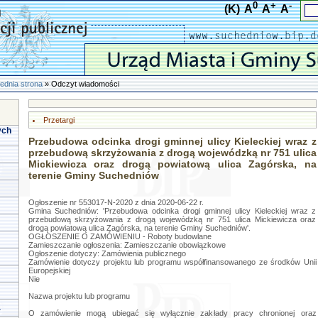
0
+
-
(K)
A
A
A
ednia strona
» Odczyt wiadomości
Przetargi
ych
Przebudowa odcinka drogi gminnej ulicy Kieleckiej wraz z
przebudową skrzyżowania z drogą wojewódzką nr 751 ulica
Mickiewicza oraz drogą powiatową ulica Zagórska, na
terenie Gminy Suchedniów
Ogłoszenie nr 553017-N-2020 z dnia 2020-06-22 r.
Gmina Suchedniów: 'Przebudowa odcinka drogi gminnej ulicy Kieleckiej wraz z
przebudową skrzyżowania z drogą wojewódzką nr 751 ulica Mickiewicza oraz
drogą powiatową ulica Zagórska, na terenie Gminy Suchedniów'.
OGŁOSZENIE O ZAMÓWIENIU - Roboty budowlane
Zamieszczanie ogłoszenia: Zamieszczanie obowiązkowe
Ogłoszenie dotyczy: Zamówienia publicznego
Zamówienie dotyczy projektu lub programu współfinansowanego ze środków Unii
Europejskiej
Nie
Nazwa projektu lub programu
a
O zamówienie mogą ubiegać się wyłącznie zakłady pracy chronionej oraz