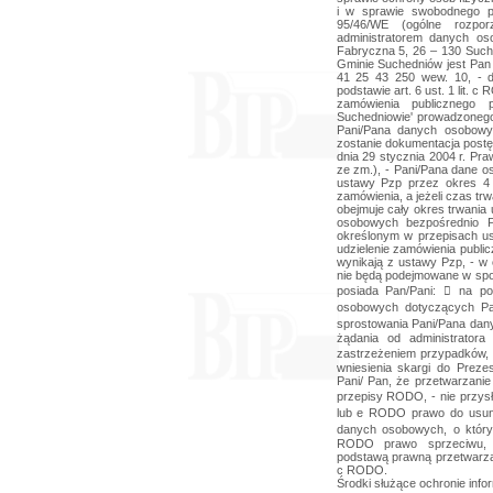
i w sprawie swobodnego p
95/46/WE (ogólne rozpo
administratorem danych o
Fabryczna 5, 26 – 130 Suc
Gminie Suchedniów jest Pan 
41 25 43 250 wew. 10, -
podstawie art. 6 ust. 1 lit.
zamówienia publicznego 
Suchedniowie' prowadzonego
Pani/Pana danych osobowy
zostanie dokumentacja postęp
dnia 29 stycznia 2004 r. Pr
ze zm.), - Pani/Pana dane o
ustawy Pzp przez okres 4 
zamówienia, a jeżeli czas t
obejmuje cały okres trwania
osobowych bezpośrednio 
określonym w przepisach u
udzielenie zamówienia publi
wynikają z ustawy Pzp, - w
nie będą podejmowane w spo
posiada Pan/Pani:  na p
osobowych dotyczących Pa
sprostowania Pani/Pana da
żądania od administrator
zastrzeżeniem przypadków,
wniesienia skargi do Pre
Pani/ Pan, że przetwarzan
przepisy RODO, - nie przysłu
lub e RODO prawo do usun
danych osobowych, o któr
RODO prawo sprzeciwu, 
podstawą prawną przetwarzani
c RODO.
Środki służące ochronie info