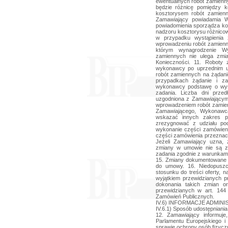
ewentualnych robót zamienn
będzie różnicę pomiędzy 
kosztorysem robót zamien
Zamawiający powiadamia 
powiadomienia sporządza ko
nadzoru kosztorysu różnicow
w przypadku wystąpienia
wprowadzeniu robót zamien
którym wynagrodzenie 
zamiennych nie ulega zmia
Konieczności. 11. Robot
wykonawcy po uprzednim u
robót zamiennych na żądan
przypadkach żądanie i za
wykonawcy podstawę o wystą
zadania. Liczba dni przed
uzgodniona z Zamawiającym
wprowadzeniem robót zamie
Zamawiającego, Wykonaw
wskazać innych zakres p
zrezygnować z udziału po
wykonanie części zamówien
części zamówienia przezna
Jeżeli Zamawiający uzna, 
zmiany w umowie nie są za
zadania zgodnie z warunkami
15. Zmiany dokumentowane 
do umowy. 16. Niedopuszc
stosunku do treści oferty,
wyjątkiem przewidzianych p
dokonania takich zmian or
przewidzianych w art. 144
Zamówień Publicznych.
IV.6) INFORMACJE ADMIN
IV.6.1) Sposób udostępniania 
12. Zamawiający informuje
Parlamentu Europejskiego 
sprawie ochrony osób fizyc