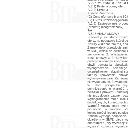
IV.2) KRYTERIA OCENY OF
IV.2.1) Kryteria oceny ofert:
IV.2.2) Kryteria
Kryteria Znaczenie
(C) Cena ofertowa brutto 60,
(G) Okres udzielonej gwaranc
IV.2.3) Zastosowanie proce
(przetarg nieograniczony)
Tak
IV.5) ZMIANA UMOWY
Przewiduje się istotne zmia
oferty, na podstawie której
Należy wskazać zakres, cha
Zamawiający przewiduje zm
w KRS, wpisie do ewidencji d
zamówienia; 2. Wystąpieni
treści umowy; 3. Zmiany k
podlega automatycznej zmian
chwili powstania obowią
wynagrodzenia należne
uwzględnieniem aktualnej st
faktury (powstania obow
wykonywania prac Zamawiają
nie wykonanych. Zawiadomi
W takim przypadku wyna
pomniejszeniu o wartość 
związku z prawem Zamawiaj
nie przysługują żadne rosz
Wynagrodzenie może ulec z
dodatkowych, koniecznych 
Wartość zmiany musi być m
pierwotnie w umowie. Z
konieczności, jedynie po p
Zmiana wymaga podpisania 
określony w SIWZ, ulega wy
charakterze „siły wyższej” kt
wyższa” oznacza wydarzeni