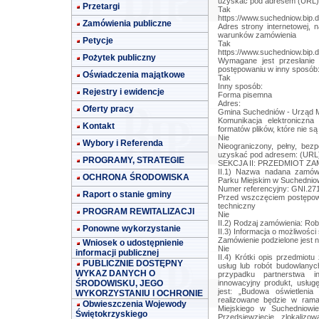
uzyskać pod adresem (URL)
Przetargi
Tak
https://www.suchedniow.bip.d
Zamówienia publiczne
Adres strony internetowej, 
warunków zamówienia
Petycje
Tak
https://www.suchedniow.bip.d
Pożytek publiczny
Wymagane jest przesłanie
postępowaniu w inny sposób
Oświadczenia majątkowe
Tak
Inny sposób:
Rejestry i ewidencje
Forma pisemna
Adres:
Oferty pracy
Gmina Suchedniów - Urząd Mi
Komunikacja elektroniczn
Kontakt
formatów plików, które nie są
Nie
Wybory i Referenda
Nieograniczony, pełny, bez
uzyskać pod adresem: (URL
PROGRAMY, STRATEGIE
SEKCJA II: PRZEDMIOT Z
II.1) Nazwa nadana zamówi
OCHRONA ŚRODOWISKA
Parku Miejskim w Suchedniow
Numer referencyjny: GNI.27
Raport o stanie gminy
Przed wszczęciem postępowa
techniczny
PROGRAM REWITALIZACJI
Nie
II.2) Rodzaj zamówienia: Ro
Ponowne wykorzystanie
II.3) Informacja o możliwości
Zamówienie podzielone jest n
Wniosek o udostępnienie
Nie
informacji publicznej
II.4) Krótki opis przedmiotu zamówienia (wielkość, zakres, rodzaj i ilość dostaw, usług lub robót budowlanych lub określenie zapotrzebowania i wymagań ) a w przypadku partnerstwa innowacyjnego - określenie zapotrzebowania na innowacyjny produkt, usługę lub roboty budowlane: 1. Przedmiotem zamówienia jest: „Budowa oświetlenia w Parku Miejskim w Suchedniowie'. 2. Zadanie realizowane będzie w ramach zadania budżetowego pn.: 'Modernizacja Parku Miejskiego w Suchedniowie' - ze środków własnych Gminy Suchedniów. 3. Przedsięwzięcie zlokalizowane jest na terenie gminy Suchedniów, powiatu skarżyskiego, województwa świętokrzyskiego, na działce o nr ewid. geod. 6552/1 obręb 0001 Suchedniów. 4. Zadanie realizowane będzie w oparciu o zgłoszenie robót do Starosty Skarżyskiego. 5. Zakres obejmuje wykonanie wszelkich robót budowlanych niezbędnych do zrealizowania w/w zadania między innymi: a) roboty przygotowawcze, b) roboty pomiarowe, c) roboty rozbiórkowe, d) roboty ziemne, e) roboty w zakresie układaniu kabli, f) roboty montażowe (montaż slupów wraz z fundamentami, wysięgników i opraw oświetleniowych), g) inwentaryzacja geodezyjna powykonawcza. 6. Opis stanu istniejącego: Obecnie działka o nr ewid. geod. 6552/1 wykorzystywana i urządzona jest jako Park Miejski. Działka uzbrojona jest w infrastrukturę techniczną: sieć wodociągową ø 300, sieć kanalizacji sanitarnej ø 300, linię elektroenergetyczną oraz ciepłociąg. Działka znajduje się w układzie urbanistycznym wpisanym do Gminnej Ewidencji Zabytków. W zakresie zagospodarowania terenu: na działce znajdują się ciągi komunikacyjne z płytek betonowych, ławki, kosze na odpady, zieleń parkowa oraz istniejące oświetlenie nn przewidziane do demontażu. Działka ma dostęp do drogi publicznej z drogi powiatowej - ul. Bodzentyńskiej w Suchedniowie. 7. Projektowane rozwiązania: W ramach zadania przewiduje się demontaż istniejącego oświetlenia nn oraz przekazanie go do PGE Dystrybucja S.A a także budowę nowego oświetlenia obejmującą budowę sieci kablowej ziemnej niskiego napięcia 0,4 kV. Zakres robót obejmuje ułożenie kabla YAKXS 4 x 25 mm2 na długości około 700 m, montaż 23 słupów oświetleniowych wraz z fundamentami, wysięgnikami oraz oprawami oświetleniowymi LED - zgodnie z załączoną dokumentacją projektową. Linia zasilana będzie z istniejącego złącza kablowo - pomiarowego. 8. Poza zakresem prac określonym dokumentacją projektową i STWiORB Wykonawca zobowiązany jest ująć w cenie oferty następujące czynności:  opracowanie planu BIOZ,  obecności kierownika budowy na placu budowy minimum 3 razy w tygodniu a także w miarę potrzeb zgłaszanych telefonicznie przez Zamawiającego,  opracowanie projektu technicznego, który przedkładany będzie do organu nadzoru budowlanego na etapie składania wniosku o wydanie pozwolenia na użytkowanie, projekt musi być zgodny z zatwierdzonym przez organ administracji architektoniczno - budowlanej projektem zagospodarowania działki oraz projektem architektoniczno - budowlanym będącymi załącznikami do SIWZ.  wydzielenie i zabezpieczenie terenu prowadzonych robót,  prowadzenie bieżącej geodezyjnej i geotechnicznej obsługi zadania, Zamawiający może na każdym etapie prac żądać aktualnej inwentaryzacji geodezyjnej,  sporządzenie inwentaryzacji geodezyjnej powykonawczej robót opracowanej na aktualnym planie sytuacyjno – wysokościowym,  w przypadku, gdy powstanie taka konieczność, uzyskanie zgody od zarządcy drogi na dojazd ciężkim sprzętem,  uzyskanie wszelkich opinii i zgód niezbędnych do należyte
PUBLICZNIE DOSTĘPNY
WYKAZ DANYCH O
ŚRODOWISKU, JEGO
WYKORZYSTANIU I OCHRONIE
Obwieszczenia Wojewody
Świętokrzyskiego