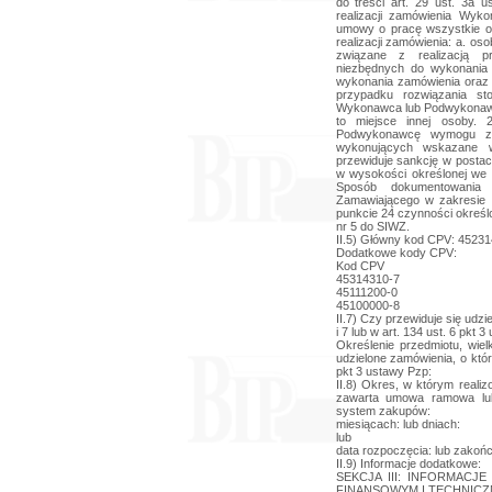
II.5) Główny kod CPV: 4523
Dodatkowe kody CPV:
Kod CPV
45314310-7
45111200-0
45100000-8
II.7) Czy przewiduje się udzi
i 7 lub w art. 134 ust. 6 pkt 
Określenie przedmiotu, wie
udzielone zamówienia, o któr
pkt 3 ustawy Pzp:
II.8) Okres, w którym reali
zawarta umowa ramowa lub
system zakupów:
miesiącach: lub dniach:
lub
data rozpoczęcia: lub zakońc
II.9) Informacje dodatkowe:
SEKCJA III: INFORMAC
FINANSOWYM I TECHNIC