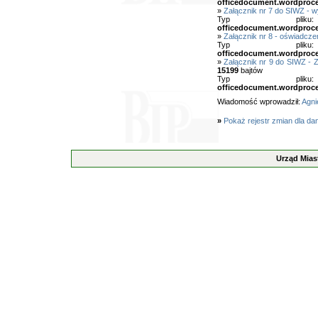
officedocument.wordproc
»
Załącznik nr 7 do SIWZ - 
Typ pl
officedocument.wordproc
»
Załącznik nr 8 - oświadcze
Typ pl
officedocument.wordproc
»
Załącznik nr 9 do SIWZ - 
15199
bajtów
Typ pl
officedocument.wordproc
Wiadomość wprowadził:
Agni
»
Pokaż rejestr zmian dla da
Urząd Mias