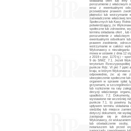
składania ofert lub inny
porozumienie z właściwym o
wraz z ewentualnymi ods
przewidziane prawem zwolni
płatności lub wstrzymanie 
zaświadczenie właściwej ter
Społecznych lub Kasy Rolni
potwierdzający, że Wykonawc
społeczne lub zdrowotne, wy
terminu składania ofert , l
porozumienie z właściwym
ewentualnymi odsetkami lu
prawem zwolnienie, odrocze
wstrzymanie w całości wyk
Wykonawcy o niezaleganiu z
mowa w ustawie z dnia 12 sty
z 2019 r. poz. 1170 tj.) – s
9 do SIWZ. 7.1. Jeżeli Wy
terytorium Rzeczypospolit
punkcie Rdz. VI pkt 7 ppkt 
kraju, w którym Wykonawca m
odpowiednio, że: a) nie 
ubezpieczenie społeczne lub
organem w sprawie spłat t
grzywnami, w szczególności 
lub rozłożenie na raty zale
decyzji właściwego organu,
upadłości. 7.2. Dokument
wystawione nie wcześniej niż
punkcie 7.1. b) powinny b
upływem terminu składania 
siedzibę lub miejsce zamie
dotyczy dokument, nie wydaj
zastępuje się je dokum
Wykonawcy, ze wskazaniem o
lub oświadczenie osoby,
notariuszem lub przed o
samorządu zawodowego lub