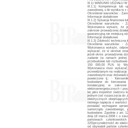
III.1) WARUNKI UDZIAŁU
III.1.1) Kompetencje lub u
zawodowej, o ile wynika to 
Określenie warunków: - Zama
Informacje dodatkowe
III.1.2) Sytuacja finansowa 
Określenie warunków: - Z
Wykonawca wykaże, że jes
zakresie prowadzonej dział
gwarancyjną nie mniejszą ni
Informacje dodatkowe
III.1.3) Zdolność techniczna
Określenie warunków: - Z
Wykonawca wykaże, odpow
wykazać, że w okresie ostat
jeżeli okres prowadzenia dzi
zadanie (w ramach jednej
przebudowie lub rozbudowie 
150 000,00 PLN. b) Wyk
Wykonawca musi wykazać,
przewidzianym na realizację 
zawodowymi oraz doświadczen
powierzone tj.: - Kierow
budowlane do kierowania
instalacyjnej w zakresie
elektroenergetycznych i po
lat, jako inspektor nadzoru 
jednym (od rozpoczęcia do 
elektrycznych obejmującyc
niskiego napięcia o wartoś
posiadać wymagane uprawn
samorządu zawodowego, j
budowlane. Zgodnie z art. 1
dnia 18 marca 2008 r. o zas
państwach członkowskic
220)przynależność do właś
od obywateli państw członko