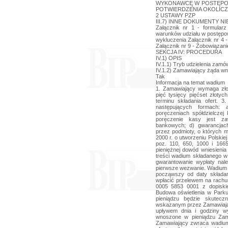
WYKONAWCĘ W POSTĘPOW
POTWIERDZENIA OKOLICZN
2 USTAWY PZP
III.7) INNE DOKUMENTY NIE 
Załącznik nr 1 - formularz
warunków udziału w postępow
wykluczenia Załącznik nr 4 
Załącznik nr 9 - Zobowiązan
SEKCJA IV: PROCEDURA
IV.1) OPIS
IV.1.1) Tryb udzielenia zamó
IV.1.2) Zamawiający żąda wn
Tak
Informacja na temat wadium
1. Zamawiający wymaga zło
pięć tysięcy pięćset złoty
terminu składania ofert.
następujących formach: 
poręczeniach spółdzielczej
poręczenie kasy jest za
bankowych; d) gwarancjach
przez podmioty, o których m
2000 r. o utworzeniu Polskie
poz. 110, 650, 1000 i 1665
pieniężnej dowód wniesienia
treści wadium składanego w 
gwarantowanie wypłaty nal
pierwsze wezwanie. Wadium t
począwszy od daty składan
wpłacić przelewem na rach
0005 5853 0001 z dopiski
Budowa oświetlenia w Park
pieniądzu będzie skutecz
wskazanym przez Zamawiające
upływem dnia i godziny wy
wnoszone w pieniądzu Zam
Zamawiający zwraca wadiu