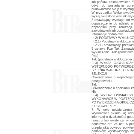
lub państw członkowskich 
gdyż do posiadania upra
budownictwie nie jest wyma
W przypadku Wykonawców ws
wyżej określone warunki wyk
Zamawiający wymaga od wy
dopuszczenie do udziału w
czynności przy realizacj
zawodowych lub doświadczen
Informacje dodatkowe:
III.2) PODSTAWY WYKLUCZ
III.2.1) Podstawy wykluczeni
III.2.2) Zamawiający przewi
5 ustawy Pzp Tak Zamawiaj
wykluczenia: Tak (podstawa 
Pzp)
Tak (podstawa wykluczenia ok
III.3) WYKAZ OŚWIADC
WSTĘPNEGO POTWIERDZE
SPEŁNIA WARUNKI UDZIA
SELEKCJI
Oświadczenie o niepodlegan
postępowaniu
Tak
Oświadczenie o spełnianiu kry
Nie
III.4) WYKAZ OŚWIADC
WYKONAWCĘ W POSTĘPOW
POTWIERDZENIA OKOLICZN
3 USTAWY PZP:
7. W celu potwierdzenia
Wykonawca składa: a) odpis 
informacji o działalności go
rejestru lub ewidencji, w 
podstawie art. 24 ust. 5 pk
urzędu skarbowego potwier
podatków, wystawionego ni