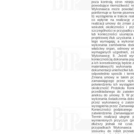
poza kontrolą stron ninie
powodujące niemożliwość re
Wykonawca może powołać s
poinformuje w formie pisemne
b) wystąpienia w trakcie re
co wpłynie na realizację 
realizacji umowy do zmian p
wskutek okoliczności i p
szczególności w przypadku 
lub konieczności usunięc
projektowej i/lub uzyskania
tego wymagają; a wykonan
wykonania zamówienia dod
właściwy organ, odmowy wyd
wymaganych uzgodnień, zez
Wykonawcę; 8. Jeżeli wys
koniecznością dokonania pop
a ich konsekwencją będzie z
materiałowych) wykonania
dokumentacji uniemożliwi lub 
odpowiednio sposób i term
Zmiana umowy w takim prz
zamawiającego przez wyko
potwierdzeniu ich wystąpi
okoliczność Protokołu Kon
przedkładanego do zatwie
aneksu do umowy. 9. W pr
wykonania świadczenia dok
przez wykonawcę o zaistni
wystąpienia przez Zamawiają
Konieczności podpisanego
zatwierdzenia Zamawiają
Termin realizacji ulegni
wymienionych przyczyn (pr
dłuższy jednak niż czas
przypadkach Wykonawca 
stosunku do robót przewid