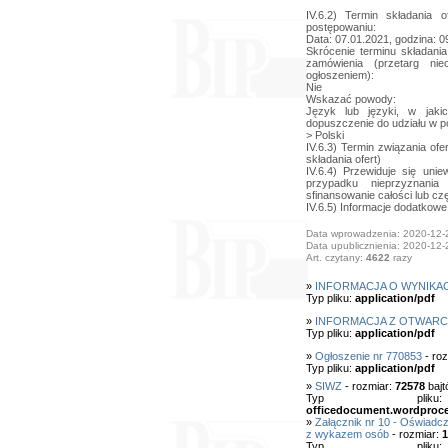
IV.6.2) Termin składania
postępowaniu:
Data: 07.01.2021, godzina: 0
Skrócenie terminu składania
zamówienia (przetarg nie
ogłoszeniem):
Nie
Wskazać powody:
Język lub języki, w jak
dopuszczenie do udziału w 
> Polski
IV.6.3) Termin związania ofe
składania ofert)
IV.6.4) Przewiduje się uni
przypadku nieprzyznani
sfinansowanie całości lub cz
IV.6.5) Informacje dodatkowe
Data wprowadzenia: 2020-12-
Data upublicznienia: 2020-12-
Art. czytany:
4622
razy
»
INFORMACJA O WYNIKA
Typ pliku:
application/pdf
»
INFORMACJA Z OTWARC
Typ pliku:
application/pdf
»
Ogłoszenie nr 770853
- roz
Typ pliku:
application/pdf
»
SIWZ
- rozmiar:
72578
bajt
Typ pl
officedocument.wordproc
»
Załącznik nr 10 - Oświadc
z wykazem osób
- rozmiar:
1
Typ pl