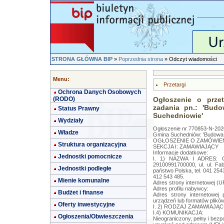
STRONA GŁÓWNA BIP
»
Poprzednia strona
» Odczyt wiadomości
Menu:
Przetargi
Ochrona Danych Osobowych
(RODO)
Ogłoszenie o przet
zadania pn.: 'Bud
Status Prawny
Suchedniowie'
Wydziały
Ogłoszenie nr 770853-N-2020
Władze
Gmina Suchedniów: 'Budowa o
OGŁOSZENIE O ZAMÓWIENIU
Struktura organizacyjna
SEKCJA I: ZAMAWIAJĄCY
Informacje dodatkowe:
Jednostki pomocnicze
I. 1) NAZWA I ADRES: Gm
29100991700000, ul. ul. Fab
Jednostki podległe
państwo Polska, tel. 041 25
412 543 485.
Mienie komunalne
Adres strony internetowej (U
Adres profilu nabywcy:
Budżet i finanse
Adres strony internetowe
urządzeń lub formatów plików
Oferty inwestycyjne
I. 2) RODZAJ ZAMAWIAJĄCE
I.4) KOMUNIKACJA:
Ogłoszenia/Obwieszczenia
Nieograniczony, pełny i bez