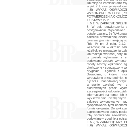
lub miejsce zamieszkania Wy
w pkt. 7.1. stosuje się odpowi
III.5) WYKAZ OŚWIAD
WYKONAWCĘ W POSTĘPOW
POTWIERDZENIA OKOLICZN
1 USTAWY PZP
III.5.1) W ZAKRESIE SP
6. W celu potwierdzenia 
postępowaniu, Wykonawca 
potwierdzający, że Wykonawc
zakresie prowadzonej dział
gwarancyjną nie mniejszą n
Rdz. IV pkt 2 ppkt. 2.1.
wcześniej niż w okresie osta
jeżeli okres prowadzenia dzia
ich rodzaju, wartości, daty, 
te zostały wykonane, z z
budowlane zostały wykonan
roboty zostały wykonane zg
ukończone - sporządzony we
oryginale – zgodnie z op
Dowodami, o których mow
wystawione przez podmiot, n
a jeżeli z uzasadnionej prz
w stanie uzyskać tych 
skierowanych przez Wyko
szczególności odpowiedzia
informacjami na temat ich k
wykształcenia niezbędnyc
zakresu wykonywanych prz
dysponowania tymi osobami
formie oryginału. Do wykaz
zaproponowane osoby posiad
izby samorządu zawodoweg
budowlane – zgodnie z opisan
III.5.2) W ZAKRESIE KRYT
III.6) WYKAZ OŚWIAD