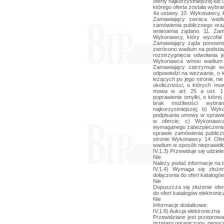
oferty najkorzystniejszej lu
którego oferta została wybran
4a ustawy. 10. Wykonawcy, kt
Zamawiający zwraca wadi
zamówienia publicznego oraz
wniesienia żądano. 11. Za
Wykonawcy, który wycofał 
Zamawiający żąda ponowne
zwrócono wadium na podstawie
rozstrzygnięcia odwołania j
Wykonawca wnosi wadium w
Zamawiający zatrzymuje w
odpowiedzi na wezwanie, o k
leżących po jego stronie, n
okoliczności, o których mo
mowa w art. 25 a ust. 1 
poprawienie omyłki, o które
brak możliwości wybra
najkorzystniejszej; b) Wy
podpisania umowy w sprawi
w ofercie; c) Wykonawca
wymaganego zabezpieczenia
sprawie zamówienia publicz
stronie Wykonawcy. 14. Ofer
wadium w sposób nieprawidł
IV.1.3) Przewiduje się udzie
Nie
Należy podać informacje na t
IV.1.4) Wymaga się złożen
dołączenia do ofert katalogó
Nie
Dopuszcza się złożenie ofer
do ofert katalogów elektroni
Nie
Informacje dodatkowe:
IV.1.8) Aukcja elektroniczna
Przewidziane jest przeprowad
przetarg ograniczony, negocj