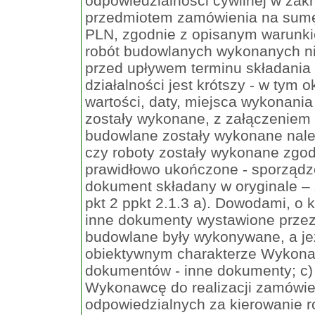
odpowiedzialności cywilnej w zakr
przedmiotem zamówienia na sumę 
PLN, zgodnie z opisanym warunkie
robót budowlanych wykonanych nie 
przed upływem terminu składania o
działalności jest krótszy - w tym 
wartości, daty, miejsca wykonania
zostały wykonane, z załączeniem 
budowlane zostały wykonane należ
czy roboty zostały wykonane zgo
prawidłowo ukończone - sporządz
dokument składany w oryginale –
pkt 2 ppkt 2.1.3 a). Dowodami, o
inne dokumenty wystawione przez 
budowlane były wykonywane, a jeż
obiektywnym charakterze Wykonaw
dokumentów - inne dokumenty; c)
Wykonawcę do realizacji zamówie
odpowiedzialnych za kierowanie r