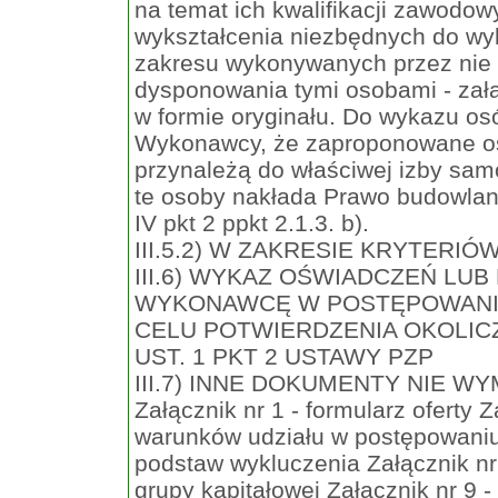
na temat ich kwalifikacji zawodow
wykształcenia niezbędnych do wy
zakresu wykonywanych przez nie 
dysponowania tymi osobami - zał
w formie oryginału. Do wykazu os
Wykonawcy, że zaproponowane os
przynależą do właściwej izby sa
te osoby nakłada Prawo budowlan
IV pkt 2 ppkt 2.1.3. b).
III.5.2) W ZAKRESIE KRYTERIÓ
III.6) WYKAZ OŚWIADCZEŃ L
WYKONAWCĘ W POSTĘPOWANI
CELU POTWIERDZENIA OKOLICZ
UST. 1 PKT 2 USTAWY PZP
III.7) INNE DOKUMENTY NIE WYMIE
Załącznik nr 1 - formularz oferty 
warunków udziału w postępowaniu 
podstaw wykluczenia Załącznik nr
grupy kapitałowej Załącznik nr 9