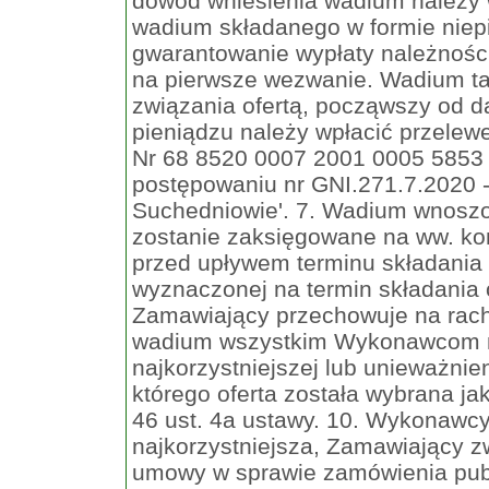
dowód wniesienia wadium należy w 
wadium składanego w formie niep
gwarantowanie wypłaty należnośc
na pierwsze wezwanie. Wadium ta
związania ofertą, począwszy od d
pieniądzu należy wpłacić przel
Nr 68 8520 0007 2001 0005 5853
postępowaniu nr GNI.271.7.2020 
Suchedniowie'. 7. Wadium wnoszon
zostanie zaksięgowane na ww. k
przed upływem terminu składania o
wyznaczonej na termin składania 
Zamawiający przechowuje na rac
wadium wszystkim Wykonawcom ni
najkorzystniejszej lub unieważni
którego oferta została wybrana jak
46 ust. 4a ustawy. 10. Wykonawcy,
najkorzystniejsza, Zamawiający 
umowy w sprawie zamówienia publ