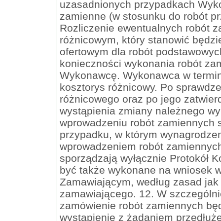
uzasadnionych przypadkach Wyko
zamienne (w stosunku do robót pr
Rozliczenie ewentualnych robót 
różnicowym, który stanowić będz
ofertowym dla robót podstawowyc
konieczności wykonania robót z
Wykonawcę. Wykonawca w termini
kosztorys różnicowy. Po sprawdze
różnicowego oraz po jego zatwie
wystąpienia zmiany należnego w
wprowadzeniu robót zamiennych 
przypadku, w którym wynagrodze
wprowadzeniem robót zamiennych
sporządzają wyłącznie Protokół 
być także wykonane na wniosek 
Zamawiającym, według zasad jak 
zamawiającego. 12. W szczególni
zamówienie robót zamiennych będ
wystąpienie z żądaniem przedłużen