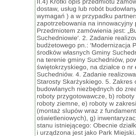
II.4) Krótki opis przedmiotu zamówienia (wielkość, zakres, rodzaj i ilość dostaw, usług lub robót budowlanych lub określenie zapotrzebowania i wymagań ) a w przypadku partnerstwa innowacyjnego - określenie zapotrzebowania na innowacyjny produkt, usługę lub roboty budowlane: 1. Przedmiotem zamówienia jest: „Budowa oświetlenia w Parku Miejskim w Suchedniowie'. 2. Zadanie realizowane będzie w ramach zadania budżetowego pn.: 'Modernizacja Parku Miejskiego w Suchedniowie' - ze środków własnych Gminy Suchedniów. 3. Przedsięwzięcie zlokalizowane jest na terenie gminy Suchedniów, powiatu skarżyskiego, województwa świętokrzyskiego, na działce o nr ewid. geod. 6552/1 obręb 0001 Suchedniów. 4. Zadanie realizowane będzie w oparciu o zgłoszenie robót do Starosty Skarżyskiego. 5. Zakres obejmuje wykonanie wszelkich robót budowlanych niezbędnych do zrealizowania w/w zadania między innymi: a) roboty przygotowawcze, b) roboty pomiarowe, c) roboty rozbiórkowe, d) roboty ziemne, e) roboty w zakresie układaniu kabli, f) roboty montażowe (montaż slupów wraz z fundamentami, wysięgników i opraw oświetleniowych), g) inwentaryzacja geodezyjna powykonawcza. 6. Opis stanu istniejącego: Obecnie działka o nr ewid. geod. 6552/1 wykorzystywana i urządzona jest jako Park Miejski. Działka uzbrojona jest w infrastrukturę techniczną: sieć wodociągową ø 300, sieć kanalizacji sanitarnej ø 300, linię elektroenergetyczną oraz ciepłociąg. Działka znajduje się w układzie urbanistycznym wpisanym do Gminnej Ewidencji Zabytków. W zakresie zagospodarowania terenu: na działce znajdują się ciągi komunikacyjne z płytek betonowych, ławki, kosze na odpady, zieleń parkowa oraz istniejące oświetlenie nn przewidziane do demontażu. Działka ma dostęp do drogi publicznej z drogi powiatowej - ul. Bodzentyńskiej w Suchedniowie. 7. Projektowane rozwiązania: W ramach zadania przewiduje się demontaż istniejącego oświetlenia nn oraz przekazanie go do PGE Dystrybucja S.A a także budowę nowego oświetlenia obejmującą budowę sieci kablowej ziemnej niskiego napięcia 0,4 kV. Zakres robót obejmuje ułożenie kabla YAKXS 4 x 25 mm2 na długości około 700 m, montaż 23 słupów oświetleniowych wraz z fundamentami, wysięgnikami oraz oprawami oświetleniowymi LED - zgodnie z załączoną dokumentacją projektową. Linia zasilana będzie z istniejącego złącza kablowo - pomiarowego. 8. Poza zakresem prac określonym dokumentacją projektową i STWiORB Wykonawca zobowiązany jest ująć w cenie oferty następujące czynności:  opracowanie planu BIOZ,  obecności kierownika budowy na placu budowy minimum 3 razy w tygodniu a także w miarę potrzeb zgłaszanych telefonicznie przez Zamawiającego,  opracowanie projektu technicznego, który przedkładany będzie do organu nadzoru budowlanego na etapie składania wniosku o wydanie pozwolenia na użytkowanie, projekt musi być zgodny z zatwierdzonym przez organ administracji architektoniczno - budowlanej projektem zagospodarowania działki oraz projektem architektoniczno - budowlanym będącymi załącznikami do SIWZ.  wydzielenie i zabezpieczenie terenu prowadzonych robót,  prowadzenie bieżącej geodezyjnej i geotechnicznej obsługi zadania, Zamawiający może na każdym etapie prac żądać aktualnej inwentaryzacji geodezyjnej,  sporządzenie inwentaryzacji geodezyjnej powykonawczej robót opracowanej na aktualnym planie sytuacyjno – wysokościowym,  w przypadku, gdy powstanie taka konieczność, uzyskanie zgody od zarządcy drogi na dojazd ciężkim sprzętem,  uzyskanie wszelkich opinii i zgód niezbędnych do należytego wykonania robót i użytkowaniu obiektu przez Zamawiającego, pozwoleń związanych z obsługą budowy oraz terenów sąsiadujących wraz z poniesieniem ewentualnych opłat za ich uzyskanie,  wykonania na własny koszt wszystkich niezbędnych badań i prób umożliwiających należyte wykonanie umowy, wykonanie pomiarów natężenia oświetlenia, wykonanie pomiarów uziemienia, badania linii kablowej itd.  uzyskania wszelkich niezbędnych uzgodnień na własny koszt,  zabezpieczenie środowiska przed negatywnym wpływem prac budowlanych, zapobieganie skażeniu terenu w wyniku potencjalnych wycieków i awarii wykorzystywanego sprzętu i środków transportu,  prowadzenie robót w obrębie sieci z odpowiednimi zarządcami sieci, zgodnie z wydanymi przez nich warunkami załączonymi do dokumentacji projektowej, koszty prowadzenia takich prac, a także opłaty za zajęcie pasa dróg gminnych i innych kategorii Wykonawca zobowiązany jest uwzględnić w cenie oferty,  zapewnienie przez cały okres realizacji inwestycji nieprzerwanej dostawy mediów do nieruchomości,  odbiór odpadów pochodzących z budowy zabezpieczana własny koszt i we własnym zakresie Wykonawca robót. Z każdego odbioru odpadów Wykonawca zobowiązany jest posiadać stosowne dokumenty potwierdzające fakt odbioru odpadów przez firmę posiadającą do tego uprawn