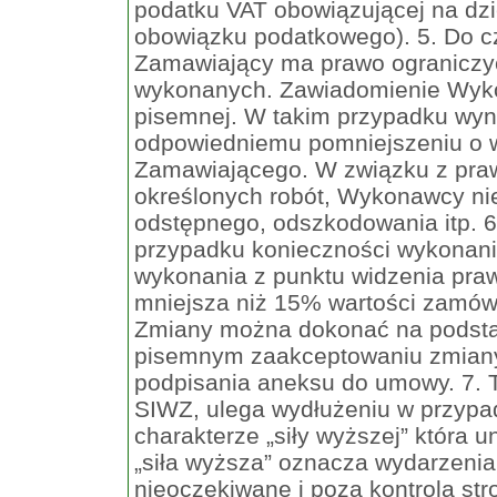
podatku VAT obowiązującej na dzi
obowiązku podatkowego). 5. Do 
Zamawiający ma prawo ograniczyć 
wykonanych. Zawiadomienie Wyk
pisemnej. W takim przypadku wy
odpowiedniemu pomniejszeniu o w
Zamawiającego. W związku z pra
określonych robót, Wykonawcy nie
odstępnego, odszkodowania itp. 
przypadku konieczności wykonani
wykonania z punktu widzenia pra
mniejsza niż 15% wartości zamów
Zmiany można dokonać na podstaw
pisemnym zaakceptowaniu zmian
podpisania aneksu do umowy. 7. 
SIWZ, ulega wydłużeniu w przypad
charakterze „siły wyższej” która u
„siła wyższa” oznacza wydarzenia
nieoczekiwane i poza kontrolą str