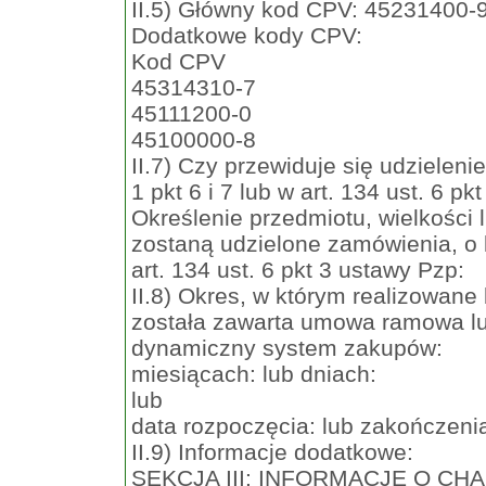
II.5) Główny kod CPV: 45231400-
Dodatkowe kody CPV:
Kod CPV
45314310-7
45111200-0
45100000-8
II.7) Czy przewiduje się udzielen
1 pkt 6 i 7 lub w art. 134 ust. 6 p
Określenie przedmiotu, wielkości
zostaną udzielone zamówienia, o k
art. 134 ust. 6 pkt 3 ustawy Pzp:
II.8) Okres, w którym realizowane
została zawarta umowa ramowa lub
dynamiczny system zakupów:
miesiącach: lub dniach:
lub
data rozpoczęcia: lub zakończeni
II.9) Informacje dodatkowe:
SEKCJA III: INFORMACJE O C