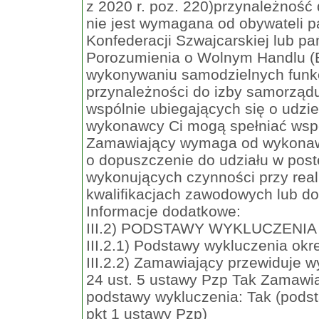
z 2020 r. poz. 220)przynależnoś
nie jest wymagana od obywateli p
Konfederacji Szwajcarskiej lub p
Porozumienia o Wolnym Handlu (
wykonywaniu samodzielnych funkc
przynależności do izby samorz
wspólnie ubiegających się o udzi
wykonawcy Ci mogą spełniać wspó
Zamawiający wymaga od wykonawc
o dopuszczenie do udziału w post
wykonujących czynności przy real
kwalifikacjach zawodowych lub do
Informacje dodatkowe:
III.2) PODSTAWY WYKLUCZENIA
III.2.1) Podstawy wykluczenia okr
III.2.2) Zamawiający przewiduje 
24 ust. 5 ustawy Pzp Tak Zamawia
podstawy wykluczenia: Tak (podst
pkt 1 ustawy Pzp)