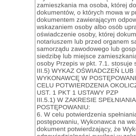
zamieszkania ma osoba, której do
dokumentów, o których mowa w punk
dokumentem zawierającym odpow
wskazaniem osoby albo osób upraw
oświadczenie osoby, której dokum
notariuszem lub przed organem 
samorządu zawodowego lub gosp
siedzibę lub miejsce zamieszkan
osoby Przepis w pkt. 7.1. stosuje
III.5) WYKAZ OŚWIADCZEŃ L
WYKONAWCĘ W POSTĘPOWANI
CELU POTWIERDZENIA OKOLICZ
UST. 1 PKT 1 USTAWY PZP
III.5.1) W ZAKRESIE SPEŁNIA
POSTĘPOWANIU:
6. W celu potwierdzenia spełnia
postępowaniu, Wykonawca na wez
dokument potwierdzający, że Wyk