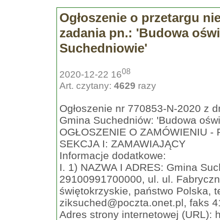
Ogłoszenie o przetargu ni
zadania pn.: 'Budowa oświ
Suchedniowie'
08
2020-12-22 16
Art. czytany:
4629
razy
Ogłoszenie nr 770853-N-2020 z dn
Gmina Suchedniów: 'Budowa oświe
OGŁOSZENIE O ZAMÓWIENIU - R
SEKCJA I: ZAMAWIAJĄCY
Informacje dodatkowe:
I. 1) NAZWA I ADRES: Gmina Such
29100991700000, ul. ul. Fabryczn
świętokrzyskie, państwo Polska, t
ziksuched@poczta.onet.pl
, faks 
Adres strony internetowej (URL): 