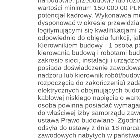
na budowie, przebudowie lub rozb
wartości minimum 150 000,00 PL
potencjał kadrowy. Wykonawca mu
dysponować w okresie przewidzia
legitymującymi się kwalifikacja
odpowiednio do objęcia funkcji, ja
Kierownikiem budowy - 1 osoba p
kierowania budową i robotami bud
zakresie sieci, instalacji i urządz
posiada doświadczenie zawodowe w
nadzoru lub kierownik robót/budo
rozpoczęcia do zakończenia) zad
elektrycznych obejmujących budo
kablowej niskiego napięcia o wa
osoba powinna posiadać wymagan
do właściwej izby samorządu zawo
ustawa Prawo budowlane. Zgodnie 
odsyła do ustawy z dnia 18 marca 
zawodowych nabytych w państwach