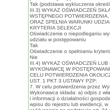
Tak (podstawa wykluczenia określo
III.3) WYKAZ OŚWIADCZEŃ S
WSTĘPNEGO POTWIERDZENIA, 
ORAZ SPEŁNIA WARUNKI UDZI
KRYTERIA SELEKCJI
Oświadczenie o niepodleganiu wy
udziału w postępowaniu
Tak
Oświadczenie o spełnianiu kryteri
Nie
III.4) WYKAZ OŚWIADCZEŃ LU
WYKONAWCĘ W POSTĘPOWANI
CELU POTWIERDZENIA OKOLICZ
UST. 1 PKT 3 USTAWY PZP:
7. W celu potwierdzenia przez W
Wykonawca składa: a) odpis z właś
i informacji o działalności gospo
wpisu do rejestru lub ewidencji, 