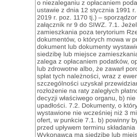
o niezaleganiu z opłacaniem poda
ustawie z dnia 12 stycznia 1991 r.
2019 r. poz. 1170 tj.) – sporząd
załącznik nr 9 do SIWZ. 7.1. Jeż
zamieszkania poza terytorium Rzec
dokumentów, o których mowa w punk
dokument lub dokumenty wystawi
siedzibę lub miejsce zamieszkania
zalega z opłacaniem podatków, op
lub zdrowotne albo, że zawarł p
spłat tych należności, wraz z ew
szczególności uzyskał przewidzia
rozłożenie na raty zaległych płat
decyzji właściwego organu, b) nie 
upadłości. 7.2. Dokumenty, o któ
wystawione nie wcześniej niż 3 m
ofert, w punkcie 7.1. b) powinny 
przed upływem terminu składania of
Wykonawca ma siedzibę lub miejs