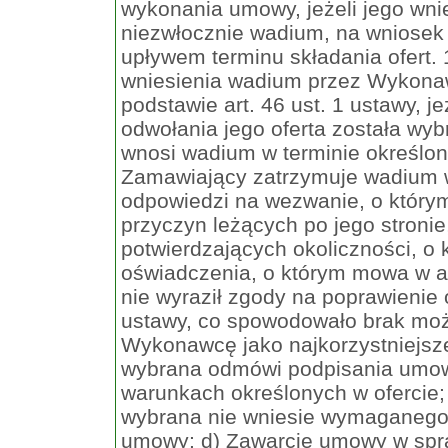
wykonania umowy, jeżeli jego wni
niezwłocznie wadium, na wniosek 
upływem terminu składania ofert
wniesienia wadium przez Wykona
podstawie art. 46 ust. 1 ustawy, j
odwołania jego oferta została wy
wnosi wadium w terminie określo
Zamawiający zatrzymuje wadium w
odpowiedzi na wezwanie, o którym 
przyczyn leżących po jego stroni
potwierdzających okoliczności, o 
oświadczenia, o którym mowa w ar
nie wyraził zgody na poprawienie o
ustawy, co spowodowało brak możl
Wykonawcę jako najkorzystniejsze
wybrana odmówi podpisania umow
warunkach określonych w ofercie;
wybrana nie wniesie wymaganego
umowy; d) Zawarcie umowy w spra