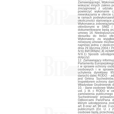
Zamawiającego, Wykonaw
wskazać innych zakres p
zrezygnować z udziału
powierzyć wykonanie 
niewskazania w ofercie 
w ramach podwykonawstwa
okoliczności stanowiące
Wykonawca zobowiązany j
określonymi w SIWZ i 
dokumentowane będą prz
umowy. 16. Niedopuszcza
stosunku do treści of
Wykonawcy, za wyjątki
niniejszej umowie możliw
najmniej jedna z okolicz
dnia 29 stycznia 2004 r.
IV.6) INFORMACJE ADM
IV.6.1) Sposób udostępni
dotyczy):
12. Zamawiający informuje
Parlamentu Europejskiego
r. w sprawie ochrony osó
osobowych i w sprawie
uchylenia dyrektywy 9
danych) dalej RODO: - 
jest Gmina Suchedniów
inspektorem ochrony da
Władysław Grudniewski do
10, - dane osobowe Wyko
ust. 1 lit. c RODO w c
zamówienia publicznego 
Suchedniowie' prowadzo
Odbiorcami Pani/Pana 
którym udostępniona zos
art. 8 oraz art. 96 ust. 3
publicznych (Dz. U. z 
osobowe będą przechowyw