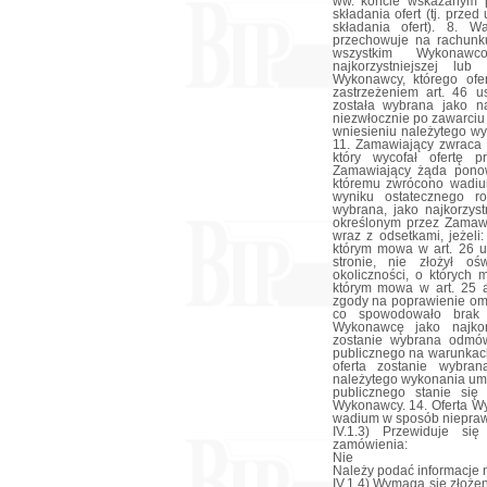
ww. koncie wskazanym 
składania ofert (tj. prz
składania ofert). 8. 
przechowuje na rachun
wszystkim Wykonaw
najkorzystniejszej lu
Wykonawcy, którego ofer
zastrzeżeniem art. 46 u
została wybrana jako n
niezwłocznie po zawarci
wniesieniu należytego wy
11. Zamawiający zwraca
który wycofał ofertę p
Zamawiający żąda pono
któremu zwrócono wadium
wyniku ostatecznego ro
wybrana, jako najkorzys
określonym przez Zamaw
wraz z odsetkami, jeżel
którym mowa w art. 26 us
stronie, nie złożył o
okoliczności, o których 
którym mowa w art. 25 a
zgody na poprawienie omył
co spowodowało brak m
Wykonawcę jako najkorz
zostanie wybrana odmó
publicznego na warunkach
oferta zostanie wybra
należytego wykonania um
publicznego stanie się
Wykonawcy. 14. Oferta Wy
wadium w sposób niepraw
IV.1.3) Przewiduje si
zamówienia:
Nie
Należy podać informacje n
IV.1.4) Wymaga się złożen