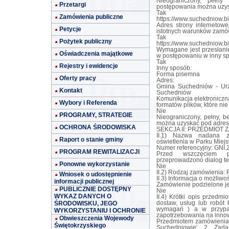
Nieograniczony, pełn
Przetargi
postępowania można uzy
Tak
Zamówienia publiczne
https://www.suchedniow.bi
Adres strony internetowe
Petycje
istotnych warunków zamó
Tak
Pożytek publiczny
https://www.suchedniow.bi
Wymagane jest przesłanie
Oświadczenia majątkowe
w postępowaniu w inny s
Tak
Rejestry i ewidencje
Inny sposób:
Forma pisemna
Oferty pracy
Adres:
Gmina Suchedniów - Urz
Kontakt
Suchedniów
Komunikacja elektroniczn
Wybory i Referenda
formatów plików, które ni
Nie
PROGRAMY, STRATEGIE
Nieograniczony, pełny, b
można uzyskać pod adres
OCHRONA ŚRODOWISKA
SEKCJA II: PRZEDMIOT 
II.1) Nazwa nadana z
Raport o stanie gminy
oświetlenia w Parku Miej
Numer referencyjny: GNI.
PROGRAM REWITALIZACJI
Przed wszczęciem p
przeprowadzono dialog te
Ponowne wykorzystanie
Nie
II.2) Rodzaj zamówienia:
Wniosek o udostępnienie
II.3) Informacja o możliwo
informacji publicznej
Zamówienie podzielone jes
PUBLICZNIE DOSTĘPNY
Nie
WYKAZ DANYCH O
II.4) Krótki opis przedmiotu zamówienia (wielkość, zakres, rodzaj i ilość dostaw, usług lub robót budowlanych lub określenie zapotrzebowania i wymagań ) a w przypadku partnerstwa innowacyjnego - określenie zapotrzebowania na innowacyjny produkt, usługę lub roboty budowlane: 1. Przedmiotem zamówienia jest: „Budowa oświetlenia w Parku Miejskim w Suchedniowie'. 2. Zadanie realizowane będzie w ramach zadania budżetowego pn.: 'Modernizacja Parku Miejskiego w Suchedniowie' - ze środków własnych Gminy Suchedniów. 3. Przedsięwzięcie zlokalizowane jest na terenie gminy Suchedniów, powiatu skarżyskiego, województwa świętokrzyskiego, na działce o nr ewid. geod. 6552/1 obręb 0001 Suchedniów. 4. Zadanie realizowane będzie w oparciu o zgłoszenie robót do Starosty Skarżyskiego. 5. Zakres obejmuje wykonanie wszelkich robót budowlanych niezbędnych do zrealizowania w/w zadania między innymi: a) roboty przygotowawcze, b) roboty pomiarowe, c) roboty rozbiórkowe, d) roboty ziemne, e) roboty w zakresie układaniu kabli, f) roboty montażowe (montaż slupów wraz z fundamentami, wysięgników i opraw oświetleniowych), g) inwentaryzacja geodezyjna powykonawcza. 6. Opis stanu istniejącego: Obecnie działka o nr ewid. geod. 6552/1 wykorzystywana i urządzona jest jako Park Miejski. Działka uzbrojona jest w infrastrukturę techniczną: sieć wodociągową ø 300, sieć kanalizacji sanitarnej ø 300, linię elektroenergetyczną oraz ciepłociąg. Działka znajduje się w układzie urbanistycznym wpisanym do Gminnej Ewidencji Zabytków. W zakresie zagospodarowania terenu: na działce znajdują się ciągi komunikacyjne z płytek betonowych, ławki, kosze na odpady, zieleń parkowa oraz istniejące oświetlenie nn przewidziane do demontażu. Działka ma dostęp do drogi publicznej z drogi powiatowej - ul. Bodzentyńskiej w Suchedniowie. 7. Projektowane rozwiązania: W ramach zadania przewiduje się demontaż istniejącego oświetlenia nn oraz przekazanie go do PGE Dystrybucja S.A a także budowę nowego oświetlenia obejmującą budowę sieci kablowej ziemnej niskiego napięcia 0,4 kV. Zakres robót obejmuje ułożenie kabla YAKXS 4 x 25 mm2 na długości około 700 m, montaż 23 słupów oświetleniowych wraz z fundamentami, wysięgnikami oraz oprawami oświetleniowymi LED - zgodnie z załączoną dokumentacją projektową. Linia zasilana będzie z istniejącego złącza kablowo - pomiarowego. 8. Poza zakresem prac określonym dokumentacją projektową i STWiORB Wykonawca zobowiązany jest ująć w cenie oferty następujące czynności:  opracowanie planu BIOZ,  obecności kierownika budowy na placu budowy minimum 3 razy w tygodniu a także w miarę potrzeb zgłaszanych telefonicznie przez Zamawiającego,  opracowanie projektu technicznego, który przedkładany będzie do organu nadzoru budowlanego na etapie składania wniosku o wydanie pozwolenia na użytkowanie, projekt musi być zgodny z zatwierdzonym przez organ administracji architektoniczno - budowlanej projektem zagospodarowania działki oraz projektem architektoniczno - budowlanym będącymi załącznikami do SIWZ.  wydzielenie i zabezpieczenie terenu prowadzonych robót,  prowadzenie bieżącej geodezyjnej i geotechnicznej obsługi zadania, Zamawiający może na każdym etapie prac żądać aktualnej inwentaryzacji geodezyjnej,  sporządzenie inwentaryzacji geodezyjnej powykonawczej robót opracowanej na aktualnym planie sytuacyjno – wysokościowym,  w przypadku, gdy powstanie taka konieczność, uzyskanie zgody od zarządcy drogi na dojazd ciężkim sprzętem,  uzyskanie wszelkich opinii i zgód niezbędnych do należyte
ŚRODOWISKU, JEGO
WYKORZYSTANIU I OCHRONIE
Obwieszczenia Wojewody
Świętokrzyskiego