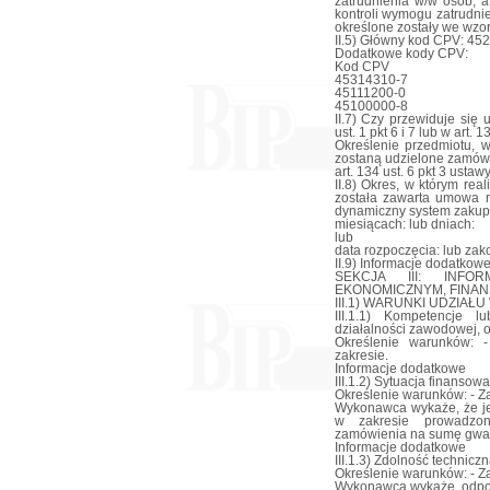
II.5) Główny kod CPV: 45
Dodatkowe kody CPV:
Kod CPV
45314310-7
45111200-0
45100000-8
II.7) Czy przewiduje się
ust. 1 pkt 6 i 7 lub w art. 
Określenie przedmiotu, 
zostaną udzielone zamówie
art. 134 ust. 6 pkt 3 ustaw
II.8) Okres, w którym re
została zawarta umowa r
dynamiczny system zakup
miesiącach: lub dniach:
lub
data rozpoczęcia: lub zak
II.9) Informacje dodatkowe
SEKCJA III: INF
EKONOMICZNYM, FINAN
III.1) WARUNKI UDZIA
III.1.1) Kompetencje 
działalności zawodowej, o
Określenie warunków: 
zakresie.
Informacje dodatkowe
III.1.2) Sytuacja finanso
Określenie warunków: - Z
Wykonawca wykaże, że je
w zakresie prowadzon
zamówienia na sumę gwar
Informacje dodatkowe
III.1.3) Zdolność technic
Określenie warunków: - Z
Wykonawca wykaże, odpo