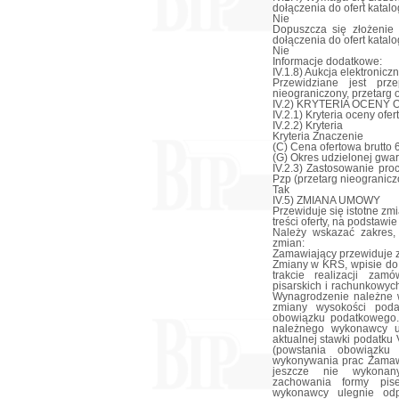
dołączenia do ofert katal
Nie
Dopuszcza się złożenie 
dołączenia do ofert katal
Nie
Informacje dodatkowe:
IV.1.8) Aukcja elektronicz
Przewidziane jest prze
nieograniczony, przetarg 
IV.2) KRYTERIA OCENY 
IV.2.1) Kryteria oceny ofert
IV.2.2) Kryteria
Kryteria Znaczenie
(C) Cena ofertowa brutto 
(G) Okres udzielonej gwar
IV.2.3) Zastosowanie pro
Pzp (przetarg nieogranicz
Tak
IV.5) ZMIANA UMOWY
Przewiduje się istotne z
treści oferty, na podstaw
Należy wskazać zakres,
zmian:
Zamawiający przewiduje 
Zmiany w KRS, wpisie do 
trakcie realizacji zam
pisarskich i rachunkowyc
Wynagrodzenie należne 
zmiany wysokości poda
obowiązku podatkowego.
należnego wykonawcy u
aktualnej stawki podatku
(powstania obowiązku
wykonywania prac Zamawi
jeszcze nie wykona
zachowania formy pis
wykonawcy ulegnie odp