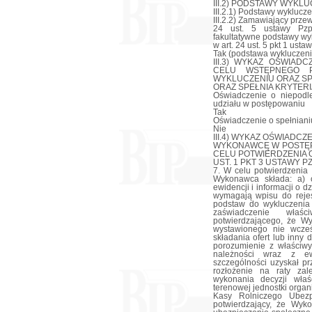
III.2) PODSTAWY WYKLU
III.2.1) Podstawy wyklucze
III.2.2) Zamawiający prz
24 ust. 5 ustawy Pzp
fakultatywne podstawy wy
w art. 24 ust. 5 pkt 1 usta
Tak (podstawa wykluczenia
III.3) WYKAZ OŚWIA
CELU WSTĘPNEGO P
WYKLUCZENIU ORAZ SP
ORAZ SPEŁNIA KRYTERI
Oświadczenie o niepodl
udziału w postępowaniu
Tak
Oświadczenie o spełnianiu
Nie
III.4) WYKAZ OŚWIADC
WYKONAWCĘ W POSTĘP
CELU POTWIERDZENIA O
UST. 1 PKT 3 USTAWY PZ
7. W celu potwierdzenia
Wykonawca składa: a) o
ewidencji i informacji o d
wymagają wpisu do rejes
podstaw do wykluczenia 
zaświadczenie właś
potwierdzającego, że W
wystawionego nie wcześ
składania ofert lub inny
porozumienie z właściw
należności wraz z ew
szczególności uzyskał p
rozłożenie na raty zal
wykonania decyzji właś
terenowej jednostki orga
Kasy Rolniczego Ubezp
potwierdzający, że Wyk