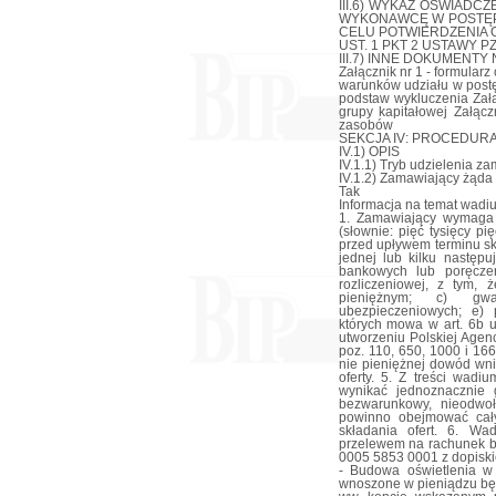
III.6) WYKAZ OŚWIAD
WYKONAWCĘ W POSTĘP
CELU POTWIERDZENIA O
UST. 1 PKT 2 USTAWY P
III.7) INNE DOKUMENTY NI
Załącznik nr 1 - formularz
warunków udziału w postę
podstaw wykluczenia Załą
grupy kapitałowej Załąc
zasobów
SEKCJA IV: PROCEDUR
IV.1) OPIS
IV.1.1) Tryb udzielenia z
IV.1.2) Zamawiający żąda
Tak
Informacja na temat wadi
1. Zamawiający wymaga
(słownie: pięć tysięcy p
przed upływem terminu s
jednej lub kilku następu
bankowych lub poręczen
rozliczeniowej, z tym,
pieniężnym; c) gwa
ubezpieczeniowych; e) 
których mowa w art. 6b u
utworzeniu Polskiej Agenc
poz. 110, 650, 1000 i 16
nie pieniężnej dowód wni
oferty. 5. Z treści wad
wynikać jednoznacznie 
bezwarunkowy, nieodwo
powinno obejmować cały
składania ofert. 6. W
przelewem na rachunek 
0005 5853 0001 z dopisk
- Budowa oświetlenia w
wnoszone w pieniądzu będ