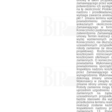
umowy w takim przypad
zamawiającego przez wyko
potwierdzeniu ich wystą
na tę okoliczność Protok
nadzoru i przedkładane
wymaga zawarcia aneksu
pkt 7. zmiana terminu w
powiadomieniu zamawi
wskazanych okolicznoś
Zamawiającego w formi
Konieczności podpisanego
zatwierdzenia Zamawia
umowy. Termin realizacji 
wyżej wymienionych pr
Konieczności, nie dłuższy
uzasadnionych przypad
roboty zamienne (w stos
projektowej). Rozlicze
kosztorysem różnicowy
kosztorysem ofertowym 
zamiennych. O konieczn
powiadamia Wykonawc
powiadomienia sporządz
Inspektora nadzoru kosz
przez Zamawiającego w
wynagrodzenia Wykonawc
dokonają zmiany umow
Wykonawcy w związku z
zmianie strony umowy spo
Roboty zamienne mogą b
uprzednim uzgodnieniu 
zamiennych na żąda
uzasadnionych przypadk
będzie stanowiło dla w
przedłużenia terminu real
realizacji zostanie k
Inspektorem nadzoru p
zamiennych 13. Pon