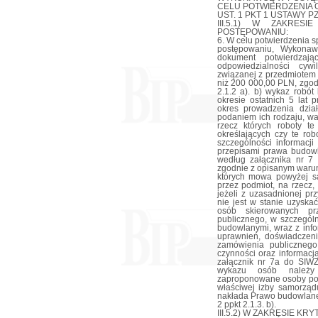
CELU POTWIERDZENIA O
UST. 1 PKT 1 USTAWY P
III.5.1) W ZAKRES
POSTĘPOWANIU:
6. W celu potwierdzenia 
postępowaniu, Wykonaw
dokument potwierdzaj
odpowiedzialności cyw
związanej z przedmiotem
niż 200 000,00 PLN, zgod
2.1.2 a). b) wykaz robó
okresie ostatnich 5 lat 
okres prowadzenia dział
podaniem ich rodzaju, wa
rzecz których roboty t
określających czy te ro
szczególności informacj
przepisami prawa budow
według załącznika nr 7
zgodnie z opisanym warun
których mowa powyżej s
przez podmiot, na rzecz
jeżeli z uzasadnionej p
nie jest w stanie uzysk
osób skierowanych pr
publicznego, w szczegól
budowlanymi, wraz z info
uprawnień, doświadczen
zamówienia publiczneg
czynności oraz informac
załącznik nr 7a do SIWZ
wykazu osób należy
zaproponowane osoby pos
właściwej izby samorząd
nakłada Prawo budowlane
2 ppkt 2.1.3. b).
III.5.2) W ZAKRESIE KR