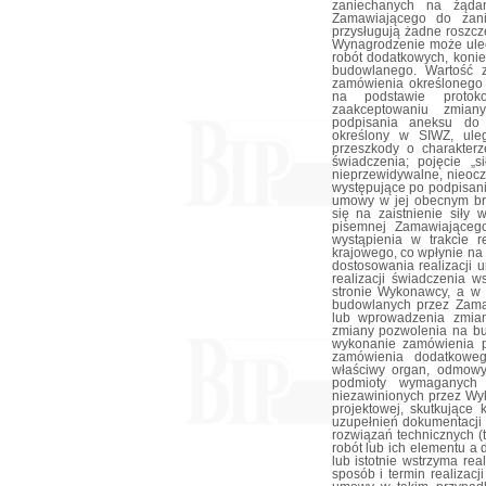
zaniechanych na żąda
Zamawiającego do zani
przysługują żadne roszcz
Wynagrodzenie może ulec
robót dodatkowych, koni
budowlanego. Wartość 
zamówienia określonego
na podstawie protok
zaakceptowaniu zmia
podpisania aneksu do
określony w SIWZ, ule
przeszkody o charakterze
świadczenia; pojęcie „
nieprzewidywalne, nieocz
występujące po podpisani
umowy w jej obecnym br
się na zaistnienie siły 
pisemnej Zamawiającego
wystąpienia w trakcie 
krajowego, co wpłynie na
dostosowania realizacji
realizacji świadczenia w
stronie Wykonawcy, a w 
budowlanych przez Zama
lub wprowadzenia zmian
zmiany pozwolenia na bu
wykonanie zamówienia p
zamówienia dodatkoweg
właściwy organ, odmowy 
podmioty wymaganych u
niezawinionych przez Wy
projektowej, skutkujące
uzupełnień dokumentacji
rozwiązań technicznych (
robót lub ich elementu a
lub istotnie wstrzyma re
sposób i termin realizac