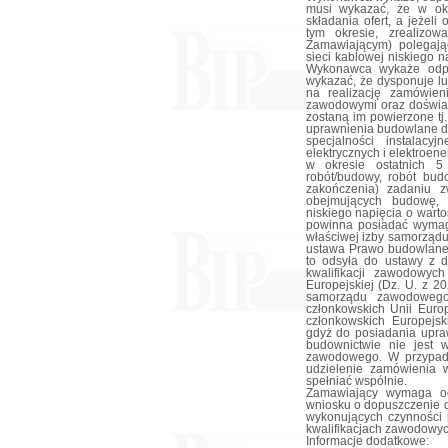
musi wykazać, że w okr
składania ofert, a jeżeli
tym okresie, zrealiz
Zamawiającym) polegają
sieci kablowej niskiego 
Wykonawca wykaże odpo
wykazać, że dysponuje l
na realizację zamówieni
zawodowymi oraz doświad
zostaną im powierzone tj
uprawnienia budowlane d
specjalności instalacyj
elektrycznych i elektroe
w okresie ostatnich 5 
robót/budowy, robót bu
zakończenia) zadaniu z
obejmujących budowę, 
niskiego napięcia o war
powinna posiadać wymag
właściwej izby samorządu
ustawa Prawo budowlane.
to odsyła do ustawy z 
kwalifikacji zawodowyc
Europejskiej (Dz. U. z 2
samorządu zawodowego
członkowskich Unii Europ
członkowskich Europejs
gdyż do posiadania upra
budownictwie nie jest 
zawodowego. W przypad
udzielenie zamówienia 
spełniać wspólnie.
Zamawiający wymaga o
wniosku o dopuszczenie d
wykonujących czynności p
kwalifikacjach zawodowyc
Informacje dodatkowe: