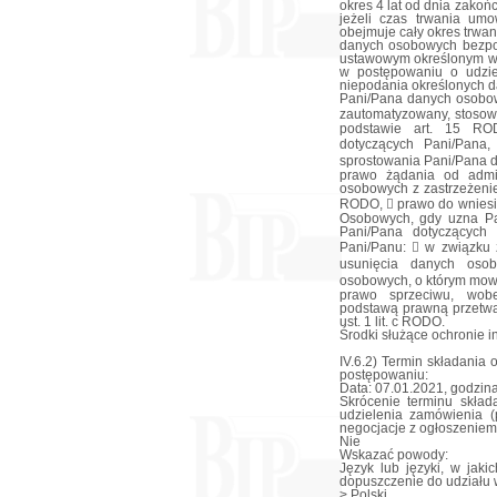
okres 4 lat od dnia zako
jeżeli czas trwania um
obejmuje cały okres trwa
danych osobowych bezpo
ustawowym określonym w 
w postępowaniu o udzie
niepodania określonych d
Pani/Pana danych osobo
zautomatyzowany, stosow
podstawie art. 15 R
dotyczących Pani/Pan
sprostowania Pani/Pana 
prawo żądania od admin
osobowych z zastrzeżenie
RODO,  prawo do wniesi
Osobowych, gdy uzna Pa
Pani/Pana dotyczących
Pani/Panu:  w związku z
usunięcia danych oso
osobowych, o którym mow
prawo sprzeciwu, wob
podstawą prawną przetwa
ust. 1 lit. c RODO.
Środki służące ochronie i
IV.6.2) Termin składania
postępowaniu:
Data: 07.01.2021, godzina
Skrócenie terminu skład
udzielenia zamówienia (p
negocjacje z ogłoszeniem
Nie
Wskazać powody:
Język lub języki, w jak
dopuszczenie do udziału
> Polski