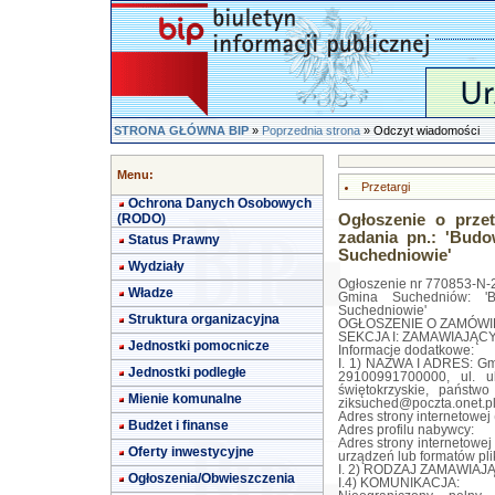
STRONA GŁÓWNA BIP
»
Poprzednia strona
» Odczyt wiadomości
Menu:
Przetargi
Ochrona Danych Osobowych
(RODO)
Ogłoszenie o przet
zadania pn.: 'Bud
Status Prawny
Suchedniowie'
Wydziały
Ogłoszenie nr 770853-N-2
Władze
Gmina Suchedniów: '
Suchedniowie'
Struktura organizacyjna
OGŁOSZENIE O ZAMÓWIEN
SEKCJA I: ZAMAWIAJĄC
Jednostki pomocnicze
Informacje dodatkowe:
I. 1) NAZWA I ADRES: Gm
Jednostki podległe
29100991700000, ul. u
świętokrzyskie, państw
Mienie komunalne
ziksuched@poczta.onet.p
Adres strony internetowej
Budżet i finanse
Adres profilu nabywcy:
Adres strony internetowe
Oferty inwestycyjne
urządzeń lub formatów pli
I. 2) RODZAJ ZAMAWIAJĄ
Ogłoszenia/Obwieszczenia
I.4) KOMUNIKACJA: