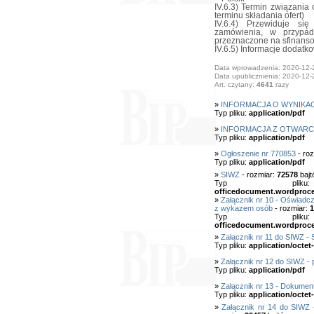
IV.6.3) Termin związania 
terminu składania ofert)
IV.6.4) Przewiduje si
zamówienia, w przypad
przeznaczone na sfinanso
IV.6.5) Informacje dodatk
Data wprowadzenia: 2020-12-
Data upublicznienia: 2020-12-
Art. czytany:
4641
razy
»
INFORMACJA O WYNIKA
Typ pliku:
application/pdf
»
INFORMACJA Z OTWARC
Typ pliku:
application/pdf
»
Ogłoszenie nr 770853
- roz
Typ pliku:
application/pdf
»
SIWZ
- rozmiar:
72578
bajt
Typ pl
officedocument.wordproc
»
Załącznik nr 10 - Oświadc
z wykazem osób
- rozmiar:
1
Typ pl
officedocument.wordproc
»
Załącznik nr 11 do SIWZ 
Typ pliku:
application/octet
»
Załącznik nr 12 do SIWZ - 
Typ pliku:
application/pdf
»
Załącznik nr 13 - Dokumen
Typ pliku:
application/octet
»
Załącznik nr 14 do SIWZ