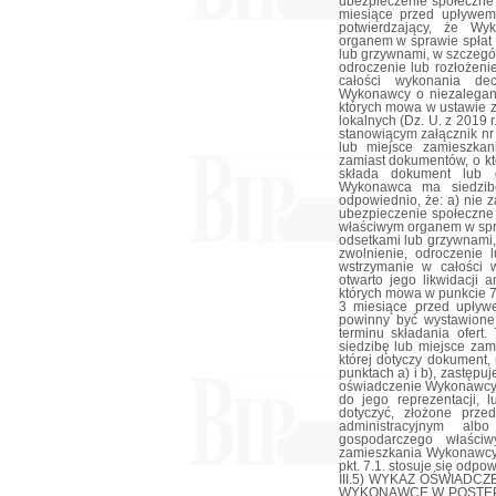
ubezpieczenie społeczne 
miesiące przed upływem 
potwierdzający, że Wy
organem w sprawie spłat 
lub grzywnami, w szczegó
odroczenie lub rozłożeni
całości wykonania dec
Wykonawcy o niezalegani
których mowa w ustawie z 
lokalnych (Dz. U. z 2019 
stanowiącym załącznik nr
lub miejsce zamieszkani
zamiast dokumentów, o kt
składa dokument lub 
Wykonawca ma siedzibę
odpowiednio, że: a) nie 
ubezpieczenie społeczne
właściwym organem w spra
odsetkami lub grzywnami
zwolnienie, odroczenie l
wstrzymanie w całości 
otwarto jego likwidacji 
których mowa w punkcie 7
3 miesiące przed upływe
powinny być wystawione
terminu składania ofert
siedzibę lub miejsce za
której dotyczy dokument
punktach a) i b), zastęp
oświadczenie Wykonawcy,
do jego reprezentacji, 
dotyczyć, złożone prz
administracyjnym a
gospodarczego właści
zamieszkania Wykonawcy 
pkt. 7.1. stosuje się odpo
III.5) WYKAZ OŚWIAD
WYKONAWCĘ W POSTĘP