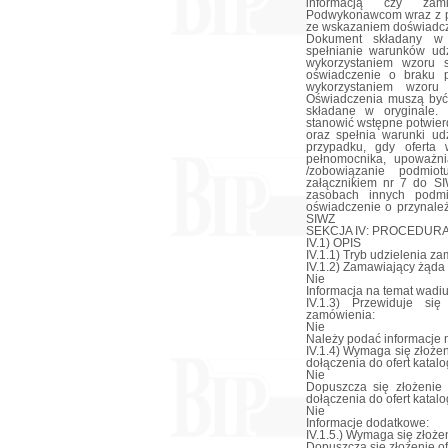
informacją czy zami
Podwykonawcom wraz z 
ze wskazaniem doświadcze
Dokument składany w o
spełnianie warunków ud
wykorzystaniem wzoru 
oświadczenie o braku 
wykorzystaniem wzoru
Oświadczenia muszą być 
składane w oryginale.
stanowić wstępne potwie
oraz spełnia warunki ud
przypadku, gdy oferta 
pełnomocnika, upoważni
/zobowiązanie podmio
załącznikiem nr 7 do S
zasobach innych podmi
oświadczenie o przynależ
SIWZ
SEKCJA IV: PROCEDUR
IV.1) OPIS
IV.1.1) Tryb udzielenia z
IV.1.2) Zamawiający żąda
Nie
Informacja na temat wadi
IV.1.3) Przewiduje si
zamówienia:
Nie
Należy podać informacje n
IV.1.4) Wymaga się złożen
dołączenia do ofert katal
Nie
Dopuszcza się złożenie 
dołączenia do ofert katal
Nie
Informacje dodatkowe:
IV.1.5.) Wymaga się złożen
Dopuszcza się złożenie of