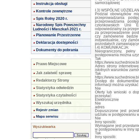
samorządowej
Instrukcja obsługi
I.3) WSPÓLNE UDZIELANIE
Kontrole zewnętrzne
Podział obowiązków mi
przeprowadzania post
Spis Rolny 2020 r.
przeprowadzania postę
Narodowy Spis Powszechny
członkowskich Unii E
Ludności i Mieszkań 2021 r.
odpowiedzialny za przepr
za przeprowadzenie post
Planowanie Przestrzenne
czy zamówienie będzie
indywidualnie, czy zamów
Deklaracja dostępności
pozostałych zamawiającyc
I.4) KOMUNIKACJA:
Dokumenty do pobrania
Nieograniczony, pełn
postępowania można uzy
Tak
https://www.suchedniow.bi
Prawo Miejscowe
Adres strony internetowe
istotnych warunków zamó
Jak załatwić sprawę
Tak
https://www.suchedniow.bi
Redaktorzy Strony
Dostęp do dokumentów 
informacji można uzyska
Statystyka odwiedzin
Nie
Oferty lub wnioski o do
Statystyka czytalności
przesyłać:
Elektronicznie
Wyszukaj urzędnika
Nie
adres
Rejestr zmian
Dopuszczone jest przes
udziału w postępowaniu w
Mapa serwisu
Nie
Inny sposób:
Wymagane jest przesłanie
Wyszukiwarka
w postępowaniu w inny s
Tak
Inny sposób: