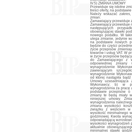
IV.5) ZMIANA UMOWY
Przewiduje się istotne z
treści oferty, na podstaw
Należy wskazać zakres,
zmian:
Zamawiający przewiduje 
Zamawiający przewiduje
następujących przypa
obowiązującej stawki po
nowego podatku. W taki
ulega zmianie, jedynie w
na podstawie nowych pr
będzie do części przedmi
życie przepisów zmienia
towarów i usług VAT. W pr
w życie przepisów będący
do Zamawiającego z w
odpowiedniej zmiany 
wynagrodzenie Wykonaw
zawierającym szczegół
wynagrodzenie Wykonawc
od której nastąpiła bąd
Umowy uzasadniająca z
Wykonawcy; b) w pr
wynagrodzenia za pracę a
podstawie przepisów o 
zmiany te będą miały 
niniejszej umowy. Zmi
wynagrodzenia należnego
zmiana wysokości kos
związku z wejściem w 
wysokość minimalnego wy
godzinowej. Kwota wyna
odpowiadającą wzrostowi
wysokości wynagrodzeń p
aktualnie obowiązujące
minimalnej stawki godzi