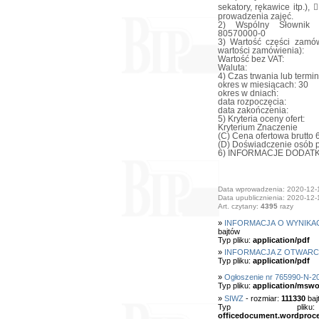
sekatory, rękawice itp.),
prowadzenia zajęć.
2) Wspólny Słownik Z
80570000-0
3) Wartość części zamów
wartości zamówienia):
Wartość bez VAT:
Waluta:
4) Czas trwania lub termi
okres w miesiącach: 30
okres w dniach:
data rozpoczęcia:
data zakończenia:
5) Kryteria oceny ofert:
Kryterium Znaczenie
(C) Cena ofertowa brutto 
(D) Doświadczenie osób 
6) INFORMACJE DODAT
Data wprowadzenia: 2020-12-
Data upublicznienia: 2020-12-
Art. czytany:
4395
razy
»
INFORMACJA O WYNIKACH
bajtów
Typ pliku:
application/pdf
»
INFORMACJA Z OTWARC
Typ pliku:
application/pdf
»
Ogłoszenie nr 765990-N-2
Typ pliku:
application/mswo
»
SIWZ
- rozmiar:
111330
baj
Typ pl
officedocument.wordproc