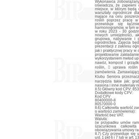
II.5) Główny kod CPV: 85
Dodatkowe kody CPV:
Kod CPV
80400000-8
80570000-0
II.6) Całkowita wartość z
o wartości zamówienia):
Wartość bez VAT:
Waluta:
(w przypadku umów ram
szacunkowa całkowit
obowiązywania umowy ra
II.7) Czy przewiduje się
ust. 1 pkt 6 i 7 lub w art. 