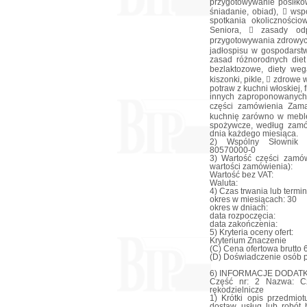
przygotowywanie posiłkó
śniadanie, obiad),  ws
spotkania okolicznośc
Seniora,  zasady od
przygotowywania zdrowyc
jadłospisu w gospodars
zasad różnorodnych diet 
bezlaktozowe, diety we
kiszonki, pikle,  zdrowe
potraw z kuchni włoskiej,
innych zaproponowanych
części zamówienia Zama
kuchnię zarówno w meble,
spożywcze, według zamów
dnia każdego miesiąca.
2) Wspólny Słownik Z
80570000-0
3) Wartość części zamów
wartości zamówienia):
Wartość bez VAT:
Waluta:
4) Czas trwania lub termi
okres w miesiącach: 30
okres w dniach:
data rozpoczęcia:
data zakończenia:
5) Kryteria oceny ofert:
Kryterium Znaczenie
(C) Cena ofertowa brutto 
(D) Doświadczenie osób 
6) INFORMACJE DODAT
Część nr: 2 Nazwa: Czę
rękodzielnicze
1) Krótki opis przedmiot
dostaw, usług lub robót