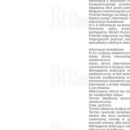
Informacja o wysokości 
konkurencyjnego przeds
składania ofert, jeżeli z
Wstępny harmonogram po
Podział dialogu na etapy 
Należy podać informacje 
Informacje dodatkowe:
IV.3.3) Informacje na tem
Elementy opisu przed
wymagania, którym muszą 
Podział negocjacji na eta
negocjacjom poprzez zas
specyfikacji istotnych wa
Informacje dodatkowe:
IV.4) Licytacja elektronicz
Adres strony interneto
elektroniczna:
Adres strony internetow
zamówienia w licytacji ele
Wymagania dotyczące reje
elektronicznej, w tym wy
Sposób postępowania w to
minimalnych wysokości po
Informacje o liczbie etapów
Czas trwania:
Wykonawcy, którzy nie zł
do następnego etapu:
Termin składania wnios
elektronicznej:
Data: godzina:
Termin otwarcia licytacji e
Termin i warunki zamknięcia
Istotne dla stron posta
zawieranej umowy w sp
warunki umowy, albo wzó
Wymagania dotyczące zab
Informacje dodatkowe: