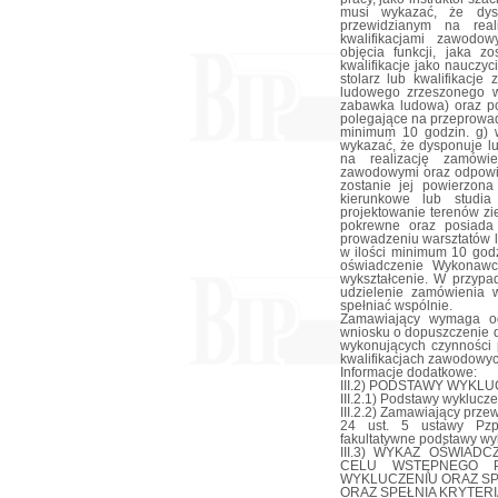
musi wykazać, że dys
przewidzianym na real
kwalifikacjami zawodo
objęcia funkcji, jaka z
kwalifikacje jako nauczyc
stolarz lub kwalifikacje
ludowego zrzeszonego w
zabawka ludowa) oraz po
polegające na przeprowad
minimum 10 godzin. g) 
wykazać, że dysponuje l
na realizację zamówie
zawodowymi oraz odpowie
zostanie jej powierzona
kierunkowe lub studia
projektowanie terenów zie
pokrewne oraz posiada 
prowadzeniu warsztatów 
w ilości minimum 10 god
oświadczenie Wykonawc
wykształcenie. W przyp
udzielenie zamówienia 
spełniać wspólnie.
Zamawiający wymaga o
wniosku o dopuszczenie d
wykonujących czynności p
kwalifikacjach zawodowyc
Informacje dodatkowe:
III.2) PODSTAWY WYKLU
III.2.1) Podstawy wyklucze
III.2.2) Zamawiający prz
24 ust. 5 ustawy Pzp
fakultatywne podstawy wy
III.3) WYKAZ OŚWIA
CELU WSTĘPNEGO P
WYKLUCZENIU ORAZ SP
ORAZ SPEŁNIA KRYTERI