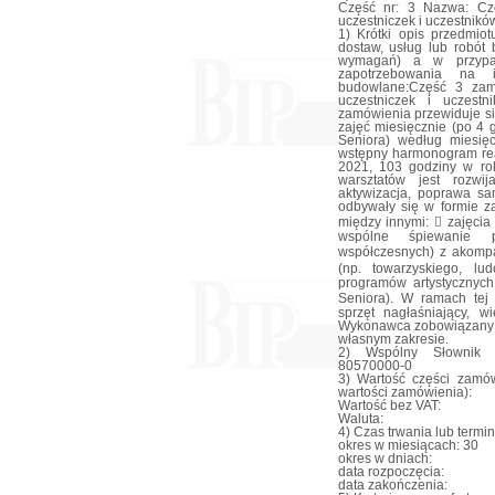
Część nr: 3 Nazwa: Czę
uczestniczek i uczestnikó
1) Krótki opis przedmiot
dostaw, usług lub robót
wymagań) a w przypadk
zapotrzebowania na i
budowlane:Część 3 zam
uczestniczek i uczest
zamówienia przewiduje si
zajęć miesięcznie (po 4
Seniora) według miesię
wstępny harmonogram real
2021, 103 godziny w ro
warsztatów jest rozwij
aktywizacja, poprawa sa
odbywały się w formie 
między innymi:  zajęcia
wspólne śpiewanie pio
współczesnych) z akompa
(np. towarzyskiego, lu
programów artystycznych
Seniora). W ramach tej
sprzęt nagłaśniający,
Wykonawca zobowiązany 
własnym zakresie.
2) Wspólny Słownik Z
80570000-0
3) Wartość części zamów
wartości zamówienia):
Wartość bez VAT:
Waluta:
4) Czas trwania lub termi
okres w miesiącach: 30
okres w dniach:
data rozpoczęcia:
data zakończenia: