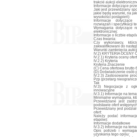
trakcie aukcji elektroniczn
Informacje dotyczące przeb
Jaki jest przewidziany sp
jakie będą warunki, na j
wysokości postąpień):
Informacje dotyczące 
rozwiązań i specyfikacji 
Wymagania dotyczące rej
elektronicznej:
Informacje o liczbie etapów
Czas trwania:
Czy wykonawcy, którz
zakwalifikowani do nastę
Warunki zamknięcia aukcji
IV.2) KRYTERIA OCENY 
IV.2.1) Kryteria oceny ofert
IV.2.2) Kryteria
Kryteria Znaczenie
(C) Cena ofertowa brutto 
(D) Doświadczenie osób 
IV.2.3) Zastosowanie pro
Pzp (przetarg nieogranicz
Tak
IV.3) Negocjacje z ogł
innowacyjne
IV.3.1) Informacje na tema
Minimalne wymagania, któr
Przewidziane jest zast
podstawie ofert wstępnyc
Przewidziany jest podział
ofert:
Należy podać informacj
etapów):
Informacje dodatkowe
IV.3.2) Informacje na tem
Opis potrzeb i wymaga
uzyskania tego opisu: