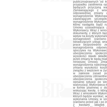
publicznoprawnych od k
przypadku zaistnienia op
będących przyczyną wa
Zamawiającego z wni
odpowiedniej zmiany 
wynagrodzenie Wykonaw
zawierającym szczegół
wynagrodzenie Wykonawc
której nastąpiła bądź 
Umowy uzasadniająca z
Wykonawcy. Wraz z wnio
dokumenty, z których bę
wpływ na koszty wykonan
wynagrodzeń (zarówn
świadczących usługi, wr
prace bezpośrednio z
wynagrodzenia odpowi
spoczywa na Wykonawcy
ubezpieczeniu społec
wysokości stawki składk
jeżeli zmiany te będą mi
niniejszej Umowy. Zmi
wynagrodzenia należnego
zmiana wysokości kos
związku z wejściem w ży
w zakresie zasad pod
ubezpieczeniu zdrowotne
ubezpieczenia społecz
opisanej sytuacji po w
waloryzacji, Wykonawca 
w formie pisemnej o do
wskazując kwotę, o któ
Wraz z wnioskiem Wykona
których będzie wynikać, 
wykonania Umowy, w szc
(zarówno przed jak i po 
z kwotami składek 