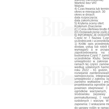
wartości zamówienia):
Wartość bez VAT:
Waluta:
4) Czas trwania lub termi
okres w miesiącach: 30
okres w dniach:
data rozpoczęcia:
data zakończenia:
5) Kryteria oceny ofert:
Kryterium Znaczenie
(C) Cena ofertowa brutto 
(D) Doświadczenie osób 
6) INFORMACJE DODAT
Część nr: 7 Nazwa: Częś
uczestniczek i uczesnikó
1) Krótki opis przedmiot
dostaw, usług lub robót
wymagań) a w przypadk
zapotrzebowania na i
budowlane:Część 7 zamówi
uczestników Klubu Seni
umiejętności w zakresi
ramach tej części zamówi
według ustalonych harm
roku 2022 - 61 godzin,
rozwijanie zainteresowa
samopoczucia, integracj
umiejętności z zakresu o
zarówno wykładów i prez
projektowania ogrodów ja
powinien obejmować:  p
ogródków warzywnych, 
środowisku (wysiewy
permakulturową),  nauk
ozdobnych i warzyw. W
zapewnia:  wskazanie mi
do uprawy roślin w ramach 