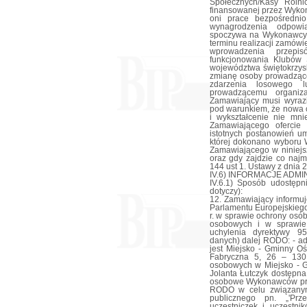
Społecznych/Kasy Roln
finansowanej przez Wykon
oni prace bezpośredni
wynagrodzenia odpowi
spoczywa na Wykonawcy.
terminu realizacji zamówi
wprowadzenia przepis
funkcjonowania Klubów S
województwa świętokrzysk
zmianę osoby prowadzące
zdarzenia losowego lu
prowadzącemu organiza
Zamawiający musi wyraz
pod warunkiem, że nowa o
i wykształcenie nie mni
Zamawiającego ofercie
istotnych postanowień um
której dokonano wyboru 
Zamawiającego w niniejs
oraz gdy zajdzie co najm
144 ust 1. Ustawy z dnia 
IV.6) INFORMACJE ADM
IV.6.1) Sposób udostępni
dotyczy):
12. Zamawiający informuje
Parlamentu Europejskiego
r. w sprawie ochrony osó
osobowych i w sprawie
uchylenia dyrektywy 9
danych) dalej RODO: - 
jest Miejsko - Gminny O
Fabryczna 5, 26 – 130
osobowych w Miejsko - 
Jolanta Łutczyk dostępn
osobowe Wykonawców przet
RODO w celu związanym
publicznego pn. „'Prz
uczestniczek i uczestni