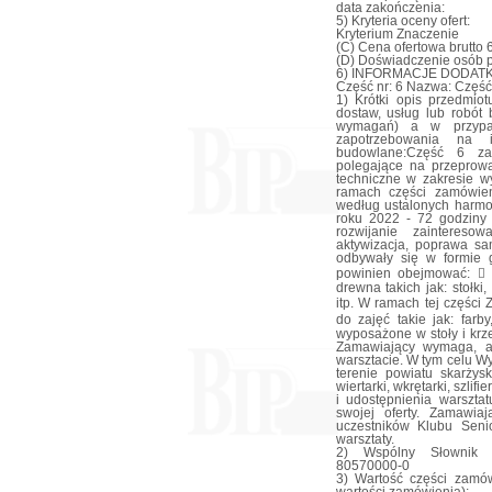
data zakończenia:
5) Kryteria oceny ofert:
Kryterium Znaczenie
(C) Cena ofertowa brutto 
(D) Doświadczenie osób 
6) INFORMACJE DODAT
Część nr: 6 Nazwa: Część
1) Krótki opis przedmiot
dostaw, usług lub robót
wymagań) a w przypadk
zapotrzebowania na i
budowlane:Część 6 za
polegające na przeprowa
techniczne w zakresie 
ramach części zamówien
według ustalonych harmo
roku 2022 - 72 godziny 
rozwijanie zaintereso
aktywizacja, poprawa sa
odbywały się w formie 
powinien obejmować: 
drewna takich jak: stołki
itp. W ramach tej części
do zajęć takie jak: farb
wyposażone w stoły i kr
Zamawiający wymaga, a
warsztacie. W tym celu 
terenie powiatu skarży
wiertarki, wkrętarki, szlifi
i udostępnienia warszt
swojej oferty. Zamawi
uczestników Klubu Seni
warsztaty.
2) Wspólny Słownik Z
80570000-0
3) Wartość części zamów