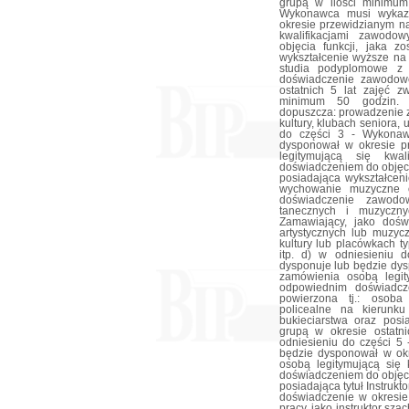
grupą w ilości minimum
Wykonawca musi wykaza
okresie przewidzianym na
kwalifikacjami zawodo
objęcia funkcji, jaka z
wykształcenie wyższe na 
studia podyplomowe z z
doświadczenie zawodow
ostatnich 5 lat zajęć zw
minimum 50 godzin. U
dopuszcza: prowadzenie z
kultury, klubach seniora,
do części 3 - Wykonaw
dysponował w okresie p
legitymującą się kwa
doświadczeniem do objęcia
posiadająca wykształceni
wychowanie muzyczne o
doświadczenie zawodo
tanecznych i muzyczn
Zamawiający, jako dośw
artystycznych lub muzyc
kultury lub placówkach ty
itp. d) w odniesieniu
dysponuje lub będzie dys
zamówienia osobą legit
odpowiednim doświadcze
powierzona tj.: osoba
policealne na kierunku 
bukieciarstwa oraz pos
grupą w okresie ostatn
odniesieniu do części 5
będzie dysponował w okr
osobą legitymującą się
doświadczeniem do objęcia
posiadająca tytuł Instru
doświadczenie w okresie
pracy, jako instruktor sz