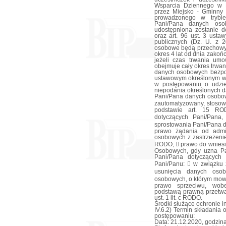
Wsparcia Dziennego w M
przez Miejsko - Gminny
prowadzonego w trybie
Pani/Pana danych oso
udostępniona zostanie d
oraz art. 96 ust. 3 ust
publicznych (Dz. U. z 
osobowe będą przechowyw
okres 4 lat od dnia zako
jeżeli czas trwania um
obejmuje cały okres trwa
danych osobowych bezpo
ustawowym określonym w 
w postępowaniu o udzie
niepodania określonych d
Pani/Pana danych osobo
zautomatyzowany, stosow
podstawie art. 15 R
dotyczących Pani/Pan
sprostowania Pani/Pana 
prawo żądania od admin
osobowych z zastrzeżenie
RODO,  prawo do wniesi
Osobowych, gdy uzna Pa
Pani/Pana dotyczących
Pani/Panu:  w związku z
usunięcia danych oso
osobowych, o którym mow
prawo sprzeciwu, wob
podstawą prawną przetwa
ust. 1 lit. c RODO.
Środki służące ochronie i
IV.6.2) Termin składania
postępowaniu:
Data: 21.12.2020, godzina