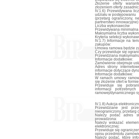
Złożenie oferty waria
złożeniem oferty zasadnic
IV.1.6) Przewidywana li
udziału w postępowaniu
(przetarg ograniczony, n
partnerstwo innowacyjne)
Liczba wykonawców
Przewidywana minimalna
Maksymalna liczba wyko
Kryteria selekcji wykonaw
IV.1.7) Informacje na t
zakupów:
Umowa ramowa będzie za
Czy przewiduje się ogran
Przewidziana maksymalna
Informacje dodatkowe:
Zamówienie obejmuje ust
Adres strony interneto
informacje dotyczące dy
Informacje dodatkowe:
W ramach umowy ramowe
się złożenie ofert w formi
Przewiduje się pobran
informacji potrzebny
ramowej/dynamicznego s
IV.1.8) Aukcja elektronicz
Przewidziane jest prze
nieograniczony, przetarg 
Należy podać adres str
prowadzona:
Należy wskazać element
elektronicznej:
Przewiduje się ograniczen
opisu przedmiotu zamówie
Należy podać, które in