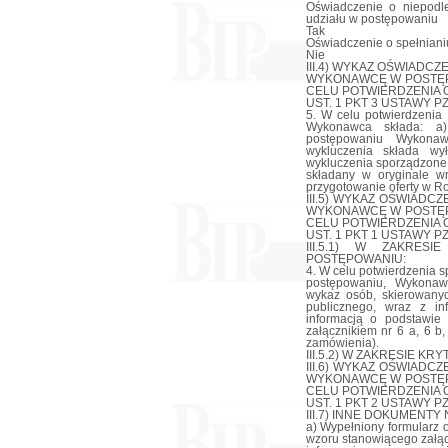
Oświadczenie o niepodl
udziału w postępowaniu
Tak
Oświadczenie o spełnianiu
Nie
III.4) WYKAZ OŚWIADC
WYKONAWCĘ W POSTĘP
CELU POTWIERDZENIA O
UST. 1 PKT 3 USTAWY PZ
5. W celu potwierdzenia
Wykonawca składa: a)
postępowaniu Wykona
wykluczenia składa wy
wykluczenia sporządzone 
składany w oryginale w
przygotowanie oferty w R
III.5) WYKAZ OŚWIAD
WYKONAWCĘ W POSTĘP
CELU POTWIERDZENIA O
UST. 1 PKT 1 USTAWY P
III.5.1) W ZAKRES
POSTĘPOWANIU:
4. W celu potwierdzenia 
postępowaniu, Wykonaw
wykaz osób, skierowany
publicznego, wraz z in
informacją o podstawie
załącznikiem nr 6 a, 6 b,
zamówienia).
III.5.2) W ZAKRESIE KR
III.6) WYKAZ OŚWIAD
WYKONAWCĘ W POSTĘP
CELU POTWIERDZENIA O
UST. 1 PKT 2 USTAWY P
III.7) INNE DOKUMENTY NI
a) Wypełniony formularz 
wzoru stanowiącego załączn