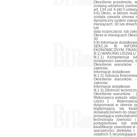
Określenie przedmiotu, 
zostaną udzielone zamówie
art. 134 ust. 6 pkt 3 ustaw
II.8) Okres, w którym re
została zawarta umowa r
dynamiczny system zakup
miesiącach: 30 lub dniach
lub
data rozpoczęcia: lub zak
Okres w miesiącach Okres
30
II.9) Informacje dodatkowe
SEKCJA III: INF
EKONOMICZNYM, FINAN
III.1) WARUNKI UDZIA
III.1.1) Kompetencje 
działalności zawodowej, o
Określenie warunków: 
zakresie.
Informacje dodatkowe
III.1.2) Sytuacja finanso
Określenie warunków: 
zakresie.
Informacje dodatkowe
III.1.3) Zdolność technic
Określenie warunków: - 
Wykonawca wykaże odpowi
części 1 - Wykonawca
dysponował w okresie p
legitymującą się kwa
doświadczeniem do objęcia
posiadająca wykształcenie 
technologia żywności i
podyplomowe lub wyks
kwalifikacje zawodowe w z
specjalności dietetyka
ostatnich 5 lat polegają