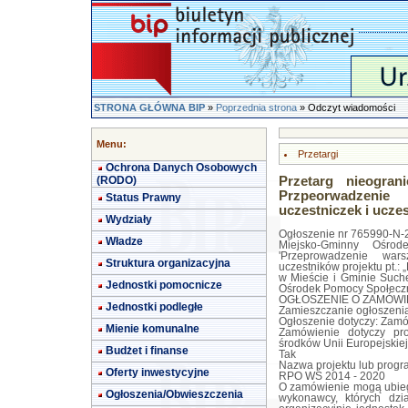
STRONA GŁÓWNA BIP
»
Poprzednia strona
» Odczyt wiadomości
Menu:
Przetargi
Ochrona Danych Osobowych
(RODO)
Przetarg nieogran
Przpeorwadzenie
Status Prawny
uczestniczek i ucze
Wydziały
Ogłoszenie nr 765990-N-2
Władze
Miejsko-Gminny Ośro
'Przeprowadzenie war
Struktura organizacyjna
uczestników projektu pt.:
w Mieście i Gminie Such
Jednostki pomocnicze
Ośrodek Pomocy Społeczn
OGŁOSZENIE O ZAMÓWIEN
Jednostki podległe
Zamieszczanie ogłoszeni
Ogłoszenie dotyczy: Zamó
Mienie komunalne
Zamówienie dotyczy pr
środków Unii Europejskiej
Budżet i finanse
Tak
Nazwa projektu lub prog
Oferty inwestycyjne
RPO WŚ 2014 - 2020
O zamówienie mogą ubiega
Ogłoszenia/Obwieszczenia
wykonawcy, których dzia