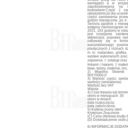
wymagań) a w przypadk
zapotrzebowania na i
budowlane:Część 2 zam
rękodzielnicze dla uczest
części zamówienia przew
godzin miesięcznie, po 
Seniora zgodnie z miesi
wstępny harmonogram real
2021, 103 godziny w roku
jest rozwijanie zaint
aktywizacji, poprawa sa
odbywały się w formi
warsztatów/zajęć powi
plastycznych z różnych d
m. in. malarstwo, grafik
wystaw wykonanych prac.
zapewnia:  sztalugi oraz
linkami i hakami,  materi
kleje, taśmy, materiał, nici
2) Wspólny Słownik Z
80570000-0
3) Wartość części zamów
wartości zamówienia):
Wartość bez VAT:
Waluta:
4) Czas trwania lub termi
okres w miesiącach: 30
okres w dniach:
data rozpoczęcia:
data zakończenia:
5) Kryteria oceny ofert:
Kryterium Znaczenie
(C) Cena ofertowa brutto 
(D) Doświadczenie osób 
6) INFORMACJE DODAT