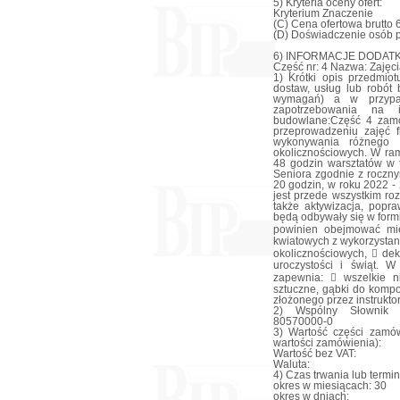
5) Kryteria oceny ofert:
Kryterium Znaczenie
(C) Cena ofertowa brutto 
(D) Doświadczenie osób 
6) INFORMACJE DODAT
Część nr: 4 Nazwa: Zajęcia
1) Krótki opis przedmiot
dostaw, usług lub robót
wymagań) a w przypadk
zapotrzebowania na i
budowlane:Część 4 zamów
przeprowadzeniu zajęć f
wykonywania różnego r
okolicznościowych. W ra
48 godzin warsztatów w
Seniora zgodnie z roczn
20 godzin, w roku 2022 -
jest przede wszystkim ro
także aktywizacja, popr
będą odbywały się w form
powinien obejmować mię
kwiatowych z wykorzystan
okolicznościowych,  de
uroczystości i świąt. 
zapewnia:  wszelkie ni
sztuczne, gąbki do kompo
złożonego przez instrukto
2) Wspólny Słownik Z
80570000-0
3) Wartość części zamów
wartości zamówienia):
Wartość bez VAT:
Waluta:
4) Czas trwania lub termi
okres w miesiącach: 30
okres w dniach: