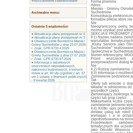
»
Wyszukiwanie zaawansowane
Forma pisemna
Adres:
Miejsko - Gminny Ośrodek
Suchedniów
Archiwalne menu:
Komunikacja elektroniczn
formatów plików, które ni
Nie
Ostatnie 5 wiadomości:
Nieograniczony, pełny, b
można uzyskać pod adres
SEKCJA II: PRZEDMIOT 
»
Aktualizacja planu postępowań nr 4
II.1) Nazwa nadana zamó
»
Aktualizacja planu postępowań nr 3
warsztatów tematycznych
»
Obwieszczenie Burmistrza Miasta i
„Kluby Seniora jako Oś
Gminy Suchedniów z dnia 23.07.2026
Suchedniów” realizowan
r. Znak: GPR.6733.4.2025
Społecznej w Suchedniow
»
Obwieszczenie Burmistrza Miasta i
Numer referencyjny: MGO
Gminy Suchedniów z dnia 27.07.2026
Przed wszczęciem p
r. Znak: GPR.6730.97.2026
przeprowadzono dialog te
»
Informacja o udzielonych
Nie
umorzeniach niepodatkowych
II.2) Rodzaj zamówienia: 
należności budżetowych, o których
II.3) Informacja o możliwo
mowa w art. 60 ufp (zgodnie z art. 37
Zamówienie podzielone jes
ust 1 ustawy o finansach publicznych)
Tak
- II kwartał 2026
Oferty lub wnioski o d
składać w odniesieniu do:
wszystkich części
Zamawiający zastrzega so
części lub grup części:
Maksymalna liczba częśc
zamówienie jednemu wyk
II.4) Krótki opis przedmiotu zamówienia (wielkość, zakres, rodzaj i ilość dostaw, usług lub robót budowlanych lub określenie zapotrzebowania i wymagań ) a w przypadku partnerstwa innowacyjnego - określenie zapotrzebowania na innowacyjny produkt, usługę lub roboty budowlane: 1. Przedmiotem zamówienia jest: 'Przeprowadzenie warsztatów tematycznych dla uczestniczek i uczestników projektu pt.: „Kluby Seniora jako Ośrodki Wsparcia Dziennego w Mieście i Gminie Suchedniów” realizowanego przez Miejsko - Gminny Ośrodek Pomocy Społecznej w Suchedniowie'. 2. Zadanie dofinansowane jest w ramach Regionalnego Programu Operacyjnego Województwa Świętokrzyskiego 2014-2020 współfinansowanego ze środków Europejskiego Funduszu Społecznego. 3. Przedmiotem zamówienia jest przeprowadzenie warsztatów tematycznych dla uczestniczek i uczestników projektu pt. 'Kluby Seniora jako ośrodki Wsparcia Dziennego w Mieście Gminie Suchedniów'. Warsztaty odbywać się będą w miejscu wskazanym przez Zamawiającego tj. w Klubie Seniora zlokalizowanym przy ul. Sportowej 1 w Suchedniowie oraz w Klubie Seniora w sołectwie Michniów (budynek CKI, Michniów 20 B) - chyba, że któraś część zamówienia przewiduje warsztaty poza lokalami. Prowadzący warsztaty muszą zapewnić dojazd na miejsce warsztatów we własnym zakresie. 4. Warsztaty odbywać się będą przez okres 30 miesięcy tj. od stycznia 2021 r. do czerwca 2023 r. Zamawiający informuje, że termin warsztatów może ulec przesunięciu ze względu na panującą sytuacje epidemiologiczną. Zamawiający nie ma wpływu na przepisy prawne regulujące możliwość funkcjonowania oraz prowadzenia klubów seniora na terytorium kraju. warsztaty odbywać się będą od poniedziałku do piątku w godzinach 08:00 - 14:00 na podstawie uzgodnionych z kierownikiem OWD miesięcznych, szczegółowych harmonogramów. Część zajęć (szczególnie z części 4 i 7 odbywać się będzie również w sobotę). Jako godzinę zajęciową należy rozumieć godzinę zegarową tj. 60 minut. 5. Przez cały okres realizacji zamówienia liczba uczestników będzie wynosiła maksymalnie 50 osób w tym 30 osób w Klubie Seniora w Suchedniowie oraz 20 osób w Klubie Seniora w Michniowie. Zajęcia odbywać się będą w 4 grupach tj. 2 grupy 10 osobowe w Michniowie oraz 2 grupy 15 osobowe w Suchedniowie. Dla części nr 6 zamówienia warsztaty odbywać się będą w grupach maksymalnie od 3 do 5 osób. Projekt zakłada rotacyjność uczestników, zgodnie z indywidualną deklaracją uczestnika projektu w taki sposób, aby każdy z uczestników Klubu Seniora korzystał z zajęć według indywidualnych potrzeb. 6. Zamawiający w ramach zamówienia zapewnia całą infrastrukturę zajęć tj. lokal z pełnym węzłem sanitarnym oraz zapleczem, przystosowany do potrzeb osób niepełnosprawnych, pomieszczenie z dostępem do Internetu wyposażone w projektor multimedialny, sprzęt audiowizualny oraz komputerowy, lokal jest w pełni umeblowany. Wyposażenie oraz materiały niezbędne do przeprowadzenia warsztatów, które zapewnia Zamawiający zostały opisane w poszczególnych częściach zamówienia. 7. Do obowiązków Wykonawcy będzie należało:  zapewnienie prowadzących szkolenie, którzy będą posiadali odpowiednie kwalifikacje, wykształcenie i doświadczenie,  opracowanie programu warsztatów po przeprowadzonej wcześniej analizie co do poziomu wiedzy uczestników danej grupy,  sporządzenie wraz z kierownikiem OWD wykazu niezbędnych do przeprowadzenia szkoleń materiałów,  wypełniania dziennika zajęć oraz kontrolowania potwierdzania przez ich uczestników obecności. 8. W trakcie realizacji pr