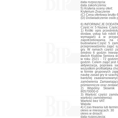
data rozpoczęcia:
data zakończenia:
5) Kryteria oceny ofert:
Kryterium Znaczenie
(C) Cena ofertowa brutto 
(D) Doświadczenie osób 
6) INFORMACJE DODAT
Część nr: 5 Nazwa: Częśc
1) Krótki opis przedmiot
dostaw, usług lub robót
wymagań) a w przypadk
zapotrzebowania na i
budowlane:Część 5 zamó
przeprowadzeniu zajęć s
gry. W ramach części za
średnio 6 godzin miesi
dwóch Klubów Seniora w
w roku 2021 - 72 godzin
godzin. Celem zajęć jest 
aktywizacja, poprawa s
wszystkim profilaktyka ch
w formie grupowych zaj
naukę zasad gry w szachy
bardziej zaawansowanyc
zamówienia Zamawiający 
piśmiennicze oraz zestawy
2) Wspólny Słownik Z
80570000-0
3) Wartość części zamów
wartości zamówienia):
Wartość bez VAT:
Waluta:
4) Czas trwania lub termi
okres w miesiącach: 30
okres w dniach:
data rozpoczęcia: