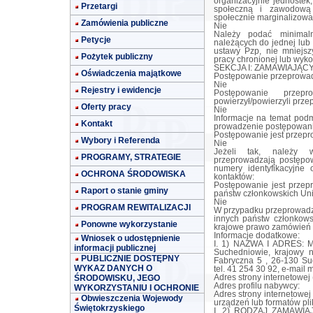
organizacyjnie jednostek
Przetargi
społeczną i zawodową 
społecznie marginalizow
Zamówienia publiczne
Nie
Należy podać minimaln
Petycje
należących do jednej lub 
ustawy Pzp, nie mniejsz
Pożytek publiczny
pracy chronionej lub wyko
SEKCJA I: ZAMAWIAJĄC
Oświadczenia majątkowe
Postępowanie przeprowad
Nie
Rejestry i ewidencje
Postępowanie przep
powierzył/powierzyli prz
Oferty pracy
Nie
Informacje na temat podm
Kontakt
prowadzenie postępowani
Postępowanie jest przep
Wybory i Referenda
Nie
Jeżeli tak, należy w
PROGRAMY, STRATEGIE
przeprowadzają postępow
numery identyfikacyjne
OCHRONA ŚRODOWISKA
kontaktów:
Postępowanie jest przep
Raport o stanie gminy
państw członkowskich Uni
Nie
PROGRAM REWITALIZACJI
W przypadku przeprowadz
innych państw członkows
Ponowne wykorzystanie
krajowe prawo zamówień 
Informacje dodatkowe:
Wniosek o udostępnienie
I. 1) NAZWA I ADRES: M
informacji publicznej
Suchedniowie, krajowy n
PUBLICZNIE DOSTĘPNY
Fabryczna 5 , 26-130 Suc
WYKAZ DANYCH O
tel. 41 254 30 92, e-mail
m
ŚRODOWISKU, JEGO
Adres strony internetowej
Adres profilu nabywcy:
WYKORZYSTANIU I OCHRONIE
Adres strony internetowe
Obwieszczenia Wojewody
urządzeń lub formatów pli
Świętokrzyskiego
I. 2) RODZAJ ZAMAWIAJĄ