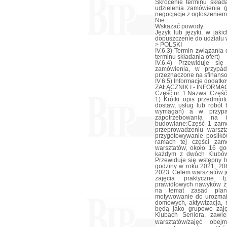
Skrócenie terminu skład
udzielenia zamówienia (p
negocjacje z ogłoszeniem
Nie
Wskazać powody:
Język lub języki, w jak
dopuszczenie do udziału
> POLSKI
IV.6.3) Termin związania 
terminu składania ofert)
IV.6.4) Przewiduje si
zamówienia, w przypad
przeznaczone na sfinanso
IV.6.5) Informacje dodatk
ZAŁĄCZNIK I - INFOR
Część nr: 1 Nazwa: Część 
1) Krótki opis przedmiot
dostaw, usług lub robót
wymagań) a w przypadk
zapotrzebowania na i
budowlane:Część 1 zamów
przeprowadzeniu warszt
przygotowywanie posiłk
ramach tej części zam
warsztatów, około 16 go
każdym z dwóch Klubów
Przewiduje się wstępny h
godziny w roku 2021, 20
2023. Celem warsztatów j
zajęcia praktyczne tj
prawidłowych nawyków ży
na temat zasad plan
motywowanie do urozmai
domowych, aktywizacja, 
będą jako grupowe zaję
Klubach Seniora, zawie
warsztatów/zajęć obe