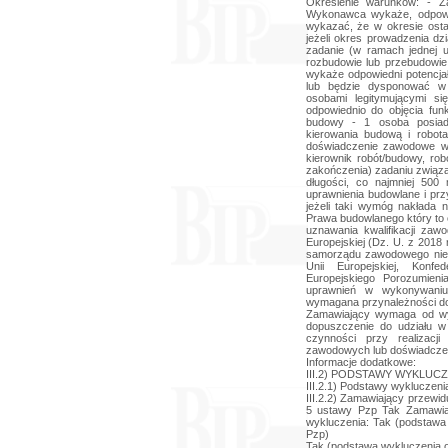
Określenie warunków: - Z
Wykonawca wykaże, odpow
wykazać, że w okresie ostat
jeżeli okres prowadzenia dzi
zadanie (w ramach jednej 
rozbudowie lub przebudowie
wykaże odpowiedni potencj
lub będzie dysponować w 
osobami legitymującymi si
odpowiednio do objęcia funk
budowy - 1 osoba posiad
kierowania budową i robot
doświadczenie zawodowe w o
kierownik robót/budowy, ro
zakończenia) zadaniu związ
długości, co najmniej 50
uprawnienia budowlane i pr
jeżeli taki wymóg nakłada 
Prawa budowlanego który to 
uznawania kwalifikacji za
Europejskiej (Dz. U. z 2018 
samorządu zawodowego nie 
Unii Europejskiej, Konfe
Europejskiego Porozumie
uprawnień w wykonywaniu 
wymagana przynależności d
Zamawiający wymaga od wy
dopuszczenie do udziału w
czynności przy realizacj
zawodowych lub doświadczen
Informacje dodatkowe:
III.2) PODSTAWY WYKLUCZ
III.2.1) Podstawy wykluczeni
III.2.2) Zamawiający przewi
5 ustawy Pzp Tak Zamawiaj
wykluczenia: Tak (podstawa 
Pzp)
Tak (podstawa wykluczenia ok