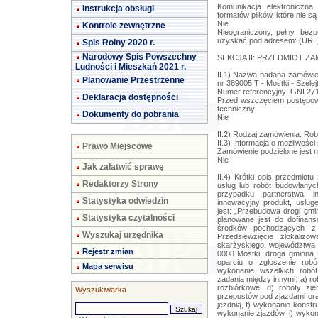
Komunikacja elektroniczn
Instrukcja obsługi
formatów plików, które nie są
Nie
Kontrole zewnętrzne
Nieograniczony, pełny, bez
uzyskać pod adresem: (URL
Spis Rolny 2020 r.
Narodowy Spis Powszechny
SEKCJA II: PRZEDMIOT Z
Ludności i Mieszkań 2021 r.
II.1) Nazwa nadana zamówie
Planowanie Przestrzenne
nr 389005 T - Mostki - Szelej
Numer referencyjny: GNI.27
Deklaracja dostępności
Przed wszczęciem postępowa
techniczny
Dokumenty do pobrania
Nie
II.2) Rodzaj zamówienia: Ro
II.3) Informacja o możliwości
Prawo Miejscowe
Zamówienie podzielone jest n
Nie
Jak załatwić sprawę
II.4) Krótki opis przedmiotu zamówienia (wielkość, zakres, rodzaj i ilość dostaw, usług lub robót budowlanych lub określenie zapotrzebowania i wymagań ) a w przypadku partnerstwa innowacyjnego - określenie zapotrzebowania na innowacyjny produkt, usługę lub roboty budowlane: 1. Przedmiotem zamówienia jest: „Przebudowa drogi gminnej nr 389005 T - ul. Mostki - Szelejtów'. 2. Zadanie planowane jest do dofinansowania z Funduszu Dróg Samorządowych oraz ze środków pochodzących z Rządowego Funduszu Inwestycji Lokalnych. 3. Przedsięwzięcie zlokalizowane jest na terenie gminy Suchedniów, powiatu skarżyskiego, województwa świętokrzyskiego, działki o nr ewid. geod. 111 obręb 0008 Mostki, droga gminna Mostki - Szelejtów. 4. Zadanie realizowane będzie w oparciu o zgłoszenie robót do Starosty Skarżyskiego. 5. Zakres obejmuje wykonanie wszelkich robót budowlanych niezbędnych do zrealizowania w/w zadania między innymi: a) roboty pomiarowe, b) roboty przygotowawcze, c) roboty rozbiórkowe, d) roboty ziemne, e) wykonanie odwodnienia w tym wykonanie przepustów pod zjazdami oraz odwodnienia powierzchniowego oraz przepustu pod jezdnią, f) wykonanie konstrukcji jezdni, g) wykonanie dojść z kostki betonowej, h) wykonanie zjazdów, i) wykonanie poboczy, j) wykonanie oznakowania poziomego i pionowego, k) regulację wysokościową studzienek. 6. Opis stanu istniejącego: Droga gminna o długości około 780 mb Mostki - Szelejtów zlokalizowana jest w sołectwie Mostki, w gminie Suchedniów. Droga zlokalizowana jest w rejonie zabudowy jednorodzinnej. Jezdnia posiada konstrukcję z nawierzchni tłuczniowej o zmiennej szerokości od 3,0 do 6,6 mb. W pasie drogowym zlokalizowana jest siec energetyczna, gazowa, linia teletechniczna oraz wodociąg. 7. Projektowane rozwiązania: Projektowana droga posiadać będzie jezdnię o szerokości 5,0 m oraz pobocza z tłucznia kamiennego o szerokości równej 0,75 m. Jezdnia zostanie wykonana z nawierzchni asfaltowej. W ramach zadania przewiduje się wykonanie zjazdów do posesji zabudowanych z kostki betonowej oraz do posesji niezabudowanych z kruszywa oraz dojścia do furtek z kostki betonowej. Dodatkowo wykonane zostanie odtworzenie istniejących rowów wraz z umocnieniem płytami ażurowymi. Konstrukcja jezdni (konstrukcja nr 1):  warstwa wyrównawcza z kruszywa wraz z zagęszczeniem gr. ok. 5 cm,  nawierzchnia z betonu asfaltowego AC 11 W 50/70 - warstwa wiążąca gr. po zagęszczeniu 5 cm,  nawierzchnia z betonu asfaltowego - warstwa ścieralna AC 8S 50/70 - grubość po zagęszczeniu 4 cm. Uwaga: Na całej długości jezdni należy wykonać profilowanie i zagęszczenie podłoża pod warstwy konstrukcyjne nawierzchni (zgodnie z działem 6 poz. 19 Przedmiaru robót). Dodatkowo na odcinku o długości ok. 295 mb i szerokości 1,5 m (z początkiem od granicy działek 55/8 i 55/6 do granicy działek 25/2 i 25/1) w związku ze zmienną szerokością istniejącej drogi należy wykonać warstwę piasku stabilizowanego cementem 2,5 MPa gr 20 cm oraz podbudowę z kruszywa łamanego 0/31,5 mm gr. 20 cm., natomiast na odcinku o długości około 145 m (odcinek od granicy działek 25/2 i 25/1 do końca drogi przy granicy z lasem) należy wykonać warstwę piasku stabilizowanego cementem 2,5 MPa gr. 20 cm oraz podbudowę z kruszywa łamanego 0-31,5 mm, warstwa o grubości po zagęszczeniu 20 cm – zgodnie z przedmiarem robót. Konstrukcja dojść do furtek (konstrukcja nr 2 chodnika):  warstwa ścieralna z kostki betonowej w kolorze czerwonym, gr. 8 cm,  podsypka grysowa gr. 3 cm,  warstwa podbudowy zasadniczej z miesza
Redaktorzy Strony
Statystyka odwiedzin
Statystyka czytalności
Wyszukaj urzędnika
Rejestr zmian
Mapa serwisu
Wyszukiwarka