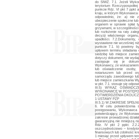
do SIWZ. 7.1. Jeżeli Wyko
terytorium Rzeczypospolit
punkcie Rdz. VI pkt 7 ppkt 
kraju, w którym Wykonawca m
odpowiednio, że: a) nie 
ubezpieczenie społeczne lub
organem w sprawie spłat t
grzywnami, w szczególności 
lub rozłożenie na raty zale
decyzji właściwego organu,
upadłości. 7.2.Dokumenty
wystawione nie wcześniej niż
punkcie 7.1. b) powinny b
upływem terminu składania 
siedzibę lub miejsce zamie
dotyczy dokument, nie wydaj
zastępuje się je dokum
Wykonawcy, ze wskazaniem o
lub oświadczenie osoby,
notariuszem lub przed o
samorządu zawodowego lub
lub miejsce zamieszkania Wy
w pkt. 7.1. stosuje się odpowi
III.5) WYKAZ OŚWIAD
WYKONAWCĘ W POSTĘPOW
POTWIERDZENIA OKOLICZN
1 USTAWY PZP
III.5.1) W ZAKRESIE SP
6. W celu potwierdzenia 
postępowaniu, Wykonawca 
potwierdzający, że Wykonawc
zakresie prowadzonej dział
gwarancyjną nie mniejszą n
Rdz. IV pkt 2 ppkt. 2.2.2
oszczędnościowo – kredyto
finansowych lub zdolność kr
1 miesiąc przed upływem ter