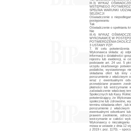
III.3) WYKAZ OŚWIADC
WSTĘPNEGO POTWIERDZE
SPEŁNIA WARUNKI UDZIA
SELEKCJI
Oświadczenie o niepodlegan
postępowaniu
Tak
Oświadczenie o spełnianiu kry
Nie
III.4) WYKAZ OŚWIADC
WYKONAWCĘ W POSTĘPOW
POTWIERDZENIA OKOLICZN
3 USTAWY PZP:
7. W celu potwierdzenia
Wykonawca składa: a) odpis 
informacji o działalności go
rejestru lub ewidencji, w 
podstawie art. 24 ust. 5 pk
urzędu skarbowego potwier
podatków, wystawionego ni
składania ofert lub inny
porozumienie z właściwym o
wraz z ewentualnymi ods
przewidziane prawem zwolni
płatności lub wstrzymanie 
zaświadczenie właściwej ter
Społecznych lub Kasy Rolni
potwierdzający, że Wykonawc
społeczne lub zdrowotne, wy
terminu składania ofert , lu
porozumienie z właściwym
ewentualnymi odsetkami lu
prawem zwolnienie, odrocze
wstrzymanie w całości wyk
Wykonawcy o niezaleganiu z
mowa w ustawie z dnia 12 sty
z 2019 r. poz. 1170). – spo