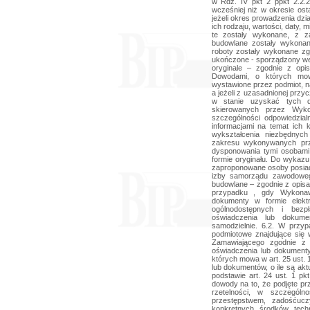
w Rdz. IV pkt 2 ppkt 2.2.
wcześniej niż w okresie osta
jeżeli okres prowadzenia dzia
ich rodzaju, wartości, daty, 
te zostały wykonane, z z
budowlane zostały wykonan
roboty zostały wykonane zg
ukończone - sporządzony we
oryginale – zgodnie z op
Dowodami, o których mow
wystawione przez podmiot, n
a jeżeli z uzasadnionej prz
w stanie uzyskać tych 
skierowanych przez Wyko
szczególności odpowiedzia
informacjami na temat ich k
wykształcenia niezbędnyc
zakresu wykonywanych prz
dysponowania tymi osobami
formie oryginału. Do wykaz
zaproponowane osoby posiad
izby samorządu zawodoweg
budowlane – zgodnie z opisa
przypadku , gdy Wykonaw
dokumenty w formie elektr
ogólnodostępnych i bez
oświadczenia lub dokum
samodzielnie. 6.2. W przy
podmiotowe znajdujące się
Zamawiającego zgodnie z
oświadczenia lub dokumenty
których mowa w art. 25 ust. 
lub dokumentów, o ile są ak
podstawie art. 24 ust. 1 pk
dowody na to, że podjęte pr
rzetelności, w szczególn
przestępstwem, zadośćucz
konkretnych środków tech