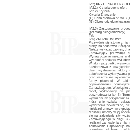
IV.2) KRYTERIA OCENY OF
IV.2.1) Kryteria oceny ofert:
IV.2.2) Kryteria
Kryteria Znaczenie
(C) Cena ofertowa brutto 60,
(G) Okres udzielonej gwaranc
IV.2.3) Zastosowanie proce
(przetarg nieograniczony)
Tak
IV.5) ZMIANA UMOWY
Przewiduje się istotne zmia
oferty, na podstawie której
Należy wskazać zakres, cha
Zamawiający przewiduje 
Wynagrodzenie należne wy
wysokości podatku VAT obowi
W takim przypadku wysokoś
każdorazowo z uwzględnien
dzień wystawienia faktury
zakończenia wykonywania p
prac jeszcze nie wykonan
formy pisemnej. W taki
odpowiedniemu pomniejsz
Zamawiającego. W związku 
robót, Wykonawcy nie prz
odszkodowania itp. 3) Ter
wydłużeniu w przypadku: a) 
która uniemożliwia realiz
wydarzenia zewnętrzne, nie
niniejszej umowy, występuj
realizacji umowy w jej ob
się na zaistnienie siły wyż
Zamawiającego w ciągu 3 dni
realizacji zamówienia zmian
zamówienia i spowoduje ko
przepisów; c) braku możliw