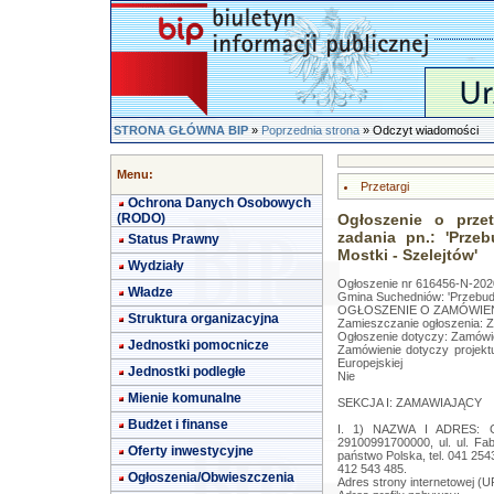
STRONA GŁÓWNA BIP
»
Poprzednia strona
» Odczyt wiadomości
Menu:
Przetargi
Ochrona Danych Osobowych
(RODO)
Ogłoszenie o przet
zadania pn.: 'Prze
Status Prawny
Mostki - Szelejtów'
Wydziały
Ogłoszenie nr 616456-N-2020
Władze
Gmina Suchedniów: 'Przebudow
OGŁOSZENIE O ZAMÓWIENIU
Struktura organizacyjna
Zamieszczanie ogłoszenia: 
Ogłoszenie dotyczy: Zamówi
Jednostki pomocnicze
Zamówienie dotyczy projekt
Europejskiej
Jednostki podległe
Nie
Mienie komunalne
SEKCJA I: ZAMAWIAJĄCY
Budżet i finanse
I. 1) NAZWA I ADRES: Gm
29100991700000, ul. ul. Fab
Oferty inwestycyjne
państwo Polska, tel. 041 25
412 543 485.
Ogłoszenia/Obwieszczenia
Adres strony internetowej (U