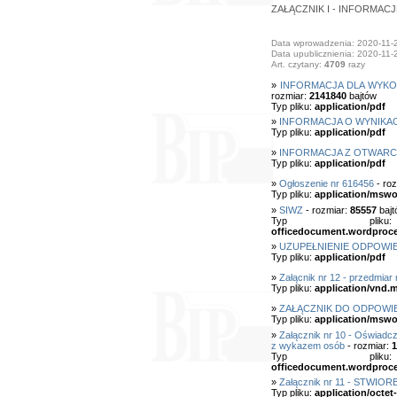
ZAŁĄCZNIK I - INFORMA
Data wprowadzenia: 2020-11-
Data upublicznienia: 2020-11-
Art. czytany:
4709
razy
»
INFORMACJA DLA WYKO
rozmiar:
2141840
bajtów
Typ pliku:
application/pdf
»
INFORMACJA O WYNIKA
Typ pliku:
application/pdf
»
INFORMACJA Z OTWARC
Typ pliku:
application/pdf
»
Ogłoszenie nr 616456
- roz
Typ pliku:
application/mswo
»
SIWZ
- rozmiar:
85557
bajt
Typ pl
officedocument.wordproc
»
UZUPEŁNIENIE ODPOWIE
Typ pliku:
application/pdf
»
Załącnik nr 12 - przedmiar 
Typ pliku:
application/vnd.m
»
ZAŁĄCZNIK DO ODPOWIE
Typ pliku:
application/mswo
»
Załącznik nr 10 - Oświadc
z wykazem osób
- rozmiar:
1
Typ pl
officedocument.wordproc
»
Załącznik nr 11 - STWIOR
Typ pliku:
application/octet