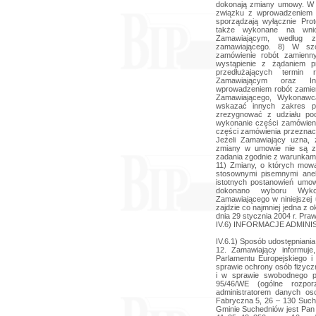
dokonają zmiany umowy. W
związku z wprowadzeniem 
sporządzają wyłącznie Pro
także wykonane na wni
Zamawiającym, według 
zamawiającego. 8) W szc
zamówienie robót zamienn
wystąpienie z żądaniem pr
przedłużających termin 
Zamawiającym oraz In
wprowadzeniem robót zamie
Zamawiającego, Wykonaw
wskazać innych zakres p
zrezygnować z udziału po
wykonanie części zamówien
części zamówienia przezna
Jeżeli Zamawiający uzna, 
zmiany w umowie nie są za
zadania zgodnie z warunkami
11) Zmiany, o których mow
stosownymi pisemnymi ane
istotnych postanowień umow
dokonano wyboru Wykon
Zamawiającego w niniejszej
zajdzie co najmniej jedna z 
dnia 29 stycznia 2004 r. Pr
IV.6) INFORMACJE ADMIN
IV.6.1) Sposób udostępniania 
12. Zamawiający informuje
Parlamentu Europejskiego 
sprawie ochrony osób fizyc
i w sprawie swobodnego p
95/46/WE (ogólne rozpo
administratorem danych o
Fabryczna 5, 26 – 130 Suc
Gminie Suchedniów jest Pan 