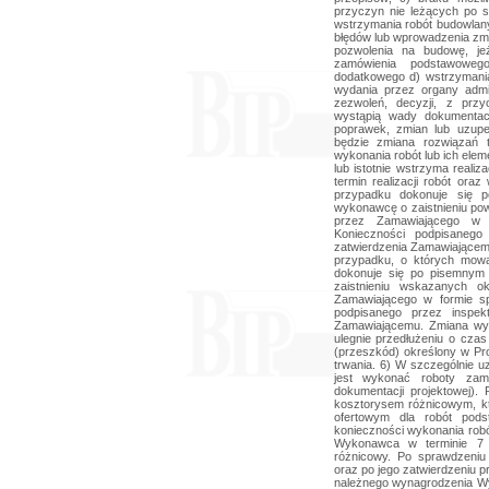
przyczyn nie leżących po 
wstrzymania robót budowlan
błędów lub wprowadzenia zmi
pozwolenia na budowę, je
zamówienia podstawoweg
dodatkowego d) wstrzymani
wydania przez organy admi
zezwoleń, decyzji, z prz
wystąpią wady dokumentacj
poprawek, zmian lub uzupe
będzie zmiana rozwiązań t
wykonania robót lub ich ele
lub istotnie wstrzyma reali
termin realizacji robót o
przypadku dokonuje się 
wykonawcę o zaistnieniu pow
przez Zamawiającego w f
Konieczności podpisanego
zatwierdzenia Zamawiające
przypadku, o których mow
dokonuje się po pisemnym
zaistnieniu wskazanych ok
Zamawiającego w formie sp
podpisanego przez inspek
Zamawiającemu. Zmiana wym
ulegnie przedłużeniu o cza
(przeszkód) określony w Pro
trwania. 6) W szczególnie
jest wykonać roboty zam
dokumentacji projektowej).
kosztorysem różnicowym, k
ofertowym dla robót pod
konieczności wykonania ro
Wykonawca w terminie 7 
różnicowy. Po sprawdzeniu
oraz po jego zatwierdzeniu 
należnego wynagrodzenia W