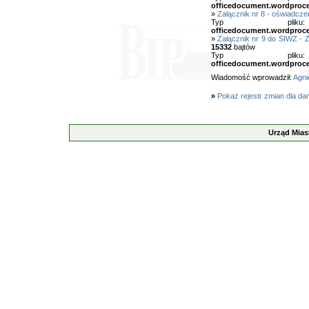
officedocument.wordproc
»
Załącznik nr 8 - oświadcze
Typ pl
officedocument.wordproc
»
Załącznik nr 9 do SIWZ - 
15332
bajtów
Typ pl
officedocument.wordproc
Wiadomość wprowadził:
Agni
»
Pokaż rejestr zmian dla da
Urząd Mias