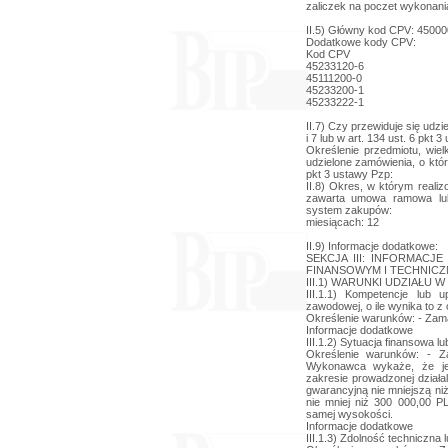
II.5) Główny kod CPV: 4500
Dodatkowe kody CPV:
Kod CPV
45233120-6
45111200-0
45233200-1
45233222-1
II.7) Czy przewiduje się udzi
i 7 lub w art. 134 ust. 6 pkt 
Określenie przedmiotu, wie
udzielone zamówienia, o któr
pkt 3 ustawy Pzp:
II.8) Okres, w którym reali
zawarta umowa ramowa lub
system zakupów:
miesiącach: 12
II.9) Informacje dodatkowe:
SEKCJA III: INFORMAC
FINANSOWYM I TECHNIC
III.1) WARUNKI UDZIAŁU
III.1.1) Kompetencje lub u
zawodowej, o ile wynika to 
Określenie warunków: - Zama
Informacje dodatkowe
III.1.2) Sytuacja finansowa 
Określenie warunków: - Z
Wykonawca wykaże, że jes
zakresie prowadzonej dział
gwarancyjną nie mniejszą n
nie mniej niż 300 000,00 P
samej wysokości.
Informacje dodatkowe
III.1.3) Zdolność techniczna