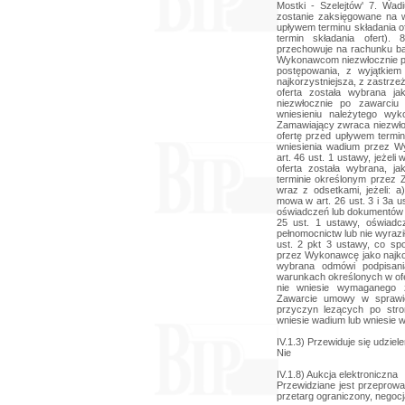
Mostki - Szelejtów' 7. Wad
zostanie zaksięgowane na
upływem terminu składania of
termin składania ofert)
przechowuje na rachunku b
Wykonawcom niezwłocznie po 
postępowania, z wyjątkiem
najkorzystniejsza, z zastrze
oferta została wybrana ja
niezwłocznie po zawarci
wniesieniu należytego wyk
Zamawiający zwraca niezwło
ofertę przed upływem termi
wniesienia wadium przez 
art. 46 ust. 1 ustawy, jeżel
oferta została wybrana, j
terminie określonym przez
wraz z odsetkami, jeżeli:
mowa w art. 26 ust. 3 i 3a u
oświadczeń lub dokumentów p
25 ust. 1 ustawy, oświadc
pełnomocnictw lub nie wyrazi
ust. 2 pkt 3 ustawy, co sp
przez Wykonawcę jako najkor
wybrana odmówi podpisan
warunkach określonych w ofe
nie wniesie wymaganego 
Zawarcie umowy w sprawie
przyczyn lezących po str
wniesie wadium lub wniesie 
IV.1.3) Przewiduje się udzie
Nie
IV.1.8) Aukcja elektroniczna
Przewidziane jest przeprowad
przetarg ograniczony, negocj