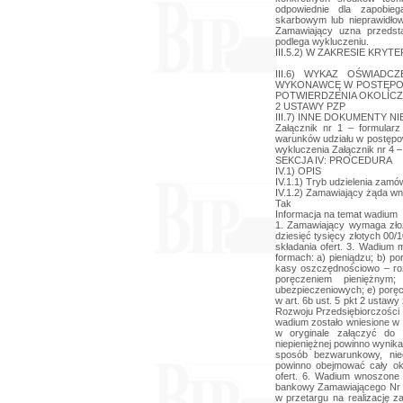
odpowiednie dla zapobie
skarbowym lub nieprawidł
Zamawiający uzna przedst
podlega wykluczeniu.
III.5.2) W ZAKRESIE KRYT
III.6) WYKAZ OŚWIAD
WYKONAWCĘ W POSTĘPOW
POTWIERDZENIA OKOLICZN
2 USTAWY PZP
III.7) INNE DOKUMENTY NIE 
Załącznik nr 1 – formularz
warunków udziału w postępow
wykluczenia Załącznik nr 4 –
SEKCJA IV: PROCEDURA
IV.1) OPIS
IV.1.1) Tryb udzielenia zamó
IV.1.2) Zamawiający żąda wn
Tak
Informacja na temat wadium
1. Zamawiający wymaga zło
dziesięć tysięcy złotych 00
składania ofert. 3. Wadium 
formach: a) pieniądzu; b) p
kasy oszczędnościowo – roz
poręczeniem pieniężnym
ubezpieczeniowych; e) poręc
w art. 6b ust. 5 pkt 2 ustawy 
Rozwoju Przedsiębiorczości (
wadium zostało wniesione w 
w oryginale załączyć do 
niepieniężnej powinno wynik
sposób bezwarunkowy, nie
powinno obejmować cały ok
ofert. 6. Wadium wnoszone
bankowy Zamawiającego Nr
w przetargu na realizację z