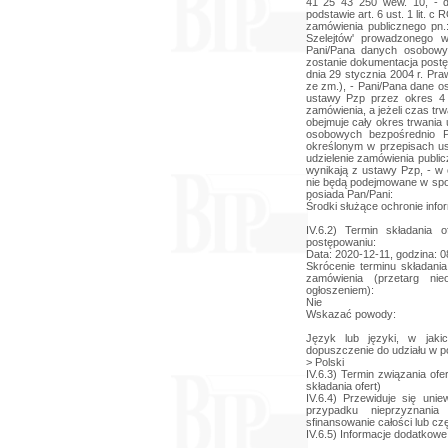
41 25 43 250 wew. 10, -
podstawie art. 6 ust. 1 lit.
zamówienia publicznego pn.
Szelejtów' prowadzonego w
Pani/Pana danych osobowy
zostanie dokumentacja postęp
dnia 29 stycznia 2004 r. Pr
ze zm.), - Pani/Pana dane o
ustawy Pzp przez okres 4 
zamówienia, a jeżeli czas t
obejmuje cały okres trwania
osobowych bezpośrednio 
określonym w przepisach u
udzielenie zamówienia publi
wynikają z ustawy Pzp, - w
nie będą podejmowane w spo
posiada Pan/Pani:
Środki służące ochronie info
IV.6.2) Termin składania
postępowaniu:
Data: 2020-12-11, godzina: 0
Skrócenie terminu składania
zamówienia (przetarg nie
ogłoszeniem):
Nie
Wskazać powody:
Język lub języki, w jak
dopuszczenie do udziału w 
> Polski
IV.6.3) Termin związania ofe
składania ofert)
IV.6.4) Przewiduje się uni
przypadku nieprzyznani
sfinansowanie całości lub cz
IV.6.5) Informacje dodatkowe