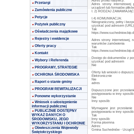
Adres profilu nabywcy:
Przetargi
Adres strony internetowe
urządzeń lub formatów plików
Zamówienia publiczne
I. 2) RODZAJ ZAMAWIAJĄCE
Petycje
I.4) KOMUNIKACJA:
Nieograniczony, pełny i bez
Pożytek publiczny
uzyskać pod adresem (URL)
Tak
Oświadczenia majątkowe
https://www.suchedniow.bip.d
Rejestry i ewidencje
Adres strony internetowej, 
warunków zamówienia
Oferty pracy
Tak
https://www.suchedniow.bip.d
Kontakt
Dostęp do dokumentów z post
Wybory i Referenda
uzyskać pod adresem
Nie
PROGRAMY, STRATEGIE
Oferty lub wnioski o dopuszc
OCHRONA ŚRODOWISKA
Elektronicznie
Nie
Raport o stanie gminy
adres
PROGRAM REWITALIZACJI
Dopuszczone jest przesłan
postępowaniu w inny sposób
Ponowne wykorzystanie
Nie
Inny sposób:
Wniosek o udostępnienie
informacji publicznej
Wymagane jest przesłanie
PUBLICZNIE DOSTĘPNY
postępowaniu w inny sposób
WYKAZ DANYCH O
Tak
ŚRODOWISKU, JEGO
Inny sposób:
Forma pisemna
WYKORZYSTANIU I OCHRONIE
Adres:
Obwieszczenia Wojewody
Gmina Suchedniów - Urząd Mi
Świętokrzyskiego