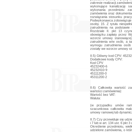
II.5) Główny kod CPV: 4523
Dodatkowe kody CPV:
Kod CPV
45232400-6
45232410-9
45111200-0
45311200-2
II.6) Całkowita wartość z
wartości zamówienia):
Wartość bez VAT:
Waluta:
(w przypadku umów ram
szacunkowa całkowita mak
umowy ramowej lub dynamic
II.7) Czy przewiduje się udzi
i 7 lub w art. 134 ust. 6 pkt 
Określenie przedmiotu, wie
udzielone zamówienia, o któr