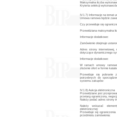
Maksymalna liczba wykona
Kryteria selekcji wykonawcó
IV.1.7) Informacje na tema
Umowa ramowa będzie zawar
Czy przewiduje się ogranicz
Przewidziana maksymalna li
Informacje dodatkowe:
Zamówienie obejmuje ustano
Adres strony internetowej,
dotyczące dynamicznego sy
Informacje dodatkowe:
W ramach umowy ramowej
złożenie ofert w formie katal
Przewiduje się pobranie z
potrzebnych do sporządze
systemu zakupów:
IV.1.8) Aukcja elektroniczna
Przewidziane jest przeprowad
przetarg ograniczony, negocj
Należy podać adres strony in
Należy wskazać element
elektronicznej:
Przewiduje się ograniczenia
przedmiotu zamówienia: