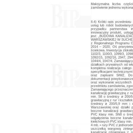
Maksymalna liczba częśc
zamówienie jednemu wykona
II.4) Krótki opis przedmiotu zamówienia (wielkość, zakres, rodzaj i ilość dostaw, usług lub robót budowlanych lub określenie zapotrzebowania i wymagań ) a w przypadku partnerstwa innowacyjnego - określenie zapotrzebowania na innowacyjny produkt, usługę lub roboty budowlane: 1. Przedmiotem zamówienia jest: „BUDOWA KANALIZACJI SANITARNEJ W UL. JODŁOWEJ I CZĘŚCI UL. WARSZAWSKIEJ W SUCHEDNIOWIE'. Przedmiot zamówienia jest dofinansowany z Regionalnego Programu Operacyjnego Województwa Świętokrzyskiego na lata 2014 – 2020, Oś priorytetowa 4 w ramach działania 4.3. Gospodarka wodno – ściekowa. Inwestycja zlokalizowana jest na działkach nr ewid. geod.: 34/7, 1103/3, 1102/3, 1100/3, 1099/3, 1098/3, 1097/3, 1095/3, 1094/3, 2948/4, 1093/20, 1093/14, 1092/15, 1092/16, 2947, 2946, 1090/3, 1056, 1051/3, 1051/6, 1046, 1035/3, 1036, 1044/4, 1047/4. Zamawiający oświadcza, że posiada zgody na lokalizację kanału w działkach prywatnych od właścicieli w/w nieruchomości. W zakres robót wchodzi kompletna realizacja całego przedsięwzięcia zgodnie z dokumentacją projektową, specyfikacjami technicznymi wykonania i odbioru robót budowlanych (STWiORB) oraz zapisami SIWZ. Do zadań Wykonawcy należy również wykonanie dokumentacji powykonawczej, prowadzenie bieżącej obsługi geodezyjnej zadania, oraz wykonanie wszystkich innych prac koniecznych do kompletnego wykonania przedmiotu zamówienia, zgodnie z obowiązującym prawem oraz określonym przez Zamawiającego przeznaczeniem obiektu. Zakres rzeczowy inwestycji obejmuje: • kanalizację grawitacyjną z rur i kształtek kanalizacyjnych, kielichowych PVC klasy min. S8 o średnicy ø 200/5,9 mm i całkowitej długości L=732 mb, • kanalizację grawitacyjną z rur i kształtek kanalizacyjnych, kielichowych PVC klasy min. SN8 o średnicy ø 200/5,9 mm i całkowitej długości L- 418,6 mb (w pasie drogi ul. Warszawskiej oraz działki prywatne wzdłuż ulicy Warszawskiej), • odgałęzienia boczne kanalizacji grawitacyjnej z rur i kształtek kanalizacyjnych, kielichowych PVC klasy min. SN8 o średnicy ø 160/4,7 mm i całkowitej długości L=65 mb, • odgałęzienia boczne kanalizacji grawitacyjnej z rur i kształtek kanalizacyjnych, kielichowych PVC klasy min. SN 8 o średnicy ø 160/4,7 mm i całkowitej długości L = 4 mb. • rury PVC z jednorodnego materiału, lite, bez łączenia z innymi materiałami, z uszczelką wargową zintegrowaną w kielichu z pierścieniem stabilizującym, • kanalizację ciśnieniowa z rur PE o średnicy 125/7,4 mm i całkowitej długości L=333,5 mb, • studzienki kanalizacyjne rewizyjne żelbetowe o średnicy ø 1,2 m - 36 kpl., • studzienki kanalizacyjne rewizyjne żelbetowe o średnicy ø 1,0 m - 10 kpl., • studzienki kanalizacyjne rewizyjne żelbetowe o średnicy ø 1,2 m - 12 kpl., • studzienki kanalizacyjne z tworzyw sztucznych o średnicy ø 400 mm - 2 kpl., • studzienki kanalizacyjne z tworzyw sztucznych o średnicy 400 mm - 2 kpl, • studzienka rozprężna betonowa o średnicy 1,0 m - 1 kpl., • przepompownia ścieków P1 sieciowa, zbiornik z polimerobetonu 1,50 m wraz z instalacją elektryczną - 1 kpl. Realizacja zadania obejmuje m. in. wskazane poniżej czynności: • roboty przygotowawcze obejmujące wytyczenie robót w terenie zgodnie z projektem zagospodarowania terenu, • wykonanie wykopów liniowych dla rurociągów, odwodnienie wykopów i zabezpieczenie ich szalunkami, • ułożenie i montaż rur kanalizacyjnych montaż studzienek, • wykonanie przewiertów pod drogami i wciągnięcie rur, • odbiór robót zanikających i ulegających zakryciu, • wykonanie prób szczelności rurociągów, • 