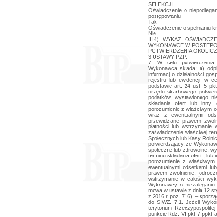
SELEKCJI
Oświadczenie o niepodlegan
postępowaniu
Tak
Oświadczenie o spełnianiu kry
Nie
III.4) WYKAZ OŚWIADC
WYKONAWCĘ W POSTĘPOW
POTWIERDZENIA OKOLICZN
3 USTAWY PZP:
7. W celu potwierdzenia
Wykonawca składa: a) odpis 
informacji o działalności go
rejestru lub ewidencji, w 
podstawie art. 24 ust. 5 pk
urzędu skarbowego potwier
podatków, wystawionego ni
składania ofert lub inny
porozumienie z właściwym o
wraz z ewentualnymi ods
przewidziane prawem zwolni
płatności lub wstrzymanie 
zaświadczenie właściwej ter
Społecznych lub Kasy Rolni
potwierdzający, że Wykonawc
społeczne lub zdrowotne, wy
terminu składania ofert , lu
porozumienie z właściwym
ewentualnymi odsetkami lu
prawem zwolnienie, odrocze
wstrzymanie w całości wyk
Wykonawcy o niezaleganiu z
mowa w ustawie z dnia 12 sty
z 2016 r. poz. 716). – spor
do SIWZ. 7.1. Jeżeli Wyko
terytorium Rzeczypospolit
punkcie Rdz. VI pkt 7 ppkt 