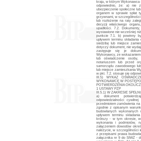
kraju, w którym Wykonawca m
odpowiednio, że: a) nie 
ubezpieczenie społeczne lub
organem w sprawie spłat t
grzywnami, w szczególności 
lub rozłożenie na raty zale
decyzji właściwego organu,
upadłości. 7.2. Dokument
wystawione nie wcześniej niż
punkcie 7.1. b) powinny b
upływem terminu składania 
siedzibę lub miejsce zamie
dotyczy dokument, nie wydaj
zastępuje się je dokum
Wykonawcy, ze wskazaniem o
lub oświadczenie osoby,
notariuszem lub przed o
samorządu zawodowego lub
lub miejsce zamieszkania Wy
w pkt. 7.2. stosuje się odpowi
III.5) WYKAZ OŚWIAD
WYKONAWCĘ W POSTĘPOW
POTWIERDZENIA OKOLICZN
1 USTAWY PZP
III.5.1) W ZAKRESIE SP
a) dokument potwierdz
odpowiedzialności cywilne
przedmiotem zamówienia na 
zgodnie z opisanym warunki
budowlanych wykonanych ni
upływem terminu składania o
krótszy - w tym okresie, wr
wykonania i podmiotów, n
załączeniem dowodów okreś
należycie, w szczególności 
z przepisami prawa budowl
załącznika nr 9 do SIWZ - 