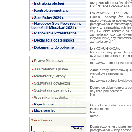
urządzeń lub formatów plików
Instrukcja obsługi
I. 2) RODZAJ ZAMAWIAJĄCE
Kontrole zewnętrzne
I.3) WSPÓLNE UDZIELANIE Z
Podział obowiązków mi
Spis Rolny 2020 r.
przeprowadzania postępowa
Narodowy Spis Powszechny
postępowania z zamawiający
Ludności i Mieszkań 2021 r.
(który z zamawiających jes
czy i w jakim zakresie za 
Planowanie Przestrzenne
zamawiający, czy zamówien
indywidualnie, czy zamówieni
Deklaracja dostępności
zamawiających):
Dokumenty do pobrania
I.4) KOMUNIKACJA:
Nieograniczony, pełny i bez
uzyskać pod adresem (URL)
Tak
Prawo Miejscowe
http://www.suchedniow.bip.doc
Jak załatwić sprawę
Adres strony internetowej, 
warunków zamówienia
Redaktorzy Strony
Tak
http://www.suchedniow.bip.doc
Statystyka odwiedzin
Dostęp do dokumentów z post
Statystyka czytalności
uzyskać pod adresem
Nie
Wyszukaj urzędnika
Rejestr zmian
Oferty lub wnioski o dopuszc
Elektronicznie
Mapa serwisu
Nie
adres
Wyszukiwarka
Dopuszczone jest przesłan
postępowaniu w inny sposób