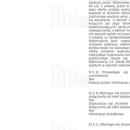
wadium przez Wykonawcę
46 ust. 1 ustawy, jeżeli 
jego oferta została wyb
wadium w terminie okre
zatrzymuje wadium wraz 
na wezwanie, o którym m
leżących po jego stro
potwierdzających okolicz
oświadczenia, o którym mo
nie wyraził zgody na popra
3 ustawy, co spowodowało
Wykonawcę jako najkorz
zostanie wybrana odmó
publicznego na warunkach
oferta zostanie wybra
należytego wykonania um
publicznego stanie się
Wykonawcy. 14. Oferta Wy
wadium w sposób niepraw
IV.1.3) Przewiduje si
zamówienia:
Nie
Należy podać informacje n
IV.1.4) Wymaga się złożen
dołączenia do ofert katal
Nie
Dopuszcza się złożenie 
dołączenia do ofert katal
Nie
Informacje dodatkowe:
IV.1.5.) Wymaga się złożen