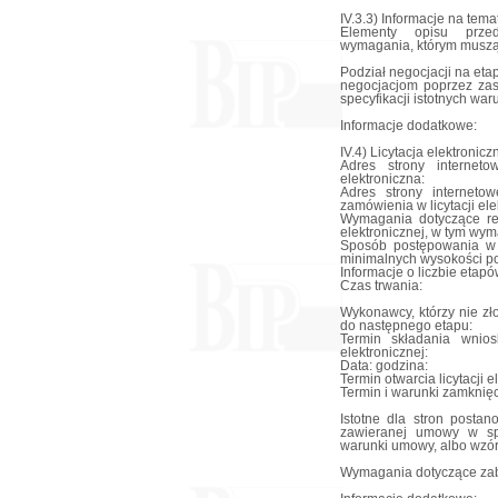
IV.3.3) Informacje na tem
Elementy opisu przed
wymagania, którym muszą 
Podział negocjacji na eta
negocjacjom poprzez zas
specyfikacji istotnych wa
Informacje dodatkowe:
IV.4) Licytacja elektronicz
Adres strony interneto
elektroniczna:
Adres strony internetow
zamówienia w licytacji ele
Wymagania dotyczące reje
elektronicznej, w tym wy
Sposób postępowania w to
minimalnych wysokości po
Informacje o liczbie etapów
Czas trwania:
Wykonawcy, którzy nie zł
do następnego etapu:
Termin składania wnios
elektronicznej:
Data: godzina:
Termin otwarcia licytacji e
Termin i warunki zamknięcia
Istotne dla stron posta
zawieranej umowy w sp
warunki umowy, albo wzó
Wymagania dotyczące zab