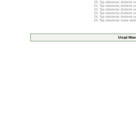
20. Typ zdarzenia: dodanie zał
21. Typ zdarzenia: dodanie zał
22. Typ zdarzenia: dodanie zał
23. Typ zdarzenia: dodanie zał
24. Typ zdarzenia: dodanie zał
25. Typ zdarzenia: nowa wia
Urząd Mias