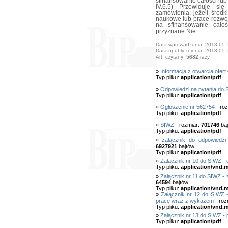
sfinansowanie całości lub
IV.6.5) Przewiduje si
zamówienia, jeżeli środ
naukowe lub prace rozwo
na sfinansowanie cało
przyznane Nie
Data wprowadzenia: 2018-05-
Data upublicznienia: 2018-05-
Art. czytany:
5682
razy
»
Informacja z otwarcia ofert
Typ pliku:
application/pdf
»
Odpowiedzi na pytania do
Typ pliku:
application/pdf
»
Ogłoszenie nr 562754
- roz
Typ pliku:
application/pdf
»
SIWZ
- rozmiar:
701746
baj
Typ pliku:
application/pdf
»
załącznik do odpowiedzi
6927921
bajtów
Typ pliku:
application/pdf
»
Załącznik nr 10 do SIWZ - 
Typ pliku:
application/vnd.
»
Załącznik nr 11 do SIWZ -
64594
bajtów
Typ pliku:
application/vnd.
»
Załącznik nr 12 do SIWZ 
pracę wraz z wykazem
- roz
Typ pliku:
application/vnd.
»
Załącznik nr 13 do SIWZ -
Typ pliku:
application/pdf