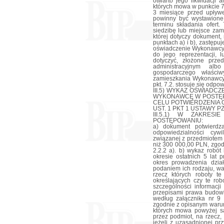
otwarto jego likwidacji 
których mowa w punkcie 7
3 miesiące przed upływe
powinny być wystawione
terminu składania ofert
siedzibę lub miejsce za
której dotyczy dokument
punktach a) i b), zastęp
oświadczenie Wykonawcy,
do jego reprezentacji, 
dotyczyć, złożone prz
administracyjnym a
gospodarczego właści
zamieszkania Wykonawcy 
pkt. 7.2. stosuje się odpo
III.5) WYKAZ OŚWIAD
WYKONAWCĘ W POSTĘP
CELU POTWIERDZENIA O
UST. 1 PKT 1 USTAWY P
III.5.1) W ZAKRES
POSTĘPOWANIU:
a) dokument potwierdz
odpowiedzialności cyw
związanej z przedmiotem
niż 300 000,00 PLN, zgod
2.2.2 a). b) wykaz robó
okresie ostatnich 5 lat 
okres prowadzenia dział
podaniem ich rodzaju, wa
rzecz których roboty t
określających czy te ro
szczególności informacj
przepisami prawa budow
według załącznika nr 9
zgodnie z opisanym warun
których mowa powyżej s
przez podmiot, na rzecz
jeżeli z uzasadnionej p