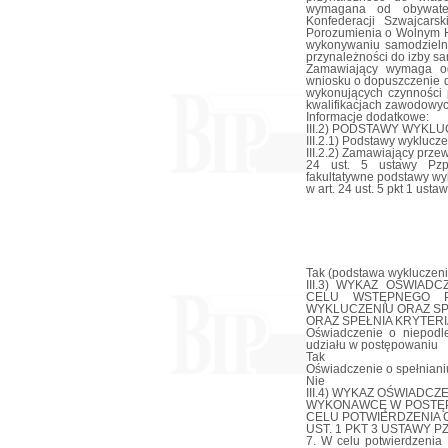
wymagana od obywateli
Konfederacji Szwajcars
Porozumienia o Wolnym H
wykonywaniu samodzielny
przynależności do izby 
Zamawiający wymaga o
wniosku o dopuszczenie d
wykonujących czynności p
kwalifikacjach zawodowyc
Informacje dodatkowe:
III.2) PODSTAWY WYKLU
III.2.1) Podstawy wyklucze
III.2.2) Zamawiający prz
24 ust. 5 ustawy Pzp
fakultatywne podstawy wy
w art. 24 ust. 5 pkt 1 usta
Tak (podstawa wykluczenia
III.3) WYKAZ OŚWIA
CELU WSTĘPNEGO P
WYKLUCZENIU ORAZ SP
ORAZ SPEŁNIA KRYTERI
Oświadczenie o niepodl
udziału w postępowaniu
Tak
Oświadczenie o spełnianiu
Nie
III.4) WYKAZ OŚWIADC
WYKONAWCĘ W POSTĘP
CELU POTWIERDZENIA O
UST. 1 PKT 3 USTAWY PZ
7. W celu potwierdzenia