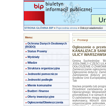
STRONA GŁÓWNA BIP
»
Poprzednia strona
» Odczyt wiadomości
Menu:
Przetargi
Ochrona Danych Osobowych
(RODO)
Ogłoszenie o prze
KANALIZACJI SANI
Status Prawny
ULICY WARSZAWSK
Wydziały
Gmina Suchedniów: 
Władze
JODŁOWEJ I CZĘŚCI UL
OGŁOSZENIE O ZAMÓWIEN
Struktura organizacyjna
Zamieszczanie ogłoszeni
Ogłoszenie dotyczy: Zamó
Jednostki pomocnicze
Zamówienie dotyczy pr
środków Unii Europejskiej
Jednostki podległe
Tak
Mienie komunalne
Nazwa projektu lub prog
Przedmiot zamówienia j
Budżet i finanse
Operacyjnego Województ
priorytetowa 4 w ramach 
Oferty inwestycyjne
O zamówienie mogą ubiega
wykonawcy, których dzia
Ogłoszenia/Obwieszczenia
organizacyjnie jednostek