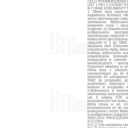
CELU POTWIERDZENIA O
UST. 1 PKT 2 USTAWY P
III.7) INNE DOKUMENTY NI
1. Oferta musi zawiera
wypełniony formularz of
wzoru stanowiącego załącz
zamówienia Wykonawc
podaniem nazw i dany
oryginale. b) oświadczen
postępowaniu sporzą
stanowiącego załącznik n
wykluczenia sporządzone
załącznik nr 3 do SIWZ
składanie ofert. Dokumen
oświadczeniu będą stano
podlega wykluczeniu ora
potwierdzenie doświad
instalacyjnej w zakresie
kanalizacyjnych – sporz
Dokument składany w ory
oferta wraz z oświadc
upoważniające go do te
podmiotu do udostępnie
SIWZ (w przypadku, g
podmiotów), dokument s
wadium w przypadku wa
2.Wykonawca w termini
internetowej www.suchedni
ust. 5 ustawy PZP, p
przynależności lub braku 
której mowa w art. 2
przynależności do tej s
powiązania z innym Wyko
w postępowaniu (załącznik
SEKCJA IV: PROCEDUR
IV.1) OPIS
IV.1.1) Tryb udzielenia z