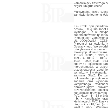
Zamawiający zastrzega so
części lub grup części:
Maksymalna liczba częśc
zamówienie jednemu wyk
II.4) Krótki opis przedmiotu zamówienia (wielkość, zakres, rodzaj i ilość dostaw, usług lub robót budowlanych lub określenie zapotrzebowania i wymagań ) a w przypadku partnerstwa innowacyjnego - określenie zapotrzebowania na innowacyjny produkt, usługę lub roboty budowlane: 1. Przedmiotem zamówienia jest: „BUDOWA KANALIZACJI SANITARNEJ W UL. JODŁOWEJ I CZĘŚCI UL. WARSZAWSKIEJ W SUCHEDNIOWIE'. Przedmiot zamówienia jest dofinansowany z Regionalnego Programu Operacyjnego Województwa Świętokrzyskiego na lata 2014 – 2020, Oś priorytetowa 4 w ramach działania 4.3. Gospodarka wodno – ściekowa. Inwestycja zlokalizowana jest na działkach nr ewid. geod.: 34/7, 1103/3, 1102/3, 1100/3, 1099/3, 1098/3, 1097/3, 1095/3, 1094/3, 2948/4, 1093/20, 1093/14, 1092/15, 1092/16, 2947, 2946, 1090/3, 1056, 1051/3, 1051/6, 1046, 1035/3, 1036, 1044/4, 1047/4. Zamawiający oświadcza, że posiada zgody na lokalizację kanału w działkach prywatnych od właścicieli w/w nieruchomości. W zakres robót wchodzi kompletna realizacja całego przedsięwzięcia zgodnie z dokumentacją projektową, specyfikacjami technicznymi wykonania i odbioru robót budowlanych (STWiORB) oraz zapisami SIWZ. Do zadań Wykonawcy należy również wykonanie dokumentacji powykonawczej, prowadzenie bieżącej obsługi geodezyjnej zadania, oraz wykonanie wszystkich innych prac koniecznych do kompletnego wykonania przedmiotu zamówienia, zgodnie z obowiązującym prawem oraz określonym przez Zamawiającego przeznaczeniem obiektu. Zakres rzeczowy inwestycji obejmuje: • kanalizację grawitacyjną z rur i kształtek kanalizacyjnych, kielichowych PVC klasy min. S8 o średnicy ø 200/5,9 mm i całkowitej długości L=732 mb, • kanalizację grawitacyjną z rur i kształtek kanalizacyjnych, kielichowych PVC klasy min. SN8 o średnicy ø 200/5,9 mm i całkowitej długości L- 418,6 mb (w pasie drogi ul. Warszawskiej oraz działki prywatne wzdłuż ulicy Warszawskiej), • odgałęzienia boczne kanalizacji grawitacyjnej z rur i kształtek kanalizacyjnych, kielichowych PVC klasy min. SN8 o średnicy ø 160/4,7 mm i całkowitej długości L=65 mb, • odgałęzienia boczne kanalizacji grawitacyjnej z rur i kształtek kanalizacyjnych, kielichowych PVC klasy min. SN 8 o średnicy ø 160/4,7 mm i całkowitej długości L = 4 mb. • rury PVC z jednorodnego materiału, lite, bez łączenia z innymi materiałami, z uszczelką wargową zintegrowaną w kielichu z pierścieniem stabilizującym, • kanalizację ciśnieniowa z rur PE o średnicy 125/7,4 mm i całkowitej długości L=333,5 mb, • studzienki kanalizacyjne rewizyjne żelbetowe o średnicy ø 1,2 m - 36 kpl., • studzienki kanalizacyjne rewizyjne żelbetowe o średnicy ø 1,0 m - 10 kpl., • studzienki kanalizacyjne rewizyjne żelbetowe o średnicy ø 1,2 m - 12 kpl., • studzienki kanalizacyjne z tworzyw sztucznych o średnicy ø 400 mm - 2 kpl., • studzienki kanalizacyjne z tworzyw sztucznych o średnicy 400 mm - 2 kpl, • studzienka rozprężna betonowa o średnicy 1,0 m - 1 kpl., • przepompownia ścieków P1 sieciowa, zbiornik z polimerobetonu 1,50 m wraz z instalacją elektryczną - 1 kpl. Realizacja zadania obejmuje m. in. wskazane poniżej czynności: • roboty przygotowawcze obejmujące wytyczenie robót w terenie zgodnie z projektem zagospodarowania terenu, • wykonanie wykopów liniowych dla rurociągów, odwodnienie wykopów i zabezpieczenie ich szalunkami, • ułożenie i montaż rur kanalizacyjnych montaż studzienek, • wykonanie przewiertów pod drogami i wciągnięcie rur, • odbiór robót zanikających i ulegających zakryciu, • wykonanie prób szczelności rurociągów, • 