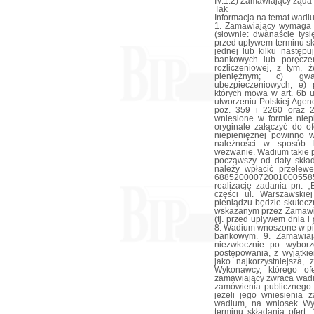
IV.1.2) Zamawiający żąda
Tak
Informacja na temat wadi
1. Zamawiający wymaga 
(słownie: dwanaście tys
przed upływem terminu s
jednej lub kilku następu
bankowych lub poręczen
rozliczeniowej, z tym,
pieniężnym; c) gwa
ubezpieczeniowych; e) 
których mowa w art. 6b u
utworzeniu Polskiej Agenc
poz. 359 i 2260 oraz 2
wniesione w formie nie
oryginale załączyć do o
niepieniężnej powinno 
należności w sposób 
wezwanie. Wadium takie p
począwszy od daty skła
należy wpłacić przele
688520000720010005585
realizację zadania pn. „
części ul. Warszawski
pieniądzu będzie skutecz
wskazanym przez Zamawia
(tj. przed upływem dnia i
8. Wadium wnoszone w pi
bankowym. 9. Zamawia
niezwłocznie po wyborze
postępowania, z wyjątki
jako najkorzystniejsza,
Wykonawcy, którego ofe
zamawiający zwraca wadi
zamówienia publicznego 
jeżeli jego wniesienia 
wadium, na wniosek Wyk
terminu składania ofert