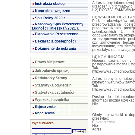
Adres strony internetowe
Instrukcja obsługi
urządzeń lub formatów pli
I. 2) RODZAJ ZAMAWIAJĄ
Kontrole zewnętrzne
I.3) WSPÓLNE UDZIELANIE
Spis Rolny 2020 r.
Podział obowiązków mi
Narodowy Spis Powszechny
przeprowadzania post
Ludności i Mieszkań 2021 r.
przeprowadzania postę
członkowskich Unii E
Planowanie Przestrzenne
odpowiedzialny za przepr
za przeprowadzenie post
Deklaracja dostępności
czy zamówienie będzie
indywidualnie, czy zamów
Dokumenty do pobrania
pozostałych zamawiającyc
I.4) KOMUNIKACJA:
Nieograniczony, pełn
Prawo Miejscowe
postępowania można uzy
Tak
Jak załatwić sprawę
http://www.suchedniow.bip
Redaktorzy Strony
Adres strony internetowe
istotnych warunków zamó
Statystyka odwiedzin
Tak
http://www.suchedniow.bip
Statystyka czytalności
Dostęp do dokumentów 
Wyszukaj urzędnika
informacji można uzyska
Nie
Rejestr zmian
Mapa serwisu
Oferty lub wnioski o do
przesyłać:
Elektronicznie
Wyszukiwarka
Nie
adres