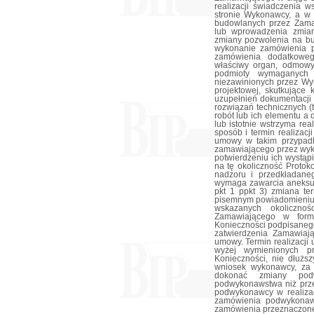
realizacji świadczenia w
stronie Wykonawcy, a w 
budowlanych przez Zama
lub wprowadzenia zmian
zmiany pozwolenia na bu
wykonanie zamówienia p
zamówienia dodatkoweg
właściwy organ, odmowy 
podmioty wymaganych u
niezawinionych przez Wy
projektowej, skutkujące
uzupełnień dokumentacji
rozwiązań technicznych (
robót lub ich elementu a
lub istotnie wstrzyma re
sposób i termin realizac
umowy w takim przypad
zamawiającego przez wyko
potwierdzeniu ich wystą
na tę okoliczność Protok
nadzoru i przedkładane
wymaga zawarcia aneksu
pkt 1 ppkt 3) zmiana te
pisemnym powiadomieniu 
wskazanych okolicznoś
Zamawiającego w formi
Konieczności podpisanego
zatwierdzenia Zamawia
umowy. Termin realizacji 
wyżej wymienionych pr
Konieczności, nie dłużs
wniosek wykonawcy, za
dokonać zmiany pod
podwykonawstwa niż prze
podwykonawcy w realizac
zamówienia podwykonaw
zamówienia przeznaczon