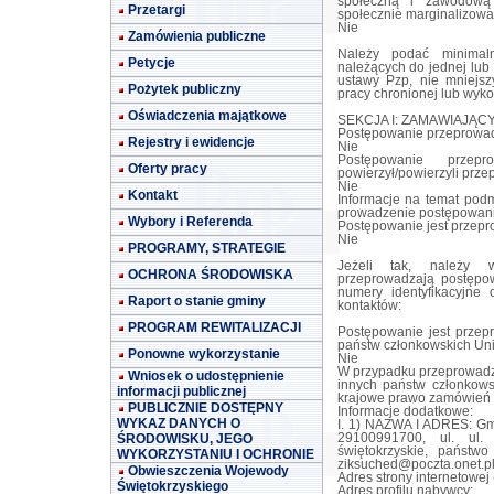
społeczną i zawodową 
Przetargi
społecznie marginalizow
Nie
Zamówienia publiczne
Należy podać minimaln
Petycje
należących do jednej lub 
ustawy Pzp, nie mniejsz
Pożytek publiczny
pracy chronionej lub wyko
Oświadczenia majątkowe
SEKCJA I: ZAMAWIAJĄC
Postępowanie przeprowad
Rejestry i ewidencje
Nie
Postępowanie przep
Oferty pracy
powierzył/powierzyli prz
Nie
Kontakt
Informacje na temat podm
prowadzenie postępowani
Wybory i Referenda
Postępowanie jest przep
Nie
PROGRAMY, STRATEGIE
Jeżeli tak, należy w
OCHRONA ŚRODOWISKA
przeprowadzają postępow
numery identyfikacyjne
Raport o stanie gminy
kontaktów:
PROGRAM REWITALIZACJI
Postępowanie jest przep
państw członkowskich Uni
Ponowne wykorzystanie
Nie
W przypadku przeprowadz
Wniosek o udostępnienie
innych państw członkows
informacji publicznej
krajowe prawo zamówień 
PUBLICZNIE DOSTĘPNY
Informacje dodatkowe:
WYKAZ DANYCH O
I. 1) NAZWA I ADRES: Gm
ŚRODOWISKU, JEGO
29100991700, ul. ul.
świętokrzyskie, państw
WYKORZYSTANIU I OCHRONIE
ziksuched@poczta.onet.p
Obwieszczenia Wojewody
Adres strony internetowej
Świętokrzyskiego
Adres profilu nabywcy: