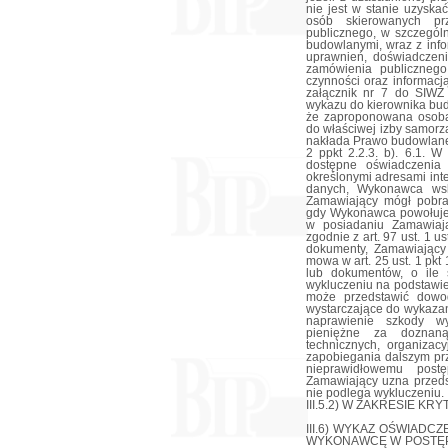
nie jest w stanie uzysk
osób skierowanych pr
publicznego, w szczegól
budowlanymi, wraz z info
uprawnień, doświadczen
zamówienia publiczneg
czynności oraz informac
załącznik nr 7 do SIWZ
wykazu do kierownika bu
że zaproponowana osoba
do właściwej izby samorz
nakłada Prawo budowlane
2 ppkt 2.2.3. b). 6.1. 
dostępne oświadczenia 
określonymi adresami int
danych, Wykonawca wsk
Zamawiający mógł pobra
gdy Wykonawca powołuje 
w posiadaniu Zamawiaj
zgodnie z art. 97 ust. 1
dokumenty, Zamawiający 
mowa w art. 25 ust. 1 pkt
lub dokumentów, o ile 
wykluczeniu na podstawie a
może przedstawić dowod
wystarczające do wykazan
naprawienie szkody wy
pieniężne za doznaną
technicznych, organizac
zapobiegania dalszym pr
nieprawidłowemu pos
Zamawiający uzna przed
nie podlega wykluczeniu.
III.5.2) W ZAKRESIE KR
III.6) WYKAZ OŚWIAD
WYKONAWCĘ W POSTĘP