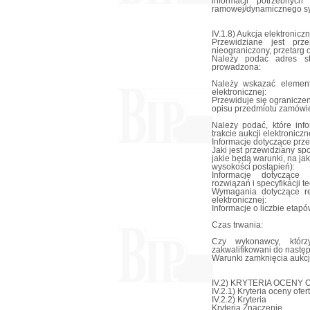
informacji potrzebny
ramowej/dynamicznego s
IV.1.8) Aukcja elektronicz
Przewidziane jest prze
nieograniczony, przetarg 
Należy podać adres str
prowadzona:
Należy wskazać element
elektronicznej:
Przewiduje się ograniczen
opisu przedmiotu zamówie
Należy podać, które in
trakcie aukcji elektroniczn
Informacje dotyczące przeb
Jaki jest przewidziany sp
jakie będą warunki, na j
wysokości postąpień):
Informacje dotyczące 
rozwiązań i specyfikacji 
Wymagania dotyczące rej
elektronicznej:
Informacje o liczbie etapów
Czas trwania:
Czy wykonawcy, którz
zakwalifikowani do nastę
Warunki zamknięcia aukcji
IV.2) KRYTERIA OCENY 
IV.2.1) Kryteria oceny ofert
IV.2.2) Kryteria
Kryteria Znaczenie