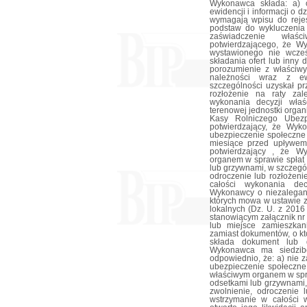
Wykonawca składa: a) o
ewidencji i informacji o d
wymagają wpisu do rejes
podstaw do wykluczenia 
zaświadczenie właś
potwierdzającego, że W
wystawionego nie wcześ
składania ofert lub inny
porozumienie z właściw
należności wraz z ew
szczególności uzyskał p
rozłożenie na raty zal
wykonania decyzji właś
terenowej jednostki orga
Kasy Rolniczego Ubezp
potwierdzający, że Wyk
ubezpieczenie społeczne 
miesiące przed upływem 
potwierdzający , że W
organem w sprawie spłat 
lub grzywnami, w szczegó
odroczenie lub rozłożeni
całości wykonania dec
Wykonawcy o niezalegani
których mowa w ustawie z 
lokalnych (Dz. U. z 2016
stanowiącym załącznik nr
lub miejsce zamieszkani
zamiast dokumentów, o kt
składa dokument lub 
Wykonawca ma siedzibę
odpowiednio, że: a) nie 
ubezpieczenie społeczne
właściwym organem w spra
odsetkami lub grzywnami
zwolnienie, odroczenie l
wstrzymanie w całości 