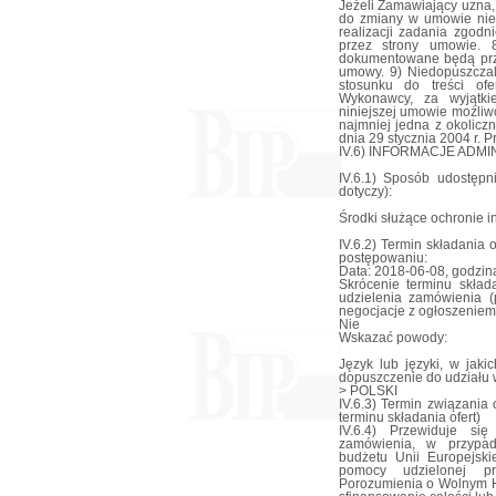
Jeżeli Zamawiający uzna,
do zmiany w umowie nie
realizacji zadania zgod
przez strony umowie.
dokumentowane będą prz
umowy. 9) Niedopuszcza
stosunku do treści of
Wykonawcy, za wyjątki
niniejszej umowie możliw
najmniej jedna z okolicz
dnia 29 stycznia 2004 r.
IV.6) INFORMACJE ADM
IV.6.1) Sposób udostępni
dotyczy):
Środki służące ochronie i
IV.6.2) Termin składania
postępowaniu:
Data: 2018-06-08, godzina
Skrócenie terminu skład
udzielenia zamówienia (p
negocjacje z ogłoszeniem
Nie
Wskazać powody:
Język lub języki, w jak
dopuszczenie do udziału
> POLSKI
IV.6.3) Termin związania 
terminu składania ofert)
IV.6.4) Przewiduje si
zamówienia, w przypad
budżetu Unii Europejski
pomocy udzielonej pr
Porozumienia o Wolnym H