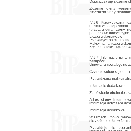
Dopuszcza się złożenie of
Złożenie oferty waria
złożeniem oferty zasadnic
IV.1.6) Przewidywana li
udziału w postępowaniu
(przetarg ograniczony, n
partnerstwo innowacyjne)
Liczba wykonawców
Przewidywana minimalna
Maksymalna liczba wyko
Kryteria selekcji wykonaw
IV.1.7) Informacje na t
zakupów:
Umowa ramowa będzie za
Czy przewiduje się ogran
Przewidziana maksymalna
Informacje dodatkowe:
Zamówienie obejmuje ust
Adres strony interneto
informacje dotyczące dy
Informacje dodatkowe:
W ramach umowy ramowe
się złożenie ofert w formi
Przewiduje się pobran