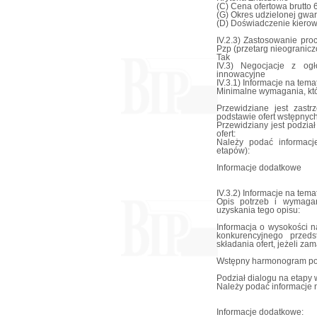
(C) Cena ofertowa brutto 
(G) Okres udzielonej gwar
(D) Doświadczenie kiero
IV.2.3) Zastosowanie pro
Pzp (przetarg nieogranicz
Tak
IV.3) Negocjacje z ogł
innowacyjne
IV.3.1) Informacje na tema
Minimalne wymagania, któr
Przewidziane jest zast
podstawie ofert wstępnyc
Przewidziany jest podział
ofert:
Należy podać informacj
etapów):
Informacje dodatkowe
IV.3.2) Informacje na tem
Opis potrzeb i wymaga
uzyskania tego opisu:
Informacja o wysokości 
konkurencyjnego przeds
składania ofert, jeżeli z
Wstępny harmonogram po
Podział dialogu na etapy 
Należy podać informacje 
Informacje dodatkowe: