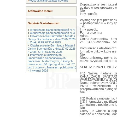
»
Wyszukiwanie zaawansowane
Dopuszczone jest przes
udziału w postępowaniu w
Nie
Archiwalne menu:
Inny sposób:
Wymagane jest przesłanie
Ostatnie 5 wiadomości:
w postępowaniu w inny s
Tak
Inny sposób:
»
Aktualizacja planu postępowań nr 4
Forma pisemna
»
Aktualizacja planu postępowań nr 3
Adres:
»
Obwieszczenie Burmistrza Miasta i
Gmina Suchedniów - Urzą
Gminy Suchedniów z dnia 23.07.2026
26 - 130 Suchedniów - Sek
r. Znak: GPR.6733.4.2025
»
Obwieszczenie Burmistrza Miasta i
Komunikacja elektroniczn
Gminy Suchedniów z dnia 27.07.2026
formatów plików, które ni
r. Znak: GPR.6730.97.2026
Nie
»
Informacja o udzielonych
Nieograniczony, pełny, b
umorzeniach niepodatkowych
można uzyskać pod adres
należności budżetowych, o których
mowa w art. 60 ufp (zgodnie z art. 37
SEKCJA II: PRZEDMIOT 
ust 1 ustawy o finansach publicznych)
- II kwartał 2026
II.1) Nazwa nadana z
KANALIZACJI SANITA
WARSZAWSKIEJ W SUCH
Numer referencyjny: GNI.
Przed wszczęciem p
przeprowadzono dialog te
Nie
II.2) Rodzaj zamówienia:
II.3) Informacja o możliwo
Zamówienie podzielone jes
Nie
Oferty lub wnioski o d
składać w odniesieniu do: