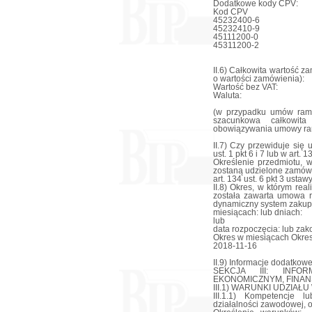
Dodatkowe kody CPV:
Kod CPV
45232400-6
45232410-9
45111200-0
45311200-2
II.6) Całkowita wartość z
o wartości zamówienia):
Wartość bez VAT:
Waluta:
(w przypadku umów ram
szacunkowa całkowit
obowiązywania umowy ra
II.7) Czy przewiduje się
ust. 1 pkt 6 i 7 lub w art. 
Określenie przedmiotu, 
zostaną udzielone zamówie
art. 134 ust. 6 pkt 3 ustaw
II.8) Okres, w którym re
została zawarta umowa r
dynamiczny system zakup
miesiącach: lub dniach:
lub
data rozpoczęcia: lub zak
Okres w miesiącach Okres
2018-11-16
II.9) Informacje dodatkowe
SEKCJA III: INF
EKONOMICZNYM, FINAN
III.1) WARUNKI UDZIA
III.1.1) Kompetencje 
działalności zawodowej, o