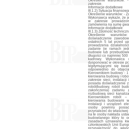
Określenie warunków: 
zakresie.
Informacje dodatkowe
III.1.2) Sytuacja finanso
Określenie warunków: - Z
Wykonawca wykaże, że je
w zakresie prowadzon
zamówienia na sumę gwar
Informacje dodatkowe
III.1.3) Zdolność technic
Określenie warunkó
doświadczenie zawodow
ostatnich 5 lat przed up
prowadzenia działalnośc
zadanie (w ramach jed
budowie lub przebudowie 
długości co najmniej 50
kadrowy. Wykonawca 
dysponować w okresie pr
legitymującymi się kwa
odpowiednio do objęcia 
Kierownikiem budowy - 1
kierowania budową i robo
zakresie sieci, instalac
posiada doświadczenie z
robót/budowy, robót bu
zakończenia) zadaniu
rozbudową sieci kanaliza
Kierownikiem robót –
kierowania budowami w s
instalacji i urządzeń el
osoby powinny posia
przynależeć do właściwej
na te osoby nakłada usta
budowlanego który to o
zasadach uznawania kwa
członkowskich Unii Europe
przynależność do właś