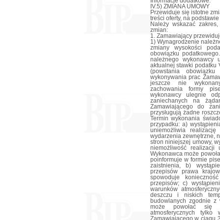
Informacje dodatkowe:
IV.5) ZMIANA UMOWY
Przewiduje się istotne z
treści oferty, na podstaw
Należy wskazać zakres,
zmian:
1. Zamawiający przewidu
1) Wynagrodzenie należn
zmiany wysokości poda
obowiązku podatkowego.
należnego wykonawcy u
aktualnej stawki podatku
(powstania obowiązku
wykonywania prac Zamawi
jeszcze nie wykona
zachowania formy pis
wykonawcy ulegnie odp
zaniechanych na żąda
Zamawiającego do zani
przysługują żadne roszcz
Termin wykonania świad
przypadku: a) wystąpieni
uniemożliwia realizację
wydarzenia zewnętrzne, n
stron niniejszej umowy, 
niemożliwość realizacj
Wykonawca może powołać s
poinformuje w formie pis
zaistnienia, b) wystąp
przepisów prawa krajow
spowoduje konieczność
przepisów; c) wystąpien
warunków atmosferyczny
deszczu i niskich temp
budowlanych zgodnie z 
może powołać się na
atmosferycznych tylko
Zamawiającego w ciągu 3 