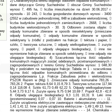
rza
w z
h
ch
tawy
I