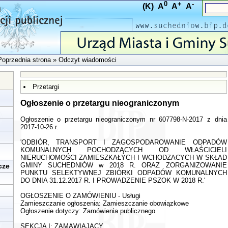
0
+
-
(K)
A
A
A
Poprzednia strona
» Odczyt wiadomości
Przetargi
Ogłoszenie o przetargu nieograniczonym
Ogłoszenie o przetargu nieograniczonym nr 607798-N-2017 z dnia
2017-10-26 r.
'ODBIÓR, TRANSPORT I ZAGOSPODAROWANIE ODPADÓW
KOMUNALNYCH POCHODZĄCYCH OD WŁAŚCICIELI
NIERUCHOMOŚCI ZAMIESZKAŁYCH I WCHODZACYCH W SKŁAD
GMINY SUCHEDNIÓW w 2018 R. ORAZ ZORGANIZOWANIE
cze
PUNKTU SELEKTYWNEJ ZBIÓRKI ODPADÓW KOMUNALNYCH
DO DNIA 31.12.2017 R. I PROWADZENIE PSZOK W 2018 R.'
OGŁOSZENIE O ZAMÓWIENIU - Usługi
Zamieszczanie ogłoszenia: Zamieszczanie obowiązkowe
Ogłoszenie dotyczy: Zamówienia publicznego
SEKCJA I: ZAMAWIAJĄCY