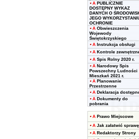
A
PUBLICZNIE
DOSTĘPNY WYKAZ
DANYCH O ŚRODOWIS
JEGO WYKORZYSTANIU
OCHRONIE
A
Obwieszczenia
Wojewody
Świętokrzyskiego
A
Instrukcja obsługi
A
Kontrole zewnętrzn
A
Spis Rolny 2020 r.
A
Narodowy Spis
Powszechny Ludności 
Mieszkań 2021 r.
A
Planowanie
Przestrzenne
A
Deklaracja dostępn
A
Dokumenty do
pobrania
A
Prawo Miejscowe
A
Jak załatwić sprawę
A
Redaktorzy Strony