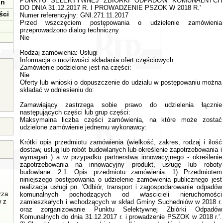
PUNKTU SELEKTYWNEJ ZBIÓRKI ODPADÓW KOMUNALNYCH
in
DO DNIA 31.12.2017 R. I PROWADZENIE PSZOK W 2018 R.'
ści
Numer referencyjny: GNI.271.11.2017
Przed wszczęciem postępowania o udzielenie zamówienia
przeprowadzono dialog techniczny
Nie
Rodzaj zamówienia: Usługi
Informacja o możliwości składania ofert częściowych
Zamówienie podzielone jest na części:
Nie
Oferty lub wnioski o dopuszczenie do udziału w postępowaniu można
składać w odniesieniu do:
Zamawiający zastrzega sobie prawo do udzielenia łącznie
następujących części lub grup części:
Maksymalna liczba części zamówienia, na które może zostać
udzielone zamówienie jednemu wykonawcy:
Krótki opis przedmiotu zamówienia (wielkość, zakres, rodzaj i ilość dostaw, usług lub robót budowlanych lub określenie zapotrzebowania i wymagań ) a w przypadku partnerstwa innowacyjnego - określenie zapotrzebowania na innowacyjny produkt, usługę lub roboty budowlane: 2.1. Opis przedmiotu zamówienia. 1) Przedmiotem niniejszego postępowania o udzielenie zamówienia publicznego jest realizacja usługi pn. 'Odbiór, transport i zagospodarowanie odpadów komunalnych pochodzących od włascicieli nieruchomości zamieszkałych i wchodzących w skład Gminy Suchedniów w 2018 r. oraz zorganizowanie Punktu Selektywnej Zbiórki Odpadów Komunalnych do dnia 31.12.2017 r. i prowadzenie PSZOK w 2018 r.'. 2) Charakterystyka terenu objętego odbiorem odpadów komunalnych - dane dotyczące Gminy Suchedniów:  obszar Gminy Suchedniów wynosi 7, 495 ha,  liczba mieszkańców na dzień 30.06.2017 r. wynosiła - 10 243,  liczba gospodarstw domowych wynosi - 3400 (2552 w zabudowie jednorodzinnej, 848 w zabudowie wielorodzinnej,  liczba budynków jednorodzinnych zamieszkanych - 2668,  liczba budynków wielorodzinnych - 30. 3) Odbiorem zostana objęte:  odpady komunalne zbierane w sposób nieselektywny (zmieszane odpady komunalne),  odpady komunalne zbierane w sposób selektywny 'u źródła' z podziałem na frakcje:  tektura i papier,  szkło,  tworzywa sztuczne,  odpady wielkogabarytowe,  zuzyte opony,  popiół,  odpady ulegające biodegradacji,  inne nie wymienione frakcje zbierane w sposób selektywny,  inne odpady nie ulegające biodegradacji. 4) Szacunkowa łączna ilość odpadów komunalnych mającycyh zostać odebranych, przetransportowanych i zagospodarowanych z terenu Gminy Suchedniów wynosi: 1 048,30 Mg z podziałem na następujące frakcje: Tabela nr 1 - szacunkowa łączna ilość odpadów komunalnych przewidziana do odbioru i zagospodarowania L.p. Frakcje Zabudowa jedno i wielorodzinna PSZOK Razem w (Mg) 1. Zmieszane odpady komunalne 783,26 - 783,26 2. Papier, tektura 8,64 0,15 8,79 3. Tworzywa sztuczne 117,94 0,14 118,08 4. Szkło 61,73 0,49 62,22 5. Odpady wielkogabarytowe 5,44 3,73 9,17 6. Zuzyte opony 9,75 0,94 10,69 7. Popiół 42,8 - 42,8 8. Odpady ulegające biodegradacji 9,3 1,01 10,31 9. Leki inne (przeterminowane) 0,07 - 0,07 10. Baterie i akumulatory - - - 11. Zużyte urządzenia elektryczne zawierające niebezpieczne składniki - 1,41 1,41 12. Inne zużyte urządzenia elektryczne - 1,49 1,49 13. Inne nie wymienione frakcje zbierane selektywnie - - - 14. Chemikalia - 0,01 0,01 Razem 1 038,93 9,37 1 048,30 Uwaga: Zestawienie ilości odebranych odpadów komunalnych wyliczona została na podstawie dokumentów przekazania odpadów oraz na podstawie informacji o odebranych odpadach za okres ostatnich 12 m - cypoprzedzających wszczęcie niniejszego postępowania i służą do oszacowania wartości zamówienia i zakresu zamówienia. Podane dane należy traktować jako szacunkowe. Wykonawcy nie przysługuje prawo do dodatkowego wynagrodzenia lub odszkodowania za osiągnięcie innych wielkości. Ilość odpadów wytworzonych na terenie Gminy Suchedniów i dostarczonych do PSZOK nie jest zależna od Zamawiającego. Ustalone ilości mogą ulec zmianie w trakcie trwania realizacji zamówienia. 2.2. Zakres rzeczowy przedmiotu zamówienia: Odbiór odpadów komunalnych odbywać się ma według następujących zasad: 1) ZABUDOWA JEDNORODZINNA - na terenie zabudowy jednorodzinnej obowiązywał będzie system mieszany, workowo - pojemnikowy zbiórki odpadów komunalnych: a) zmieszane odpady komunalne - gromadzone będą w pojemnikach w kolorze czarnym (lub z napisem 'odpady zmieszane') o pojemności minimum 120 l, a w przypadku ich braku w workach.  Pojemniki i worki zapewnia właściciel nieruchomości. b) odpady komunalne zbierane w sposób selektywny będą gromadzone w pojemnikach lub workach w następujących kolorach: Kolor pojemnika/worka Rodzaj odpadu Pojemność pojemnika/worka Żółty (lub z napisem 'metale i tworzywa sztuczne' Odpady opakowaniowe z tworzyw sztucznych 120 l Worki zapewnia i dostarcza Wykonawca usługi. Biały (lub z napisem 'szkło bezbarwne') Opakowania szklane bezbarwne. 120 l Worki zapewnia i dostarcza Wykonawca usługi. Zielony (lub z napisem 'szkło kolorowe') Opakowania szklane kolorowe 120 l Worki zapewnia i dostarcza Wykonawca usługi. Niebieski (lub z napisem 'papier') Opakowania z papieru i makulatura 120 l Worki zapewnia i dostarcza Wykonawca usługi. Brązowy (lub z napisem 'bio') Odpady ulegające biodegradacjiw tym odpady zielone 120 l Worki zapewnia i dostarcza Wykonawca usługi. Pojemnik metalowy Popiół 120 l Pojemnik zapewnia właściciel nieruchomości. c) opony, d) odpady wielkogabarytowe, e) zużyty sprzęt elektryczny i elektroniczny  Częstotliwość odbioru przez Wykonawcę odpadów zebranych selektywnie i odpadów zmieszanych reguluje harmonogram stanowiący załącznik nr 9 do SIWZ.  Odbiór odpadów odbywał się będzie sprzed posesji.  Odpady budowlane - odpłatnie jak w PSZOK. 2) ZABUDOWA WIELORODZINNA - na terenie zabudowy wielorodzinnej obowiązywał będzie system pojemnikowy. a) Zmieszane odpady komunalne - gromadzone będą w pojemnikach w kolorze czarnym (lub z napisem 'odpady zmieszane') w ilości 40 szt. o pojemności 1100 l. Pojemniki zostaną ustawione w 10 altankach lub w miejscach utwardzonych obok altanek. Zgodnie z wykazem altanek stanowiącym załącznik nr 10 do SIWZ.  Częstotliwość wywozu dwa razy w tygodniu (wtorek i piątek).  Pojemniki zapewnia i dostarcza na czas wykonywania usługi Wykonawca usługi. b) Selektywnie zbierane odpady komunalne - na terenie zabudowy wielorodzinnej selektywna zbiórka odpadów będzie odbywać się do specjalistycznych pojemników, zgodnie z poniższym zestawieniem: Kolor pojemnika Przeznaczenie pojemnika Pojemność pojemnika Liczba pojemników, które ma zapewnić i dostarczyć Wykonawca usługi Częstotliwość wywozu Biały (lub oznaczony napisem 'szkło bezbarwne') Pojemnik na szkło bezbarwne 1100 l 10 szt. (1 do każdej altany zgodnie z załącznikiem nr 10 do SIWZ) 2 razy w miesiącu - drugi i ostatni roboczy czwartek Zielony (lub oznaczony napisem 'szkło kolorowe') Pojemnik na szkło kolorowe 1100 l 10 szt. (1 do każdej altany zgodnie z załącznikiem nr 10 do SIWZ) 2 razy w miesiącu -drugi i ostatni roboczy czwartek Niebieski (lub oznaczony napisem 'papier') Pojemnik na papier 1100 l 10 szt. (1 do każdej altany zgodnie z załącznikiem nr 10 do SIWZ) 1 raz w miesiącu - ostatni roboczy wtorek Żółty (lub oznaczony napisem 'metale i tworzywa sztuczne') Pojemnik na tworzywa sztuczne 1100 l 20 szt. (2 do każdej altany zgodnie z załącznikiem nr 10 do SIWZ) 3 razy w miesiącu - pierwszy, trzeci i ostatni roboczy piątek Brązowy (lub oznaczony napisem 'bio') Pojemnik na odpady zielone 1100 l 10 szt. (1 do każdej altany zgodnie z załącznikiem nr 10 do SIWZ) 2 razy w tygodniu - wtorek i piatek w okresie od kwietnia do listopada. c) opony - ostatni roboczy czwartek kwietnia i listopada, d) odpady wielkogabarytowe - dwa razy w roku zgodnie z harmonogramem wywozu odpadów (załącznik nr 9 do SIWZ), e) odpady budowlane - odpłatnie jak w PSZOK. Uwaga: Gospodarka odpadami budowlanymi nie jest przedmiotem niniejszego zamówienia. 3) ZORGANIZOWANIE I PROWADZENIE PUNKTU SELEKTYWNEJ ZBIÓRKI ODPADÓW KOMUNALNYCH. a) PSZOK jest elementem uzupełniającym system selektywnego zbierania odpadów komunalnych. Do punktu mieszkańcy we własnym zakresie mogą oddawać odpady wymienione w art. 3 ust. 2 pkt 6 ustawy o utrzymaniu czystości i porządku w gminach z dnia 13 września 1996 r. (przeterminowane leki i chemikalia, zużyte baterie i akumulatory, zuzyty sprzęt elektryczny i elektroniczny, meble i inne odpady wielkogabarytowe, zużyte opony, odpady zielone oraz odpady budowlane i rozbiórkowe stanowiące odpady komunalne okreslone w przepisach wydanych na podstawie art. 4 a ww. ustawy. Do PSZOK mogą być oddawane także przez włascicieli nieruchomości i mieszkańców budynków wielorodzinnych odpady budowlane odpłatnie, zgodnie z regulaminem obowiązującym w okresie jego prowadzenia. Gospodarka odpadami budowlanymi nie jest przedmiotem niniejszego postępowania o udzielenie zamówienia publicznego, w związku z powyższym Gmina Suchedniów nie będzie ponosić kosztów wywozu i utylizacji tych odpadów. Szacunkowe ilości odpadów dostarczane do PSZOK zawiera Tabela nr 1 w punkcie 2.1. SIWZ. b) Obowiązki Wykonawcy w zakresie prowadzenia Punktu Selektywnego Zbierania Odpadów Komunalnych od właścicieli nieruchomości, na których zamieszkują mieszkańcy:  odpowiedzialność za transport do instalacji przetwarzania oraz za organizację zagospodarowania zebranych odpadów, zgodnie z obowiązującymi przepisami,  prowadzenie na bieżąco ilościowej i jakościowej ewidencji odpadów wymienionych powyżej dostarczonych przez mieszkańców Gminy Suchedniów zgodnie z katalogiem odpadów,  zorganizowanie PSZOK na terenie Gminy Suchedniów do dnia 31.12.2017 r.,  zapewnienie obsługi obiektu i następującego czasu działania punktu - PSZOK powinien funkcjonować od 01.01.2018 r. aż do 31.12.2018 r. i powinien być czynny minimum dwa razy w tygodniu, w tym w sobotę, w godzinach od 10:00 do 14:00,  utrzymywanie czystości i porządku na tereni PSZOK, w zimie odśnieżanie, zapobieganie śliskim chodnikom,  zapewnienie kontaktu telefonicznego z obsługą PSZOK (dla mieszkańców Gminy Suchedniów w godzinach otwarcia, dla Zamawiającego także poza godzianmi otwarcia PSZOK),  przed otwarciem PSZOK Wykonawca jest zobowiązany do opracowania Regulaminu jego działania i przedstawieniu go do akceptacji Zamawiającemu,  w ciągu 14 dni od dnia rozpoczęcia funkcjonowania PSZOK, wykonawca zobowiązany jest zamonotować na jego terenie monitoring wraz z możliwością przewchowywania i odtwarzania danych,  Wykonawca jest zobowiązany w trakcie trwania realizacji zamówienia do umożliwienia wstępu na teren PSZOK zorganizowanych grup (dzieci, młodzieży, dorosłych) oraz przygotować do prezentacji jego funkcjonowania i udostępnienia materiałów informacyjno - edykacyjnych z zakresu gospodarki odpadami przygotowanych i dostarczonych przez Zamawiającego, a nie wymagających potwierdzenia odbioru
rza
w z