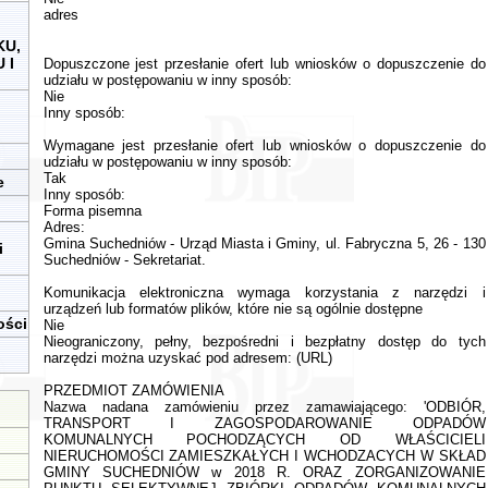
adres
KU,
 I
Dopuszczone jest przesłanie ofert lub wniosków o dopuszczenie do
udziału w postępowaniu w inny sposób:
Nie
Inny sposób:
Wymagane jest przesłanie ofert lub wniosków o dopuszczenie do
udziału w postępowaniu w inny sposób:
Tak
e
Inny sposób:
Forma pisemna
Adres:
Gmina Suchedniów - Urząd Miasta i Gminy, ul. Fabryczna 5, 26 - 130
i
Suchedniów - Sekretariat.
Komunikacja elektroniczna wymaga korzystania z narzędzi i
urządzeń lub formatów plików, które nie są ogólnie dostępne
ości
Nie
Nieograniczony, pełny, bezpośredni i bezpłatny dostęp do tych
narzędzi można uzyskać pod adresem: (URL)
PRZEDMIOT ZAMÓWIENIA
Nazwa nadana zamówieniu przez zamawiającego: 'ODBIÓR,
TRANSPORT I ZAGOSPODAROWANIE ODPADÓW
KOMUNALNYCH POCHODZĄCYCH OD WŁAŚCICIELI
NIERUCHOMOŚCI ZAMIESZKAŁYCH I WCHODZACYCH W SKŁAD
GMINY SUCHEDNIÓW w 2018 R. ORAZ ZORGANIZOWANIE