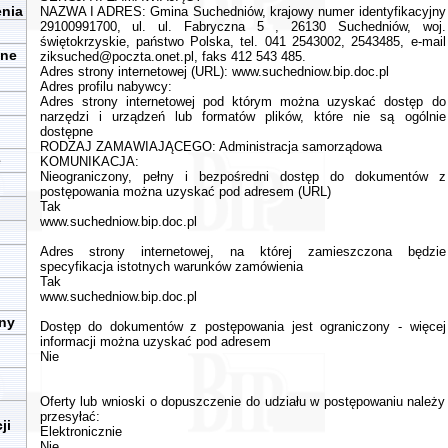
enia
NAZWA I ADRES: Gmina Suchedniów, krajowy numer identyfikacyjny
29100991700, ul. ul. Fabryczna 5 , 26130 Suchedniów, woj.
świętokrzyskie, państwo Polska, tel. 041 2543002, 2543485, e-mail
zne
ziksuched@poczta.onet.pl
, faks 412 543 485.
Adres strony internetowej (URL): www.suchedniow.bip.doc.pl
Adres profilu nabywcy:
Adres strony internetowej pod którym można uzyskać dostęp do
narzędzi i urządzeń lub formatów plików, które nie są ogólnie
dostępne
RODZAJ ZAMAWIAJĄCEGO: Administracja samorządowa
e
KOMUNIKACJA:
Nieograniczony, pełny i bezpośredni dostęp do dokumentów z
postępowania można uzyskać pod adresem (URL)
Tak
www.suchedniow.bip.doc.pl
Adres strony internetowej, na której zamieszczona będzie
specyfikacja istotnych warunków zamówienia
Tak
www.suchedniow.bip.doc.pl
iny
Dostęp do dokumentów z postępowania jest ograniczony - więcej
informacji można uzyskać pod adresem
Nie
Oferty lub wnioski o dopuszczenie do udziału w postępowaniu należy
przesyłać:
ji
Elektronicznie
Nie