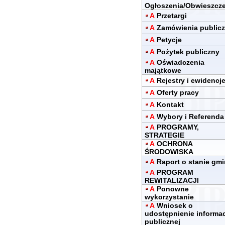
Ogłoszenia/Obwieszcz
A
Przetargi
A
Zamówienia public
A
Petycje
A
Pożytek publiczny
A
Oświadczenia
majątkowe
A
Rejestry i ewidencj
A
Oferty pracy
A
Kontakt
A
Wybory i Referenda
A
PROGRAMY,
STRATEGIE
A
OCHRONA
ŚRODOWISKA
A
Raport o stanie gm
A
PROGRAM
REWITALIZACJI
A
Ponowne
wykorzystanie
A
Wniosek o
udostępnienie informac
publicznej