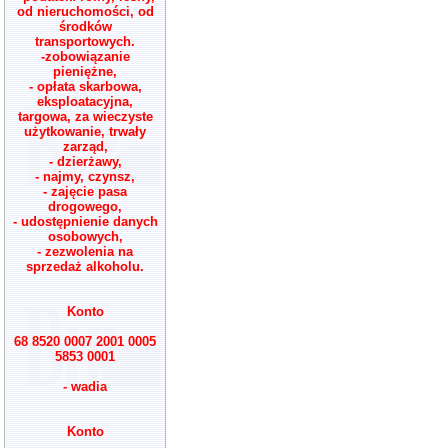
od nieruchomości, od
środków
transportowych.
-zobowiązanie
pieniężne,
- opłata skarbowa,
eksploatacyjna,
targowa, za wieczyste
użytkowanie, trwały
zarząd,
- dzierżawy,
- najmy, czynsz,
- zajęcie pasa
drogowego,
- udostępnienie danych
osobowych,
- zezwolenia na
sprzedaż alkoholu.
Konto
68 8520 0007 2001 0005
5853 0001
- wadia
Konto