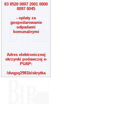
83 8520 0007 2001 0000
0097 0045
- opłaty za
gospodarowanie
odpadami
komunalnymi
Adres elektronicznej
skrzynki podawczej e-
PUAP:
/dvqpq2981b/skrytka