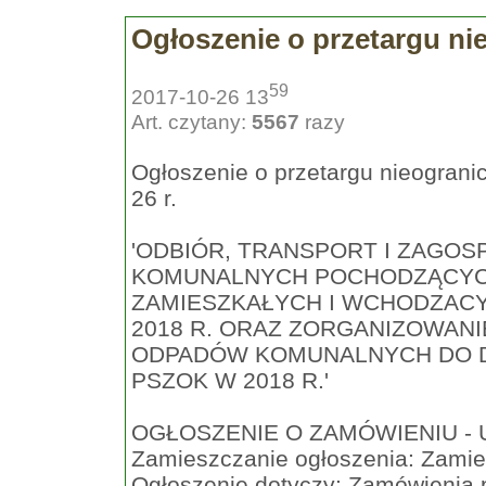
Ogłoszenie o przetargu n
59
2017-10-26 13
Art. czytany:
5567
razy
Ogłoszenie o przetargu nieogran
26 r.
'ODBIÓR, TRANSPORT I ZAG
KOMUNALNYCH POCHODZĄCYCH
ZAMIESZKAŁYCH I WCHODZAC
2018 R. ORAZ ZORGANIZOWAN
ODPADÓW KOMUNALNYCH DO DNI
PSZOK W 2018 R.'
OGŁOSZENIE O ZAMÓWIENIU - U
Zamieszczanie ogłoszenia: Zami
Ogłoszenie dotyczy: Zamówienia 