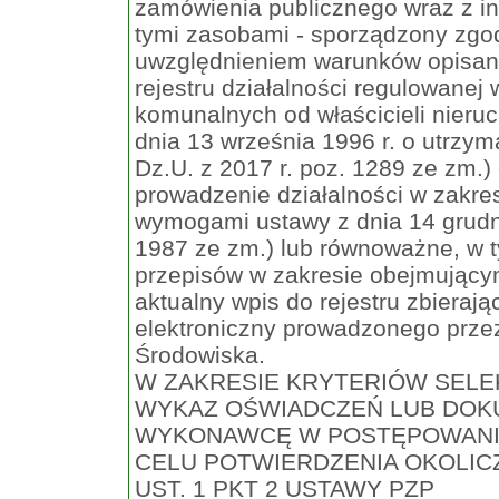
zamówienia publicznego wraz z i
tymi zasobami - sporządzony zgod
uwzględnieniem warunków opisanych
rejestru działalności regulowanej
komunalnych od właścicieli nier
dnia 13 września 1996 r. o utrzyma
Dz.U. z 2017 r. poz. 1289 ze zm.)
prowadzenie działalności w zakre
wymogami ustawy z dnia 14 grudni
1987 ze zm.) lub równoważne, w 
przepisów w zakresie obejmujący
aktualny wpis do rejestru zbierają
elektroniczny prowadzonego prze
Środowiska.
W ZAKRESIE KRYTERIÓW SELEK
WYKAZ OŚWIADCZEŃ LUB DO
WYKONAWCĘ W POSTĘPOWANI
CELU POTWIERDZENIA OKOLICZ
UST. 1 PKT 2 USTAWY PZP