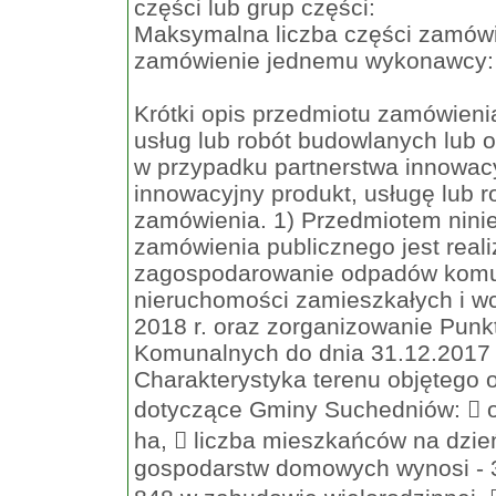
części lub grup części:
Maksymalna liczba części zamówi
zamówienie jednemu wykonawcy:
Krótki opis przedmiotu zamówienia (wielkość, zakres, rodzaj i ilość dostaw, usług lub robót budowlanych lub określenie zapotrzebowania i wymagań ) a w przypadku partnerstwa innowacyjnego - określenie zapotrzebowania na innowacyjny produkt, usługę lub roboty budowlane: 2.1. Opis przedmiotu zamówienia. 1) Przedmiotem niniejszego postępowania o udzielenie zamówienia publicznego jest realizacja usługi pn. 'Odbiór, transport i zagospodarowanie odpadów komunalnych pochodzących od włascicieli nieruchomości zamieszkałych i wchodzących w skład Gminy Suchedniów w 2018 r. oraz zorganizowanie Punktu Selektywnej Zbiórki Odpadów Komunalnych do dnia 31.12.2017 r. i prowadzenie PSZOK w 2018 r.'. 2) Charakterystyka terenu objętego odbiorem odpadów komunalnych - dane dotyczące Gminy Suchedniów:  obszar Gminy Suchedniów wynosi 7, 495 ha,  liczba mieszkańców na dzień 30.06.2017 r. wynosiła - 10 243,  liczba gospodarstw domowych wynosi - 3400 (2552 w zabudowie jednorodzinnej, 848 w zabudowie wielorodzinnej,  liczba budynków jednorodzinnych zamieszkanych - 2668,  liczba budynków wielorodzinnych - 30. 3) Odbiorem zostana objęte:  odpady komunalne zbierane w sposób nieselektywny (zmieszane odpady komunalne),  odpady komunalne zbierane w sposób selektywny 'u źródła' z podziałem na frakcje:  tektura i papier,  szkło,  tworzywa sztuczne,  odpady wielkogabarytowe,  zuzyte opony,  popiół,  odpady ulegające biodegradacji,  inne nie wymienione frakcje zbierane w sposób selektywny,  inne odpady nie ulegające biodegradacji. 4) Szacunkowa łączna ilość odpadów komunalnych mającycyh zostać odebranych, przetransportowanych i zagospodarowanych z terenu Gminy Suchedniów wynosi: 1 048,30 Mg z podziałem na następujące frakcje: Tabela nr 1 - szacunkowa łączna ilość odpadów komunalnych przewidziana do odbioru i zagospodarowania L.p. Frakcje Zabudowa jedno i wielorodzinna PSZOK Razem w (Mg) 1. Zmieszane odpady komunalne 783,26 - 783,26 2. Papier, tektura 8,64 0,15 8,79 3. Tworzywa sztuczne 117,94 0,14 118,08 4. Szkło 61,73 0,49 62,22 5. Odpady wielkogabarytowe 5,44 3,73 9,17 6. Zuzyte opony 9,75 0,94 10,69 7. Popiół 42,8 - 42,8 8. Odpady ulegające biodegradacji 9,3 1,01 10,31 9. Leki inne (przeterminowane) 0,07 - 0,07 10. Baterie i akumulatory - - - 11. Zużyte urządzenia elektryczne zawierające niebezpieczne składniki - 1,41 1,41 12. Inne zużyte urządzenia elektryczne - 1,49 1,49 13. Inne nie wymienione frakcje zbierane selektywnie - - - 14. Chemikalia - 0,01 0,01 Razem 1 038,93 9,37 1 048,30 Uwaga: Zestawienie ilości odebranych odpadów komunalnych wyliczona została na podstawie dokumentów przekazania odpadów oraz na podstawie informacji o odebranych odpadach za okres ostatnich 12 m - cypoprzedzających wszczęcie niniejszego postępowania i służą do oszacowania wartości zamówienia i zakresu zamówienia. Podane dane należy traktować jako szacunkowe. Wykonawcy nie przysługuje prawo do dodatkowego wynagrodzenia lub odszkodowania za osiągnięcie innych wielkości. Ilość odpadów wytworzonych na terenie Gminy Suchedniów i dostarczonych do PSZOK nie jest zależna od Zamawiającego. Ustalone ilości mogą ulec zmianie w trakcie trwania realizacji zamówienia. 2.2. Zakres rzeczowy przedmiotu zamówienia: Odbiór odpadów komunalnych odbywać się ma według następujących zasad: 1) ZABUDOWA JEDNORODZINNA - na terenie zabudowy jednorodzinnej obowiązywał będzie system mieszany, workowo - pojemnikowy zbiórki odpadów komunalnych: a) zmieszane odpady komunalne - gromadzone będą w pojemnikach w kolorze czarnym (lub z napisem 'odpady zmieszane') o pojemności minimum 120 l, a w przypadku ich braku w workach.  Pojemniki i worki zapewnia właściciel nieruchomości. b) odpady komunalne zbierane w sposób selektywny będą gromadzone w pojemnikach lub workach w następujących kolorach: Kolor pojemnika/worka Rodzaj odpadu Pojemność pojemnika/worka Żółty (lub z napisem 'metale i tworzywa sztuczne' Odpady opakowaniowe z tworzyw sztucznych 120 l Worki zapewnia i dostarcza Wykonawca usługi. Biały (lub z napisem 'szkło bezbarwne') Opakowania szklane bezbarwne. 120 l Worki zapewnia i dostarcza Wykonawca usługi. Zielony (lub z napisem 'szkło kolorowe') Opakowania szklane kolorowe 120 l Worki zapewnia i dostarcza Wykonawca usługi. Niebieski (lub z napisem 'papier') Opakowania z papieru i makulatura 120 l Worki zapewnia i dostarcza Wykonawca usługi. Brązowy (lub z napisem 'bio') Odpady ulegające biodegradacjiw tym odpady zielone 120 l Worki zapewnia i dostarcza Wykonawca usługi. Pojemnik metalowy Popiół 120 l Pojemnik zapewnia właściciel nieruchomości. c) opony