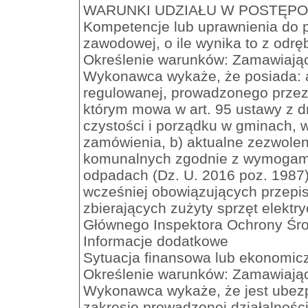
WARUNKI UDZIAŁU W POSTĘP
Kompetencje lub uprawnienia do p
zawodowej, o ile wynika to z odr
Określenie warunków: Zamawiając
Wykonawca wykaże, że posiada: a)
regulowanej, prowadzonego przez
którym mowa w art. 95 ustawy z d
czystości i porządku w gminach, 
zamówienia, b) aktualne zezwolen
komunalnych zgodnie z wymogami 
odpadach (Dz. U. 2016 poz. 1987
wcześniej obowiązujących przepisó
zbierających zużyty sprzęt elektr
Głównego Inspektora Ochrony Śr
Informacje dodatkowe
Sytuacja finansowa lub ekonomic
Określenie warunków: Zamawiający
Wykonawca wykaże, że jest ubezp
zakresie prowadzonej działalnoś