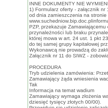
INNE DOKUMENTY NIE WYMIENIONE 
1) Formularz oferty - załącznik n
od dnia zamieszczenia na stronie 
www.suchedniow.bip.doc.plinformac
PZP, przekazuje Zamawiającemu o
przynależności lub braku przynale
której mowa w art. 24 ust. 1 pkt 
do tej samej grupy kapitałowej p
Wykonawcą nie prowadzą do zakłó
Załącznik nr 11 do SIWZ - zobow
PROCEDURA
Tryb udzielenia zamówienia: Prze
Zamawiający żąda wniesienia wa
Tak
Informacja na temat wadium
Zamawiający wymaga złożenia wad
dziesięć tysięcy złotych 00/00).
Przewiduje się udzielenie zalicz