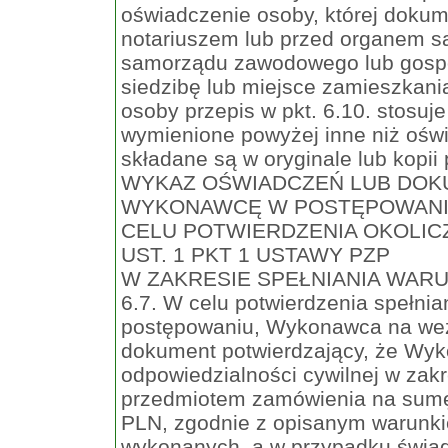
oświadczenie osoby, której dokum
notariuszem lub przed organem 
samorządu zawodowego lub gosp
siedzibę lub miejsce zamieszkan
osoby przepis w pkt. 6.10. stosuj
wymienione powyżej inne niż oświ
składane są w oryginale lub kopi
WYKAZ OŚWIADCZEŃ LUB DO
WYKONAWCĘ W POSTĘPOWANI
CELU POTWIERDZENIA OKOLICZ
UST. 1 PKT 1 USTAWY PZP
W ZAKRESIE SPEŁNIANIA WAR
6.7. W celu potwierdzenia spełn
postępowaniu, Wykonawca na wez
dokument potwierdzający, że Wyk
odpowiedzialności cywilnej w zakr
przedmiotem zamówienia na sumę 
PLN, zgodnie z opisanym warunkie
wykonanych, a w przypadku świad