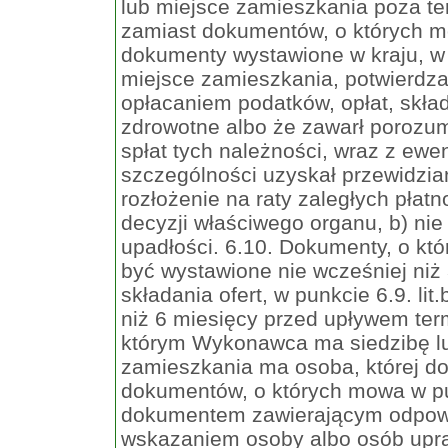
lub miejsce zamieszkania poza ter
zamiast dokumentów, o których m
dokumenty wystawione w kraju, w
miejsce zamieszkania, potwierdzaj
opłacaniem podatków, opłat, skła
zdrowotne albo że zawarł porozu
spłat tych należności, wraz z ew
szczególności uzyskał przewidzia
rozłożenie na raty zaległych płat
decyzji właściwego organu, b) nie 
upadłości. 6.10. Dokumenty, o któ
być wystawione nie wcześniej niż
składania ofert, w punkcie 6.9. li
niż 6 miesięcy przed upływem termi
którym Wykonawca ma siedzibę lu
zamieszkania ma osoba, której do
dokumentów, o których mowa w punkta
dokumentem zawierającym odpow
wskazaniem osoby albo osób upraw