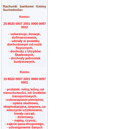
Rachunki bankowe Gminy
Suchedniów:
Konto:
25 8520 0007 2001 0000 0097
0022
- subwencje, dotacje,
dofinansowania,
- udziały w podatku
dochodowym od osób
fizycznych,
- dochody z Urzędów
Skarbowych,
- dochody jednostek
budżetowych.
Konto
10 8520 0007 2001 0000 0097
0001
- podatek: rolny, leśny, od
nieruchomości, od środków
transportowych.
-zobowiązanie pieniężne,
- opłata skarbowa,
eksploatacyjna, targowa, za
wieczyste użytkowanie,
trwały zarząd,
- dzierżawy,
- najmy, czynsz,
- zajęcie pasa drogowego,
- udostępnienie danych