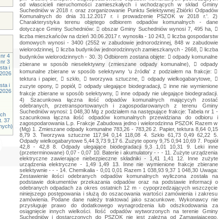
nr 4
nr 3
ta i
.2026
ta i
.2026
ych
t. 37
znych)