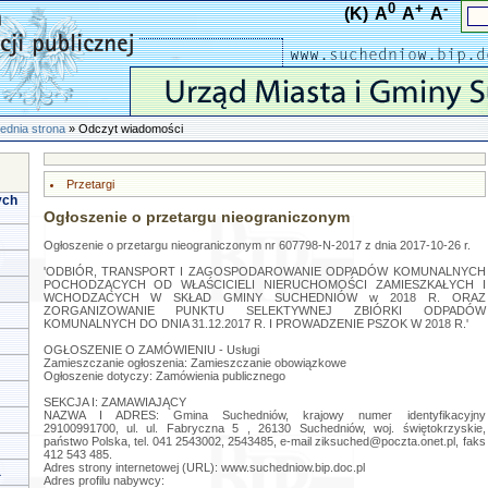
0
+
-
(K)
A
A
A
ednia strona
» Odczyt wiadomości
Przetargi
ych
Ogłoszenie o przetargu nieograniczonym
Ogłoszenie o przetargu nieograniczonym nr 607798-N-2017 z dnia 2017-10-26 r.
'ODBIÓR, TRANSPORT I ZAGOSPODAROWANIE ODPADÓW KOMUNALNYCH
POCHODZĄCYCH OD WŁAŚCICIELI NIERUCHOMOŚCI ZAMIESZKAŁYCH I
WCHODZACYCH W SKŁAD GMINY SUCHEDNIÓW w 2018 R. ORAZ
ZORGANIZOWANIE PUNKTU SELEKTYWNEJ ZBIÓRKI ODPADÓW
KOMUNALNYCH DO DNIA 31.12.2017 R. I PROWADZENIE PSZOK W 2018 R.'
OGŁOSZENIE O ZAMÓWIENIU - Usługi
Zamieszczanie ogłoszenia: Zamieszczanie obowiązkowe
Ogłoszenie dotyczy: Zamówienia publicznego
SEKCJA I: ZAMAWIAJĄCY
NAZWA I ADRES: Gmina Suchedniów, krajowy numer identyfikacyjny
29100991700, ul. ul. Fabryczna 5 , 26130 Suchedniów, woj. świętokrzyskie,
państwo Polska, tel. 041 2543002, 2543485, e-mail
ziksuched@poczta.onet.pl
, faks
412 543 485.
Adres strony internetowej (URL): www.suchedniow.bip.doc.pl
a
Adres profilu nabywcy: