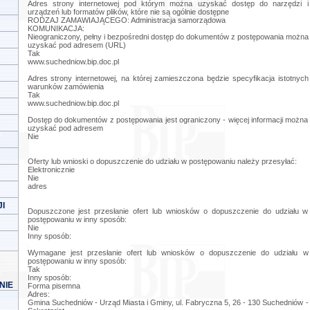
Adres strony internetowej pod którym można uzyskać dostęp do narzędzi i
urządzeń lub formatów plików, które nie są ogólnie dostępne
RODZAJ ZAMAWIAJĄCEGO: Administracja samorządowa
KOMUNIKACJA:
Nieograniczony, pełny i bezpośredni dostęp do dokumentów z postępowania można
uzyskać pod adresem (URL)
Tak
www.suchedniow.bip.doc.pl
Adres strony internetowej, na której zamieszczona będzie specyfikacja istotnych
warunków zamówienia
Tak
www.suchedniow.bip.doc.pl
Dostęp do dokumentów z postępowania jest ograniczony - więcej informacji można
uzyskać pod adresem
Nie
Oferty lub wnioski o dopuszczenie do udziału w postępowaniu należy przesyłać:
Elektronicznie
Nie
adres
I
Dopuszczone jest przesłanie ofert lub wniosków o dopuszczenie do udziału w
postępowaniu w inny sposób:
Nie
Inny sposób:
Wymagane jest przesłanie ofert lub wniosków o dopuszczenie do udziału w
postępowaniu w inny sposób:
Tak
Inny sposób:
NIE
Forma pisemna
Adres:
Gmina Suchedniów - Urząd Miasta i Gminy, ul. Fabryczna 5, 26 - 130 Suchedniów -