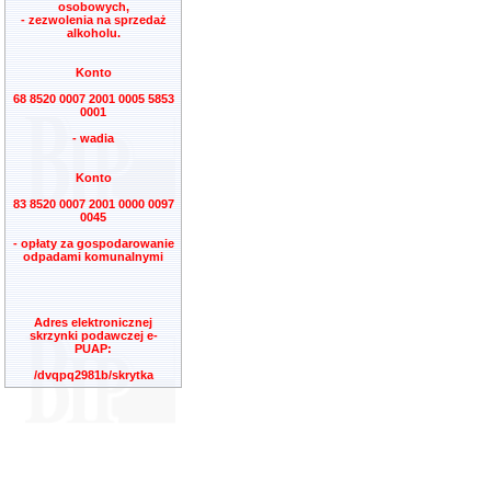
osobowych,
- zezwolenia na sprzedaż
alkoholu.
Konto
68 8520 0007 2001 0005 5853
0001
- wadia
Konto
83 8520 0007 2001 0000 0097
0045
- opłaty za gospodarowanie
odpadami komunalnymi
Adres elektronicznej
skrzynki podawczej e-
PUAP:
/dvqpq2981b/skrytka