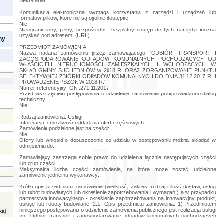
Sekretariat.
Komunikacja elektroniczna wymaga korzystania z narzędzi i urządzeń lub
formatów plików, które nie są ogólnie dostępne
Nie
Nieograniczony, pełny, bezpośredni i bezpłatny dostęp do tych narzędzi można
uzyskać pod adresem: (URL)
ny
PRZEDMIOT ZAMÓWIENIA
Nazwa nadana zamówieniu przez zamawiającego: 'ODBIÓR, TRANSPORT I
ZAGOSPODAROWANIE ODPADÓW KOMUNALNYCH POCHODZĄCYCH OD
WŁAŚCICIELI NIERUCHOMOŚCI ZAMIESZKAŁYCH I WCHODZACYCH W
SKŁAD GMINY SUCHEDNIÓW w 2018 R. ORAZ ZORGANIZOWANIE PUNKTU
SELEKTYWNEJ ZBIÓRKI ODPADÓW KOMUNALNYCH DO DNIA 31.12.2017 R. I
PROWADZENIE PSZOK W 2018 R.'
Numer referencyjny: GNI.271.11.2017
Przed wszczęciem postępowania o udzielenie zamówienia przeprowadzono dialog
techniczny
Nie
Rodzaj zamówienia: Usługi
Informacja o możliwości składania ofert częściowych
Zamówienie podzielone jest na części:
Nie
Oferty lub wnioski o dopuszczenie do udziału w postępowaniu można składać w
odniesieniu do:
Zamawiający zastrzega sobie prawo do udzielenia łącznie następujących części
lub grup części:
Maksymalna liczba części zamówienia, na które może zostać udzielone
zamówienie jednemu wykonawcy:
Krótki opis przedmiotu zamówienia (wielkość, zakres, rodzaj i ilość dostaw, usług lub robót budowlanych lub określenie zapotrzebowania i wymagań ) a w przypadku partnerstwa innowacyjnego - określenie zapotrzebowania na innowacyjny produkt, usługę lub roboty budowlane: 2.1. Opis przedmiotu zamówienia. 1) Przedmiotem niniejszego postępowania o udzielenie zamówienia publicznego jest realizacja usługi pn. 'Odbiór, transport i zagospodarowanie odpadów komunalnych pochodzących od włascicieli nieruchomości zamieszkałych i wchodzących w skład Gminy Suchedniów w 2018 r. oraz zorganizowanie Punktu Selektywnej Zbiórki Odpadów Komunalnych do dnia 31.12.2017 r. i prowadzenie PSZOK w 2018 r.'. 2) Charakterystyka terenu objętego odbiorem odpadów komunalnych - dane dotyczące Gminy Suchedniów:  obszar Gminy Suchedniów wynosi 7, 495 ha,  liczba mieszkańców na dzień 30.06.2017 r. wynosiła - 10 243,  liczba gospodarstw domowych wynosi - 3400 (2552 w zabudowie jednorodzinnej, 848 w zabudowie wielorodzinnej,  liczba budynków jednorodzinnych zamieszkanych - 2668,  liczba budynków wielorodzinnych - 30. 3) Odbiorem zostana objęte:  odpady komunalne zbierane w sposób nieselektywny (zmieszane odpady komunalne),  odpady komunalne zbierane w sposób selektywny 'u źródła' z podziałem na frakcje:  tektura i papier,  szkło,  tworzywa sztuczne,  odpady wielkogabarytowe,  zuzyte opony,  popiół,  odpady ulegające biodegradacji,  inne nie wymienione frakcje zbierane w sposób selektywny,  inne odpady nie ulegające biodegradacji. 4) Szacunkowa łączna ilość odpadów komunalnych mającycyh zostać odebranych, przetransportowanych i zagospodarowanych z terenu Gminy Suchedniów wynosi: 1 048,30 Mg z podziałem na następujące frakcje: Tabela nr 1 - szacunkowa łączna ilość odpadów komunalnych przewidziana do odbioru i zagospodarowania L.p. Frakcje Zabudowa jedno i wielorodzinna PSZOK Razem w (Mg) 1. Zmieszane odpady komunalne 783,26 - 783,26 2. Papier, tektura 8,64 0,15 8,79 3. Tworzywa sztuczne 117,94 0,14 118,08 4. Szkło 61,73 0,49 62,22 5. Odpady wielkogabarytowe 5,44 3,73 9,17 6. Zuzyte opony 9,75 0,94 10,69 7. Popiół 42,8 - 42,8 8. Odpady ulegające biodegradacji 9,3 1,01 10,31 9. Leki inne (przeterminowane) 0,07 - 0,07 10. Baterie i akumulatory - - - 11. Zużyte urządzenia elektryczne zawierające niebezpieczne składniki - 1,41 1,41 12. Inne zużyte urządzenia elektryczne - 1,49 1,49 13. Inne nie wymienione frakcje zbierane selektywnie - - - 14. Chemikalia - 0,01 0,01 Razem 1 038,93 9,37 1 048,30 Uwaga: Zestawienie ilości odebranych odpadów komunalnych wyliczona została na podstawie dokumentów przekazania odpadów oraz na podstawie informacji o odebranych odpadach za okres ostatnich 12 m - cypoprzedzających wszczęcie niniejszego postępowania i służą do oszacowania wartości zamówienia i zakresu zamówienia. Podane dane należy traktować jako szacunkowe. Wykonawcy nie przysługuje prawo do dodatkowego wynagrodzenia lub odszkodowania za osiągnięcie innych wielkości. Ilość odpadów wytworzonych na terenie Gminy Suchedniów i dostarczonych do PSZOK nie jest zależna od Zamawiającego. Ustalone ilości mogą ulec zmianie w trakcie trwania realizacji zamówienia. 2.2. Zakres rzeczowy przedmiotu zamówienia: Odbiór odpadów komunalnych odbywać się ma według następujących zasad: 1) ZABUDOWA JEDNORODZINNA - na terenie zabudowy jednorodzinnej obowiązywał będzie system mieszany, workowo - pojemnikowy zbiórki odpadów komunalnych: a) zmieszane odpady komunalne - gromadzone będą w pojemnikach w kolorze czarnym (lub z napisem 'odpady zmieszane') o pojemności minimum 120 l, a w przypadku ich braku w workach.  Pojemniki i worki zapewnia właściciel nieruchomości. b) odpady komunalne zbierane w sposób selektywny będą gromadzone w pojemnikach lub workach w następujących kolorach: Kolor pojemnika/worka Rodzaj odpadu Pojemność pojemnika/worka Żółty (lub z napisem 'metale i tworzywa sztuczne' Odpady opakowaniowe z tworzyw sztucznych 120 l Worki zapewnia i dostarcza Wykonawca usługi. Biały (lub z napisem 'szkło bezbarwne') Opakowania szklane bezbarwne. 120 l Worki zapewnia i dostarcza Wykonawca usługi. Zielony (lub z napisem 'szkło kolorowe') Opakowania szklane kolorowe 120 l Worki zapewnia i dostarcza Wykonawca usługi. Niebieski (lub z napisem 'papier') Opakowania z papieru i makulatura 120 l Worki zapewnia i dostarcza Wykonawca usługi. Brązowy (lub z napisem 'bio') Odpady ulegające biodegradacjiw tym odpady zielone 120 l Worki zapewnia i dostarcza Wykonawca usługi. Pojemnik metalowy Popiół 120 l Pojemnik zapewnia właściciel nieruchomości. c) opony, d) odpady wielkogabarytowe, e) zużyty sprzęt elektryczny i elektroniczny  Częstotliwość odbioru przez Wykonawcę odpadów zebranych selektywnie i odpadów zmieszanych reguluje harmonogram stanowiący załącznik nr 9 do SIWZ.  Odbiór odpadów odbywał się będzie sprzed posesji.  Odpady budowlane - odpłatnie jak w PSZOK. 2) ZABUDOWA WIELORODZINNA - na terenie zabudowy wielorodzinnej obowiązywał będzie system pojemnikowy. a) Zmieszane odpady komunalne - gromadzone będą w pojemnikach w kolorze czarnym (lub z napisem 'odpady zmieszane') w ilości 40 szt. o pojemności 1100 l. Pojemniki zostaną ustawione w 10 altankach lub w miejscach utwardzonych obok altanek. Zgodnie z wykazem altanek stanowiącym załącznik nr 10 do SIWZ.  Częstotliwość wywozu dwa razy w tygodniu (wtorek i piątek).  Pojemniki zapewnia i dostarcza na czas wykonywania usługi Wykonawca usługi. b) Selektywnie zbierane odpady komunalne - na terenie zabudowy wielorodzinnej selektywna zbiórka odpadów będzie odbywać się do specjalistycznych pojemników, zgodnie z poniższym zestawieniem: Kolor pojemnika Przeznaczenie pojemnika Pojemność pojemnika Liczba pojemników, które ma zapewnić i dostarczyć Wykonawca usługi Częstotliwość wywozu Biały (lub oznaczony napisem 'szkło bezbarwne') Pojemnik na szkło bezbarwne 1100 l 10 szt. (1 do każdej altany zgodnie z załącznikiem nr 10 do SIWZ) 2 razy w miesiącu - drugi i ostatni roboczy czwartek Zielony (lub oznaczony napisem 'szkło kolorowe') Pojemnik na szkło kolorowe 1100 l 10 szt. (1 do każdej altany zgodnie z załącznikiem nr 10 do SIWZ) 2 razy w miesiącu -drugi i ostatni roboczy czwartek Niebieski (lub oznaczony napisem 'papier') Pojemnik na papier 1100 l 10 szt. (1 do każdej altany zgodnie z załącznikiem nr 10 do SIWZ) 1 raz w miesiącu - ostatni roboczy wtorek Żółty (lub oznaczony napisem 'metale i tworzywa sztuczne') Pojemnik na tworzywa sztuczne 1100 l 20 szt. (2 do każdej altany zgodnie z załącznikiem nr 10 do SIWZ) 3 razy w miesiącu - pierwszy, trzeci i ostatni roboczy piątek Brązowy (lub oznaczony napisem 'bio') Pojemnik na odpady zielone 1100 l 10 szt. (1 do każdej altany zgodnie z załącznikiem nr 10 do SIWZ) 2 razy w tygodniu - wtorek i piatek w okresie od kwietnia do listopada. c) opony - ostatni roboczy czwartek kwietnia i listopada, d) odpady wielkogabarytowe - dwa razy w roku zgodnie z harmonogramem wywozu odpadów (załącznik nr 9 do SIWZ), e) odpady budowlane - odpłatnie jak w PSZOK. Uwaga: Gospodarka odpadami budowlanymi nie jest przedmiotem niniejszego zamówienia. 3) ZORGANIZOWANIE I PROWADZENIE PUNKTU SELEKTYWNEJ ZBIÓRKI ODPADÓW KOMUNALNYCH. a) PSZOK jest elementem uzupełniającym system selektywnego zbierania odpadów komunalnych. Do punktu mieszkańcy we własnym zakresie mogą oddawać odpady wymienione w art. 3 ust. 2 pkt 6 ustawy o utrzymaniu czystości i porządku w gminach z dnia 13 września 1996 r. (przeterminowane leki i chemikalia, zużyte baterie i akumulatory, zuzyty sprzęt elektryczny i elektroniczny, meble i inne odpady wielkogabarytowe, zużyte opony, odpady zielone oraz odpady budowlane i rozbiórkowe stanowiące odpady komunalne okreslone w przepisach wydanych na podstawie art. 4 a ww. ustawy. Do PSZOK mogą być oddawane także przez włascicieli nieruchomości i mieszkańców budynków wielorodzinnych odpady budowlane odpłatnie, zgodnie z regulaminem obowiązującym w okresie jego prowadzenia. Gospodarka odpadami budowlanymi nie jest przedmiotem niniejszego postępowania o udzielenie zamówienia publicznego, w związku z powyższym Gmina Suchedniów nie będzie ponosić kosztów wywozu i utylizacji tych odpadów. Szacunkowe ilości odpadów dostarczane do PSZOK zawiera Tabela nr 1 w punkcie 2.1. SIWZ. b) Obowiązki Wykonawcy w zakresie prowadzenia Punktu Selektywnego Zbierania Odpadów Komunalnych od właścicieli nieruchomości, na których zamieszkują mieszkańcy:  odpowiedzialność za transport do instalacji przetwarzania oraz za organizację zagospodarowania zebranych odpadów, zgodnie z obowiązującymi przepisami,  prowadzenie na bieżąco ilościowej i jakościowej ewidencji odpadów wymienionych powyżej dostarczonych przez mieszkańców Gminy Suchedniów zgodnie z katalogiem odpadów,  zorganizowanie PSZOK na terenie Gminy Suchedniów do dnia 31.12.2017 r.,  zapewnienie obsługi obiektu i następującego czasu działania punktu - PSZOK powinien funkcjonować od 01.01.2018 r. aż do 31.12.2018 r. i powinien być czynny minimum dwa razy w tygodniu, w tym w sobotę, w godzinach od 10:00 do 14:00,  utrzymywanie czystości i porządku na tereni PSZOK, w zimie odśnieżanie, zapobieganie śliskim chodnikom,  zapewnienie kontaktu telefonicznego z obsługą PSZOK (dla mieszkańców Gminy Suchedniów w godzinach otwarcia, dla Zamawiającego także poza godzianmi otwarcia PSZOK),  przed otwarciem PSZOK Wykonawca jest zobowiązany do opracowania Regulaminu jego działania i przedstawieniu go do akceptacji Zamawiającemu,  w ciągu 14 dni od dnia rozpoczęcia funkcjonowania PSZOK, wykonawca zobowiązany jest zamonotować na jego terenie monitoring wraz z możliwością przewchowywania i odtwarzania danych,  Wykonawca jest zobowiązany w trakcie trwania realizacji zamówienia do umożliwienia wstępu na teren PSZOK zorganizowanych grup (dzieci, młodzieży, dorosłych) oraz przygotować do prezentacji jego funkcjonowania i udostępnienia materiałów informacyjno - edykacyjnych z zakresu gospodarki odpadami przygotowanych i dostarczonych przez Zamawiającego, a nie wymagających potwierdzenia odbioru