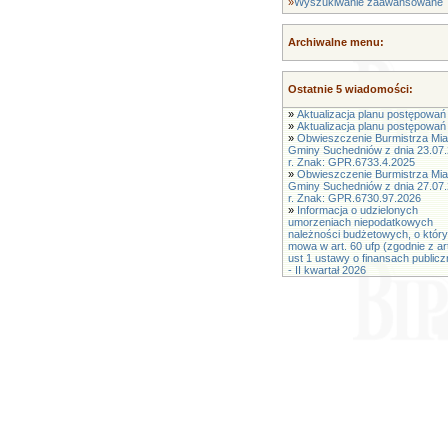
»
Wyszukiwanie zaawansowane
Archiwalne menu:
Ostatnie 5 wiadomości:
»
Aktualizacja planu postępowań 
»
Aktualizacja planu postępowań 
»
Obwieszczenie Burmistrza Mias
Gminy Suchedniów z dnia 23.07
r. Znak: GPR.6733.4.2025
»
Obwieszczenie Burmistrza Mias
Gminy Suchedniów z dnia 27.07
r. Znak: GPR.6730.97.2026
»
Informacja o udzielonych
umorzeniach niepodatkowych
należności budżetowych, o któr
mowa w art. 60 ufp (zgodnie z ar
ust 1 ustawy o finansach public
- II kwartał 2026