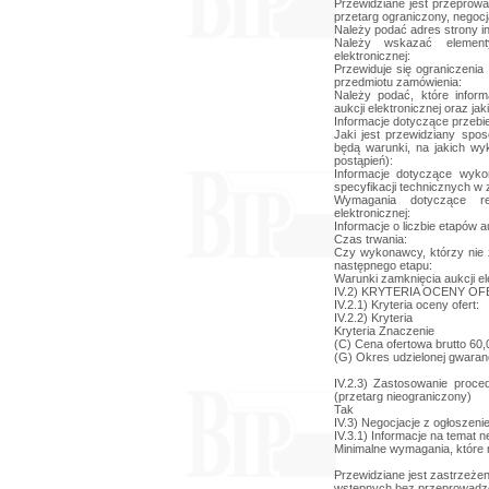
Przewidziane jest przeprowad
przetarg ograniczony, negocj
Należy podać adres strony in
Należy wskazać element
elektronicznej:
Przewiduje się ograniczenia
przedmiotu zamówienia:
Należy podać, które infor
aukcji elektronicznej oraz jak
Informacje dotyczące przebieg
Jaki jest przewidziany spos
będą warunki, na jakich wy
postąpień):
Informacje dotyczące wyko
specyfikacji technicznych w 
Wymagania dotyczące rej
elektronicznej:
Informacje o liczbie etapów au
Czas trwania:
Czy wykonawcy, którzy nie z
następnego etapu:
Warunki zamknięcia aukcji el
IV.2) KRYTERIA OCENY OF
IV.2.1) Kryteria oceny ofert:
IV.2.2) Kryteria
Kryteria Znaczenie
(C) Cena ofertowa brutto 60,
(G) Okres udzielonej gwaranc
IV.2.3) Zastosowanie proce
(przetarg nieograniczony)
Tak
IV.3) Negocjacje z ogłoszeni
IV.3.1) Informacje na temat n
Minimalne wymagania, które 
Przewidziane jest zastrzeżen
wstępnych bez przeprowadze