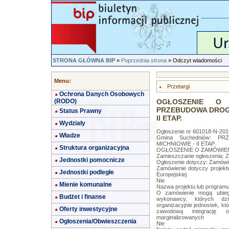
STRONA GŁÓWNA BIP
»
Poprzednia strona
» Odczyt wiadomości
Menu:
Przetargi
Ochrona Danych Osobowych
(RODO)
OGŁOSZENIE O 
PRZEBUDOWA DROGI
Status Prawny
II ETAP.
Wydziały
Ogłoszenie nr 601018-N-2019
Władze
Gmina Suchedniów: 
MICHNIOWIE - II ETAP
Struktura organizacyjna
OGŁOSZENIE O ZAMÓWIENIU
Zamieszczanie ogłoszenia: 
Jednostki pomocnicze
Ogłoszenie dotyczy: Zamówi
Zamówienie dotyczy projekt
Jednostki podległe
Europejskiej
Nie
Mienie komunalne
Nazwa projektu lub program
O zamówienie mogą ubiega
Budżet i finanse
wykonawcy, których dzia
organizacyjnie jednostek, kt
Oferty inwestycyjne
zawodową integrację 
marginalizowanych
Ogłoszenia/Obwieszczenia
Nie