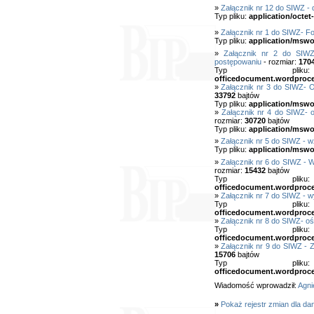
»
Załącznik nr 12 do SIWZ -
Typ pliku:
application/octet
»
Załącznik nr 1 do SIWZ- Fo
Typ pliku:
application/mswo
»
Załącznik nr 2 do SIWZ
postępowaniu
- rozmiar:
170
Typ pl
officedocument.wordproc
»
Załącznik nr 3 do SIWZ- 
33792
bajtów
Typ pliku:
application/mswo
»
Załącznik nr 4 do SIWZ- o
rozmiar:
30720
bajtów
Typ pliku:
application/mswo
»
Załącznik nr 5 do SIWZ - 
Typ pliku:
application/mswo
»
Załącznik nr 6 do SIWZ - 
rozmiar:
15432
bajtów
Typ pl
officedocument.wordproc
»
Załącznik nr 7 do SIWZ - 
Typ pl
officedocument.wordproc
»
Załącznik nr 8 do SIWZ- o
Typ pl
officedocument.wordproc
»
Załącznik nr 9 do SIWZ - 
15706
bajtów
Typ pl
officedocument.wordproc
Wiadomość wprowadził:
Agni
»
Pokaż rejestr zmian dla da