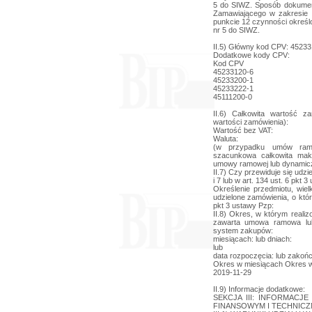
5 do SIWZ. Sposób dokument
Zamawiającego w zakresie 
punkcie 12 czynności okreś
nr 5 do SIWZ.
II.5) Główny kod CPV: 4523
Dodatkowe kody CPV:
Kod CPV
45233120-6
45233200-1
45233222-1
45111200-0
II.6) Całkowita wartość z
wartości zamówienia):
Wartość bez VAT:
Waluta:
(w przypadku umów ram
szacunkowa całkowita mak
umowy ramowej lub dynamic
II.7) Czy przewiduje się udzi
i 7 lub w art. 134 ust. 6 pkt 
Określenie przedmiotu, wie
udzielone zamówienia, o któr
pkt 3 ustawy Pzp:
II.8) Okres, w którym reali
zawarta umowa ramowa lub
system zakupów:
miesiącach: lub dniach:
lub
data rozpoczęcia: lub zakoń
Okres w miesiącach Okres w
2019-11-29
II.9) Informacje dodatkowe:
SEKCJA III: INFORMAC
FINANSOWYM I TECHNIC