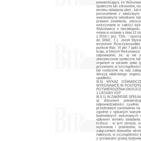
potwierdzający, że Wykonawc
społeczne lub zdrowotne, wy
terminu składania ofert , lu
porozumienie z właściwym
ewentualnymi odsetkami lu
prawem zwolnienie, odrocze
wstrzymanie w całości wyk
Wykonawcy o niezaleganiu z
mowa w ustawie z dnia 12 sty
z 2016 r. poz. 716). – spor
do SIWZ. 7.1. Jeżeli Wyko
terytorium Rzeczypospolit
punkcie Rdz. VI pkt 7 ppkt 
kraju, w którym Wykonawca m
odpowiednio, że: a) nie 
ubezpieczenie społeczne lub
organem w sprawie spłat t
grzywnami, w szczególności 
lub rozłożenie na raty zale
decyzji właściwego organu,
upadłości.
III.5) WYKAZ OŚWIAD
WYKONAWCĘ W POSTĘPOW
POTWIERDZENIA OKOLICZN
1 USTAWY PZP
III.5.1) W ZAKRESIE SP
a) dokument potwierdz
odpowiedzialności cywilne
przedmiotem zamówienia na 
zgodnie z opisanym warunki
budowlanych wykonanych ni
upływem terminu składania o
krótszy - w tym okresie, wr
wykonania i podmiotów, n
załączeniem dowodów okreś
należycie, w szczególności 
z przepisami prawa budowl