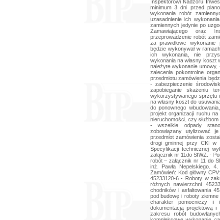
Inspektorowi Nadzoru Inwes
minimum 3 dni przed plan
wykonania robót zamienny
uzasadnienie ich wykonani
zamiennych jedynie po uzgo
Zamawiającego oraz In
przeprowadzenie robót zam
za prawidłowe wykonanie
będzie wykonywał w ramach
ich wykonania, nie przy
wykonania na własny koszt w
należyte wykonanie umowy, - 
zalecenia pokontrolne org
przedmiotu zamówienia będz
- zabezpieczenie środowi
zapobieganie skażeniu te
wykorzystywanego sprzętu i
na własny koszt do usuwania
do ponownego wbudowania,
projekt organizacji ruchu n
nieruchomości, czy służbom t
- wszelkie odpady stan
zobowiązany utylizować j
przedmiot zamówienia został
drogi gminnej przy CKI w 
Specyfikacji technicznej 
załącznik nr 11do SIWZ. - P
robót – załącznik nr 11 do 
inż. Pawła Nepelskiego. 
Zamówień: Kod główny CPV:
45233120-6 - Roboty w zak
różnych nawierzchni 4523
chodników i asfaltowania 4
pod budowę i roboty ziemne 
charakter pomocniczy i 
dokumentacją projektową i
zakresu robót budowlanych
kompleksowe wykonanie całeg