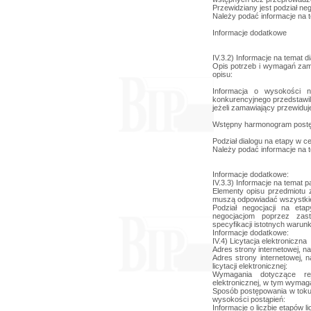
Przewidziany jest podział neg
Należy podać informacje na t
Informacje dodatkowe
IV.3.2) Informacje na temat 
Opis potrzeb i wymagań zama
opisu:
Informacja o wysokości 
konkurencyjnego przedstawili
jeżeli zamawiający przewiduj
Wstępny harmonogram postę
Podział dialogu na etapy w ce
Należy podać informacje na t
Informacje dodatkowe:
IV.3.3) Informacje na temat 
Elementy opisu przedmiotu 
muszą odpowiadać wszystkie
Podział negocjacji na eta
negocjacjom poprzez zas
specyfikacji istotnych waru
Informacje dodatkowe:
IV.4) Licytacja elektroniczna
Adres strony internetowej, na
Adres strony internetowej, 
licytacji elektronicznej:
Wymagania dotyczące reje
elektronicznej, w tym wymag
Sposób postępowania w toku l
wysokości postąpień:
Informacje o liczbie etapów lic