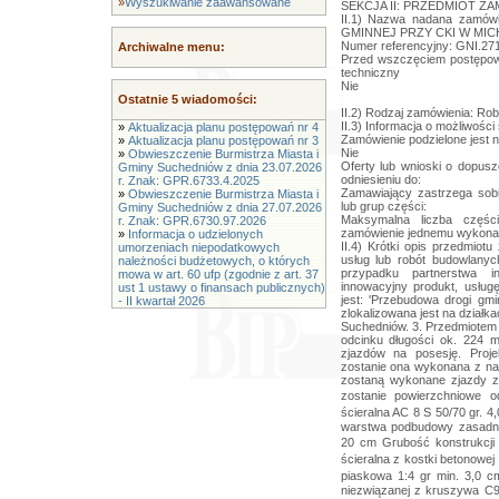
»
Wyszukiwanie zaawansowane
SEKCJA II: PRZEDMIOT Z
II.1) Nazwa nadana zamó
GMINNEJ PRZY CKI W MICH
Numer referencyjny: GNI.27
Archiwalne menu:
Przed wszczęciem postępowa
techniczny
Nie
Ostatnie 5 wiadomości:
II.2) Rodzaj zamówienia: Ro
II.3) Informacja o możliwości
»
Aktualizacja planu postępowań nr 4
Zamówienie podzielone jest n
»
Aktualizacja planu postępowań nr 3
Nie
»
Obwieszczenie Burmistrza Miasta i
Oferty lub wnioski o dopus
Gminy Suchedniów z dnia 23.07.2026
odniesieniu do:
r. Znak: GPR.6733.4.2025
Zamawiający zastrzega sobi
»
Obwieszczenie Burmistrza Miasta i
lub grup części:
Gminy Suchedniów z dnia 27.07.2026
Maksymalna liczba częśc
r. Znak: GPR.6730.97.2026
zamówienie jednemu wykona
»
Informacja o udzielonych
II.4) Krótki opis przedmiotu
umorzeniach niepodatkowych
usług lub robót budowlany
należności budżetowych, o których
przypadku partnerstwa i
mowa w art. 60 ufp (zgodnie z art. 37
innowacyjny produkt, usług
ust 1 ustawy o finansach publicznych)
jest: 'Przebudowa drogi gmi
- II kwartał 2026
zlokalizowana jest na działka
Suchedniów. 3. Przedmiotem 
odcinku długości ok. 224
zjazdów na posesję. Proj
zostanie ona wykonana z naw
zostaną wykonane zjazdy z
zostanie powierzchniowe o
ścieralna AC 8 S 50/70 gr. 
warstwa podbudowy zasadni
20 cm Grubość konstrukcji
ścieralna z kostki betonowe
piaskowa 1:4 gr min. 3,0 
niezwiązanej z kruszywa C9