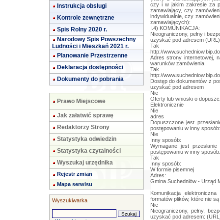
czy i w jakim zakresie za 
Instrukcja obsługi
zamawiający, czy zamówien
indywidualnie, czy zamówieni
Kontrole zewnętrzne
zamawiających):
I.4) KOMUNIKACJA:
Spis Rolny 2020 r.
Nieograniczony, pełny i bez
Narodowy Spis Powszechny
uzyskać pod adresem (URL)
Ludności i Mieszkań 2021 r.
Tak
http://www.suchedniow.bip.doc
Planowanie Przestrzenne
Adres strony internetowej, 
warunków zamówienia
Deklaracja dostępności
Tak
http://www.suchedniow.bip.doc
Dokumenty do pobrania
Dostęp do dokumentów z post
uzyskać pod adresem
Nie
Oferty lub wnioski o dopuszc
Prawo Miejscowe
Elektronicznie
Nie
Jak załatwić sprawę
adres
Dopuszczone jest przesłan
Redaktorzy Strony
postępowaniu w inny sposób
Nie
Statystyka odwiedzin
Inny sposób:
Wymagane jest przesłanie
Statystyka czytalności
postępowaniu w inny sposób
Tak
Wyszukaj urzędnika
Inny sposób:
W formie pisemnej
Rejestr zmian
Adres:
Gmina Suchedniów - Urząd Mi
Mapa serwisu
Komunikacja elektroniczn
formatów plików, które nie są
Wyszukiwarka
Nie
Nieograniczony, pełny, bez
uzyskać pod adresem: (URL