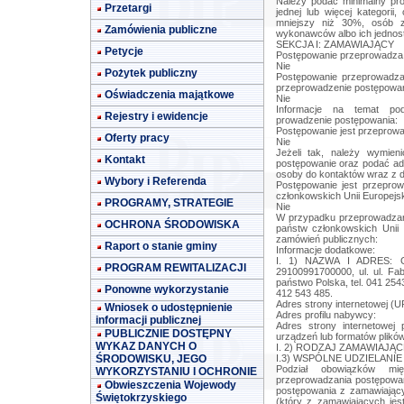
Należy podać minimalny pr
Przetargi
jednej lub więcej kategori
mniejszy niż 30%, osób z
Zamówienia publiczne
wykonawców albo ich jednost
SEKCJA I: ZAMAWIAJĄCY
Petycje
Postępowanie przeprowadza 
Nie
Pożytek publiczny
Postępowanie przeprowadza 
przeprowadzenie postępowa
Oświadczenia majątkowe
Nie
Informacje na temat podm
Rejestry i ewidencje
prowadzenie postępowania:
Postępowanie jest przeprow
Oferty pracy
Nie
Jeżeli tak, należy wymien
Kontakt
postępowanie oraz podać adr
osoby do kontaktów wraz z 
Wybory i Referenda
Postępowanie jest przepro
członkowskich Unii Europejsk
PROGRAMY, STRATEGIE
Nie
W przypadku przeprowadzan
OCHRONA ŚRODOWISKA
państw członkowskich Unii
zamówień publicznych:
Raport o stanie gminy
Informacje dodatkowe:
I. 1) NAZWA I ADRES: Gm
PROGRAM REWITALIZACJI
29100991700000, ul. ul. Fab
państwo Polska, tel. 041 25
Ponowne wykorzystanie
412 543 485.
Adres strony internetowej (U
Wniosek o udostępnienie
Adres profilu nabywcy:
informacji publicznej
Adres strony internetowe
PUBLICZNIE DOSTĘPNY
urządzeń lub formatów plików
WYKAZ DANYCH O
I. 2) RODZAJ ZAMAWIAJĄCE
ŚRODOWISKU, JEGO
I.3) WSPÓLNE UDZIELANIE Z
Podział obowiązków mi
WYKORZYSTANIU I OCHRONIE
przeprowadzania postępowa
Obwieszczenia Wojewody
postępowania z zamawiający
Świętokrzyskiego
(który z zamawiających jes