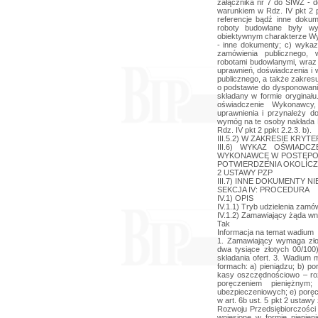
załącznika nr 7 do SIWZ - 
warunkiem w Rdz. IV pkt 2 
referencje bądź inne doku
roboty budowlane były wy
obiektywnym charakterze Wy
- inne dokumenty; c) wyka
zamówienia publicznego, 
robotami budowlanymi, wraz 
uprawnień, doświadczenia i
publicznego, a także zakres
o podstawie do dysponowani
składany w formie oryginał
oświadczenie Wykonawcy
uprawnienia i przynależy d
wymóg na te osoby nakłada
Rdz. IV pkt 2 ppkt 2.2.3. b).
III.5.2) W ZAKRESIE KRYT
III.6) WYKAZ OŚWIAD
WYKONAWCĘ W POSTĘPOW
POTWIERDZENIA OKOLICZN
2 USTAWY PZP
III.7) INNE DOKUMENTY NIE 
SEKCJA IV: PROCEDURA
IV.1) OPIS
IV.1.1) Tryb udzielenia zamó
IV.1.2) Zamawiający żąda wn
Tak
Informacja na temat wadium
1. Zamawiający wymaga zło
dwa tysiące złotych 00/10
składania ofert. 3. Wadium 
formach: a) pieniądzu; b) p
kasy oszczędnościowo – roz
poręczeniem pieniężnym
ubezpieczeniowych; e) poręc
w art. 6b ust. 5 pkt 2 ustawy 
Rozwoju Przedsiębiorczości (
wniesione w formie niepien