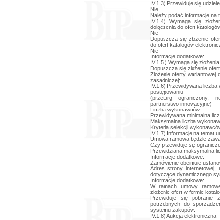
IV.1.3) Przewiduje się udzie
Nie
Należy podać informacje na t
IV.1.4) Wymaga się złożen
dołączenia do ofert katalogó
Nie
Dopuszcza się złożenie ofer
do ofert katalogów elektroni
Nie
Informacje dodatkowe:
IV.1.5.) Wymaga się złożenia 
Dopuszcza się złożenie ofert
Złożenie oferty wariantowej
zasadniczej:
IV.1.6) Przewidywana liczba
postępowaniu
(przetarg ograniczony, n
partnerstwo innowacyjne)
Liczba wykonawców
Przewidywana minimalna li
Maksymalna liczba wykona
Kryteria selekcji wykonawcó
IV.1.7) Informacje na tema
Umowa ramowa będzie zawar
Czy przewiduje się ogranicz
Przewidziana maksymalna li
Informacje dodatkowe:
Zamówienie obejmuje ustano
Adres strony internetowej,
dotyczące dynamicznego sy
Informacje dodatkowe:
W ramach umowy ramowej
złożenie ofert w formie katal
Przewiduje się pobranie z
potrzebnych do sporządze
systemu zakupów:
IV.1.8) Aukcja elektroniczna