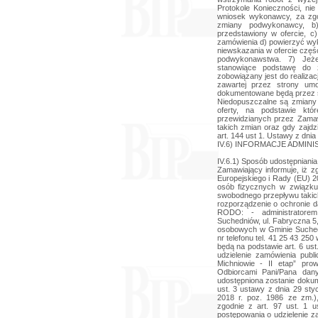
Protokole Konieczności, nie
wniosek wykonawcy, za zg
zmiany podwykonawcy, b
przedstawiony w ofercie, c
zamówienia d) powierzyć w
niewskazania w ofercie czę
podwykonawstwa. 7) Jeżel
stanowiące podstawę do
zobowiązany jest do realiza
zawartej przez strony u
dokumentowane będą przez 
Niedopuszczalne są zmiany
oferty, na podstawie kt
przewidzianych przez Zamaw
takich zmian oraz gdy zajdz
art. 144 ust 1. Ustawy z dni
IV.6) INFORMACJE ADMIN
IV.6.1) Sposób udostępniania 
Zamawiający informuje, iż zg
Europejskiego i Rady (EU) 2
osób fizycznych w związk
swobodnego przepływu takic
rozporządzenie o ochronie da
RODO: - administrator
Suchedniów, ul. Fabryczna 5
osobowych w Gminie Suched
nr telefonu tel. 41 25 43 2
będą na podstawie art. 6 us
udzielenie zamówienia pub
Michniowie - II etap” pro
Odbiorcami Pani/Pana dan
udostępniona zostanie dokum
ust. 3 ustawy z dnia 29 sty
2018 r. poz. 1986 ze zm.
zgodnie z art. 97 ust. 1 
postępowania o udzielenie z