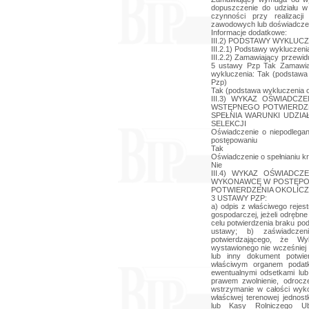
dopuszczenie do udziału w
czynności przy realizacj
zawodowych lub doświadczen
Informacje dodatkowe:
III.2) PODSTAWY WYKLUCZ
III.2.1) Podstawy wykluczeni
III.2.2) Zamawiający przewi
5 ustawy Pzp Tak Zamawiaj
wykluczenia: Tak (podstawa 
Pzp)
Tak (podstawa wykluczenia ok
III.3) WYKAZ OŚWIADC
WSTĘPNEGO POTWIERDZE
SPEŁNIA WARUNKI UDZIA
SELEKCJI
Oświadczenie o niepodlegan
postępowaniu
Tak
Oświadczenie o spełnianiu kry
Nie
III.4) WYKAZ OŚWIADC
WYKONAWCĘ W POSTĘPOW
POTWIERDZENIA OKOLICZN
3 USTAWY PZP:
a) odpis z właściwego rejestr
gospodarczej, jeżeli odrębne
celu potwierdzenia braku pod
ustawy; b) zaświadczen
potwierdzającego, że W
wystawionego nie wcześniej 
lub inny dokument potwi
właściwym organem podat
ewentualnymi odsetkami lu
prawem zwolnienie, odrocze
wstrzymanie w całości wyko
właściwej terenowej jednos
lub Kasy Rolniczego Ub