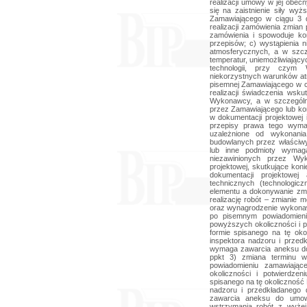
realizacji umowy w jej ob
się na zaistnienie siły wyż
Zamawiającego w ciągu 3 dni
realizacji zamówienia zmian
zamówienia i spowoduje ko
przepisów; c) wystąpienia 
atmosferycznych, a w szcz
temperatur, uniemożliwiając
technologii, przy czym
niekorzystnych warunków atm
pisemnej Zamawiającego w cią
realizacji świadczenia wsku
Wykonawcy, a w szczególn
przez Zamawiającego lub ko
w dokumentacji projektowej 
przepisy prawa tego wyma
uzależnione od wykonani
budowlanych przez właściwy
lub inne podmioty wymaga
niezawinionych przez Wy
projektowej, skutkujące kon
dokumentacji projektowe
technicznych (technologic
elementu a dokonywanie zmia
realizację robót – zmianie m
oraz wynagrodzenie wykona
po pisemnym powiadomieni
powyższych okoliczności i p
formie spisanego na tę oko
inspektora nadzoru i prze
wymaga zawarcia aneksu d
ppkt 3) zmiana terminu w
powiadomieniu zamawiają
okoliczności i potwierdze
spisanego na tę okoliczność
nadzoru i przedkładanego
zawarcia aneksu do umowy
wstrzymania robót z wyże