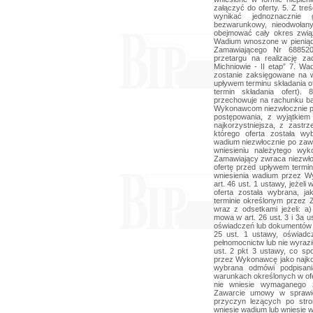
załączyć do oferty. 5. Z tre
wynikać jednoznacznie 
bezwarunkowy, nieodwołan
obejmować cały okres związ
Wadium wnoszone w pieniąd
Zamawiającego Nr 68852
przetargu na realizację z
Michniowie - II etap” 7. Wa
zostanie zaksięgowane na
upływem terminu składania of
termin składania ofert)
przechowuje na rachunku b
Wykonawcom niezwłocznie po 
postępowania, z wyjątkiem
najkorzystniejsza, z zast
którego oferta została wy
wadium niezwłocznie po zaw
wniesieniu należytego wyk
Zamawiający zwraca niezwło
ofertę przed upływem termi
wniesienia wadium przez 
art. 46 ust. 1 ustawy, jeżel
oferta została wybrana, j
terminie określonym przez
wraz z odsetkami jeżeli: 
mowa w art. 26 ust. 3 i 3a u
oświadczeń lub dokumentów p
25 ust. 1 ustawy, oświadc
pełnomocnictw lub nie wyrazi
ust. 2 pkt 3 ustawy, co sp
przez Wykonawcę jako najkor
wybrana odmówi podpisan
warunkach określonych w ofe
nie wniesie wymaganego 
Zawarcie umowy w sprawie
przyczyn lezących po str
wniesie wadium lub wniesie 