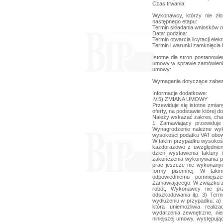
Czas trwania:
Wykonawcy, którzy nie zło
następnego etapu:
Termin składania wniosków o d
Data: godzina:
Termin otwarcia licytacji elekt
Termin i warunki zamknięcia li
Istotne dla stron postanowi
umowy w sprawie zamówienia
umowy:
Wymagania dotyczące zabez
Informacje dodatkowe:
IV.5) ZMIANA UMOWY
Przewiduje się istotne zmia
oferty, na podstawie której
Należy wskazać zakres, cha
1. Zamawiający przewiduj
Wynagrodzenie należne wy
wysokości podatku VAT obowi
W takim przypadku wysokoś
każdorazowo z uwzględnien
dzień wystawienia faktury
zakończenia wykonywania p
prac jeszcze nie wykonan
formy pisemnej. W taki
odpowiedniemu pomniejsz
Zamawiającego. W związku 
robót, Wykonawcy nie prz
odszkodowania itp. 3) Ter
wydłużeniu w przypadku: a) 
która uniemożliwia realiz
wydarzenia zewnętrzne, nie
niniejszej umowy, występuj