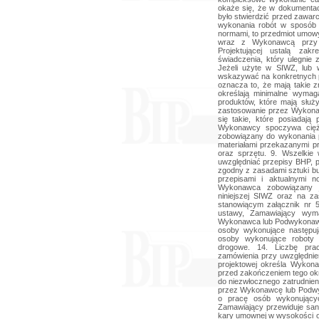
okaże się, że w dokumentacj
było stwierdzić przed zawarc
wykonania robót w sposób 
normami, to przedmiot umowy
wraz z Wykonawcą przy u
Projektującej ustalą za
świadczenia, który ulegnie 
Jeżeli użyte w SIWZ, lub 
wskazywać na konkretnych p
oznacza to, że mają takie 
określają minimalne wymag
produktów, które mają słu
zastosowanie przez Wykona
się takie, które posiadaj
Wykonawcy spoczywa cięż
zobowiązany do wykonania 
materiałami przekazanymi p
oraz sprzętu. 9. Wszelkie
uwzględniać przepisy BHP, 
zgodny z zasadami sztuki bu
przepisami i aktualnymi n
Wykonawca zobowiązany j
niniejszej SIWZ oraz na 
stanowiącym załącznik nr 5
ustawy, Zamawiający wyma
Wykonawca lub Podwykonawc
osoby wykonujące następują
osoby wykonujące roboty 
drogowe. 14. Liczbę pra
zamówienia przy uwzględnie
projektowej określa Wykon
przed zakończeniem tego o
do niezwłocznego zatrudnienia
przez Wykonawcę lub Podw
o pracę osób wykonujący
Zamawiający przewiduje sa
kary umownej w wysokości o