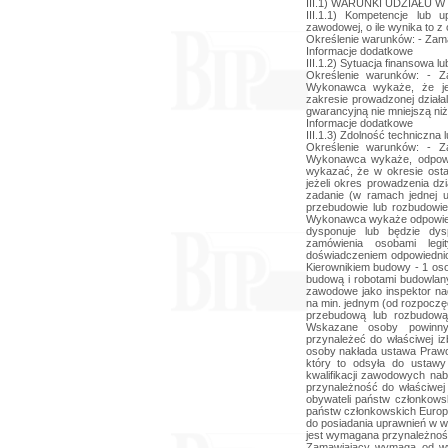
III.1) WARUNKI UDZIAŁU
III.1.1) Kompetencje lub u
zawodowej, o ile wynika to 
Określenie warunków: - Zama
Informacje dodatkowe
III.1.2) Sytuacja finansowa 
Określenie warunków: - Z
Wykonawca wykaże, że jes
zakresie prowadzonej dział
gwarancyjną nie mniejszą ni
Informacje dodatkowe
III.1.3) Zdolność techniczna
Określenie warunków: - Z
Wykonawca wykaże, odpow
wykazać, że w okresie ostat
jeżeli okres prowadzenia dzi
zadanie (w ramach jednej 
przebudowie lub rozbudowie
Wykonawca wykaże odpowied
dysponuje lub będzie dys
zamówienia osobami legi
doświadczeniem odpowiednio d
Kierownikiem budowy - 1 oso
budową i robotami budowlany
zawodowe jako inspektor nad
na min. jednym (od rozpoczę
przebudową lub rozbudową
Wskazane osoby powinny
przynależeć do właściwej i
osoby nakłada ustawa Prawo
który to odsyła do ustaw
kwalifikacji zawodowych nab
przynależność do właściwe
obywateli państw członkowski
państw członkowskich Europ
do posiadania uprawnień w w
jest wymagana przynależnoś
Zamawiający wymaga od wy