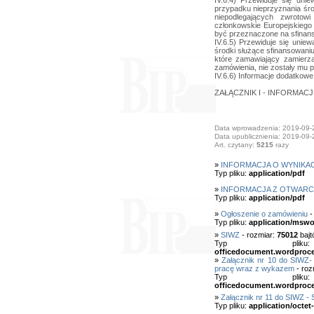
IV.6.4) Przewiduje się uni
przypadku nieprzyznania śro
niepodlegających zwroto
członkowskie Europejskiego
być przeznaczone na sfinans
IV.6.5) Przewiduje się uniew
środki służące sfinansowani
które zamawiający zamierza
zamówienia, nie zostały mu 
IV.6.6) Informacje dodatkowe
ZAŁĄCZNIK I - INFORMA
Data wprowadzenia: 2019-09-
Data upublicznienia: 2019-09-
Art. czytany:
5215
razy
»
INFORMACJA O WYNIKA
Typ pliku:
application/pdf
»
INFORMACJA Z OTWARC
Typ pliku:
application/pdf
»
Ogłoszenie o zamówieniu
-
Typ pliku:
application/mswo
»
SIWZ
- rozmiar:
75012
bajt
Typ pl
officedocument.wordproc
»
Załącznik nr 10 do SIWZ-
pracę wraz z wykazem
- roz
Typ pl
officedocument.wordproc
»
Załącznik nr 11 do SIWZ -
Typ pliku:
application/octet