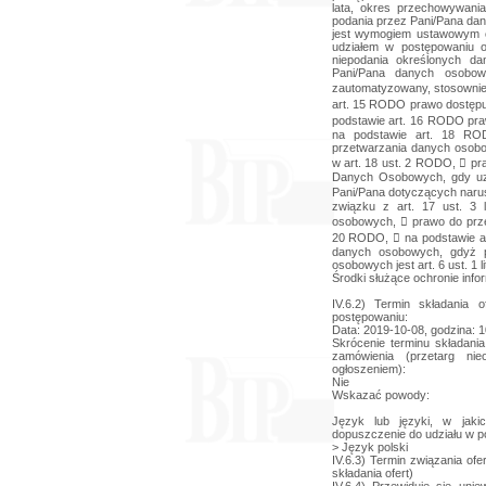
lata, okres przechowywani
podania przez Pani/Pana da
jest wymogiem ustawowym 
udziałem w postępowaniu o
niepodania określonych d
Pani/Pana danych osobo
zautomatyzowany, stosownie 
art. 15 RODO prawo dostęp
podstawie art. 16 RODO pr
na podstawie art. 18 ROD
przetwarzania danych osob
w art. 18 ust. 2 RODO,  pr
Danych Osobowych, gdy uz
Pani/Pana dotyczących narus
związku z art. 17 ust. 3
osobowych,  prawo do prz
20 RODO,  na podstawie a
danych osobowych, gdyż p
osobowych jest art. 6 ust. 1 
Środki służące ochronie info
IV.6.2) Termin składania
postępowaniu:
Data: 2019-10-08, godzina: 1
Skrócenie terminu składania
zamówienia (przetarg nie
ogłoszeniem):
Nie
Wskazać powody:
Język lub języki, w jak
dopuszczenie do udziału w 
> Język polski
IV.6.3) Termin związania ofe
składania ofert)