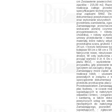
cm Zestawienie powierzchni:
zjazdów - 215,00 m2, Raze
realizacja całego przed
specyfikacjami technicznym
oraz zapisami SIWZ. Do
dokumentacji powykonawczej,
oraz wykonanie wszystkich
przedmiotu zamówienia, zgo
Zamawiającego przeznaczen
wskazane poniżej czynnoś
przygotowawcze, • roboty
chodnika), • roboty wykoń
umowy protokolarnie i nie
materiały, które należy w
prostokątna szara, grubość 
24 szt. • koryto betonowe t
kolejowe 59 cm x 68 cm x 73 
fabrycznie nowe, nieużywa
drodze. W celu wyliczenia
przyjąć wartość 0 zł. 4. D
planu BIOZ, - wydzielenie
przypadku, gdy powstanie t
sprzętem od zarządcy drogi,
Zamawiający może żądać akt
realizacji robót, - usuw
powstałych w związku z w
sporządzenie dokumentacji
protokołu przekazania placu 
Przedstawicielom Zamawiają
plac budowy, - w czasie rea
sąsiadujących w należytym
odpadów i śmieci, - zorganiz
i sanitarną, a także dok
powyższych usług we własn
niezbędnych do należyteg
Zamawiającego, pozwole
sąsiadujących. - zgłasz