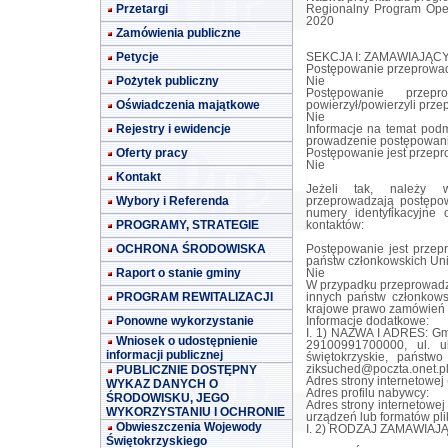
Przetargi
Regionalny Program Ope
2020
Zamówienia publiczne
Petycje
SEKCJA I: ZAMAWIAJĄC
Postępowanie przeprowad
Pożytek publiczny
Nie
Postępowanie przep
Oświadczenia majątkowe
powierzył/powierzyli prz
Nie
Rejestry i ewidencje
Informacje na temat podm
prowadzenie postępowani
Oferty pracy
Postępowanie jest przep
Nie
Kontakt
Jeżeli tak, należy w
Wybory i Referenda
przeprowadzają postępow
numery identyfikacyjne
PROGRAMY, STRATEGIE
kontaktów:
OCHRONA ŚRODOWISKA
Postępowanie jest przep
państw członkowskich Uni
Raport o stanie gminy
Nie
W przypadku przeprowadz
PROGRAM REWITALIZACJI
innych państw członkows
krajowe prawo zamówień 
Ponowne wykorzystanie
Informacje dodatkowe:
I. 1) NAZWA I ADRES: Gm
Wniosek o udostępnienie
29100991700000, ul. u
informacji publicznej
świętokrzyskie, państw
PUBLICZNIE DOSTĘPNY
ziksuched@poczta.onet.p
Adres strony internetowej
WYKAZ DANYCH O
Adres profilu nabywcy:
ŚRODOWISKU, JEGO
Adres strony internetowe
WYKORZYSTANIU I OCHRONIE
urządzeń lub formatów pli
Obwieszczenia Wojewody
I. 2) RODZAJ ZAMAWIAJĄ
Świętokrzyskiego