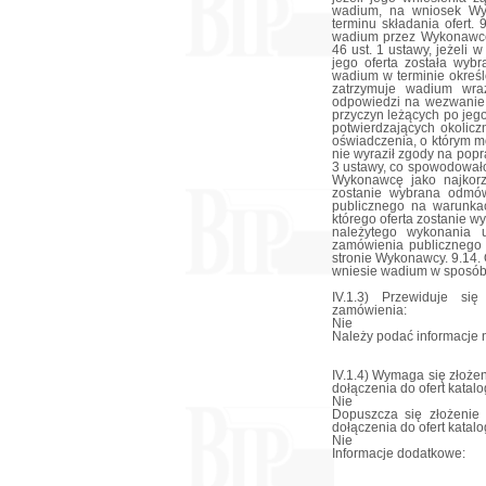
wadium, na wniosek Wyk
terminu składania ofert
wadium przez Wykonawcę
46 ust. 1 ustawy, jeżeli 
jego oferta została wyb
wadium w terminie okreś
zatrzymuje wadium wra
odpowiedzi na wezwanie, 
przyczyn leżących po jeg
potwierdzających okolicz
oświadczenia, o którym m
nie wyraził zgody na popra
3 ustawy, co spowodowało
Wykonawcę jako najkorzy
zostanie wybrana odmó
publicznego na warunkac
którego oferta zostanie 
należytego wykonania 
zamówienia publicznego 
stronie Wykonawcy. 9.14.
wniesie wadium w sposób 
IV.1.3) Przewiduje si
zamówienia:
Nie
Należy podać informacje n
IV.1.4) Wymaga się złożen
dołączenia do ofert katal
Nie
Dopuszcza się złożenie 
dołączenia do ofert katal
Nie
Informacje dodatkowe: