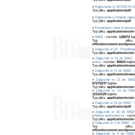
»
Ogłoszenie nr 557291-N-2
Typ pliku:
application/pdf
»
Ogłoszenie o zmianie ogłos
Typ pliku:
application/pdf
»
Przedmiary robót w wersji 
Typ pliku:
application/octet
»
SIWZ
- rozmiar:
128072
baj
Typ pl
officedocument.wordproc
»
Załącznik nr 10 - Przedmia
Typ pliku:
application/octet
»
Załącznik nr 11 do SIWZ 
pracę
- rozmiar:
90624
bajtó
Typ pliku:
application/mswo
»
Załącznik nr 12 do SIWZ - 
Typ pliku:
application/mswo
»
Załącznik nr 13 do SIW
67275237
bajtów
Typ pliku:
application/octet
»
Załącznik nr 14 do SIW
11510129
bajtów
Typ pliku:
application/octet
»
Załącznik nr 15 do SIWZ 
Typ pliku:
application/pdf
»
Załącznik nr 16 do SIWZ
projekty wykonawcze
- rozm
Typ pliku:
application/octet
»
Załącznik nr 1 do SIWZ - fo
Typ pl
officedocument.wordproc
»
Załącznik nr 2 do SIWZ