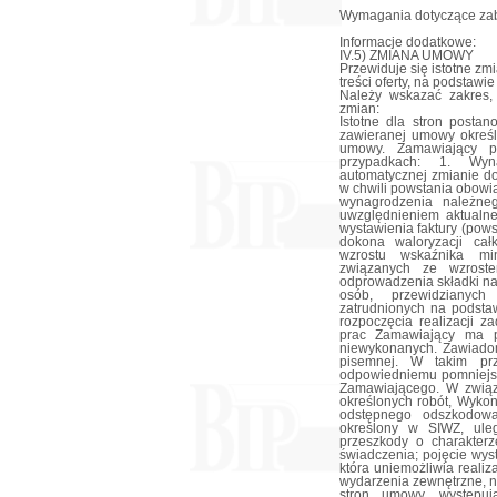
Wymagania dotyczące zab
Informacje dodatkowe:
IV.5) ZMIANA UMOWY
Przewiduje się istotne z
treści oferty, na podstaw
Należy wskazać zakres,
zmian:
Istotne dla stron posta
zawieranej umowy określ
umowy. Zamawiający p
przypadkach: 1. Wyn
automatycznej zmianie d
w chwili powstania obow
wynagrodzenia należne
uwzględnieniem aktualne
wystawienia faktury (pow
dokona waloryzacji cał
wzrostu wskaźnika mi
związanych ze wzrost
odprowadzenia składki n
osób, przewidzianych
zatrudnionych na podst
rozpoczęcia realizacji 
prac Zamawiający ma pr
niewykonanych. Zawiad
pisemnej. W takim pr
odpowiedniemu pomniejsz
Zamawiającego. W zwią
określonych robót, Wykon
odstępnego odszkodowa
określony w SIWZ, ule
przeszkody o charakterze
świadczenia; pojęcie wyst
która uniemożliwia realiz
wydarzenia zewnętrzne, n
stron umowy, występu