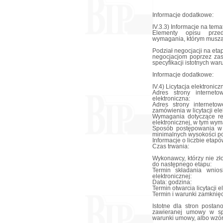
Informacje dodatkowe:
IV.3.3) Informacje na tem
Elementy opisu przed
wymagania, którym muszą 
Podział negocjacji na eta
negocjacjom poprzez zas
specyfikacji istotnych wa
Informacje dodatkowe:
IV.4) Licytacja elektronicz
Adres strony interneto
elektroniczna:
Adres strony internetow
zamówienia w licytacji ele
Wymagania dotyczące reje
elektronicznej, w tym wy
Sposób postępowania w to
minimalnych wysokości po
Informacje o liczbie etapów
Czas trwania:
Wykonawcy, którzy nie zł
do następnego etapu:
Termin składania wnios
elektronicznej:
Data: godzina:
Termin otwarcia licytacji e
Termin i warunki zamknięcia
Istotne dla stron posta
zawieranej umowy w sp
warunki umowy, albo wzó