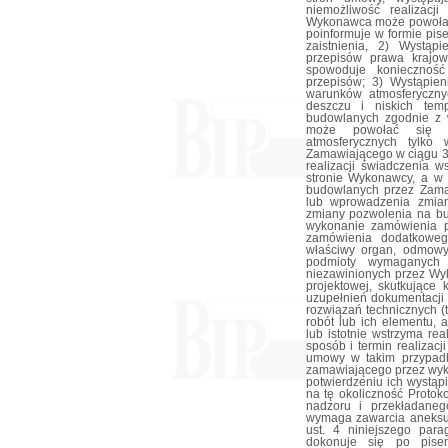
niemożliwość realizac
Wykonawca może powołać s
poinformuje w formie pis
zaistnienia, 2) Wystąp
przepisów prawa krajow
spowoduje konieczność
przepisów; 3) Wystąpien
warunków atmosferyczny
deszczu i niskich temp
budowlanych zgodnie z 
może powołać się na
atmosferycznych tylko
Zamawiającego w ciągu 3 d
realizacji świadczenia w
stronie Wykonawcy, a w 
budowlanych przez Zama
lub wprowadzenia zmian
zmiany pozwolenia na bu
wykonanie zamówienia p
zamówienia dodatkoweg
właściwy organ, odmowy 
podmioty wymaganych u
niezawinionych przez Wy
projektowej, skutkujące
uzupełnień dokumentacji 
rozwiązań technicznych (
robót lub ich elementu,
lub istotnie wstrzyma re
sposób i termin realizac
umowy w takim przypad
zamawiającego przez wyko
potwierdzeniu ich wystą
na tę okoliczność Protok
nadzoru i przekładane
wymaga zawarcia aneksu
ust. 4 niniejszego par
dokonuje się po pise