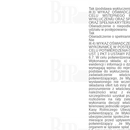
Tak (podstawa wykluczenia
III.3) WYKAZ OŚWIA
CELU WSTĘPNEGO P
WYKLUCZENIU ORAZ SP
ORAZ SPEŁNIA KRYTERI
Oświadczenie o niepodl
udziału w postępowaniu
Tak
Oświadczenie o spełnianiu
Nie
III.4) WYKAZ OŚWIADC
WYKONAWCĘ W POSTĘP
CELU POTWIERDZENIA O
UST. 1 PKT 3 USTAWY PZ
6.7. W celu potwierdzen
Wykonawca składa: a) o
ewidencji i informacji o d
wymagają wpisu do rejes
podstaw do wykluczenia 
zaświadczenie właś
potwierdzającego, że W
wystawionego nie wcześ
składania ofert lub inny
porozumienie z właściw
należności wraz z ew
szczególności uzyskał p
rozłożenie na raty zal
wykonania decyzji właś
terenowej jednostki orga
Kasy Rolniczego Ubezp
potwierdzający, że Wyk
ubezpieczenie społeczne 
miesiące przed upływem 
potwierdzający , że W
organem w sprawie spłat 