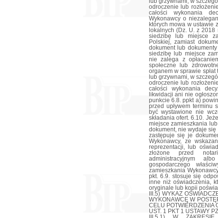
lub grzywnami, w szczegó
odroczenie lub rozłożeni
całości wykonania dec
Wykonawcy o niezalegani
których mowa w ustawie z 
lokalnych (Dz. U. z 2018
siedzibę lub miejsce za
Polskiej, zamiast dokum
dokument lub dokumenty
siedzibę lub miejsce zam
nie zalega z opłacanie
społeczne lub zdrowotn
organem w sprawie spłat 
lub grzywnami, w szczegó
odroczenie lub rozłożeni
całości wykonania decy
likwidacji ani nie ogłosz
punkcie 6.8. ppkt a) powi
przed upływem terminu sk
być wystawione nie wcz
składania ofert. 6.10. Je
miejsce zamieszkania lub
dokument, nie wydaje się
zastępuje się je dokum
Wykonawcy, ze wskazan
reprezentacji, lub oświa
złożone przed nota
administracyjnym a
gospodarczego właści
zamieszkania Wykonawcy 
pkt. 6.9. stosuje się od
inne niż oświadczenia, 
oryginale lub kopii poświ
III.5) WYKAZ OŚWIAD
WYKONAWCĘ W POSTĘP
CELU POTWIERDZENIA O
UST. 1 PKT 1 USTAWY P
III.5.1) W ZAKRES