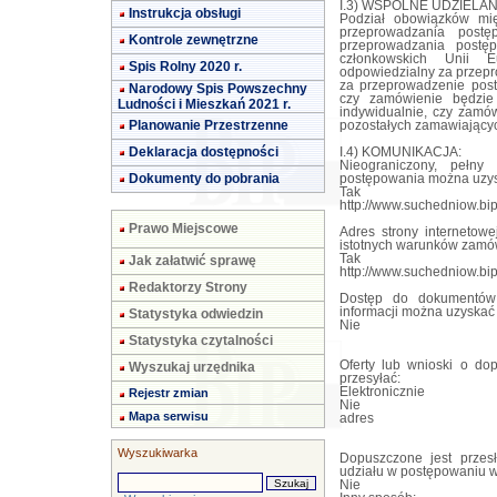
I.3) WSPÓLNE UDZIELANIE
Instrukcja obsługi
Podział obowiązków mi
przeprowadzania post
Kontrole zewnętrzne
przeprowadzania postę
członkowskich Unii E
Spis Rolny 2020 r.
odpowiedzialny za przepr
za przeprowadzenie post
Narodowy Spis Powszechny
czy zamówienie będzie
Ludności i Mieszkań 2021 r.
indywidualnie, czy zamów
Planowanie Przestrzenne
pozostałych zamawiającyc
Deklaracja dostępności
I.4) KOMUNIKACJA:
Nieograniczony, pełn
Dokumenty do pobrania
postępowania można uzy
Tak
http://www.suchedniow.bip
Prawo Miejscowe
Adres strony internetowe
istotnych warunków zamó
Tak
Jak załatwić sprawę
http://www.suchedniow.bip
Redaktorzy Strony
Dostęp do dokumentów 
informacji można uzyska
Statystyka odwiedzin
Nie
Statystyka czytalności
Oferty lub wnioski o do
Wyszukaj urzędnika
przesyłać:
Elektronicznie
Rejestr zmian
Nie
Mapa serwisu
adres
Wyszukiwarka
Dopuszczone jest przes
udziału w postępowaniu w
Nie