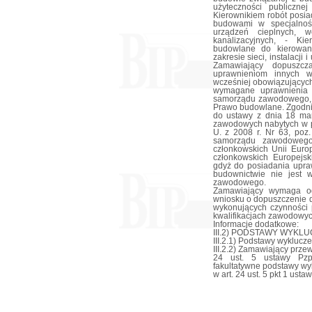
użyteczności publiczn
Kierownikiem robót posi
budowami w specjalności
urządzeń cieplnych, w
kanalizacyjnych, - Ki
budowlane do kierowani
zakresie sieci, instalacji
Zamawiający dopuszcz
uprawnieniom innych 
wcześniej obowiązującyc
wymagane uprawnienia 
samorządu zawodowego, j
Prawo budowlane. Zgodnie
do ustawy z dnia 18 mar
zawodowych nabytych w p
U. z 2008 r. Nr 63, poz
samorządu zawodowego
członkowskich Unii Europ
członkowskich Europejs
gdyż do posiadania upra
budownictwie nie jest 
zawodowego.
Zamawiający wymaga o
wniosku o dopuszczenie d
wykonujących czynności p
kwalifikacjach zawodowyc
Informacje dodatkowe:
III.2) PODSTAWY WYKLU
III.2.1) Podstawy wyklucze
III.2.2) Zamawiający prz
24 ust. 5 ustawy Pzp
fakultatywne podstawy wy
w art. 24 ust. 5 pkt 1 usta