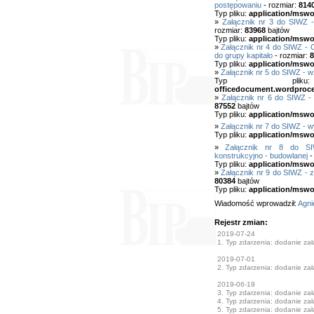
postępowaniu
- rozmiar:
814
Typ pliku:
application/mswo
»
Załącznik nr 3 do SIWZ 
rozmiar:
83968
bajtów
Typ pliku:
application/mswo
»
Załącznik nr 4 do SIWZ - 
do grupy kapitało
- rozmiar:
8
Typ pliku:
application/mswo
»
Załącznik nr 5 do SIWZ - 
Typ pl
officedocument.wordproc
»
Załącznik nr 6 do SIWZ -
87552
bajtów
Typ pliku:
application/mswo
»
Załącznik nr 7 do SIWZ - 
Typ pliku:
application/mswo
»
Załącznik nr 8 do SI
konstrukcyjno - budowlanej
-
Typ pliku:
application/mswo
»
Załącznik nr 9 do SIWZ - 
80384
bajtów
Typ pliku:
application/mswo
Wiadomość wprowadził:
Agni
Rejestr zmian:
2019-07-24
1. Typ zdarzenia: dodanie załą
2019-07-01
2. Typ zdarzenia: dodanie załą
2019-06-19
3. Typ zdarzenia: dodanie załą
4. Typ zdarzenia: dodanie załą
5. Typ zdarzenia: dodanie załą