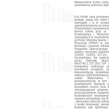
Maksymalna liczba częśc
zamówienie jednemu wyk
II.4) Krótki opis przedmiotu zamówienia (wielkość, zakres, rodzaj i ilość dostaw, usług lub robót budowlanych lub określenie zapotrzebowania i wymagań ) a w przypadku partnerstwa innowacyjnego - określenie zapotrzebowania na innowacyjny produkt, usługę lub roboty budowlane: 1. Przedmiotem zamówienia jest: „Rozbudowa wraz z zagospodarowaniem terenu szkoły przy ul. Szarych Szeregów 6 w Suchedniowie oraz Przebudowa i Termomodernizacja budynku szkoły przy ul. Szarych Szeregów 6 w Suchedniowie”. Przedmiot zamówienia dofinansowany jest: a) Przez Ministra Sportu i Turystyki ze środków Funduszu Rozwoju Kultury Fizycznej (FRKF) w ramach Programu Sportowa Polska – Program Rozwoju Lokalnej Infrastruktury Sportowej, b) w ramach Regionalnego Programu Operacyjnego Województwa Świętokrzyskiego 2014 - 2020. Zakres rzeczowy zadania mieści się w granicach działek nr ewid. geod. 3185/5, 3185/2, 3271/2, 3240/1 w obrębie 001 jednostka ewidencyjna Suchedniów. Na realizację przedmiotowego zadania zostało wydane przez Starostę Skarżyskiego, pozwolenie na budowę znak: AB.6740.1.237.2017.EP z dnia 25.09.2017 r. W zakres robót wchodzi kompletna realizacja całego przedsięwzięcia (wraz z dostawami i montażem urządzeń, przeprowadzeniem prób instalacji) zgodnie z dokumentacją projektową, specyfikacjami technicznymi wykonania i odbioru robót budowlanych (STWiORB) oraz zapisami niniejszej SIWZ. Do zadań Wykonawcy należy również wykonanie dokumentacji powykonawczej, w tym między innymi instrukcji bhp, instrukcji ppoż, prowadzenie bieżącej obsługi geodezyjnej zadania oraz wykonanie wszystkich innych prac koniecznych do użytkowania szkoły, zgodnie z obowiązującym prawem, a także określonym przez Zamawiającego przeznaczeniem budynku. Zakres obejmuje wykonanie wszelkich robót budowlanych niezbędnych do zrealizowania w/w zadania. W ramach zadania przewiduje się III etapy prac: Etap I: Zakres rzeczowy obejmujący: - demontaż obecnie istniejących boisk (nawierzchnie asfaltowe, betonowe, z kostki brukowej(, demontaż istniejącego wyposażenia boisk, - budowę budynku sali sportowej z łącznikiem, sala gimnastyczna średnia w wymiarach 36,00 x 19,00 m = 684,00 m2, o wysokości w najniższym punkcie H= 7,00 m, wraz z wyposażeniem i zapleczem, - łącznik ze szkołą istniejącą zawierający wejście, komunikację i szatnie uczniów, - wyburzenie istniejącego nieużytkowanego budynku murowanego parterowego (dz. nr ewid. geod. 3185/5), - wykonanie projektowanego wyposażenia instalacyjnego tj. odwodnienia boiska i terenów przyległych, włączenie do istniejącej sieci kanalizacji deszczowej w ul. Szarych Szeregów, instalację gazową zewnętrzną od miejsca przyłącza do kotłowni projektowanej, - przyłącze wody do projektowanego wodomierza z istniejącej sieci na terenie działki oraz wymianę fragmentu istniejącej sieci wodociągowej na terenie działki, - hydrant zewnętrzny HP 80 oraz wymianę hydrantu HP 80, - rozbudowę i remont instalacji zewnętrznej kanalizacji sanitarnej, - instalacje elektryczne zewnętrzne od nowego przyłącza elektrycznego z instalacją oświetlenia terenu i odgromową, a także wymianę lamp oświetleniowych w budynku starej sali gimnastycznej. Etap II Zakres rzeczowy obejmujący: - montaż paneli PV (fotowoltaika) w celu produkcji energii elektrycznej, instalacja o wielkości 39 kW. Uwaga: Wykonawca po zrealizowaniu etapu I i II zadania zobowiązany będzie przygotować wszelkie wymagane prawem dokumenty, aby można było uzyskać pozwolenie na częściowe użytkowanie budynku. Termin wyznaczony na zakończenie Etap