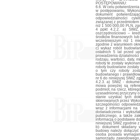
POSTĘPOWANIU:
6.6. W celu potwierdzeni
w postępowaniu, Wykon
dokument potwierdzaj
odpowiedzialności cyw
związanej z przedmiotem
niż 1 500 000,00 PLN, zg
4 ppkt 4.2.2. a) SIWZ,
oszczędnościowo – kred
środków finansowych lub
wcześniejszym niż 1 mie
zgodnie z warunkiem okre
c) wykaz robót budowla
ostatnich 5 lat przed up
prowadzenia działalności 
rodzaju, wartości, daty, 
roboty te zostały wykona
roboty budowlane zostały
o tym czy roboty zost
budowlanego i prawidłow
nr 6 do niniejszej SIWZ 
4.2.3. a) SIWZ - dokume
mowa powyżej są refere
podmiot, na rzecz, które
uzasadnionej przyczyny o
stanie uzyskać tych d
skierowanych przez Wyko
szczególności odpowiedz
wraz z informacjami na 
doświadczenia i wykszt
publicznego, a także za
informacją o podstawie d
niniejszej SIWZ zgodnie z
b)- dokument składany 
budowy należy dołączyć
osoba posiada wymagane
samorządu zawodowego, 