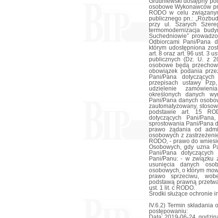
Grudniewski dostępny pod
osobowe Wykonawców przet
RODO w celu związanym
publicznego pn.: „Rozbu
przy ul. Szarych Szer
termomodernizacja bud
Suchedniowie” prowadzon
Odbiorcami Pani/Pana 
którym udostępniona zos
art. 8 oraz art. 96 ust. 3
publicznych (Dz. U. z 2
osobowe będą przechowyw
obowiązek podania prze
Pani/Pana dotyczącyc
przepisach ustawy Pzp
udzielenie zamówieni
określonych danych wy
Pani/Pana danych osobo
zautomatyzowany, stosown
podstawie art. 15 R
dotyczących Pani/Pan
sprostowania Pani/Pana 
prawo żądania od admin
osobowych z zastrzeżenie
RODO, - prawo do wniesi
Osobowych, gdy uzna Pa
Pani/Pana dotyczących 
Pani/Panu: - w związku z
usunięcia danych oso
osobowych, o którym mow
prawo sprzeciwu, wob
podstawą prawną przetwa
ust. 1 lit. c RODO.
Środki służące ochronie i
IV.6.2) Termin składania
postępowaniu:
Data: 2019-06-24, godzina