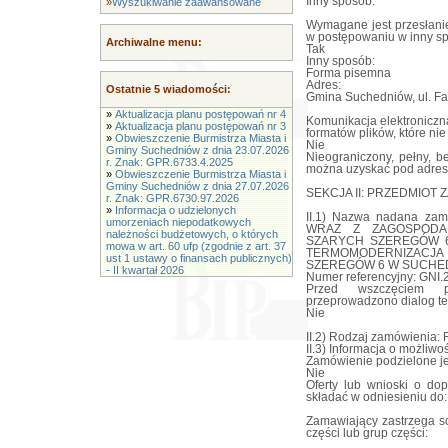
Inny sposób:
»
Wyszukiwanie zaawansowane
Wymagane jest przesłanie
w postępowaniu w inny s
Archiwalne menu:
Tak
Inny sposób:
Forma pisemna
Adres:
Ostatnie 5 wiadomości:
Gmina Suchedniów, ul. Fa
»
Aktualizacja planu postępowań nr 4
Komunikacja elektroniczn
»
Aktualizacja planu postępowań nr 3
formatów plików, które ni
»
Obwieszczenie Burmistrza Miasta i
Nie
Gminy Suchedniów z dnia 23.07.2026
Nieograniczony, pełny, b
r. Znak: GPR.6733.4.2025
można uzyskać pod adres
»
Obwieszczenie Burmistrza Miasta i
Gminy Suchedniów z dnia 27.07.2026
SEKCJA II: PRZEDMIOT 
r. Znak: GPR.6730.97.2026
»
Informacja o udzielonych
II.1) Nazwa nadana za
umorzeniach niepodatkowych
WRAZ Z ZAGOSPODA
należności budżetowych, o których
SZARYCH SZEREGÓW 
mowa w art. 60 ufp (zgodnie z art. 37
TERMOMODERNIZACJA
ust 1 ustawy o finansach publicznych)
SZEREGÓW 6 W SUCHED
- II kwartał 2026
Numer referencyjny: GNI.
Przed wszczęciem p
przeprowadzono dialog te
Nie
II.2) Rodzaj zamówienia:
II.3) Informacja o możliwo
Zamówienie podzielone jes
Nie
Oferty lub wnioski o d
składać w odniesieniu do:
Zamawiający zastrzega so
części lub grup części: