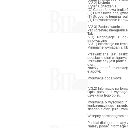
IV.2.2) Kryteria
Kryteria Znaczenie
(C) Cena ofertowa brutto 
(G) Okres udzielonej gwar
(T) Skrócenie terminu real
(D) Doświadczenie kiero
IV.2.3) Zastosowanie pro
Pzp (przetarg nieogranicz
Tak
IV.3) Negocjacje z ogł
innowacyjne
IV.3.1) Informacje na tema
Minimalne wymagania, któr
Przewidziane jest zast
podstawie ofert wstępnyc
Przewidziany jest podział
ofert:
Należy podać informacj
etapów):
Informacje dodatkowe
IV.3.2) Informacje na tem
Opis potrzeb i wymaga
uzyskania tego opisu:
Informacja o wysokości 
konkurencyjnego przeds
składania ofert, jeżeli z
Wstępny harmonogram po
Podział dialogu na etapy 
Należy podać informacje 