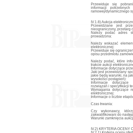
Przewiduje się pobran
informacji potrzebny
ramowej/dynamicznego s
IV.1.8) Aukcja elektronicz
Przewidziane jest prze
nieograniczony, przetarg 
Należy podać adres str
prowadzona:
Należy wskazać element
elektronicznej:
Przewiduje się ograniczen
opisu przedmiotu zamówie
Należy podać, które in
trakcie aukcji elektroniczn
Informacje dotyczące przeb
Jaki jest przewidziany sp
jakie będą warunki, na j
wysokości postąpień):
Informacje dotyczące 
rozwiązań i specyfikacji 
Wymagania dotyczące rej
elektronicznej:
Informacje o liczbie etapów
Czas trwania:
Czy wykonawcy, którz
zakwalifikowani do nastę
Warunki zamknięcia aukcji
IV.2) KRYTERIA OCENY 
IV.2.1) Kryteria oceny ofert