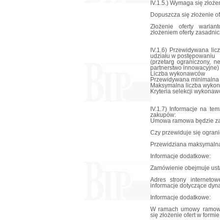
IV.1.5.) Wymaga się złożen
Dopuszcza się złożenie of
Złożenie oferty waria
złożeniem oferty zasadnic
IV.1.6) Przewidywana li
udziału w postępowaniu
(przetarg ograniczony, n
partnerstwo innowacyjne)
Liczba wykonawców
Przewidywana minimalna
Maksymalna liczba wyko
Kryteria selekcji wykonaw
IV.1.7) Informacje na t
zakupów:
Umowa ramowa będzie za
Czy przewiduje się ogran
Przewidziana maksymalna
Informacje dodatkowe:
Zamówienie obejmuje ust
Adres strony interneto
informacje dotyczące dy
Informacje dodatkowe:
W ramach umowy ramowe
się złożenie ofert w formi