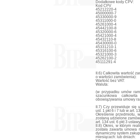
Dodatkowe kody CPV:
Kod CPV
45212220-4
45000000-7
45330000-9
45311000-0
45261000-4
45442100-8
45320000-6
45421000-4
45432110-8
45430000-0
45331210-1
45316100-6
45321000-3
45262100-2
45111291-4
II.6) Całkowita wartość z
o wartości zamówienia):
Wartość bez VAT:
Waluta:
(w przypadku umów ram
szacunkowa całkowit
obowiązywania umowy ra
II.7) Czy przewiduje się
ust. 1 pkt 6 i 7 lub w art. 
Określenie przedmiotu, 
zostaną udzielone zamówie
art. 134 ust. 6 pkt 3 ustaw
II.8) Okres, w którym re
została zawarta umowa r
dynamiczny system zakup
miesiącach: lub dniach: