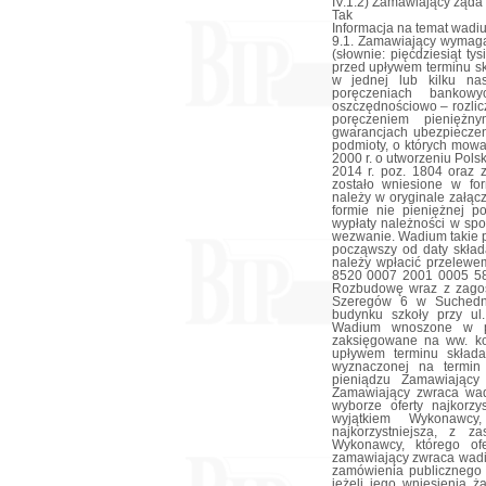
IV.1.2) Zamawiający żąda
Tak
Informacja na temat wadi
9.1. Zamawiający wymag
(słownie: pięćdziesiąt ty
przed upływem terminu s
w jednej lub kilku nast
poręczeniach bankowy
oszczędnościowo – rozlic
poręczeniem pieniężny
gwarancjach ubezpieczen
podmioty, o których mowa 
2000 r. o utworzeniu Pols
2014 r. poz. 1804 oraz z
zostało wniesione w fo
należy w oryginale załącz
formie nie pieniężnej 
wypłaty należności w sp
wezwanie. Wadium takie p
począwszy od daty skład
należy wpłacić przelew
8520 0007 2001 0005 58
Rozbudowę wraz z zagos
Szeregów 6 w Suchedni
budynku szkoły przy ul
Wadium wnoszone w pie
zaksięgowane na ww. k
upływem terminu składa
wyznaczonej na termin
pieniądzu Zamawiający
Zamawiający zwraca wa
wyborze oferty najkorzy
wyjątkiem Wykonawcy
najkorzystniejsza, z z
Wykonawcy, którego ofe
zamawiający zwraca wadi
zamówienia publicznego 
jeżeli jego wniesienia 