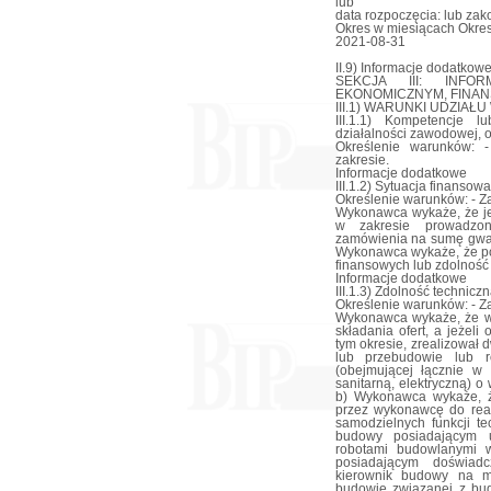
lub
data rozpoczęcia: lub za
Okres w miesiącach Okres
2021-08-31
II.9) Informacje dodatkowe
SEKCJA III: INF
EKONOMICZNYM, FINAN
III.1) WARUNKI UDZIA
III.1.1) Kompetencje 
działalności zawodowej, o
Określenie warunków: 
zakresie.
Informacje dodatkowe
III.1.2) Sytuacja finanso
Określenie warunków: - Z
Wykonawca wykaże, że je
w zakresie prowadzon
zamówienia na sumę gwar
Wykonawca wykaże, że po
finansowych lub zdolność 
Informacje dodatkowe
III.1.3) Zdolność technic
Określenie warunków: - Z
Wykonawca wykaże, że w 
składania ofert, a jeżeli
tym okresie, zrealizował
lub przebudowie lub r
(obejmującej łącznie w
sanitarną, elektryczną) o
b) Wykonawca wykaże, ż
przez wykonawcę do real
samodzielnych funkcji te
budowy posiadającym u
robotami budowlanymi w
posiadającym doświadc
kierownik budowy na mi
budowie związanej z bu