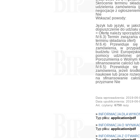
Skrócenie terminu skład
udzielenia zamówienia (p
negocjacje z ogłoszeniem
Nie
Wskazać powody:
Język lub języki, w jak
dopuszczenie do udziału
> Ofertę należy sporządzi
IV.6.3) Termin związania 
terminu składania ofert)
IV.6.4) Przewiduje si
zamówienia, w przypad
budżetu Unii Europejski
pomocy udzielonej pr
Porozumienia o Wolnym H
sfinansowanie całości lub
IV.6.5) Przewiduje si
zamówienia, jeżeli środ
naukowe lub prace rozwo
na sfinansowanie cało
przyznane Nie
Data wprowadzenia: 2019-06-
Data upublicznienia: 2019-06-
Art. czytany:
6750
razy
»
INFORMACJA DLA WYK
Typ pliku:
application/pdf
»
INFORMACJA O WYNIKA
Typ pliku:
application/pdf
»
INFORMACJA Z OTWARC
Typ pliku:
application/pdf