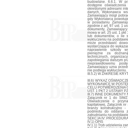
budowlane. 6.6.1. W p
dostępne oświadczenia 
określonymi adresami int
danych, Wykonawca wsk
Zamawiający mógł pobrać
gdy Wykonawca powołuje 
w posiadaniu Zamawiaj
zgodnie z art. 97 ust. 1
dokumenty, Zamawiający 
mowa w art. 25 ust. 1 pkt
lub dokumentów, o ile s
wykluczeniu na podstawie a
może przedstawić dowod
wystarczające do wykazan
naprawienie szkody wy
pieniężne za doznaną
technicznych, organizac
zapobiegania dalszym pr
nieprawidłowemu pos
Zamawiający uzna przed
nie podlega wykluczeniu.
III.5.2) W ZAKRESIE KR
III.6) WYKAZ OŚWIAD
WYKONAWCĘ W POSTĘP
CELU POTWIERDZENIA O
UST. 1 PKT 2 USTAWY P
III.7) INNE DOKUMENTY NI
Załącznik nr 1 do SIWZ 
Oświadczenie o przyna
kapitałowej, Załącznik n
branży konstrukcyjno -
podmiotu do oddania z
zatrudnianiu na podstawi
SEKCJA IV: PROCEDUR
IV.1) OPIS
IV.1.1) Tryb udzielenia z