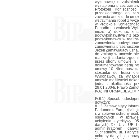
wykonawcę o zaistnieni
wystąpienia przez zamaw
Protokołu Koniecznośc
przedkładanego do zat
zawarcia aneksu do umowy
wstrzymania robót z wyże
w Protokole Konieczności
Ponadto na wniosek Wyk
może: a) dokonać zmia
podwykonawstwa niż prze
podwykonawcy w realizac
zamówienia podwykonaw
zamówienia przeznaczon
Jeżeli Zamawiający uzna,
do zmiany w umowie nie
realizacji zadania zgod
przez strony umowie. 9.
dokumentowane będą prz
umowy. 10. Niedopuszcza
stosunku do treści of
Wykonawcy, za wyjątki
umowie możliwości dokona
jedna z okoliczności pr
29.01.2004r. Prawo Zamó
IV.6) INFORMACJE ADM
IV.6.1) Sposób udostępni
dotyczy):
8.12. Zamawiający informuj
Parlamentu Europejskiego
r. w sprawie ochrony osó
osobowych i w sprawie
uchylenia dyrektywy 9
danych) Dz. Urz. UE L 
administratorem da
Suchedniów, ul. Fabryc
ochrony danych osobowy