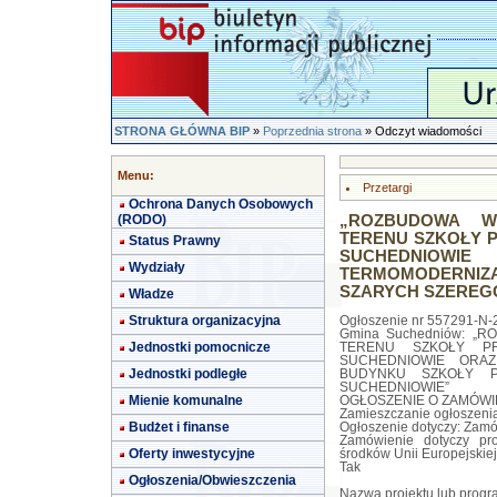
STRONA GŁÓWNA BIP
»
Poprzednia strona
» Odczyt wiadomości
Menu:
Przetargi
Ochrona Danych Osobowych
(RODO)
„ROZBUDOWA W
TERENU SZKOŁY P
Status Prawny
SUCHEDNIOW
Wydziały
TERMOMODERNIZA
SZARYCH SZEREG
Władze
Struktura organizacyjna
Ogłoszenie nr 557291-N-2
Gmina Suchedniów: 
Jednostki pomocnicze
TERENU SZKOŁY P
SUCHEDNIOWIE ORA
Jednostki podległe
BUDYNKU SZKOŁY 
SUCHEDNIOWIE”
Mienie komunalne
OGŁOSZENIE O ZAMÓWIEN
Zamieszczanie ogłoszeni
Budżet i finanse
Ogłoszenie dotyczy: Zamó
Zamówienie dotyczy pr
Oferty inwestycyjne
środków Unii Europejskiej
Tak
Ogłoszenia/Obwieszczenia
Nazwa projektu lub prog