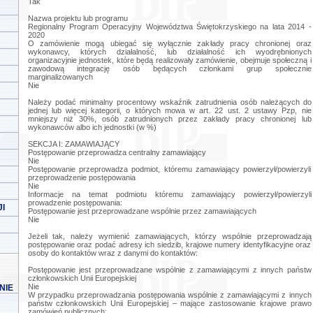
Tak
Nazwa projektu lub programu
Regionalny Program Operacyjny Województwa Świętokrzyskiego na lata 2014 -
2020
O zamówienie mogą ubiegać się wyłącznie zakłady pracy chronionej oraz
wykonawcy, których działalność, lub działalność ich wyodrębnionych
organizacyjnie jednostek, które będą realizowały zamówienie, obejmuje społeczną i
zawodową integrację osób będących członkami grup społecznie
marginalizowanych
Nie
Należy podać minimalny procentowy wskaźnik zatrudnienia osób należących do
jednej lub więcej kategorii, o których mowa w art. 22 ust. 2 ustawy Pzp, nie
mniejszy niż 30%, osób zatrudnionych przez zakłady pracy chronionej lub
wykonawców albo ich jednostki (w %)
SEKCJA I: ZAMAWIAJĄCY
Postępowanie przeprowadza centralny zamawiający
Nie
Postępowanie przeprowadza podmiot, któremu zamawiający powierzył/powierzyli
przeprowadzenie postępowania
Nie
Informacje na temat podmiotu któremu zamawiający powierzył/powierzyli
prowadzenie postępowania:
I
Postępowanie jest przeprowadzane wspólnie przez zamawiających
Nie
Jeżeli tak, należy wymienić zamawiających, którzy wspólnie przeprowadzają
postępowanie oraz podać adresy ich siedzib, krajowe numery identyfikacyjne oraz
osoby do kontaktów wraz z danymi do kontaktów:
Postępowanie jest przeprowadzane wspólnie z zamawiającymi z innych państw
członkowskich Unii Europejskiej
Nie
NIE
W przypadku przeprowadzania postępowania wspólnie z zamawiającymi z innych
państw członkowskich Unii Europejskiej – mające zastosowanie krajowe prawo
zamówień publicznych: