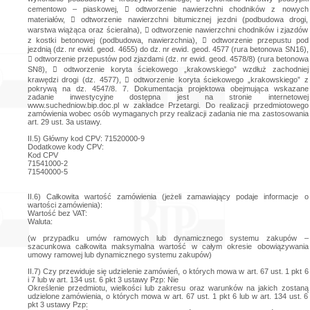
cementowo – piaskowej,  odtworzenie nawierzchni chodników z nowych
materiałów,  odtworzenie nawierzchni bitumicznej jezdni (podbudowa drogi,
warstwa wiążąca oraz ścieralna),  odtworzenie nawierzchni chodników i zjazdów
z kostki betonowej (podbudowa, nawierzchnia),  odtworzenie przepustu pod
jezdnią (dz. nr ewid. geod. 4655) do dz. nr ewid. geod. 4577 (rura betonowa SN16),
 odtworzenie przepustów pod zjazdami (dz. nr ewid. geod. 4578/8) (rura betonowa
SN8),  odtworzenie koryta ściekowego „krakowskiego” wzdłuż zachodniej
krawędzi drogi (dz. 4577),  odtworzenie koryta ściekowego „krakowskiego” z
pokrywą na dz. 4547/8. 7. Dokumentacja projektowa obejmująca wskazane
zadanie inwestycyjne dostępna jest na stronie internetowej
www.suchedniow.bip.doc.pl w zakładce Przetargi. Do realizacji przedmiotowego
zamówienia wobec osób wymaganych przy realizacji zadania nie ma zastosowania
art. 29 ust. 3a ustawy.
II.5) Główny kod CPV: 71520000-9
Dodatkowe kody CPV:
Kod CPV
71541000-2
71540000-5
II.6) Całkowita wartość zamówienia (jeżeli zamawiający podaje informacje o
wartości zamówienia):
Wartość bez VAT:
Waluta:
(w przypadku umów ramowych lub dynamicznego systemu zakupów –
szacunkowa całkowita maksymalna wartość w całym okresie obowiązywania
umowy ramowej lub dynamicznego systemu zakupów)
II.7) Czy przewiduje się udzielenie zamówień, o których mowa w art. 67 ust. 1 pkt 6
i 7 lub w art. 134 ust. 6 pkt 3 ustawy Pzp: Nie
Określenie przedmiotu, wielkości lub zakresu oraz warunków na jakich zostaną
udzielone zamówienia, o których mowa w art. 67 ust. 1 pkt 6 lub w art. 134 ust. 6
pkt 3 ustawy Pzp: