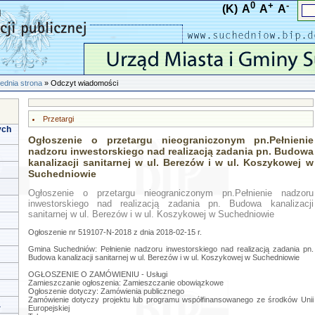
0
+
-
(K)
A
A
A
ednia strona
» Odczyt wiadomości
Przetargi
ych
Ogłoszenie o przetargu nieograniczonym pn.Pełnienie
nadzoru inwestorskiego nad realizacją zadania pn. Budowa
kanalizacji sanitarnej w ul. Berezów i w ul. Koszykowej w
Suchedniowie
Ogłoszenie o przetargu nieograniczonym pn.Pełnienie nadzoru
inwestorskiego nad realizacją zadania pn. Budowa kanalizacji
sanitarnej w ul. Berezów i w ul. Koszykowej w Suchedniowie
Ogłoszenie nr 519107-N-2018 z dnia 2018-02-15 r.
Gmina Suchedniów: Pełnienie nadzoru inwestorskiego nad realizacją zadania pn.
Budowa kanalizacji sanitarnej w ul. Berezów i w ul. Koszykowej w Suchedniowie
OGŁOSZENIE O ZAMÓWIENIU - Usługi
Zamieszczanie ogłoszenia: Zamieszczanie obowiązkowe
Ogłoszenie dotyczy: Zamówienia publicznego
Zamówienie dotyczy projektu lub programu współfinansowanego ze środków Unii
a
Europejskiej