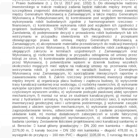
r. Prawo budowlane (t. j. Dz.U. 2017 poz. 1332) 5. Do obowiązków nadzoru
inwestorskiego w trakcie realizacji zadania będzie należało między innymi: a)
szczegółowa znajomość dokumentacji projektowej, oraz treści umowy zawartej
między Generalnym Wykonawcą a Zamawiającym, a także między Generalnym
Wykonawcą a Podwykonawcami, b) kontrolowanie pod względem terminowości
wykonywania robót budowlanych zgodnie z harmonogramem rzeczowo –
finansowym, c) kontrolowanie wykonania robót pod względem ich zgodności z
projektem budowlanym, STWIOR oraz Specyfikacją Istotnych Warunków
Zamówienia, d) podejmowanie decyzji o prowadzeniu robót budowlanych lub ich
wstrzymaniu w przypadku stwierdzenia ich niezgodności z przepisami
obowiązującego prawa lub umową między Generalnym Wykonawcą a
Zamawiającym, e) akceptowanie materiałów przewidzianych do realizacji inwestycji
dostarczonych przez Wykonawcę, f) dokonywanie odbiorów robót zanikających i
ulegających zakryciu w terminach uzgodnionych z Zamawiającym oraz
Wykonawcą, g) rozliczenie budowy w przypadku odstąpienia od umowy przez
którąś ze stron, h) kontrolowanie prawidłowości prowadzenia dziennika budowy
przez Wykonawcę, i) potwierdzenie wpisem w dziennik budowy wszelkich
okoliczności mogących mieć wpływ na realizację umowy np. przerwania robót,
wstrzymania robót. j) uczestniczenie w naradach budowy z Generalnym
Wykonawcą oraz Zamawiającym, k) sporządzanie miesięcznych raportów o
zaawansowaniu robót. 6. Zakres rzeczowy przedmiotowej inwestycji obejmuje
między innymi: a) organizacja placu budowy i zaplecza budowy, b) wytyczenie
trasy kanalizacji sanitarnej oraz wodociągu, c) rozbiórkę nawierzchni, d) wykonanie
wykopów sprzętem mechanicznym i ręcznie w pobliżu uzbrojenia podziemnego z
częściowym wywozem urobku, e) wykonanie podsypki piaskowej ubitej sprzętem
mechanicznym, f) montaż rur wraz ze studniami kanalizacyjnymi, g) montaż rur
wraz z hydrantami i armaturą, h) wykonanie prób szczelności sieci, i) wykonanie
inwentaryzacji geodezyjnej sieci i uzbrojenia podziemnego, j) wykonanie zasypki
piaskowej z ubiciem sprzętem mechanicznym, k) wykonanie pozostałych robót,
zagospodarowanie terenu, odtworzenie nawierzchni l) zasilanie przepompowni,
układanie kabli, m) montaż dodatkowych zabezpieczeń w szafie fabrycznej
pompowni, n) instalacja połączeń wyrównawczych, o) oświetlenie terenu, p)
badania i pomiary. Zestawienie ilościowe projektowanej sieci kanalizacji sanitarnej w
ul. Berezów:  kanał główny grawitacyjny – DN 200 mm kamionka – długość
2276,00 m,  kanały boczne – DN 150 mm kamionka – długość 478,00 m, 
wysięgniki do przyłączy – 160 mm PVC – długość 1105,00 m,  rurociąg tłoczny ϕ