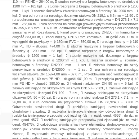
110 mm PE HD – 264,00 m,  studnie rewizyjne z kręgów betonowych o średnicy ϕ
1200 mm – 161 kpl.,  studnie rozprężna z kręgów betonowych o średnicy ϕ 1200
mm – 1 kpl.  tłocznie ścieków w zbiorniku betonowym o średnicy DN 2000 mm – 1
kpl.  rura ochronna na rurociągu tłocznym stalowa DN 219,1 x 6,3 mm – 11,90 . 
rura ochronna na rurociągu grawitacyjnym stalowa przewiertowa – DN 273,1 x 7,1
mm – 238,00 m,  rura ochronna na rurociągu grawitacyjnym stalowa przewiertowa
DN 355,6 x 8 mm – 116,10 m. Zestawienie ilościowe projektowanej sieci kanalizacji
sanitarnej w ul. Koszykowej:  kanał główny grawitacyjny DN200 mm kamionka –
długość 883,00 m,  kanał boczny DN150 mm kamionka – długość 238,00 m, 
wysięgniki do przyłączy – ϕ 160mm PVC – 560,00 m,  rurociąg tłoczny – ϕ 110
mm PE HD – długość 474,00 m,  studnie rewizyjne z kręgów betonowych o
średnicy ϕ 1200 mm – 68 kpl.,  studnie rozprężne z kręgów betonowych o
średnicy ϕ 1200 mm – 1 kpl.,  studnie rewizyjne od. tłocznego z kręgów
betonowych o średnicy ϕ 1200mm – 1 kpl.  tłocznia ścieków w zbiorniku
betonowym o średnicy DN2000 mm – 1 szt.  zbiornik betonowy do szafy
sterowniczej o średnicy DN2000 mm – 1 szt.  rura ochronna na rurociągu
tłocznym stalowa DN 159x4,00 mm – 37,0 m., Projektowana sieć wodociągowa: 
sieć główna ϕ 160 mm PE HD – długość 901,00 m.,  przepięcia przyłączy ϕ 40
mm PE HD – długość 380,00 m,  hydrant nadziemny DN 80 mm – 6 kpl., 
zasuwy odcinające ze skrzynkami ulicznymi DN150 – 2 szt.,  zasuwy odcinające
ze skrzynkami ulicznymi DN 100 – 7 szt.,  zasuwy odcinające ze skrzynkami
ulicznymi DN 50 – 50 szt.  rura ochronna na sieci stalowa DN 273,1 x 7,1 mm –
26,00 m,  rura ochronna na przyłączach stalowa DN 88,9x4,0 – 30,00 m
Odtworzenie nawierzchni drogi:  rozbiórka istniejącej nawierzchni drogi,
chodników i zjazdów,  rozbiórka istniejących elementów odwodnienia drogi, 
rozbiórka istniejącego przepustu pod jezdnią (dz. nr ewid. geod. 4655), do dz. nr
ewid. geod. 4577,  rozbiórkę istniejących przepustów pod zjazdami (dz. nr ewid.
geod. 4547/8),  całościowa wymiana na nowe elementów drobnowymiarowych
takich jak kostka betonowa, krawężniki oraz elementy odwodnienia,  roboty
ziemne,  wykonanie warstwy odcinającej z piasku średnioziarnistego, 
wykonanie podbudowy z kruszywa łamanego,  wykonanie warstwy podsypki