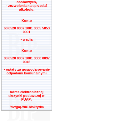
osobowych,
- zezwolenia na sprzedaż
alkoholu.
Konto
68 8520 0007 2001 0005 5853
0001
- wadia
Konto
83 8520 0007 2001 0000 0097
0045
- opłaty za gospodarowanie
odpadami komunalnymi
Adres elektronicznej
skrzynki podawczej e-
PUAP:
/dvqpq2981b/skrytka