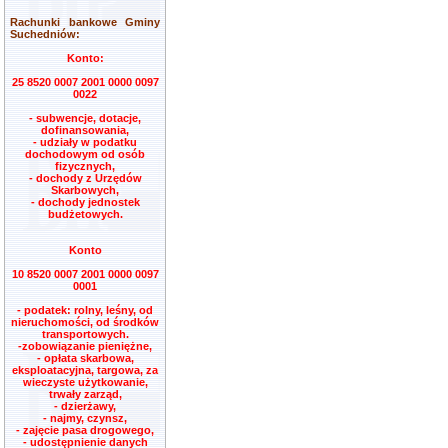
Rachunki bankowe Gminy
Suchedniów:
Konto:
25 8520 0007 2001 0000 0097
0022
- subwencje, dotacje,
dofinansowania,
- udziały w podatku
dochodowym od osób
fizycznych,
- dochody z Urzędów
Skarbowych,
- dochody jednostek
budżetowych.
Konto
10 8520 0007 2001 0000 0097
0001
- podatek: rolny, leśny, od
nieruchomości, od środków
transportowych.
-zobowiązanie pieniężne,
- opłata skarbowa,
eksploatacyjna, targowa, za
wieczyste użytkowanie,
trwały zarząd,
- dzierżawy,
- najmy, czynsz,
- zajęcie pasa drogowego,
- udostępnienie danych