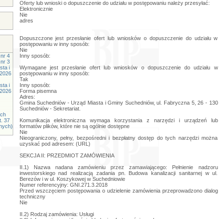
Oferty lub wnioski o dopuszczenie do udziału w postępowaniu należy przesyłać:
Elektronicznie
Nie
adres
Dopuszczone jest przesłanie ofert lub wniosków o dopuszczenie do udziału w
postępowaniu w inny sposób:
Nie
nr 4
Inny sposób:
nr 3
ta i
Wymagane jest przesłanie ofert lub wniosków o dopuszczenie do udziału w
.2026
postępowaniu w inny sposób:
Tak
ta i
Inny sposób:
.2026
Forma pisemna
Adres:
Gmina Suchedniów - Urząd Miasta i Gminy Suchedniów, ul. Fabryczna 5, 26 - 130
Suchedniów - Sekretariat.
ych
t. 37
Komunikacja elektroniczna wymaga korzystania z narzędzi i urządzeń lub
znych)
formatów plików, które nie są ogólnie dostępne
Nie
Nieograniczony, pełny, bezpośredni i bezpłatny dostęp do tych narzędzi można
uzyskać pod adresem: (URL)
SEKCJA II: PRZEDMIOT ZAMÓWIENIA
II.1) Nazwa nadana zamówieniu przez zamawiającego: Pełnienie nadzoru
inwestorskiego nad realizacją zadania pn. Budowa kanalizacji sanitarnej w ul.
Berezów i w ul. Koszykowej w Suchedniowie
Numer referencyjny: GNI.271.3.2018
Przed wszczęciem postępowania o udzielenie zamówienia przeprowadzono dialog
techniczny
Nie
II.2) Rodzaj zamówienia: Usługi