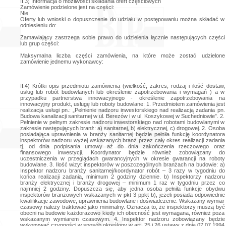
II.3) Informacja o możliwości składania ofert częściowych
Zamówienie podzielone jest na części:
Nie
Oferty lub wnioski o dopuszczenie do udziału w postępowaniu można składać w
odniesieniu do:
Zamawiający zastrzega sobie prawo do udzielenia łącznie następujących części
lub grup części:
Maksymalna liczba części zamówienia, na które może zostać udzielone
zamówienie jednemu wykonawcy:
II.4) Krótki opis przedmiotu zamówienia (wielkość, zakres, rodzaj i ilość dostaw,
usług lub robót budowlanych lub określenie zapotrzebowania i wymagań ) a w
przypadku partnerstwa innowacyjnego - określenie zapotrzebowania na
innowacyjny produkt, usługę lub roboty budowlane: 1. Przedmiotem zamówienia jest
realizacja usługi pn.: „Pełnienie nadzoru inwestorskiego nad realizacją zadania pn.
Budowa kanalizacji sanitarnej w ul. Berezów i w ul. Koszykowej w Suchedniowie”. 2.
Pełnienie w pełnym zakresie nadzoru inwestorskiego nad robotami budowlanymi w
zakresie następujących branż: a) sanitarnej, b) elektrycznej, c) drogowej. 2. Osoba
posiadająca uprawnienia w branży sanitarnej będzie pełniła funkcję koordynatora
inspektorów nadzoru wyżej wskazanych branż przez cały okres realizacji zadania
tj. od dnia podpisania umowy aż do dnia zakończenia rzeczowego oraz
finansowego inwestycji. Koordynator będzie również zobowiązany do
uczestniczenia w przeglądach gwarancyjnych w okresie gwarancji na roboty
budowlane. 3. Ilość wizyt inspektorów w poszczególnych branżach na budowie: a)
Inspektor nadzoru branży sanitarnej/koordynator robót – 3 razy w tygodniu do
końca realizacji zadania, minimum 2 godziny dziennie. b) Inspektorzy nadzoru
branży elektrycznej i branży drogowej – minimum 1 raz w tygodniu przez co
najmniej 2 godziny. Dopuszcza się, aby jedna osoba pełniła funkcje obydwu
inspektorów branżowych wskazanych w pkt 3 ppkt b), jeżeli posiada odpowiednie
kwalifikacje zawodowe, uprawnienia budowlane i doświadczenie. Wskazany wymiar
czasowy należy traktować jako minimalny. Oznacza to, że inspektorzy muszą być
obecni na budowie każdorazowo kiedy ich obecność jest wymagana, również poza
wskazanym wymiarem czasowym. 4. Inspektor nadzoru zobowiązany będzie
wykonywać czynności w sposób określony w art. 25 i 26 ustawy z dnia 07.07.1994