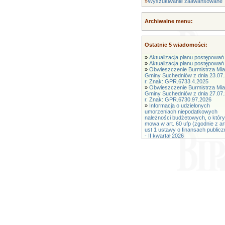
»
Wyszukiwanie zaawansowane
Archiwalne menu:
Ostatnie 5 wiadomości:
»
Aktualizacja planu postępowań 
»
Aktualizacja planu postępowań 
»
Obwieszczenie Burmistrza Mias
Gminy Suchedniów z dnia 23.07
r. Znak: GPR.6733.4.2025
»
Obwieszczenie Burmistrza Mias
Gminy Suchedniów z dnia 27.07
r. Znak: GPR.6730.97.2026
»
Informacja o udzielonych
umorzeniach niepodatkowych
należności budżetowych, o któr
mowa w art. 60 ufp (zgodnie z ar
ust 1 ustawy o finansach public
- II kwartał 2026