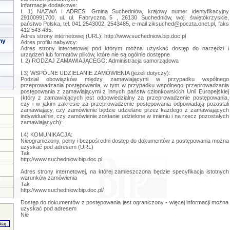
Informacje dodatkowe:
I. 1) NAZWA I ADRES: Gmina Suchedniów, krajowy numer identyfikacyjny
29100991700, ul. ul. Fabryczna 5 , 26130 Suchedniów, woj. świętokrzyskie,
państwo Polska, tel. 041 2543002, 2543485, e-mail
ziksuched@poczta.onet.pl
, faks
412 543 485.
Adres strony internetowej (URL): http://www.suchedniow.bip.doc.pl
ny
Adres profilu nabywcy:
Adres strony internetowej pod którym można uzyskać dostęp do narzędzi i
urządzeń lub formatów plików, które nie są ogólnie dostępne
I. 2) RODZAJ ZAMAWIAJĄCEGO: Administracja samorządowa
I.3) WSPÓLNE UDZIELANIE ZAMÓWIENIA (jeżeli dotyczy):
Podział obowiązków między zamawiającymi w przypadku wspólnego
przeprowadzania postępowania, w tym w przypadku wspólnego przeprowadzania
postępowania z zamawiającymi z innych państw członkowskich Unii Europejskiej
(który z zamawiających jest odpowiedzialny za przeprowadzenie postępowania,
czy i w jakim zakresie za przeprowadzenie postępowania odpowiadają pozostali
zamawiający, czy zamówienie będzie udzielane przez każdego z zamawiających
indywidualnie, czy zamówienie zostanie udzielone w imieniu i na rzecz pozostałych
zamawiających):
I.4) KOMUNIKACJA:
Nieograniczony, pełny i bezpośredni dostęp do dokumentów z postępowania można
uzyskać pod adresem (URL)
Tak
http://www.suchedniow.bip.doc.pl
Adres strony internetowej, na której zamieszczona będzie specyfikacja istotnych
warunków zamówienia
Tak
http://www.suchedniow.bip.doc.pl/
Dostęp do dokumentów z postępowania jest ograniczony - więcej informacji można
uzyskać pod adresem
Nie