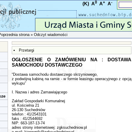
0
+
-
(K)
A
A
A
Poprzednia strona
» Odczyt wiadomości
Przetargi
OGŁOSZENIE O ZAMÓWIENIU NA : DOSTAWA
SAMOCHODU DOSTAWCZEGO
“Dostawa samochodu dostawczego skrzyniowego,
z podwójną kabiną na ramie - w formie leasingu operacyjnego z opcją
wykupu”
I. Nazwa i adres Zamawiającego
cze
Zakład Gospodarki Komunalnej
ul. Kościelna 21
26-130 Suchedniów
telefon : 41/2543101
faks : 41/2544692
NIP: 663-187-13-74
adres strony internetowej: zgksuchedniow.pl
e-mail:
kierownik@zgksuchedniow.pl