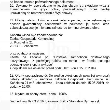
na każdej stronie poświadczanego dokumentu.
10. Dokumenty sporządzone w języku obcym są składane wraz z
tłumaczeniem na język polski, poświadczonym przez osobę
uprawnioną do reprezentowania Wykonawcy.
11. Ofertę należy złożyć w zamkniętej kopercie, zapieczętowanej w
sposób gwarantujący zachowanie w poufności jej treści oraz
zabezpieczającej jej nienaruszalność do terminu otwarcia ofert.
Koperta winna być zaadresowana na:
Zakład Gospodarki Komunalnej
ul. Kościelna 21
26-130 Suchedniów
oraz opatrzona napisem:
Oferta na zadanie pn. “Dostawa samochodu dostawczego
skrzyniowego, z podwójną kabiną na ramie - w formie leasingu
operacyjnego z opcją wykupu”
z dopiskiem nie otwierać przed godz. 10:15 dnia 15.03.2016r.
12. Oferty sporządzone ściśle według określonych powyżej wymagań
należy składać w siedzibie Zakładu Gospodarki Komunalnej ul.
Kościelna 21 w Suchedniowie – kasa zakładu do dnia 15.03.2016r. do
godziny 10:00.
13. Kryterium oceny ofert - cena - 100%.
Suchedniów 07.03.2016 Kierownik ZGK - Stanisław Dymarczyk