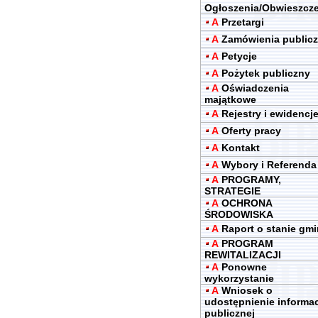
Ogłoszenia/Obwieszcz
A
Przetargi
A
Zamówienia public
A
Petycje
A
Pożytek publiczny
A
Oświadczenia
majątkowe
A
Rejestry i ewidencj
A
Oferty pracy
A
Kontakt
A
Wybory i Referenda
A
PROGRAMY,
STRATEGIE
A
OCHRONA
ŚRODOWISKA
A
Raport o stanie gm
A
PROGRAM
REWITALIZACJI
A
Ponowne
wykorzystanie
A
Wniosek o
udostępnienie informac
publicznej