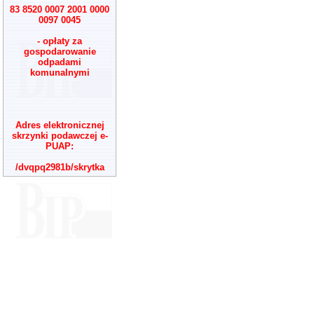
83 8520 0007 2001 0000
0097 0045
- opłaty za
gospodarowanie
odpadami
komunalnymi
Adres elektronicznej
skrzynki podawczej e-
PUAP:
/dvqpq2981b/skrytka