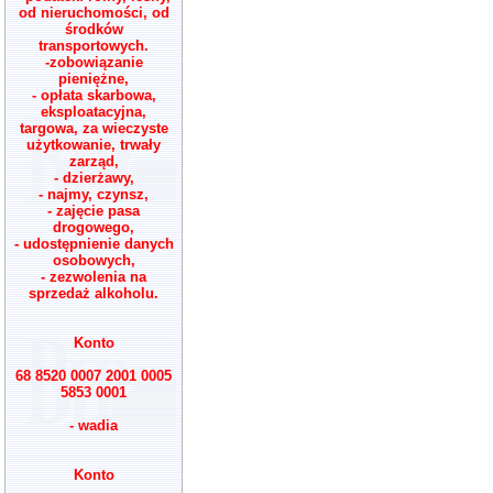
od nieruchomości, od
środków
transportowych.
-zobowiązanie
pieniężne,
- opłata skarbowa,
eksploatacyjna,
targowa, za wieczyste
użytkowanie, trwały
zarząd,
- dzierżawy,
- najmy, czynsz,
- zajęcie pasa
drogowego,
- udostępnienie danych
osobowych,
- zezwolenia na
sprzedaż alkoholu.
Konto
68 8520 0007 2001 0005
5853 0001
- wadia
Konto