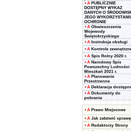
A
PUBLICZNIE
DOSTĘPNY WYKAZ
DANYCH O ŚRODOWIS
JEGO WYKORZYSTANIU
OCHRONIE
A
Obwieszczenia
Wojewody
Świętokrzyskiego
A
Instrukcja obsługi
A
Kontrole zewnętrzn
A
Spis Rolny 2020 r.
A
Narodowy Spis
Powszechny Ludności 
Mieszkań 2021 r.
A
Planowanie
Przestrzenne
A
Deklaracja dostępn
A
Dokumenty do
pobrania
A
Prawo Miejscowe
A
Jak załatwić sprawę
A
Redaktorzy Strony