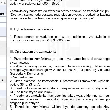
enia
godziny urzędowania: 7.00 – 15.00
Zamawiający zaprasza do złożenia oferty cenowej na zamówienie pn.
zne
“Dostawa samochodu dostawczego skrzyniowego, z podwójną kabiną
na ramie - w formie leasingu operacyjnego z opcją wykupu”
II. Tryb udzielenia zamówienia
1. Postępowanie prowadzone jest w celu udzielenia zamówienia o
e
wartości szacunkowej poniżej 30.000 euro.
III. Opis przedmiotu zamówienia
1. Przedmiotem zamówienia jest dostawa samochodu dostawczego
skrzyniowego
z podwójną kabiną na ramie, minimum 6-cio osobowego, fabrycznie
nowego wyprodukowanego w 2015r. lub 2016r., na potrzeby Zakładu
Gospodarki Komunalnej
w Suchedniowie.
iny
2. Okres płatności za korzystanie z przedmiotu zamówienia wynosić
będzie 36 rat (3 lata).
3. Przedmiot zamówienia został szczegółowo określony w załączniku
Nr 1 do niniejszych warunków.
4. Przedmiot zamówienia musi spełniać także wszystkie inne wymogi
określone przepisami prawa dla pojazdów poruszających się po
drogach publicznych.
ji
5. Przedmiot zamówienia winien być dostarczony do siedziby