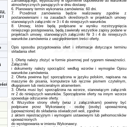
Zamawiającego, wyposażony w ogumienie odpowiednie do warunków
atmosferycznych panujących w dniu dostawy.
6. Planowany termin wykonania zamówienia: 60 dni.
KU,
7. Przedmiot zamówienia będzie realizowany zgodnie z
 I
postanowieniami i na zasadach określonych w projektach umowy
stanowiących załączniki nr 3 i 4 do niniejszych warunków.
8. Umowy, które będą podpisane w wyniku rozstrzygnięcia
niniejszego postępowania, będą zawierały wszystkie zapisy podane w
projektach umowy, stanowiących załączniki Nr 3 i 4 do niniejszych
warunków zamówienia z uwzględnieniem treści oferty.
e
Opis sposobu przygotowania ofert i informacje dotyczące terminu
składania ofert
1. Ofertę należy złożyć w formie pisemnej pod rygorem nieważności.
Załączniki
i
i dokumenty należy sporządzić według wzorów i wymogów Opisu
warunków zamówienia.
2. Oferta powinna być sporządzona w języku polskim, napisana na
maszynie do pisania, komputerze lub ręcznie pismem czytelnym,
ości
długopisem lub nieścieralnym atramentem.
3. Oferta musi być sporządzona na wzorze, stanowiącym załącznik
nr 2 do niniejszych warunków. Sporządzenie oferty na innym wzorze
spowoduje odrzucenie oferty.
4. Wszystkie strony oferty (wraz z załącznikami) powinny być
podpisane przez Wykonawcę - osobę (osoby) upoważnioną
(upoważnione) do składania oświadczeń woli, zgodnie
z aktem rejestracyjnym i wymogami ustawowymi lub pełnomocników
upoważnionych
do występowania w imieniu Wykonawcy.