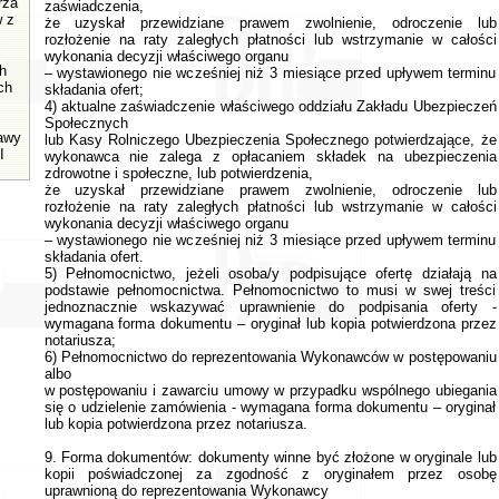
rza
zaświadczenia,
w z
że uzyskał przewidziane prawem zwolnienie, odroczenie lub
rozłożenie na raty zaległych płatności lub wstrzymanie w całości
wykonania decyzji właściwego organu
h
– wystawionego nie wcześniej niż 3 miesiące przed upływem terminu
ch
składania ofert;
4) aktualne zaświadczenie właściwego oddziału Zakładu Ubezpieczeń
Społecznych
tawy
lub Kasy Rolniczego Ubezpieczenia Społecznego potwierdzające, że
I
wykonawca nie zalega z opłacaniem składek na ubezpieczenia
zdrowotne i społeczne, lub potwierdzenia,
że uzyskał przewidziane prawem zwolnienie, odroczenie lub
rozłożenie na raty zaległych płatności lub wstrzymanie w całości
wykonania decyzji właściwego organu
– wystawionego nie wcześniej niż 3 miesiące przed upływem terminu
składania ofert.
5) Pełnomocnictwo, jeżeli osoba/y podpisujące ofertę działają na
podstawie pełnomocnictwa. Pełnomocnictwo to musi w swej treści
jednoznacznie wskazywać uprawnienie do podpisania oferty -
wymagana forma dokumentu – oryginał lub kopia potwierdzona przez
notariusza;
6) Pełnomocnictwo do reprezentowania Wykonawców w postępowaniu
albo
w postępowaniu i zawarciu umowy w przypadku wspólnego ubiegania
się o udzielenie zamówienia - wymagana forma dokumentu – oryginał
lub kopia potwierdzona przez notariusza.
9. Forma dokumentów: dokumenty winne być złożone w oryginale lub
kopii poświadczonej za zgodność z oryginałem przez osobę
uprawnioną do reprezentowania Wykonawcy