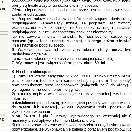
in
Wykonawca może nie podpisywać stron oferty, jeżeli wszystkie kartki
oferty są trwale zszyte lub scalone w inny sposób.
ści
Oferta niepodpisana lub podpisana przez osobę nieupoważnioną
zostanie odrzucona.
5. Podpisy należy składać w sposób umożliwiający identyfikację
podpisującego. Zamawiający uznaje, że podpisem jest złożony
własnoręcznie znak, z którego można odczytać imię i nazwisko
podpisującego, a jeżeli własnoręczny znak jest nieczytelny
lub nie zawiera imienia i nazwiska to musi być on uzupełniony
napisem (np. w formie odcisku stempla), z którego można odczytać
imię i nazwisko podpisującego.
6. Wszelkie poprawki lub zmiany w tekście oferty muszą być
naniesione czytelnie
i parafowane własnoręcznie przez osobę podpisującą ofertę.
7. Wykonawca jest związany ofertą przez okres 30 dni.
8. Na ofertę składają się:
1) Formularz oferty (załącznik nr 2 do Opisu warunków zamówienia)
wraz z opisem technicznym samochodu (załącznik nr 1 do oferty)
oraz formularzem opłat leasingowych (załącznik nr 2 do oferty) -
wymagana forma dokumentu – oryginał,
2) aktualny odpis z właściwego rejestru lub z centralnej ewidencji i
informacji
o działalności gospodarczej, jeżeli odrębne przepisy wymagają wpisu
do rejestru lub ewidencji, w celu wykazania braku podstaw do
wykluczenia w oparciu
rza
o art. 24 ust. 1 pkt 2 ustawy, wystawionego nie wcześniej niż 6
w z
miesięcy przed upływem terminu składania ofert;
3) aktualne zaświadczenie właściwego naczelnika urzędu skarbowego
potwierdzające, że wykonawca nie zalega z opłacaniem podatków, lub