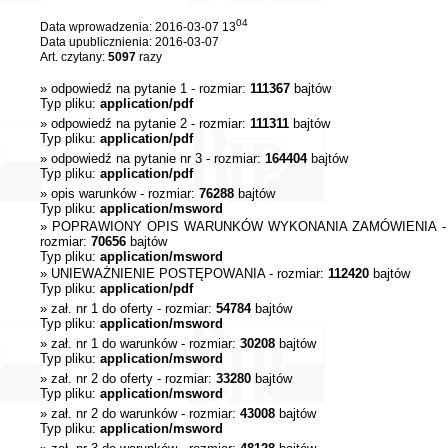
04
Data wprowadzenia: 2016-03-07 13
Data upublicznienia: 2016-03-07
Art. czytany:
5097
razy
»
odpowiedź na pytanie 1
- rozmiar:
111367
bajtów
Typ pliku:
application/pdf
»
odpowiedź na pytanie 2
- rozmiar:
111311
bajtów
Typ pliku:
application/pdf
»
odpowiedź na pytanie nr 3
- rozmiar:
164404
bajtów
Typ pliku:
application/pdf
»
opis warunków
- rozmiar:
76288
bajtów
Typ pliku:
application/msword
»
POPRAWIONY OPIS WARUNKÓW WYKONANIA ZAMÓWIENIA
-
rozmiar:
70656
bajtów
Typ pliku:
application/msword
»
UNIEWAŻNIENIE POSTĘPOWANIA
- rozmiar:
112420
bajtów
Typ pliku:
application/pdf
»
zał. nr 1 do oferty
- rozmiar:
54784
bajtów
Typ pliku:
application/msword
»
zał. nr 1 do warunków
- rozmiar:
30208
bajtów
Typ pliku:
application/msword
»
zał. nr 2 do oferty
- rozmiar:
33280
bajtów
Typ pliku:
application/msword
»
zał. nr 2 do warunków
- rozmiar:
43008
bajtów
Typ pliku:
application/msword