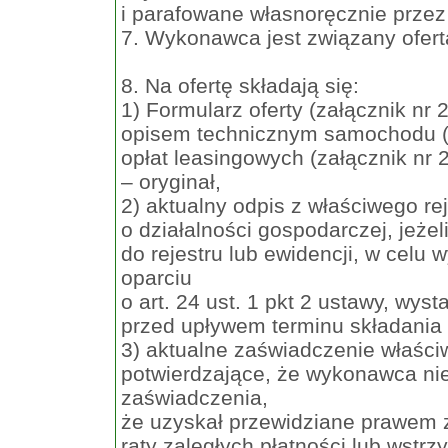
i parafowane własnoręcznie przez
7. Wykonawca jest związany ofertą
8. Na ofertę składają się:
1) Formularz oferty (załącznik n
opisem technicznym samochodu (za
opłat leasingowych (załącznik nr
– oryginał,
2) aktualny odpis z właściwego reje
o działalności gospodarczej, jeż
do rejestru lub ewidencji, w celu
oparciu
o art. 24 ust. 1 pkt 2 ustawy, wys
przed upływem terminu składania o
3) aktualne zaświadczenie właśc
potwierdzające, że wykonawca nie
zaświadczenia,
że uzyskał przewidziane prawem z
raty zaległych płatności lub wstr