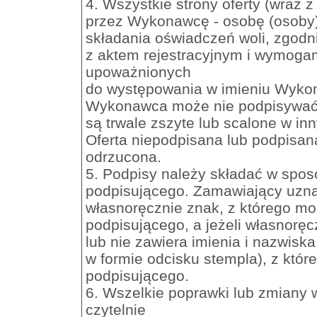
4. Wszystkie strony oferty (wraz 
przez Wykonawcę - osobę (osoby
składania oświadczeń woli, zgodn
z aktem rejestracyjnym i wymog
upoważnionych
do występowania w imieniu Wyko
Wykonawca może nie podpisywać str
są trwale zszyte lub scalone w in
Oferta niepodpisana lub podpisa
odrzucona.
5. Podpisy należy składać w sposó
podpisującego. Zamawiający uzna
własnoręcznie znak, z którego mo
podpisującego, a jeżeli własnoręc
lub nie zawiera imienia i nazwisk
w formie odcisku stempla), z któ
podpisującego.
6. Wszelkie poprawki lub zmiany 
czytelnie