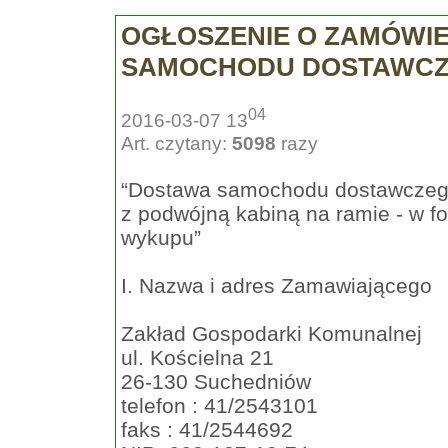
OGŁOSZENIE O ZAMÓWIE
SAMOCHODU DOSTAWC
04
2016-03-07 13
Art. czytany:
5098
razy
“Dostawa samochodu dostawczeg
z podwójną kabiną na ramie - w f
wykupu”
I. Nazwa i adres Zamawiającego
Zakład Gospodarki Komunalnej
ul. Kościelna 21
26-130 Suchedniów
telefon : 41/2543101
faks : 41/2544692