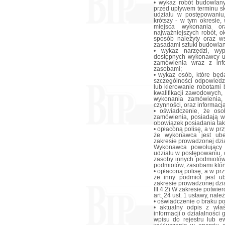
• wykaz robót budowlany
przed upływem terminu sk
udziału w postępowaniu,
krótszy - w tym okresie,
miejsca wykonania o
najważniejszych robót, o
sposób należyty oraz w
zasadami sztuki budowlan
• wykaz narzędzi, wyp
dostępnych wykonawcy u
zamówienia wraz z inf
zasobami;
• wykaz osób, które bę
szczególności odpowiedzi
lub kierowanie robotami 
kwalifikacji zawodowych,
wykonania zamówienia,
czynności, oraz informac
• oświadczenie, że oso
zamówienia, posiadają w
obowiązek posiadania tak
• opłaconą polisę, a w pr
że wykonawca jest ube
zakresie prowadzonej dzi
Wykonawca powołujący 
udziału w postępowaniu, o
zasoby innych podmiotów
podmiotów, zasobami któ
• opłaconą polisę, a w pr
że inny podmiot jest u
zakresie prowadzonej dzi
III.4.2) W zakresie potwi
art. 24 ust. 1 ustawy, nale
• oświadczenie o braku p
• aktualny odpis z właś
informacji o działalności
wpisu do rejestru lub e