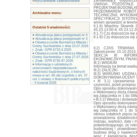
Zamawiający dopuszcz
»
Wyszukiwanie zaawansowane
UWAGA- POZOSTAŁE
PROJEKTAMI BUDOWLAN
PRZEDMIAREM ROBÓT 
Archiwalne menu:
TECHNICZNĄ WYKONA
SPECYFIKACJI ISTOT
winien sprawdzić w teren
II.1.6) Wspólny Słownik 
Ostatnie 5 wiadomości:
45.23.13.00-8, 45.23.12.2
II.1.7) Czy dopuszcza się z
»
Aktualizacja planu postępowań nr 4
II.1.8) Czy dopuszcza się 
»
Aktualizacja planu postępowań nr 3
»
Obwieszczenie Burmistrza Miasta i
Gminy Suchedniów z dnia 23.07.2026
II.2) CZAS TRWANI
r. Znak: GPR.6733.4.2025
Zakończenie: 15.10.2015.
»
Obwieszczenie Burmistrza Miasta i
SEKCJA III: INF
Gminy Suchedniów z dnia 27.07.2026
EKONOMICZNYM, FINAN
r. Znak: GPR.6730.97.2026
III.1) WADIUM
»
Informacja o udzielonych
Informacja na temat wadiu
umorzeniach niepodatkowych
III.2) ZALICZKI
należności budżetowych, o których
III.3) WARUNKI UDZI
mowa w art. 60 ufp (zgodnie z art. 37
DOKONYWANIA OCENY 
ust 1 ustawy o finansach publicznych)
• III. 3.1) Uprawnienia
- II kwartał 2026
czynności, jeżeli przepis
Opis sposobu dokonywani
o Wykonawcy złożą oświa
wg załącznika nr 1 do SIW
• III.3.2) Wiedza i doświa
Opis sposobu dokonywani
o Wykonawcy złożą oświa
wg załącznika nr 1 do 
okresu ostatnich pięciu la
prowadzenia działalnośc
rodzaju, wartości, daty 
potwierdzającego, że rob
budowlanej i prawidłow
budowy dróg o nawierzchn
wraz z kanalizacją des