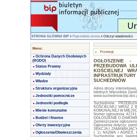
STRONA GŁÓWNA BIP
»
Poprzednia strona
» Odczyt wiadomości
Menu:
Przetargi
Ochrona Danych Osobowych
(RODO)
OGŁOSZENIE - 
PRZEBUDOWA ULI
Status Prawny
KOŚCIELNEJ W
Wydziały
INFRASTRUKTURY
SUCHEDNIÓW
Władze
Struktura organizacyjna
Adres strony internetowej
Istotnych Warunków Zamó
Jednostki pomocnicze
www.suchedniow.bip.doc.
____________________
Jednostki podległe
Suchedniów: PRZEBU
KOŚCIELNEJ WRAZ Z 
Mienie komunalne
KOMUNALNEJ W MIEJS
Numer ogłoszenia: 42741 
Budżet i finanse
OGŁOSZENIE O ZAMÓWIEN
Zamieszczanie ogłoszeni
Oferty inwestycyjne
Ogłoszenie dotyczy: zamó
SEKCJA I: ZAMAWIAJĄC
Ogłoszenia/Obwieszczenia
I. 1) NAZWA I ADRES: G
Suchedniów, woj. święto