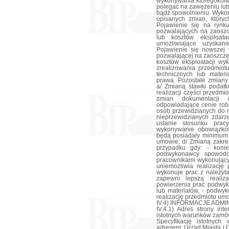
wykonywania któregokol
polegać na zawężeniu lub
bądź spowolnieniu. Wyko
opisanych zmian, który
Pojawienie się na rynk
pozwalających na zaoszc
lub kosztów eksploat
umożliwiające uzyskan
Pojawienie się nowszej 
pozwalającej na zaoszczę
kosztów eksploatacji w
zrealizowania przedmio
technicznych lub mater
prawa. Pozostałe zmiany
a/ Zmianą stawki podat
realizacji części przedm
zmian dokumentacji 
odpowiadające cenie robó
osób przewidzianych do r
nieprzewidzianych zdarz
ustanie stosunku prac
wykonywanie obowiązkó
będą posiadały minimum 
umowie; d/ Zmianą zakr
przypadku gdy: - koni
podwykonawcy spowodo
pracownikami wykonującym
uniemożliwia realizacj
wykonuje prac z należyt
zapewni lepszą realiz
powierzenia prac podwyk
lub materiałów, - podwy
realizację przedmiotu um
IV.4) INFORMACJE ADM
IV.4.1) Adres strony int
istotnych warunków zamów
Specyfikację istotnyc
adresem: Urząd Miasta i 