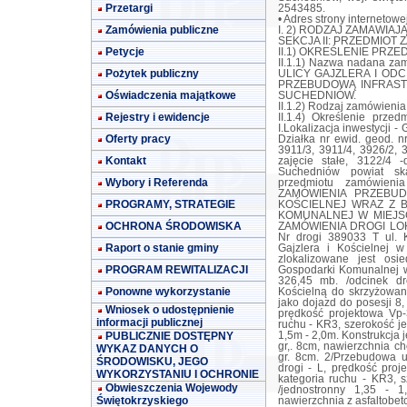
Przetargi
2543485.
• Adres strony interneto
Zamówienia publiczne
I. 2) RODZAJ ZAMAWIAJĄ
SEKCJA II: PRZEDMIOT 
Petycje
II.1) OKREŚLENIE PRZ
II.1.1) Nazwa nadana z
Pożytek publiczny
ULICY GAJZLERA I ODC
PRZEBUDOWĄ INFRAS
Oświadczenia majątkowe
SUCHEDNIÓW.
II.1.2) Rodzaj zamówienia
Rejestry i ewidencje
II.1.4) Określenie prze
I.Lokalizacja inwestycji
Oferty pracy
Działka nr ewid. geod. n
3911/3, 3911/4, 3926/2, 
Kontakt
zajęcie stałe, 3122/4 
Suchedniów powiat skar
Wybory i Referenda
przedmiotu zamówie
ZAMÓWIENIA PRZEBUD
PROGRAMY, STRATEGIE
KOŚCIELNEJ WRAZ Z 
KOMUNALNEJ W MIEJS
OCHRONA ŚRODOWISKA
ZAMÓWIENIA DROGI LOKA
Nr drogi 389033 T ul. K
Raport o stanie gminy
Gajzlera i Kościelnej 
zlokalizowane jest osi
PROGRAM REWITALIZACJI
Gospodarki Komunalnej w
326,45 mb. /odcinek dr
Ponowne wykorzystanie
Kościelną do skrzyżowan
jako dojazd do posesji 8, 
Wniosek o udostępnienie
prędkość projektowa Vp-
informacji publicznej
ruchu - KR3, szerokość j
PUBLICZNIE DOSTĘPNY
1,5m - 2,0m. Konstrukcja 
gr,. 8cm, nawierzchnia c
WYKAZ DANYCH O
gr. 8cm. 2/Przebudowa u
ŚRODOWISKU, JEGO
drogi - L, prędkość pro
WYKORZYSTANIU I OCHRONIE
kategoria ruchu - KR3, 
Obwieszczenia Wojewody
/jednostronny 1,35 - 1
Świętokrzyskiego
nawierzchnia z asfaltobet