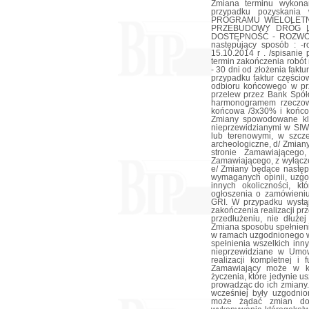
Zmiana terminu wykona
przypadku pozyskania
PROGRAMU WIELOLET
PRZEBUDOWY DRÓG LO
DOSTĘPNOŚĆ - ROZWÓJ te
następujący sposób : -r
15.10.2014 r . /spisanie
termin zakończenia robót 
- 30 dni od złożenia fakt
przypadku faktur częścio
odbioru końcowego w prz
przelew przez Bank Spół
harmonogramem rzeczowo
końcowa /3x30% i końcow
Zmiany spowodowane kl
nieprzewidzianymi w SIW
lub terenowymi, w szcze
archeologiczne, d/ Zmian
stronie Zamawiającego
Zamawiającego, z wyłącz
e/ Zmiany będące następ
wymaganych opinii, uzgo
innych okoliczności, k
ogłoszenia o zamówieniu
GRI. W przypadku wystąpi
zakończenia realizacji 
przedłużeniu, nie dłużej
Zmiana sposobu spełnien
w ramach uzgodnionego w
spełnienia wszelkich inn
nieprzewidziane w Umo
realizacji kompletnej i
Zamawiający może w ka
życzenia, które jedynie u
prowadząc do ich zmiany.
wcześniej były uzgodni
może żądać zmian doty