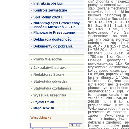
cm/ chodniki o nawier
Instrukcja obsługi
podsypka cementowo-pias
stabilizowane mechaniczn
Kontrole zewnętrzne
o nawierzchni z kostki br
brukowej betonowej gr.
Spis Rolny 2020 r.
Komunalnej w Suchedniowi
szt., P 1e - 1szt., P 13 - 1
Narodowy Spis Powszechny
B2 - 2szt., B 21 - 1 szt., B 
Ludności i Mieszkań 2021 r.
szt., D4b - 1 szt., T 
Planowanie Przestrzenne
tradycyjnego /rejon 
Suchedniowie na znak 
Deklaracja dostępności
zasilany baterią słonec
baterią słoneczną - 1kpl.
Dokumenty do pobrania
m, PCV - U fi 315 - l=25
L= 756,20 m. Studnie rewi
uliczne fi 500 - 36 szt.
1750 mm - 1 szt. Osadn
Prawo Miejscowe
Obsługa geodezyjna 
powykonawcza/ - 1kpl. Ro
użytkowanie dofinansow
Jak załatwić sprawę
kolidującego gazociągu 
L=185,0m, poprzez zastąp
Redaktorzy Strony
łącznej długości 177,5m.
Kościelna -Gajzlera o
Statystyka odwiedzin
istniejących sieci teleko
planowanym chodnikiem 
Statystyka czytalności
abonenckiego - 1kpl. P
istniejącego kanału z ru
Wyszukaj urzędnika
żel.bet. fi 1200 - 246,0
246,00 mb. i 6 kpl. stu
Rejestr zmian
przykanalików - 10szt. O
Mapa serwisu
Wykonawca robót. Przeje
przerwach w robotach 
zapewni Wykonawca ro
Wyszukiwarka
/dziennik budowy, inwen
deklaracje zgodności, pr
Nazwy materiałów pod