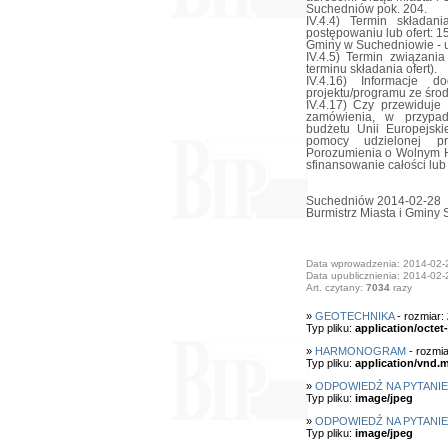
Suchedniów pok. 204.
IV.4.4) Termin składa
postępowaniu lub ofert: 1
Gminy w Suchedniowie - u
IV.4.5) Termin związani
terminu składania ofert).
IV.4.16) Informacje 
projektu/programu ze środk
IV.4.17) Czy przewiduje
zamówienia, w przypad
budżetu Unii Europejski
pomocy udzielonej pr
Porozumienia o Wolnym H
sfinansowanie całości lub
Suchedniów 2014-02-28
Burmistrz Miasta i Gminy
Data wprowadzenia: 2014-02-
Data upublicznienia: 2014-02-
Art. czytany:
7034
razy
»
GEOTECHNIKA
- rozmiar:
Typ pliku:
application/octet
»
HARMONOGRAM
- rozmia
Typ pliku:
application/vnd.m
»
ODPOWIEDŹ NA PYTANIE N
Typ pliku:
image/jpeg
»
ODPOWIEDŹ NA PYTANIE N
Typ pliku:
image/jpeg