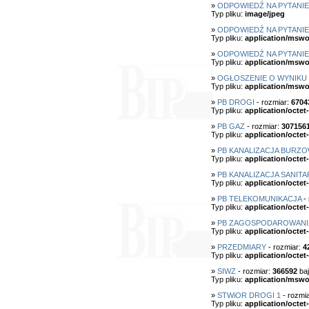
»
ODPOWIEDŹ NA PYTANIE N
Typ pliku:
image/jpeg
»
ODPOWIEDŹ NA PYTANIE
Typ pliku:
application/mswo
»
ODPOWIEDŹ NA PYTANIE
Typ pliku:
application/mswo
»
OGŁOSZENIE O WYNIKU 
Typ pliku:
application/mswo
»
PB DROGI
- rozmiar:
6704
Typ pliku:
application/octet
»
PB GAZ
- rozmiar:
307156
Typ pliku:
application/octet
»
PB KANALIZACJA BURZ
Typ pliku:
application/octet
»
PB KANALIZACJA SANITA
Typ pliku:
application/octet
»
PB TELEKOMUNIKACJA
- 
Typ pliku:
application/octet
»
PB ZAGOSPODAROWANI
Typ pliku:
application/octet
»
PRZEDMIARY
- rozmiar:
4
Typ pliku:
application/octet
»
SIWZ
- rozmiar:
366592
baj
Typ pliku:
application/mswo
»
STWiOR DROGI 1
- rozmi
Typ pliku:
application/octet