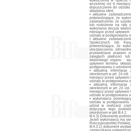
wykluczenia w oparciu o
wcześniej niż 6 miesięc
dopuszczenie do udziału
składania ofert;
• aktualne zaświadczen
potwierdzające, że wyko
zaświadczenie, że uzysk
lub rozłożenie na raty 
wykonania decyzji właśc
miesiące przed upływem 
udziału w postępowaniu o 
• aktualne zaświadczen
Społecznych lub Kasy
potwierdzające, że wyk
ubezpieczenia zdrowotne
przewidziane prawem zw
zaległych płatności lu
właściwego organu - wy
upływem terminu skład
postępowaniu o udzielenie
• aktualną informację
określonym w art. 24 ust.
miesięcy przed upływem 
udziału w postępowaniu o 
• aktualną informację
określonym w art. 24 ust.
miesięcy przed upływem 
udziału w postępowaniu o 
• wykonawca powołujący
udziału w postępowaniu 
udział w realizacji cz
dotyczące tego podmi
określonym w pkt III.4.2.
III.4.3) Dokumenty podmi
Jeżeli wykonawca ma sied
Rzeczypospolitej Polskiej
III.4.3.1) dokument wysta
zamieszkania potwierdzają