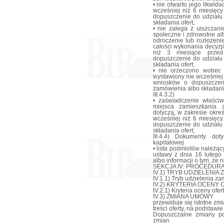
• nie otwarto jego likwid
wcześniej niż 6 miesięc
dopuszczenie do udziału
składania ofert;
• nie zalega z uiszczan
społeczne i zdrowotne al
odroczenie lub rozłożeni
całości wykonania decyzj
niż 3 miesiące przed
dopuszczenie do udziału
składania ofert;
• nie orzeczono wobec 
wystawiony nie wcześniej
wniosków o dopuszczen
zamówienia albo składania
III.4.3.2)
• zaświadczenie właści
miejsca zamieszkania 
dotyczą, w zakresie okreś
wcześniej niż 6 miesięc
dopuszczenie do udziału
składania ofert;
III.4.4) Dokumenty do
kapitałowej
• lista podmiotów należąc
ustawy z dnia 16 lutego
albo informacji o tym, że 
SEKCJA IV: PROCEDUR
IV.1) TRYB UDZIELENIA
IV.1.1) Tryb udzielenia z
IV.2) KRYTERIA OCENY 
IV.2.1) Kryteria oceny ofer
IV.3) ZMIANA UMOWY
przewiduje się istotne z
treści oferty, na podstaw
Dopuszczalne zmiany p
zmian