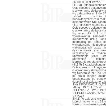
1600000,00 zł. każde.
• III.3.3) Potencjał technic
Opis sposobu dokonywani
o Wykonawcy złożą oświa
wg załącznika nr 1 do S
zakładu i urządzeń t
budowlanych w celu reali
dysponowania tymi zasob
• III.3.4) Osoby zdolne d
Opis sposobu dokonywani
o Wykonawcy złożą oświa
wg załącznika nr 1 do S
wykonywaniu zamówien
świadczenie usług, kont
informacją na temat ic
wykształcenia niezbędny
wykonywanych przez nie
dysponowania tymi oso
uczestniczyć w wykon
uprawnienia, jeżeli us
uprawnień - ( minima
kierowanie robotami drogo
• III.3.5) Sytuacja ekonom
Opis sposobu dokonywani
o Wykonawcy złożą oświa
wg załącznika nr 1 do SI
jej braku innego doku
ubezpieczony od odpowi
działalności związanej z
III.4) INFORMACJA O 
MAJĄ DOSTARCZYĆ 
SPEŁNIANIA WARUN
NIEPODLEGANIA WYKL
USTAWY
III.4.1) W zakresie wyk
których mowa w art. 22 u
warunków udziału w postę