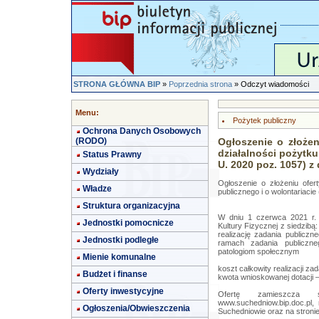
STRONA GŁÓWNA BIP
»
Poprzednia strona
» Odczyt wiadomości
Menu:
Pożytek publiczny
Ochrona Danych Osobowych
(RODO)
Ogłoszenie o złożen
działalności pożytku 
Status Prawny
U. 2020 poz. 1057) z 
Wydziały
Ogłoszenie o złożeniu ofert
Władze
publicznego i o wolontariacie 
Struktura organizacyjna
W dniu 1 czerwca 2021 r. 
Jednostki pomocnicze
Kultury Fizycznej z siedzibą:
realizację zadania publiczn
Jednostki podległe
ramach zadania publiczne
patologiom społecznym
Mienie komunalne
koszt całkowity realizacji zad
Budżet i finanse
kwota wnioskowanej dotacji –
Oferty inwestycyjne
Ofertę zamieszcza s
www.suchedniow.bip.doc.pl,
Ogłoszenia/Obwieszczenia
Suchedniowie oraz na stroni