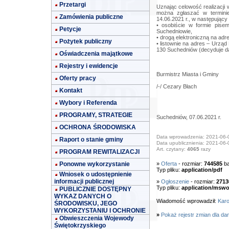
Przetargi
Uznając celowość realizacji 
można zgłaszać w terminie
Zamówienia publiczne
14.06.2021 r., w następujący
• osobiście w formie pis
Petycje
Suchedniowie,
• drogą elektroniczną na adr
Pożytek publiczny
• listownie na adres – Urząd
130 Suchedniów (decyduje da
Oświadczenia majątkowe
Rejestry i ewidencje
Burmistrz Miasta i Gminy
Oferty pracy
/-/ Cezary Błach
Kontakt
Wybory i Referenda
PROGRAMY, STRATEGIE
Suchedniów, 07.06.2021 r.
OCHRONA ŚRODOWISKA
Data wprowadzenia: 2021-06-
Raport o stanie gminy
Data upublicznienia: 2021-06-
Art. czytany:
4065
razy
PROGRAM REWITALIZACJI
Ponowne wykorzystanie
»
Oferta
- rozmiar:
744585
ba
Typ pliku:
application/pdf
Wniosek o udostępnienie
informacji publicznej
»
Ogłoszenie
- rozmiar:
2713
Typ pliku:
application/mswo
PUBLICZNIE DOSTĘPNY
WYKAZ DANYCH O
Wiadomość wprowadził:
Karo
ŚRODOWISKU, JEGO
WYKORZYSTANIU I OCHRONIE
»
Pokaż rejestr zmian dla da
Obwieszczenia Wojewody
Świętokrzyskiego