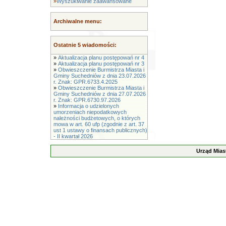
»
Wyszukiwanie zaawansowane
Archiwalne menu:
Ostatnie 5 wiadomości:
»
Aktualizacja planu postępowań nr 4
»
Aktualizacja planu postępowań nr 3
»
Obwieszczenie Burmistrza Miasta i
Gminy Suchedniów z dnia 23.07.2026
r. Znak: GPR.6733.4.2025
»
Obwieszczenie Burmistrza Miasta i
Gminy Suchedniów z dnia 27.07.2026
r. Znak: GPR.6730.97.2026
»
Informacja o udzielonych
umorzeniach niepodatkowych
należności budżetowych, o których
mowa w art. 60 ufp (zgodnie z art. 37
ust 1 ustawy o finansach publicznych)
- II kwartał 2026
Urząd Mias