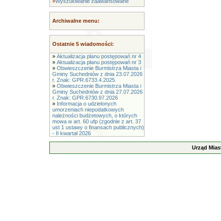
»
Wyszukiwanie zaawansowane
Archiwalne menu:
Ostatnie 5 wiadomości:
»
Aktualizacja planu postępowań nr 4
»
Aktualizacja planu postępowań nr 3
»
Obwieszczenie Burmistrza Miasta i
Gminy Suchedniów z dnia 23.07.2026
r. Znak: GPR.6733.4.2025
»
Obwieszczenie Burmistrza Miasta i
Gminy Suchedniów z dnia 27.07.2026
r. Znak: GPR.6730.97.2026
»
Informacja o udzielonych
umorzeniach niepodatkowych
należności budżetowych, o których
mowa w art. 60 ufp (zgodnie z art. 37
ust 1 ustawy o finansach publicznych)
- II kwartał 2026
Urząd Mias