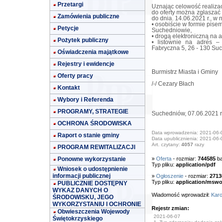
Przetargi
Uznając celowość realizac
do oferty można zgłaszać w
Zamówienia publiczne
do dnia. 14.06.2021 r., w
• osobiście w formie pis
Petycje
Suchedniowie,
• drogą elektroniczną na 
Pożytek publiczny
• listownie na adres –
Fabryczna 5, 26 - 130 Su
Oświadczenia majątkowe
Rejestry i ewidencje
Burmistrz Miasta i Gminy
Oferty pracy
/-/ Cezary Błach
Kontakt
Wybory i Referenda
PROGRAMY, STRATEGIE
Suchedniów, 07.06.2021 r
OCHRONA ŚRODOWISKA
Data wprowadzenia: 2021-06-
Raport o stanie gminy
Data upublicznienia: 2021-06-
Art. czytany:
4057
razy
PROGRAM REWITALIZACJI
Ponowne wykorzystanie
»
Oferta
- rozmiar:
744585
ba
Typ pliku:
application/pdf
Wniosek o udostępnienie
informacji publicznej
»
Ogłoszenie
- rozmiar:
2713
Typ pliku:
application/mswo
PUBLICZNIE DOSTĘPNY
WYKAZ DANYCH O
Wiadomość wprowadził:
Karo
ŚRODOWISKU, JEGO
WYKORZYSTANIU I OCHRONIE
Rejestr zmian:
Obwieszczenia Wojewody
2021-06-07
Świętokrzyskiego