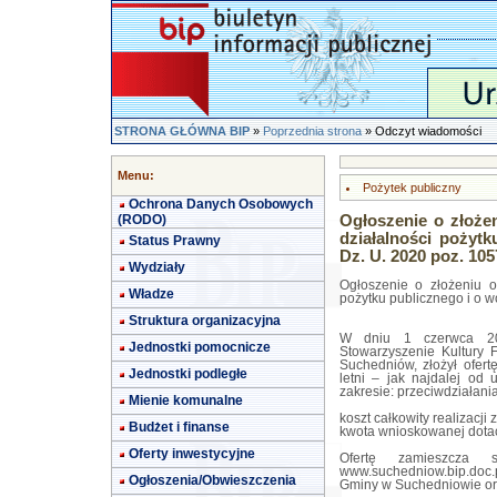
STRONA GŁÓWNA BIP
»
Poprzednia strona
» Odczyt wiadomości
Menu:
Pożytek publiczny
Ochrona Danych Osobowych
(RODO)
Ogłoszenie o złożen
działalności pożytku
Status Prawny
Dz. U. 2020 poz. 1057
Wydziały
Ogłoszenie o złożeniu of
Władze
pożytku publicznego i o wo
Struktura organizacyjna
W dniu 1 czerwca 202
Jednostki pomocnicze
Stowarzyszenie Kultury F
Suchedniów, złożył ofert
Jednostki podległe
letni – jak najdalej od
zakresie: przeciwdziałan
Mienie komunalne
koszt całkowity realizacji
Budżet i finanse
kwota wnioskowanej dotacj
Oferty inwestycyjne
Ofertę zamieszcza s
www.suchedniow.bip.doc.
Ogłoszenia/Obwieszczenia
Gminy w Suchedniowie ora