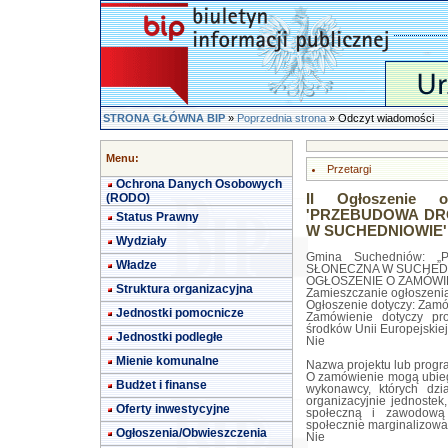
STRONA GŁÓWNA BIP
»
Poprzednia strona
» Odczyt wiadomości
Menu:
Przetargi
Ochrona Danych Osobowych
(RODO)
II Ogłoszenie o
'PRZEBUDOWA DRO
Status Prawny
W SUCHEDNIOWIE'
Wydziały
Gmina Suchedniów:
Władze
SŁONECZNA W SUCHED
OGŁOSZENIE O ZAMÓWIEN
Struktura organizacyjna
Zamieszczanie ogłoszeni
Ogłoszenie dotyczy: Zamó
Jednostki pomocnicze
Zamówienie dotyczy pr
środków Unii Europejskiej
Jednostki podległe
Nie
Mienie komunalne
Nazwa projektu lub prog
O zamówienie mogą ubiega
Budżet i finanse
wykonawcy, których dzia
organizacyjnie jednostek
Oferty inwestycyjne
społeczną i zawodową 
społecznie marginalizow
Ogłoszenia/Obwieszczenia
Nie