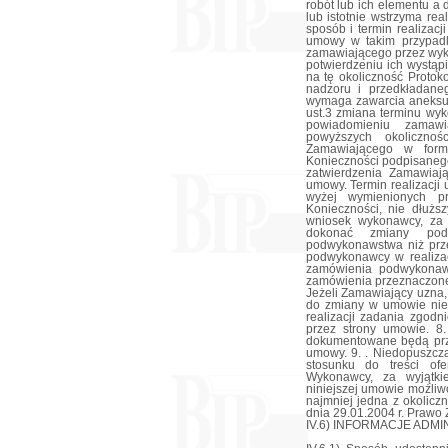
robót lub ich elementu a
lub istotnie wstrzyma re
sposób i termin realizac
umowy w takim przypad
zamawiającego przez wyko
potwierdzeniu ich wystą
na tę okoliczność Protok
nadzoru i przedkładane
wymaga zawarcia aneksu
ust.3 zmiana terminu wy
powiadomieniu zamawi
powyższych okolicznoś
Zamawiającego w formi
Konieczności podpisanego
zatwierdzenia Zamawia
umowy. Termin realizacji 
wyżej wymienionych pr
Konieczności, nie dłużs
wniosek wykonawcy, za
dokonać zmiany pod
podwykonawstwa niż prze
podwykonawcy w realizac
zamówienia podwykonaw
zamówienia przeznaczon
Jeżeli Zamawiający uzna,
do zmiany w umowie nie
realizacji zadania zgod
przez strony umowie. 8
dokumentowane będą prz
umowy. 9. . Niedopuszcz
stosunku do treści of
Wykonawcy, za wyjątki
niniejszej umowie możliw
najmniej jedna z okolicz
dnia 29.01.2004 r. Prawo
IV.6) INFORMACJE ADM