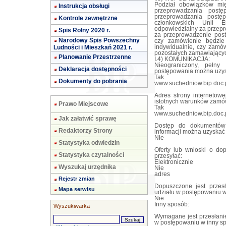
Podział obowiązków mi
Instrukcja obsługi
przeprowadzania post
przeprowadzania postę
Kontrole zewnętrzne
członkowskich Unii E
odpowiedzialny za przepr
Spis Rolny 2020 r.
za przeprowadzenie post
Narodowy Spis Powszechny
czy zamówienie będzie
Ludności i Mieszkań 2021 r.
indywidualnie, czy zamów
pozostałych zamawiającyc
Planowanie Przestrzenne
I.4) KOMUNIKACJA:
Nieograniczony, pełn
Deklaracja dostępności
postępowania można uzy
Tak
Dokumenty do pobrania
www.suchedniow.bip.doc.
Adres strony internetowe
istotnych warunków zamó
Prawo Miejscowe
Tak
www.suchedniow.bip.doc.
Jak załatwić sprawę
Dostęp do dokumentów 
Redaktorzy Strony
informacji można uzyska
Nie
Statystyka odwiedzin
Oferty lub wnioski o do
Statystyka czytalności
przesyłać:
Elektronicznie
Wyszukaj urzędnika
Nie
adres
Rejestr zmian
Dopuszczone jest przes
Mapa serwisu
udziału w postępowaniu w
Nie
Inny sposób:
Wyszukiwarka
Wymagane jest przesłanie
w postępowaniu w inny s