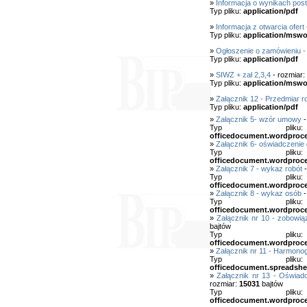
»
Informacja o wynikach pos
Typ pliku:
application/pdf
»
Informacja z otwarcia ofert
Typ pliku:
application/mswo
»
Ogłoszenie o zamówieniu 
Typ pliku:
application/pdf
»
SIWZ + zał 2,3,4
- rozmiar:
Typ pliku:
application/mswo
»
Załącznik 12 - Przedmiar r
Typ pliku:
application/pdf
»
Załącznik 5- wzór umowy
-
Typ pl
officedocument.wordproc
»
Załącznik 6- oświadczenie 
Typ pl
officedocument.wordproc
»
Załącznik 7 - wykaz robót
-
Typ pl
officedocument.wordproc
»
Załącznik 8 - wykaz osób
-
Typ pl
officedocument.wordproc
»
Załącznik nr 10 - zobowi
bajtów
Typ pl
officedocument.wordproc
»
Załącznik nr 11 - Harmono
Typ pl
officedocument.spreadshe
»
Załącznik nr 13 - Oświad
rozmiar:
15031
bajtów
Typ pl
officedocument.wordproc