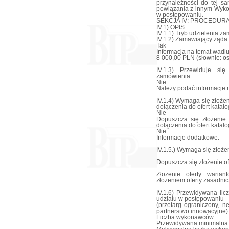
przynależności do tej s
powiązania z innym Wyko
w postępowaniu.
SEKCJA IV: PROCEDUR
IV.1) OPIS
IV.1.1) Tryb udzielenia z
IV.1.2) Zamawiający żąda
Tak
Informacja na temat wadi
8 000,00 PLN (słownie: os
IV.1.3) Przewiduje si
zamówienia:
Nie
Należy podać informacje n
IV.1.4) Wymaga się złożen
dołączenia do ofert katal
Nie
Dopuszcza się złożenie 
dołączenia do ofert katal
Nie
Informacje dodatkowe:
IV.1.5.) Wymaga się złożen
Dopuszcza się złożenie of
Złożenie oferty waria
złożeniem oferty zasadnic
IV.1.6) Przewidywana li
udziału w postępowaniu
(przetarg ograniczony, n
partnerstwo innowacyjne)
Liczba wykonawców
Przewidywana minimalna