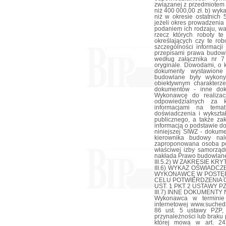
związanej z przedmiotem
niż 400 000,00 zł. b) wy
niż w okresie ostatnich 
jeżeli okres prowadzenia 
podaniem ich rodzaju, wa
rzecz których roboty t
określających czy te ro
szczególności informacj
przepisami prawa budow
według załącznika nr 7
oryginale. Dowodami, o 
dokumenty wystawione 
budowlane były wykony
obiektywnym charakterz
dokumentów - inne dok
Wykonawcę do realizacj
odpowiedzialnych za 
informacjami na temat
doświadczenia i wykszt
publicznego, a także za
informacją o podstawie d
niniejszej SIWZ - dokum
kierownika budowy nal
zaproponowana osoba po
właściwej izby samorząd
nakłada Prawo budowlan
III.5.2) W ZAKRESIE KR
III.6) WYKAZ OŚWIAD
WYKONAWCĘ W POSTĘP
CELU POTWIERDZENIA O
UST. 1 PKT 2 USTAWY P
III.7) INNE DOKUMENTY NI
Wykonawca w terminie
internetowej www.suchedn
86 ust. 5 ustawy PZP,
przynależności lub braku 
której mowa w art. 2