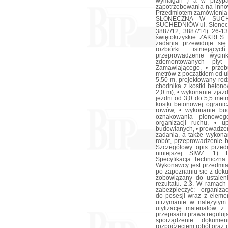
wymagań ) a w przypad
zapotrzebowania na inno
Przedmiotem zamówieni
SŁONECZNA W SUCHEDN
SUCHEDNIÓW ul. Słoneczna
3887/12, 3887/14) 26-1
świętokrzyskie ZAKRE
zadania przewiduje się
rozbiórki istniejąc
przeprowadzenie wyci
zdemontowanych płyt
Zamawiającego, • przeb
metrów z początkiem od u
5,50 m, projektowany rod
chodnika z kostki betono
2,0 m), • wykonanie zjaz
jezdni od 3,0 do 5,5 metr
kostki betonowej ogranic
rowów, • wykonanie bu
oznakowania pionoweg
organizacji ruchu, • 
budowlanych, • prowadzeni
zadania, a także wykona
robót, przeprowadzenie b
Szczegółowy opis przed
niniejszej SIWZ: 1) 
Specyfikacja Techniczna
Wykonawcy jest przedmia
po zapoznaniu sie z doku
zobowiązany do ustalen
rezultatu. 2.3. W ramach
zabezpieczyć: - organiz
do posesji wraz z elemen
utrzymanie w należytym 
utylizację materiałów z
przepisami prawa reguluj
sporządzenie dokumen
rozpoczęciem robót oraz 