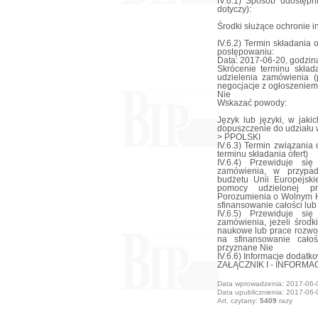
IV.6.1) Sposób udostępni
dotyczy):
Środki służące ochronie i
IV.6.2) Termin składania
postępowaniu:
Data: 2017-06-20, godzina
Skrócenie terminu skład
udzielenia zamówienia (p
negocjacje z ogłoszeniem
Nie
Wskazać powody:
Język lub języki, w jak
dopuszczenie do udziału
> PPOLSKI
IV.6.3) Termin związania 
terminu składania ofert)
IV.6.4) Przewiduje si
zamówienia, w przypad
budżetu Unii Europejski
pomocy udzielonej pr
Porozumienia o Wolnym H
sfinansowanie całości lub
IV.6.5) Przewiduje si
zamówienia, jeżeli środ
naukowe lub prace rozwo
na sfinansowanie cało
przyznane Nie
IV.6.6) Informacje dodatk
ZAŁĄCZNIK I - INFOR
Data wprowadzenia: 2017-06-
Data upublicznienia: 2017-06-
Art. czytany:
5409
razy