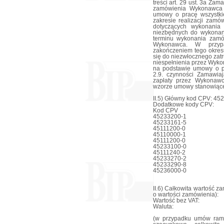
treści art. 29 ust. 3a Za
zamówienia Wykonawca 
umowy o pracę wszystki
zakresie realizacji zamów
dotyczących wykonania 
niezbędnych do wykonan
terminu wykonania zamów
Wykonawca. W przypa
zakończeniem tego okre
się do niezwłocznego zatru
niespełnienia przez Wyk
na podstawie umowy o p
2.9. czynności Zamawia
zapłaty przez Wykonaw
wzorze umowy stanowiącej 
II.5) Główny kod CPV: 45
Dodatkowe kody CPV:
Kod CPV
45233200-1
45233161-5
45111200-0
45110000-1
45111200-0
45233100-0
45111240-2
45233270-2
45233290-8
45236000-0
II.6) Całkowita wartość z
o wartości zamówienia):
Wartość bez VAT:
Waluta:
(w przypadku umów ram