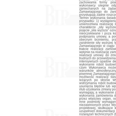
zachowania formy pis
wykonawcy ulegnie odp
zaniechanych na żąda
Zamawiającego do zani
przysługują żadne roszcz
Termin wykonania świadc
przypadku: 1) wystąpieni
uniemożliwia realizację 
charakterze „siły wyższe
pojęcie „siła wyższa” oz
nieoczekiwane i poza ko
podpisaniu umowy, a pow
obecnym brzmieniu, p
zaistnienie siły wyższej
Zamawiającego w ciągu 3 
trakcie realizacji zam
wpłynie na realizację za
realizacji umowy do zmi
trudnych do przewidzenia
intensywnych opadów des
wykonanie robót budowl
czym Wykonawca może p
warunków atmosferyczn
pisemnej Zamawiającego w
możliwość realizacji św
leżących po stronie W
wstrzymania robót budow
usunięcia błędów lub wp
i/lub uzyskania zmiany p
wymagają; a wykonanie 
wykonania zamówienia d
przez właściwy organ, o
inne podmioty wymagany
niezawinionych przez Wy
projektowej, skutkujące
uzupełnień dokumentacji
rozwiązań technicznych (