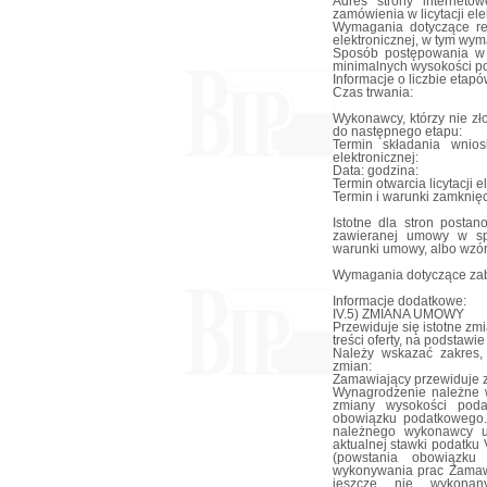
Adres strony internetow
zamówienia w licytacji ele
Wymagania dotyczące reje
elektronicznej, w tym wy
Sposób postępowania w to
minimalnych wysokości po
Informacje o liczbie etapów
Czas trwania:
Wykonawcy, którzy nie zł
do następnego etapu:
Termin składania wnios
elektronicznej:
Data: godzina:
Termin otwarcia licytacji e
Termin i warunki zamknięcia
Istotne dla stron posta
zawieranej umowy w sp
warunki umowy, albo wzó
Wymagania dotyczące zab
Informacje dodatkowe:
IV.5) ZMIANA UMOWY
Przewiduje się istotne z
treści oferty, na podstaw
Należy wskazać zakres,
zmian:
Zamawiający przewiduje 
Wynagrodzenie należne 
zmiany wysokości poda
obowiązku podatkowego.
należnego wykonawcy u
aktualnej stawki podatku
(powstania obowiązku
wykonywania prac Zamawi
jeszcze nie wykona