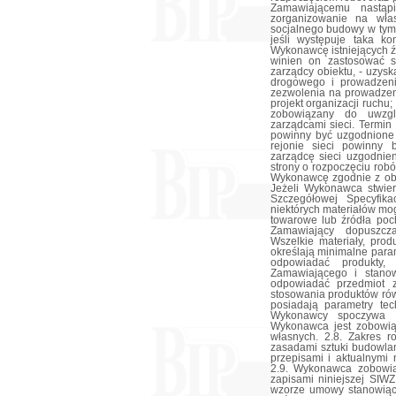
Zamawiającemu nastąp
zorganizowanie na wła
socjalnego budowy w tym 
jeśli występuje taka k
Wykonawcę istniejących źr
winien on zastosować s
zarządcy obiektu, - uzys
drogowego i prowadzeni
zezwolenia na prowadzen
projekt organizacji ruchu
zobowiązany do uwzglę
zarządcami sieci. Termin
powinny być uzgodnione 
rejonie sieci powinny
zarządcę sieci uzgodnie
strony o rozpoczęciu rob
Wykonawcę zgodnie z obo
Jeżeli Wykonawca stwier
Szczegółowej Specyfika
niektórych materiałów m
towarowe lub źródła poch
Zamawiający dopuszcz
Wszelkie materiały, pro
określają minimalne para
odpowiadać produkty,
Zamawiającego i stano
odpowiadać przedmiot 
stosowania produktów rów
posiadają parametry te
Wykonawcy spoczywa ob
Wykonawca jest zobowią
własnych. 2.8. Zakres 
zasadami sztuki budowlan
przepisami i aktualnymi 
2.9. Wykonawca zobowią
zapisami niniejszej SIW
wzorze umowy stanowiący