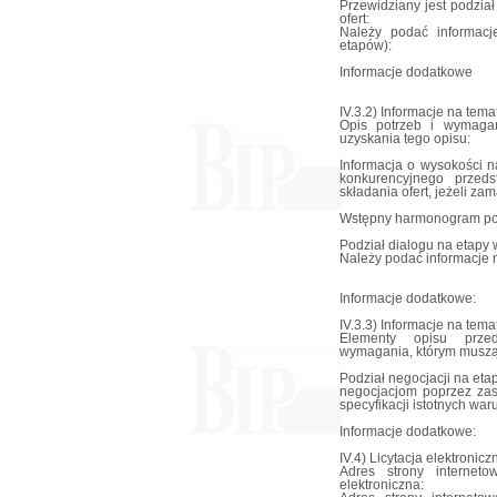
Przewidziany jest podział
ofert:
Należy podać informacj
etapów):
Informacje dodatkowe
IV.3.2) Informacje na tem
Opis potrzeb i wymaga
uzyskania tego opisu:
Informacja o wysokości 
konkurencyjnego przeds
składania ofert, jeżeli z
Wstępny harmonogram po
Podział dialogu na etapy 
Należy podać informacje 
Informacje dodatkowe:
IV.3.3) Informacje na tem
Elementy opisu przed
wymagania, którym muszą 
Podział negocjacji na eta
negocjacjom poprzez zas
specyfikacji istotnych wa
Informacje dodatkowe:
IV.4) Licytacja elektronicz
Adres strony interneto
elektroniczna: