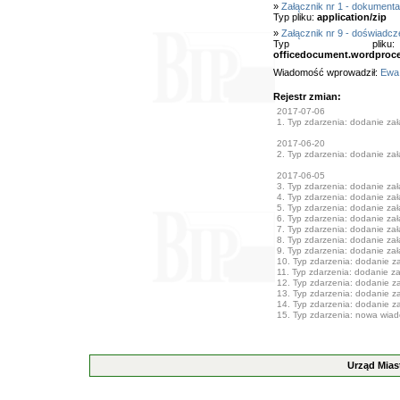
»
Załącznik nr 1 - dokumenta
Typ pliku:
application/zip
»
Załącznik nr 9 - doświadc
Typ pl
officedocument.wordproc
Wiadomość wprowadził:
Ewa
Rejestr zmian:
2017-07-06
1. Typ zdarzenia: dodanie załą
2017-06-20
2. Typ zdarzenia: dodanie załą
2017-06-05
3. Typ zdarzenia: dodanie załą
4. Typ zdarzenia: dodanie załą
5. Typ zdarzenia: dodanie załą
6. Typ zdarzenia: dodanie załą
7. Typ zdarzenia: dodanie załą
8. Typ zdarzenia: dodanie załą
9. Typ zdarzenia: dodanie załą
10. Typ zdarzenia: dodanie zał
11. Typ zdarzenia: dodanie zał
12. Typ zdarzenia: dodanie zał
13. Typ zdarzenia: dodanie zał
14. Typ zdarzenia: dodanie zał
15. Typ zdarzenia: nowa wia
Urząd Mias