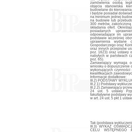
zamówienia osobą legi
objęcia stanowiska ki
budowlane do kierowania
i będzie posiadał doświa
na minimum jednej budow
na budowie lub przebudo
300 metrów, zakończoną
składania ofert. Określ
posiadanych uprawni
odpowiadające im upraw
podstawie wcześniej obo
uprawnienia wydane o
Gospodarczego oraz Konfe
oraz innych przepisów us
poz. 1623) oraz ustawy 
nabytych w państwach czł
poz. 65).
Zamawiający wymaga o
wniosku o dopuszczenie d
wykonujących czynności p
kwalifikacjach zawodowyc
Informacje dodatkowe:
III.2) PODSTAWY WYKLU
III.2.1) Podstawy wyklucze
III.2.2) Zamawiający prz
24 ust. 5 ustawy Pzp
fakultatywne podstawy wy
w art. 24 ust. 5 pkt 1 usta
Tak (podstawa wykluczenia
III.3) WYKAZ OŚWIA
CELU WSTĘPNEGO P