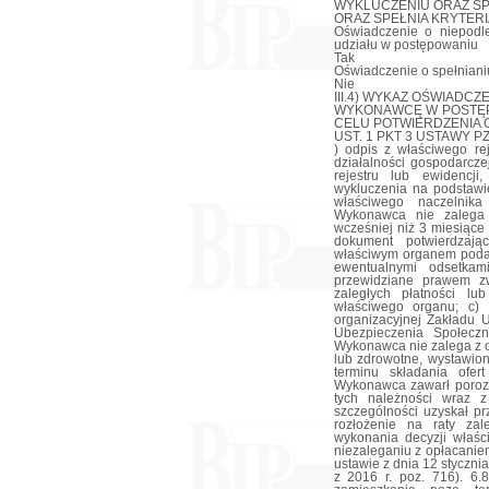
WYKLUCZENIU ORAZ SP
ORAZ SPEŁNIA KRYTERI
Oświadczenie o niepodl
udziału w postępowaniu
Tak
Oświadczenie o spełnianiu
Nie
III.4) WYKAZ OŚWIADC
WYKONAWCĘ W POSTĘP
CELU POTWIERDZENIA O
UST. 1 PKT 3 USTAWY PZ
) odpis z właściwego rej
działalności gospodarcz
rejestru lub ewidencj
wykluczenia na podstawie
właściwego naczelnika
Wykonawca nie zalega 
wcześniej niż 3 miesiące
dokument potwierdzaj
właściwym organem podat
ewentualnymi odsetkam
przewidziane prawem zw
zaległych płatności lu
właściwego organu; c) 
organizacyjnej Zakładu 
Ubezpieczenia Społeczn
Wykonawca nie zalega z 
lub zdrowotne, wystawio
terminu składania ofer
Wykonawca zawarł poroz
tych należności wraz 
szczególności uzyskał p
rozłożenie na raty zal
wykonania decyzji właś
niezaleganiu z opłacanie
ustawie z dnia 12 stycznia
z 2016 r. poz. 716). 6.