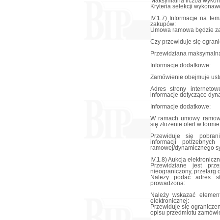
Maksymalna liczba wyko
Kryteria selekcji wykonaw
IV.1.7) Informacje na t
zakupów:
Umowa ramowa będzie za
Czy przewiduje się ogran
Przewidziana maksymalna
Informacje dodatkowe:
Zamówienie obejmuje ust
Adres strony interneto
informacje dotyczące dy
Informacje dodatkowe:
W ramach umowy ramowe
się złożenie ofert w formi
Przewiduje się pobran
informacji potrzebny
ramowej/dynamicznego s
IV.1.8) Aukcja elektronicz
Przewidziane jest prze
nieograniczony, przetarg 
Należy podać adres str
prowadzona:
Należy wskazać element
elektronicznej:
Przewiduje się ograniczen
opisu przedmiotu zamówie