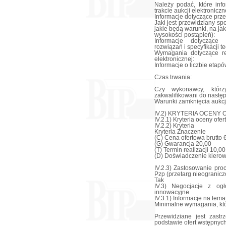
Należy podać, które in
trakcie aukcji elektroniczn
Informacje dotyczące przeb
Jaki jest przewidziany sp
jakie będą warunki, na j
wysokości postąpień):
Informacje dotyczące 
rozwiązań i specyfikacji 
Wymagania dotyczące rej
elektronicznej:
Informacje o liczbie etapów
Czas trwania:
Czy wykonawcy, którz
zakwalifikowani do nastę
Warunki zamknięcia aukcji
IV.2) KRYTERIA OCENY 
IV.2.1) Kryteria oceny ofert
IV.2.2) Kryteria
Kryteria Znaczenie
(C) Cena ofertowa brutto 
(G) Gwarancja 20,00
(T) Termin realizacji 10,00
(D) Doświadczenie kiero
IV.2.3) Zastosowanie pro
Pzp (przetarg nieogranicz
Tak
IV.3) Negocjacje z ogł
innowacyjne
IV.3.1) Informacje na tema
Minimalne wymagania, któr
Przewidziane jest zast
podstawie ofert wstępnyc