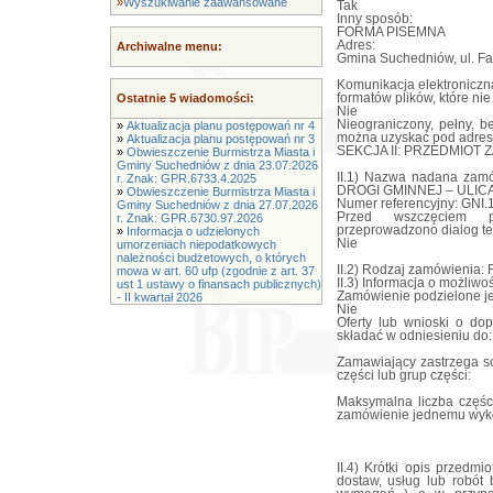
»
Wyszukiwanie zaawansowane
Tak
Inny sposób:
FORMA PISEMNA
Adres:
Archiwalne menu:
Gmina Suchedniów, ul. Fab
Komunikacja elektroniczn
Ostatnie 5 wiadomości:
formatów plików, które ni
Nie
Nieograniczony, pełny, b
»
Aktualizacja planu postępowań nr 4
można uzyskać pod adres
»
Aktualizacja planu postępowań nr 3
SEKCJA II: PRZEDMIOT 
»
Obwieszczenie Burmistrza Miasta i
Gminy Suchedniów z dnia 23.07.2026
II.1) Nazwa nadana za
r. Znak: GPR.6733.4.2025
DROGI GMINNEJ – ULI
»
Obwieszczenie Burmistrza Miasta i
Numer referencyjny: GNI.
Gminy Suchedniów z dnia 27.07.2026
Przed wszczęciem p
r. Znak: GPR.6730.97.2026
przeprowadzono dialog te
»
Informacja o udzielonych
Nie
umorzeniach niepodatkowych
należności budżetowych, o których
II.2) Rodzaj zamówienia:
mowa w art. 60 ufp (zgodnie z art. 37
II.3) Informacja o możliwo
ust 1 ustawy o finansach publicznych)
Zamówienie podzielone jes
- II kwartał 2026
Nie
Oferty lub wnioski o d
składać w odniesieniu do:
Zamawiający zastrzega so
części lub grup części:
Maksymalna liczba częśc
zamówienie jednemu wyk
II.4) Krótki opis przedmi
dostaw, usług lub robót