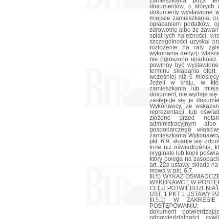
zamieszkania poza tery
dokumentów, o których 
dokumenty wystawione w
miejsce zamieszkania, po
opłacaniem podatków, op
zdrowotne albo że zawar
spłat tych należności, w
szczególności uzyskał p
rozłożenie na raty zal
wykonania decyzji właści
nie ogłoszono upadłości
powinny być wystawione
terminu składania ofer
wcześniej niż 6 miesięcy
Jeżeli w kraju, w kt
zamieszkania lub miej
dokument, nie wydaje się
zastępuje się je dokum
Wykonawcy, ze wskazan
reprezentacji, lub oświa
złożone przed nota
administracyjnym a
gospodarczego właści
zamieszkania Wykonawcy 
pkt. 6.9. stosuje się od
inne niż oświadczenia, 
oryginale lub kopii pośw
który polega na zasobac
art. 22a ustawy, składa 
mowa w pkt. 6.7
III.5) WYKAZ OŚWIAD
WYKONAWCĘ W POSTĘP
CELU POTWIERDZENIA O
UST. 1 PKT 1 USTAWY P
III.5.1) W ZAKRES
POSTĘPOWANIU:
dokument potwierdzaj
odpowiedzialności cyw