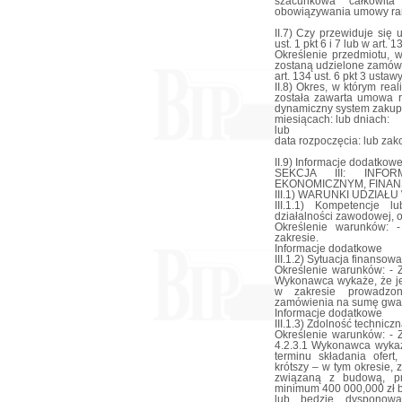
szacunkowa całkowit
obowiązywania umowy ra
II.7) Czy przewiduje się
ust. 1 pkt 6 i 7 lub w art. 
Określenie przedmiotu, 
zostaną udzielone zamówie
art. 134 ust. 6 pkt 3 ustaw
II.8) Okres, w którym re
została zawarta umowa r
dynamiczny system zakup
miesiącach: lub dniach:
lub
data rozpoczęcia: lub za
II.9) Informacje dodatkowe
SEKCJA III: INF
EKONOMICZNYM, FINAN
III.1) WARUNKI UDZIA
III.1.1) Kompetencje 
działalności zawodowej, o
Określenie warunków: 
zakresie.
Informacje dodatkowe
III.1.2) Sytuacja finanso
Określenie warunków: - 
Wykonawca wykaże, że je
w zakresie prowadzon
zamówienia na sumę gwara
Informacje dodatkowe
III.1.3) Zdolność technic
Określenie warunków: - 
4.2.3.1 Wykonawca wykaż
terminu składania ofert,
krótszy – w tym okresie,
związaną z budową, pr
minimum 400 000,000 zł b
lub będzie dysponowa