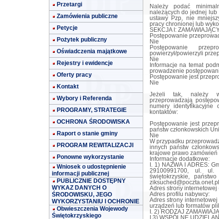
Przetargi
Należy podać minimaln
należących do jednej lub 
Zamówienia publiczne
ustawy Pzp, nie mniejsz
pracy chronionej lub wyko
Petycje
SEKCJA I: ZAMAWIAJĄC
Postępowanie przeprowad
Pożytek publiczny
Nie
Postępowanie przep
Oświadczenia majątkowe
powierzył/powierzyli prz
Nie
Rejestry i ewidencje
Informacje na temat podm
prowadzenie postępowani
Oferty pracy
Postępowanie jest przep
Nie
Kontakt
Jeżeli tak, należy w
Wybory i Referenda
przeprowadzają postępow
numery identyfikacyjne
PROGRAMY, STRATEGIE
kontaktów:
OCHRONA ŚRODOWISKA
Postępowanie jest przep
państw członkowskich Uni
Raport o stanie gminy
Nie
W przypadku przeprowadz
PROGRAM REWITALIZACJI
innych państw członkows
krajowe prawo zamówień 
Ponowne wykorzystanie
Informacje dodatkowe:
I. 1) NAZWA I ADRES: Gm
Wniosek o udostępnienie
29100991700, ul. ul.
informacji publicznej
świętokrzyskie, państw
PUBLICZNIE DOSTĘPNY
ziksuched@poczta.onet.p
WYKAZ DANYCH O
Adres strony internetowej
ŚRODOWISKU, JEGO
Adres profilu nabywcy:
Adres strony internetowe
WYKORZYSTANIU I OCHRONIE
urządzeń lub formatów pli
Obwieszczenia Wojewody
I. 2) RODZAJ ZAMAWIAJĄ
Świętokrzyskiego
I.3) WSPÓLNE UDZIELANIE