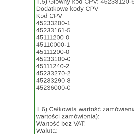
II.5) Główny kod CPV: 45233120-
Dodatkowe kody CPV:
Kod CPV
45233200-1
45233161-5
45111200-0
45110000-1
45111200-0
45233100-0
45111240-2
45233270-2
45233290-8
45236000-0
II.6) Całkowita wartość zamówieni
wartości zamówienia):
Wartość bez VAT:
Waluta: