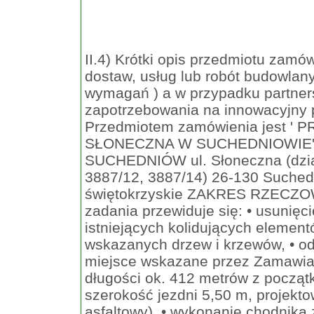
II.4) Krótki opis przedmiotu zamówi
dostaw, usług lub robót budowlany
wymagań ) a w przypadku partner
zapotrzebowania na innowacyjny p
Przedmiotem zamówienia jest 
SŁONECZNA W SUCHEDNIOWIE' Lo
SUCHEDNIÓW ul. Słoneczna (działk
3887/12, 3887/14) 26-130 Suched
świętokrzyskie ZAKRES RZECZO
zadania przewiduje się: • usunięc
istniejących kolidujących elemen
wskazanych drzew i krzewów, • 
miejsce wskazane przez Zamawiają
długości ok. 412 metrów z począt
szerokość jezdni 5,50 m, projekto
asfaltowy), • wykonanie chodnika 