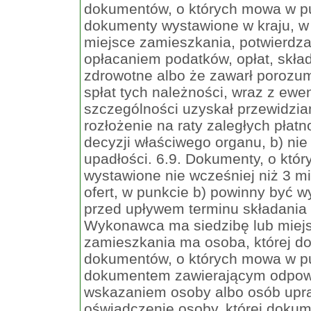
dokumentów, o których mowa w pu
dokumenty wystawione w kraju, w
miejsce zamieszkania, potwierdzaj
opłacaniem podatków, opłat, skła
zdrowotne albo że zawarł porozu
spłat tych należności, wraz z ew
szczególności uzyskał przewidzia
rozłożenie na raty zaległych płat
decyzji właściwego organu, b) nie 
upadłości. 6.9. Dokumenty, o któ
wystawione nie wcześniej niż 3 m
ofert, w punkcie b) powinny być w
przed upływem terminu składania o
Wykonawca ma siedzibę lub miejs
zamieszkania ma osoba, której do
dokumentów, o których mowa w punk
dokumentem zawierającym odpow
wskazaniem osoby albo osób upraw
oświadczenie osoby, której dokum