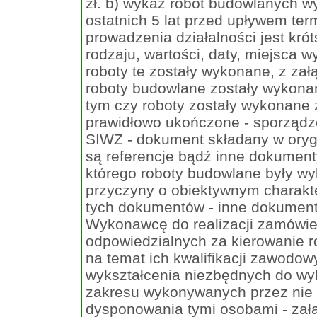
zł. b) wykaz robót budowlanych w
ostatnich 5 lat przed upływem term
prowadzenia działalności jest kró
rodzaju, wartości, daty, miejsca 
roboty te zostały wykonane, z za
roboty budowlane zostały wykonan
tym czy roboty zostały wykonane
prawidłowo ukończone - sporządzo
SIWZ - dokument składany w oryg
są referencje bądź inne dokument
którego roboty budowlane były wy
przyczyny o obiektywnym charakt
tych dokumentów - inne dokument
Wykonawcę do realizacji zamówie
odpowiedzialnych za kierowanie r
na temat ich kwalifikacji zawodow
wykształcenia niezbędnych do wy
zakresu wykonywanych przez nie 
dysponowania tymi osobami - załą