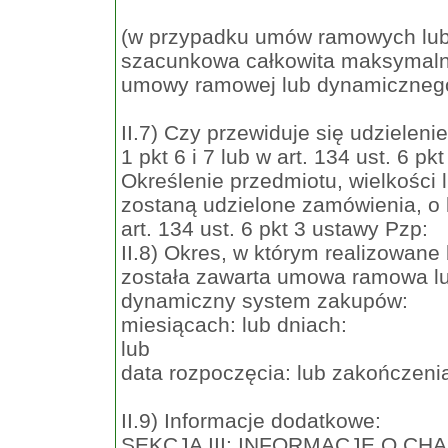
(w przypadku umów ramowych lu
szacunkowa całkowita maksymaln
umowy ramowej lub dynamiczneg
II.7) Czy przewiduje się udzielen
1 pkt 6 i 7 lub w art. 134 ust. 6 p
Określenie przedmiotu, wielkości
zostaną udzielone zamówienia, o k
art. 134 ust. 6 pkt 3 ustawy Pzp:
II.8) Okres, w którym realizowane
została zawarta umowa ramowa lub
dynamiczny system zakupów:
miesiącach: lub dniach:
lub
data rozpoczęcia: lub zakończeni
II.9) Informacje dodatkowe:
SEKCJA III: INFORMACJE O C