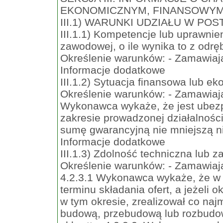
EKONOMICZNYM, FINANSOWYM
III.1) WARUNKI UDZIAŁU W PO
III.1.1) Kompetencje lub uprawnie
zawodowej, o ile wynika to z odr
Określenie warunków: - Zamawiają
Informacje dodatkowe
III.1.2) Sytuacja finansowa lub e
Określenie warunków: - Zamawiają
Wykonawca wykaże, że jest ubezp
zakresie prowadzonej działalnoś
sumę gwarancyjną nie mniejszą ni
Informacje dodatkowe
III.1.3) Zdolność techniczna lub
Określenie warunków: - Zamawiają
4.2.3.1 Wykonawca wykaże, że w o
terminu składania ofert, a jeżeli o
w tym okresie, zrealizował co na
budową, przebudową lub rozbudow