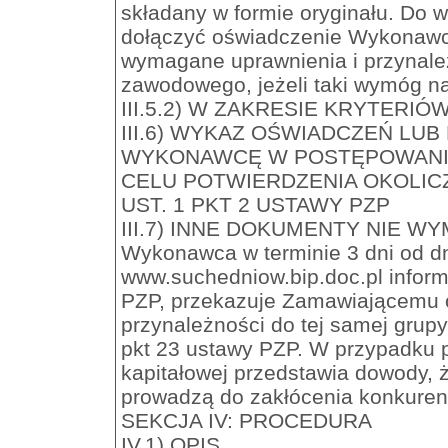
składany w formie oryginału. Do 
dołączyć oświadczenie Wykonawc
wymagane uprawnienia i przynale
zawodowego, jeżeli taki wymóg n
III.5.2) W ZAKRESIE KRYTERIÓ
III.6) WYKAZ OŚWIADCZEŃ L
WYKONAWCĘ W POSTĘPOWANI
CELU POTWIERDZENIA OKOLICZ
UST. 1 PKT 2 USTAWY PZP
III.7) INNE DOKUMENTY NIE WYMIE
Wykonawca w terminie 3 dni od dn
www.suchedniow.bip.doc.pl informa
PZP, przekazuje Zamawiającemu o
przynależności do tej samej grupy 
pkt 23 ustawy PZP. W przypadku p
kapitałowej przedstawia dowody,
prowadzą do zakłócenia konkuren
SEKCJA IV: PROCEDURA
IV.1) OPIS