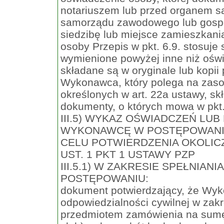
notariuszem lub przed organem 
samorządu zawodowego lub gosp
siedzibę lub miejsce zamieszkan
osoby Przepis w pkt. 6.9. stosuje
wymienione powyżej inne niż oświ
składane są w oryginale lub kopi
Wykonawca, który polega na zas
określonych w art. 22a ustawy, 
dokumenty, o których mowa w pkt.
III.5) WYKAZ OŚWIADCZEŃ L
WYKONAWCĘ W POSTĘPOWANI
CELU POTWIERDZENIA OKOLICZ
UST. 1 PKT 1 USTAWY PZP
III.5.1) W ZAKRESIE SPEŁNIA
POSTĘPOWANIU:
dokument potwierdzający, że Wyk
odpowiedzialności cywilnej w zakr
przedmiotem zamówienia na sumę 