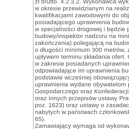
zł brutto. 4.2.3.2. Wykonawca wy
w okresie przewidzianym na reali
kwalifikacjami zawodowymi do ob
posiadającego uprawnienia budow
w specjalności drogowej i będzie 
budowy/inspektor nadzoru na min
zakończenia) polegającą na budow
o długości minimum 300 metrów,
upływem terminu składania ofert.
w zakresie posiadanych uprawni
odpowiadające im uprawnienia bu
podstawie wcześniej obowiązując
uprawnienia wydane obywatelom 
Gospodarczego oraz Konfederacji 
oraz innych przepisów ustawy Pra
poz. 1623) oraz ustawy o zasada
nabytych w państwach członkowskic
65).
Zamawiający wymaga od wykonawc