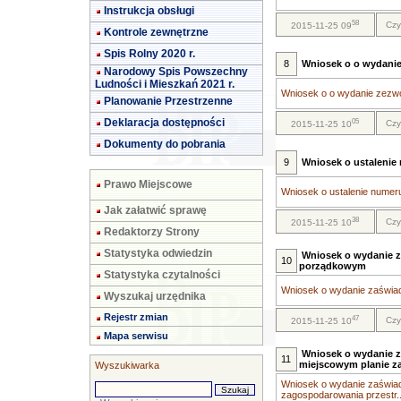
Instrukcja obsługi
58
Czy
2015-11-25 09
Kontrole zewnętrzne
Spis Rolny 2020 r.
8
Wniosek o o wydanie
Narodowy Spis Powszechny
Ludności i Mieszkań 2021 r.
Wniosek o o wydanie zezwol
Planowanie Przestrzenne
Deklaracja dostępności
05
Czy
2015-11-25 10
Dokumenty do pobrania
9
Wniosek o ustaleni
Prawo Miejscowe
Wniosek o ustalenie numer
Jak załatwić sprawę
38
Czy
2015-11-25 10
Redaktorzy Strony
Statystyka odwiedzin
Wniosek o wydanie z
10
porządkowym
Statystyka czytalności
Wniosek o wydanie zaświad
Wyszukaj urzędnika
Rejestr zmian
47
Czy
2015-11-25 10
Mapa serwisu
Wniosek o wydanie z
11
miejscowym planie z
Wyszukiwarka
Wniosek o wydanie zaświad
zagospodarowania przestr..