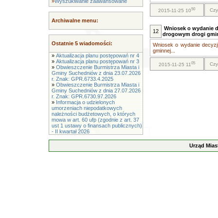
»
Wyszukiwanie zaawansowane
50
Czy
2015-11-25 10
Archiwalne menu:
Wniosek o wydanie de
12
drogowym drogi gmi
Ostatnie 5 wiadomości:
Wniosek o wydanie decyzji
gminnej...
»
Aktualizacja planu postępowań nr 4
»
Aktualizacja planu postępowań nr 3
05
Czy
2015-11-25 11
»
Obwieszczenie Burmistrza Miasta i
Gminy Suchedniów z dnia 23.07.2026
r. Znak: GPR.6733.4.2025
»
Obwieszczenie Burmistrza Miasta i
Gminy Suchedniów z dnia 27.07.2026
r. Znak: GPR.6730.97.2026
»
Informacja o udzielonych
umorzeniach niepodatkowych
należności budżetowych, o których
mowa w art. 60 ufp (zgodnie z art. 37
ust 1 ustawy o finansach publicznych)
- II kwartał 2026
Urząd Mias