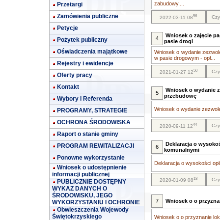
zabudowy....
Przetargi
Zamówienia publiczne
56
Czy
2022-03-11 08
Petycje
Wniosek o zajęcie p
4
Pożytek publiczny
pasie drogi
Oświadczenia majątkowe
Wniosek o wydanie zezwole
w pasie drogowym - opł...
Rejestry i ewidencje
50
Czy
2021-01-27 12
Oferty pracy
Kontakt
Wniosek o wydanie ze
5
przebudowę
Wybory i Referenda
Wniosek o wydanie zezwolen
PROGRAMY, STRATEGIE
OCHRONA ŚRODOWISKA
44
Czy
2020-09-11 12
Raport o stanie gminy
Deklaracja o wysoko
PROGRAM REWITALIZACJI
6
komunalnymi
Ponowne wykorzystanie
Deklaracja o wysokości op
Wniosek o udostępnienie
informacji publicznej
18
Czy
2020-01-09 08
PUBLICZNIE DOSTĘPNY
WYKAZ DANYCH O
ŚRODOWISKU, JEGO
7
Wniosek o o przyzna
WYKORZYSTANIU I OCHRONIE
Obwieszczenia Wojewody
Świętokrzyskiego
Wniosek o o przyznanie lok