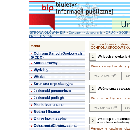
STRONA GŁÓWNA BIP
»
Dokumenty do pobrania
»
DRUKI - GOSP
PRZESTRZENNE
Ilość wiadomości z dzi
Menu:
OCHRONA ŚRODOWISKA,
Ochrona Danych Osobowych
1
Wniosek o wydanie 
(RODO)
Status Prawny
Wniosek o wydanie decyzji
Wydziały
25
Cz
2025-11-28 09
Władze
Struktura organizacyjna
2
Wzór pisma dotycząc
Jednostki pomocnicze
Jednostki podległe
Wzór pisma dotyczącego ak
Mienie komunalne
30
Czy
2024-04-26 12
Budżet i finanse
Oferty inwestycyjne
Wniosek o ustalenie l
3
warunków zabudowy
Ogłoszenia/Obwieszczenia
Wniosek o ustalenie loka