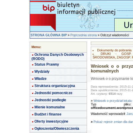
STRONA GŁÓWNA BIP
»
Poprzednia strona
» Odczyt wiadomości
Menu:
Dokumenty do pobrania
DRUKI - GOSP.
Ochrona Danych Osobowych
ŚRODOWISKA, ZAGOSP.
(RODO)
Status Prawny
Wniosek o o przyz
komunalnych
Wydziały
Władze
Wniosek o o przyznanie l
Struktura organizacyjna
Data wprowadzenia: 2015-11-
Data upublicznienia: 2015-11-
Jednostki pomocnicze
Art. czytany:
6514
razy
Jednostki podległe
»
Wniosek o przydział lokalu
Typ pl
Mienie komunalne
officedocument.wordproc
Wiadomość wprowadził:
Janu
Budżet i finanse
Oferty inwestycyjne
»
Pokaż rejestr zmian dla da
Ogłoszenia/Obwieszczenia