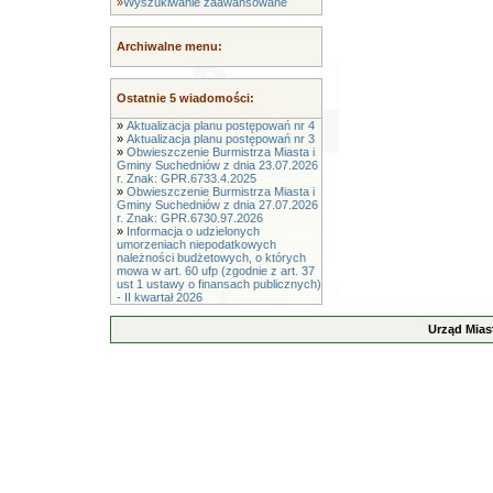
»
Wyszukiwanie zaawansowane
Archiwalne menu:
Ostatnie 5 wiadomości:
»
Aktualizacja planu postępowań nr 4
»
Aktualizacja planu postępowań nr 3
»
Obwieszczenie Burmistrza Miasta i
Gminy Suchedniów z dnia 23.07.2026
r. Znak: GPR.6733.4.2025
»
Obwieszczenie Burmistrza Miasta i
Gminy Suchedniów z dnia 27.07.2026
r. Znak: GPR.6730.97.2026
»
Informacja o udzielonych
umorzeniach niepodatkowych
należności budżetowych, o których
mowa w art. 60 ufp (zgodnie z art. 37
ust 1 ustawy o finansach publicznych)
- II kwartał 2026
Urząd Mias