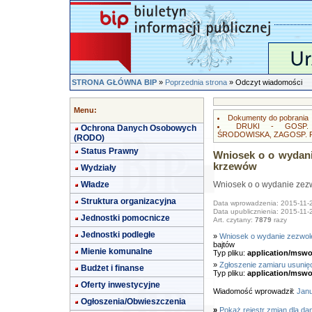
STRONA GŁÓWNA BIP
»
Poprzednia strona
» Odczyt wiadomości
Menu:
Dokumenty do pobrania
DRUKI - GOSP.
Ochrona Danych Osobowych
ŚRODOWISKA, ZAGOSP.
(RODO)
Status Prawny
Wniosek o o wydani
krzewów
Wydziały
Władze
Wniosek o o wydanie zezw
Struktura organizacyjna
Data wprowadzenia: 2015-11-
Data upublicznienia: 2015-11-
Jednostki pomocnicze
Art. czytany:
7879
razy
Jednostki podległe
»
Wniosek o wydanie zezwole
bajtów
Mienie komunalne
Typ pliku:
application/mswo
»
Zgłoszenie zamiaru usuni
Budżet i finanse
Typ pliku:
application/mswo
Oferty inwestycyjne
Wiadomość wprowadził:
Janu
Ogłoszenia/Obwieszczenia
»
Pokaż rejestr zmian dla da