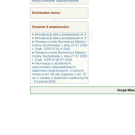
»
Wyszukiwanie zaawansowane
Archiwalne menu:
Ostatnie 5 wiadomości:
»
Aktualizacja planu postępowań nr 4
»
Aktualizacja planu postępowań nr 3
»
Obwieszczenie Burmistrza Miasta i
Gminy Suchedniów z dnia 23.07.2026
r. Znak: GPR.6733.4.2025
»
Obwieszczenie Burmistrza Miasta i
Gminy Suchedniów z dnia 27.07.2026
r. Znak: GPR.6730.97.2026
»
Informacja o udzielonych
umorzeniach niepodatkowych
należności budżetowych, o których
mowa w art. 60 ufp (zgodnie z art. 37
ust 1 ustawy o finansach publicznych)
- II kwartał 2026
Urząd Mias