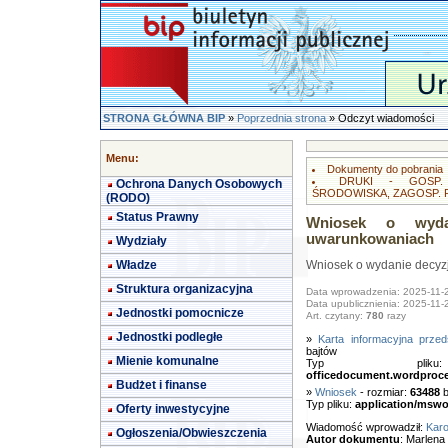
STRONA GŁÓWNA BIP
»
Poprzednia strona
» Odczyt wiadomości
Menu:
Dokumenty do pobrania
DRUKI - GOSP.
Ochrona Danych Osobowych
ŚRODOWISKA, ZAGOSP.
(RODO)
Status Prawny
Wniosek o wyda
uwarunkowaniach
Wydziały
Władze
Wniosek o wydanie decyz
Struktura organizacyjna
Data wprowadzenia: 2025-11-
Data upublicznienia: 2025-11-
Jednostki pomocnicze
Art. czytany:
780
razy
Jednostki podległe
»
Karta informacyjna przed
bajtów
Mienie komunalne
Typ pl
officedocument.wordproc
Budżet i finanse
»
Wniosek
- rozmiar:
63488
b
Typ pliku:
application/mswo
Oferty inwestycyjne
Wiadomość wprowadził:
Karo
Ogłoszenia/Obwieszczenia
Autor dokumentu
: Marlen