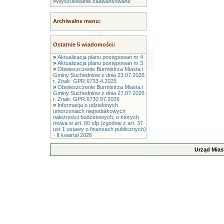
»
Wyszukiwanie zaawansowane
Archiwalne menu:
Ostatnie 5 wiadomości:
»
Aktualizacja planu postępowań nr 4
»
Aktualizacja planu postępowań nr 3
»
Obwieszczenie Burmistrza Miasta i
Gminy Suchedniów z dnia 23.07.2026
r. Znak: GPR.6733.4.2025
»
Obwieszczenie Burmistrza Miasta i
Gminy Suchedniów z dnia 27.07.2026
r. Znak: GPR.6730.97.2026
»
Informacja o udzielonych
umorzeniach niepodatkowych
należności budżetowych, o których
mowa w art. 60 ufp (zgodnie z art. 37
ust 1 ustawy o finansach publicznych)
- II kwartał 2026
Urząd Mias