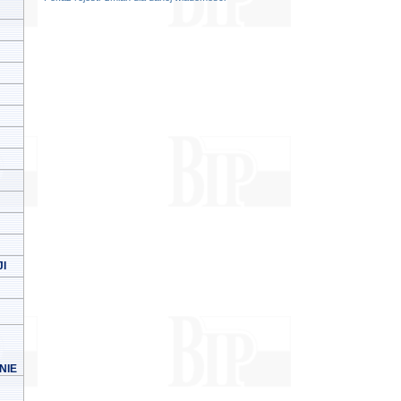
I
NIE