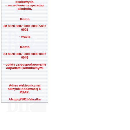
osobowych,
- zezwolenia na sprzedaż
alkoholu.
Konto
68 8520 0007 2001 0005 5853
0001
- wadia
Konto
83 8520 0007 2001 0000 0097
0045
- opłaty za gospodarowanie
odpadami komunalnymi
Adres elektronicznej
skrzynki podawczej e-
PUAP:
/dvqpq2981b/skrytka