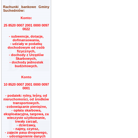
Rachunki bankowe Gminy
Suchedniów:
Konto:
25 8520 0007 2001 0000 0097
0022
- subwencje, dotacje,
dofinansowania,
- udziały w podatku
dochodowym od osób
fizycznych,
- dochody z Urzędów
Skarbowych,
- dochody jednostek
budżetowych.
Konto
10 8520 0007 2001 0000 0097
0001
- podatek: rolny, leśny, od
nieruchomości, od środków
transportowych.
-zobowiązanie pieniężne,
- opłata skarbowa,
eksploatacyjna, targowa, za
wieczyste użytkowanie,
trwały zarząd,
- dzierżawy,
- najmy, czynsz,
- zajęcie pasa drogowego,
- udostępnienie danych