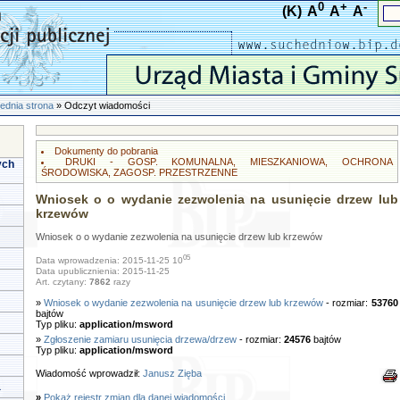
0
+
-
(K)
A
A
A
ednia strona
» Odczyt wiadomości
Dokumenty do pobrania
DRUKI - GOSP. KOMUNALNA, MIESZKANIOWA, OCHRONA
ych
ŚRODOWISKA, ZAGOSP. PRZESTRZENNE
Wniosek o o wydanie zezwolenia na usunięcie drzew lub
krzewów
Wniosek o o wydanie zezwolenia na usunięcie drzew lub krzewów
05
Data wprowadzenia: 2015-11-25 10
Data upublicznienia: 2015-11-25
Art. czytany:
7862
razy
»
Wniosek o wydanie zezwolenia na usunięcie drzew lub krzewów
- rozmiar:
53760
bajtów
Typ pliku:
application/msword
»
Zgłoszenie zamiaru usunięcia drzewa/drzew
- rozmiar:
24576
bajtów
Typ pliku:
application/msword
Wiadomość wprowadził:
Janusz Zięba
a
»
Pokaż rejestr zmian dla danej wiadomości