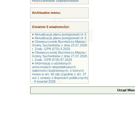
»
Wyszukiwanie zaawansowane
Archiwalne menu:
Ostatnie 5 wiadomości:
»
Aktualizacja planu postępowań nr 4
»
Aktualizacja planu postępowań nr 3
»
Obwieszczenie Burmistrza Miasta i
Gminy Suchedniów z dnia 23.07.2026
r. Znak: GPR.6733.4.2025
»
Obwieszczenie Burmistrza Miasta i
Gminy Suchedniów z dnia 27.07.2026
r. Znak: GPR.6730.97.2026
»
Informacja o udzielonych
umorzeniach niepodatkowych
należności budżetowych, o których
mowa w art. 60 ufp (zgodnie z art. 37
ust 1 ustawy o finansach publicznych)
- II kwartał 2026
Urząd Mias