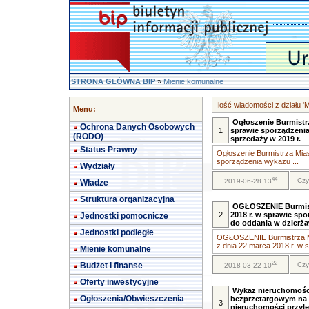
STRONA GŁÓWNA BIP
»
Mienie komunalne
Ilość wiadomości z działu '
Menu:
Ogłoszenie Burmistr
Ochrona Danych Osobowych
1
sprawie sporządzeni
(RODO)
sprzedaży w 2019 r.
Status Prawny
Ogłoszenie Burmistrza Mia
sporządzenia wykazu ...
Wydziały
44
Czy
2019-06-28 13
Władze
Struktura organizacyjna
OGŁOSZENIE Burmistr
2
2018 r. w sprawie sp
Jednostki pomocnicze
do oddania w dzierż
Jednostki podległe
OGŁOSZENIE Burmistrza M
z dnia 22 marca 2018 r. w s
Mienie komunalne
22
Budżet i finanse
Czy
2018-03-22 10
Oferty inwestycyjne
Wykaz nieruchomości
Ogłoszenia/Obwieszczenia
bezprzetargowym na
3
nieruchomości przyle