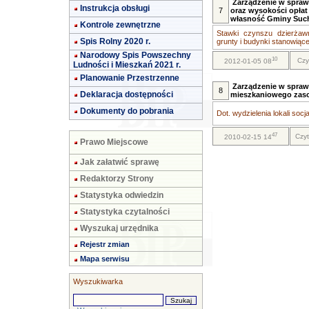
Zarządzenie w spraw
Instrukcja obsługi
7
oraz wysokości opła
własność Gminy Such
Kontrole zewnętrzne
Stawki czynszu dzierżaw
Spis Rolny 2020 r.
grunty i budynki stanowiące.
Narodowy Spis Powszechny
10
Czy
2012-01-05 08
Ludności i Mieszkań 2021 r.
Planowanie Przestrzenne
Zarządzenie w sprawi
8
Deklaracja dostępności
mieszkaniowego zas
Dokumenty do pobrania
Dot. wydzielenia lokali socja
47
Czyt
2010-02-15 14
Prawo Miejscowe
Jak załatwić sprawę
Redaktorzy Strony
Statystyka odwiedzin
Statystyka czytalności
Wyszukaj urzędnika
Rejestr zmian
Mapa serwisu
Wyszukiwarka