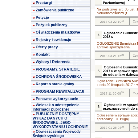
Przetargi
Poziomkowej
Na podstawie art. 35 ust. 
Zamówienia publiczne
nieruchomościami (t....
Petycje
19
Czy
2018-03-22 10
Pożytek publiczny
Oświadczenia majątkowe
Ogłoszenie Burmistr
4
2018 r.
Rejestry i ewidencje
OGŁOSZENIE Burmistrza Mi
Oferty pracy
sprawie sporządzenia...
Kontakt
24
Czy
2018-03-21 15
Wybory i Referenda
Ogłoszenie Burmistrz
PROGRAMY, STRATEGIE
5
2017 r. w sprawie s
do oddania w dzierż
OCHRONA ŚRODOWISKA
Ogłoszenie Burmistrza Mia
Raport o stanie gminy
z dnia 20 listopada 2017 r.
PROGRAM REWITALIZACJI
59
Czy
2017-11-20 08
Ponowne wykorzystanie
Wniosek o udostępnienie
Ogłoszenie w sprawi
6
przeznaczonych do s
informacji publicznej
PUBLICZNIE DOSTĘPNY
Ogłoszenie w sprawie spo
WYKAZ DANYCH O
sprzedaży - ul. Bugaj...
ŚRODOWISKU, JEGO
WYKORZYSTANIU I OCHRONIE
26
Czy
2012-01-26 08
Obwieszczenia Wojewody
Świętokrzyskiego