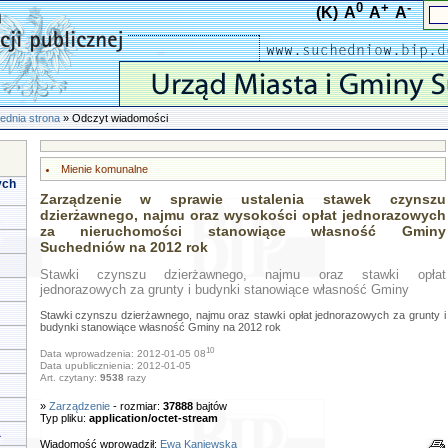
0
+
-
(K)
A
A
A
ednia strona
» Odczyt wiadomości
Mienie komunalne
ych
Zarządzenie w sprawie ustalenia stawek czynszu
dzierżawnego, najmu oraz wysokości opłat jednorazowych
za nieruchomości stanowiące własność Gminy
Suchedniów na 2012 rok
Stawki czynszu dzierżawnego, najmu oraz stawki opłat
jednorazowych za grunty i budynki stanowiące własność Gminy
Stawki czynszu dzierżawnego, najmu oraz stawki opłat jednorazowych za grunty i
budynki stanowiące własność Gminy na 2012 rok
10
Data wprowadzenia: 2012-01-05 08
Data upublicznienia: 2012-01-05
Art. czytany:
9538
razy
»
Zarządzenie
- rozmiar:
37888
bajtów
Typ pliku:
application/octet-stream
a
Wiadomość wprowadził:
Ewa Kaniewska