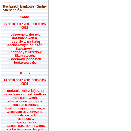
Rachunki bankowe Gminy
Suchedniów:
Konto:
25 8520 0007 2001 0000 0097
0022
- subwencje, dotacje,
dofinansowania,
- udziały w podatku
dochodowym od osób
fizycznych,
- dochody z Urzędów
Skarbowych,
- dochody jednostek
budżetowych.
Konto
10 8520 0007 2001 0000 0097
0001
- podatek: rolny, leśny, od
nieruchomości, od środków
transportowych.
-zobowiązanie pieniężne,
- opłata skarbowa,
eksploatacyjna, targowa, za
wieczyste użytkowanie,
trwały zarząd,
- dzierżawy,
- najmy, czynsz,
- zajęcie pasa drogowego,
- udostępnienie danych