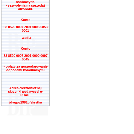
osobowych,
- zezwolenia na sprzedaż
alkoholu.
Konto
68 8520 0007 2001 0005 5853
0001
- wadia
Konto
83 8520 0007 2001 0000 0097
0045
- opłaty za gospodarowanie
odpadami komunalnymi
Adres elektronicznej
skrzynki podawczej e-
PUAP:
/dvqpq2981b/skrytka