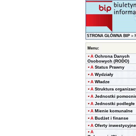
STRONA GŁÓWNA BIP
»
Menu:
A
Ochrona Danych
Osobowych (RODO)
A
Status Prawny
A
Wydziały
A
Władze
A
Struktura organizac
A
Jednostki pomocni
A
Jednostki podległe
A
Mienie komunalne
A
Budżet i finanse
A
Oferty inwestycyjne
A