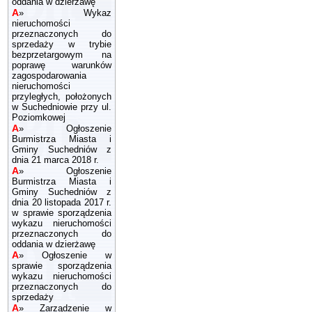
oddania w dzierżawę
A
»
Wykaz
nieruchomości
przeznaczonych do
sprzedaży w trybie
bezprzetargowym na
poprawę warunków
zagospodarowania
nieruchomości
przyległych, położonych
w Suchedniowie przy ul.
Poziomkowej
A
»
Ogłoszenie
Burmistrza Miasta i
Gminy Suchedniów z
dnia 21 marca 2018 r.
A
»
Ogłoszenie
Burmistrza Miasta i
Gminy Suchedniów z
dnia 20 listopada 2017 r.
w sprawie sporządzenia
wykazu nieruchomości
przeznaczonych do
oddania w dzierżawę
A
»
Ogłoszenie w
sprawie sporządzenia
wykazu nieruchomości
przeznaczonych do
sprzedaży
A
»
Zarządzenie w