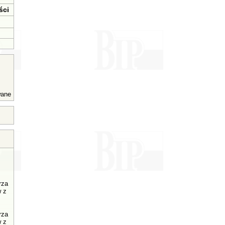
ści
wane
rza
w z
rza
w z