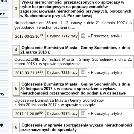
enia
Wykaz nieruchomości przeznaczonych do sprzedaży w
trybie bezprzetargowym na poprawę warunków
3
zagospodarowania nieruchomości przyległych, położonych
zne
w Suchedniowie przy ul. Poziomkowej
Na podstawie art. 35 ust. 1 i 2 ustawy z dnia 21 sierpnia 1997 r. o
gospodarce nieruchomościami (t....
19
»
Przeczytaj artykuł
Czytano:
7712
razy
2018-03-22 10
e
Ogłoszenie Burmistrza Miasta i Gminy Suchedniów z dnia
4
21 marca 2018 r.
OGŁOSZENIE Burmistrza Miasta i Gminy Suchedniów z dnia 21
marca 2018 r. w sprawie sporządzenia...
24
»
Przeczytaj artykuł
Czytano:
7226
razy
2018-03-21 15
Ogłoszenie Burmistrza Miasta i Gminy Suchedniów z dnia
5
20 listopada 2017 r. w sprawie sporządzenia wykazu
nieruchomości przeznaczonych do oddania w dzierżawę
iny
Ogłoszenie Burmistrza Miasta i Gminy Suchedniów
z dnia 20 listopada 2017 r. w sprawie sporządz...
59
»
Przeczytaj artykuł
Czytano:
7574
razy
2017-11-20 08
ji
Ogłoszenie w sprawie sporządzenia wykazu nieruchomości
6
przeznaczonych do sprzedaży