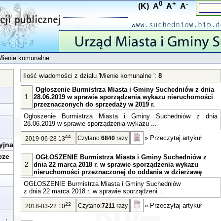
0
+
-
(K)
A
A
A
Mienie komunalne
Ilość wiadomości z działu 'Mienie komunalne ':
8
Ogłoszenie Burmistrza Miasta i Gminy Suchedniów z dnia
1
28.06.2019 w sprawie sporządzenia wykazu nieruchomości
przeznaczonych do sprzedaży w 2019 r.
Ogłoszenie Burmistrza Miasta i Gminy Suchedniów z dnia
28.06.2019 w sprawie sporządzenia wykazu ...
44
»
Przeczytaj artykuł
Czytano:
6840
razy
2019-06-28 13
yjna
cze
OGŁOSZENIE Burmistrza Miasta i Gminy Suchedniów z
2
dnia 22 marca 2018 r. w sprawie sporządzenia wykazu
nieruchomości przeznaczonej do oddania w dzierżawę
OGŁOSZENIE Burmistrza Miasta i Gminy Suchedniów
z dnia 22 marca 2018 r. w sprawie sporządzeni...
22
»
Przeczytaj artykuł
Czytano:
7211
razy
2018-03-22 10