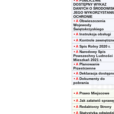
A
PUBLICZNIE
DOSTĘPNY WYKAZ
DANYCH O ŚRODOWIS
JEGO WYKORZYSTANIU
OCHRONIE
A
Obwieszczenia
Wojewody
Świętokrzyskiego
A
Instrukcja obsługi
A
Kontrole zewnętrzn
A
Spis Rolny 2020 r.
A
Narodowy Spis
Powszechny Ludności 
Mieszkań 2021 r.
A
Planowanie
Przestrzenne
A
Deklaracja dostępn
A
Dokumenty do
pobrania
A
Prawo Miejscowe
A
Jak załatwić sprawę
A
Redaktorzy Strony
A
Statystyka odwiedz