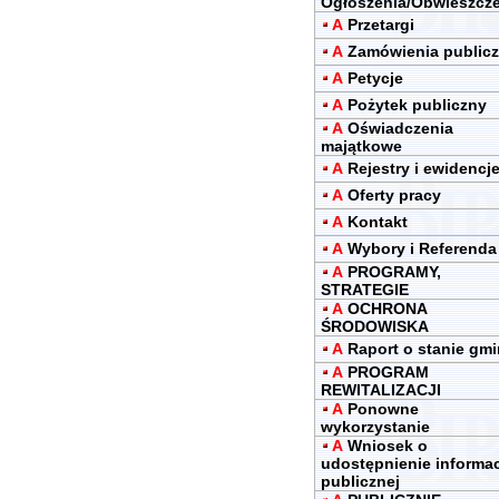
Ogłoszenia/Obwieszcz
A
Przetargi
A
Zamówienia public
A
Petycje
A
Pożytek publiczny
A
Oświadczenia
majątkowe
A
Rejestry i ewidencj
A
Oferty pracy
A
Kontakt
A
Wybory i Referenda
A
PROGRAMY,
STRATEGIE
A
OCHRONA
ŚRODOWISKA
A
Raport o stanie gm
A
PROGRAM
REWITALIZACJI
A
Ponowne
wykorzystanie
A
Wniosek o
udostępnienie informac
publicznej