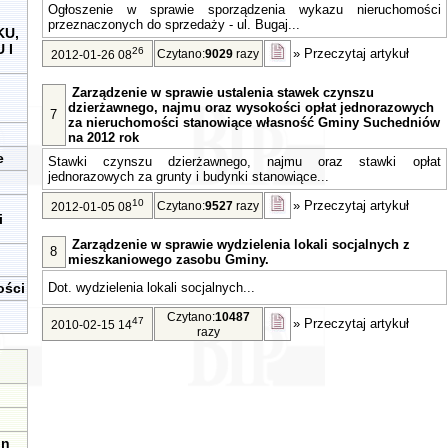
Ogłoszenie w sprawie sporządzenia wykazu nieruchomości
przeznaczonych do sprzedaży - ul. Bugaj...
KU,
 I
26
»
Przeczytaj artykuł
Czytano:
9029
razy
2012-01-26 08
Zarządzenie w sprawie ustalenia stawek czynszu
dzierżawnego, najmu oraz wysokości opłat jednorazowych
7
za nieruchomości stanowiące własność Gminy Suchedniów
na 2012 rok
e
Stawki czynszu dzierżawnego, najmu oraz stawki opłat
jednorazowych za grunty i budynki stanowiące...
10
»
Przeczytaj artykuł
Czytano:
9527
razy
2012-01-05 08
i
Zarządzenie w sprawie wydzielenia lokali socjalnych z
8
mieszkaniowego zasobu Gminy.
ości
Dot. wydzielenia lokali socjalnych...
Czytano:
10487
47
»
Przeczytaj artykuł
2010-02-15 14
razy
in