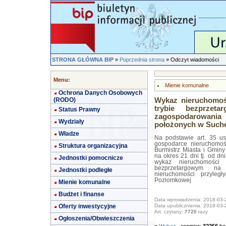
STRONA GŁÓWNA BIP
»
Poprzednia strona
» Odczyt wiadomości
Menu:
Mienie komunalne
Ochrona Danych Osobowych
(RODO)
Wykaz nieruchomoś
trybie bezprze
Status Prawny
zagospodarowani
Wydziały
położonych w Suche
Władze
Na podstawie art. 35 us
gospodarce nieruchomośc
Struktura organizacyjna
Burmistrz Miasta i Gmin
na okres 21 dni tj. od dn
Jednostki pomocnicze
wykaz nieruchomości
bezprzetargowym na
Jednostki podległe
nieruchomości przyleg
Poziomkowej
Mienie komunalne
Budżet i finanse
Data wprowadzenia: 2018-03-
Oferty inwestycyjne
Data upublicznienia: 2018-03-
Art. czytany:
7720
razy
Ogłoszenia/Obwieszczenia