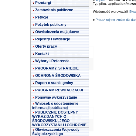
»
Wykaz
- rozmiar:
32256
ba
Przetargi
Typ pliku:
application/mswo
Zamówienia publiczne
Wiadomość wprowadził:
Ewa
Petycje
»
Pokaż rejestr zmian dla da
Pożytek publiczny
Oświadczenia majątkowe
Rejestry i ewidencje
Oferty pracy
Kontakt
Wybory i Referenda
PROGRAMY, STRATEGIE
OCHRONA ŚRODOWISKA
Raport o stanie gminy
PROGRAM REWITALIZACJI
Ponowne wykorzystanie
Wniosek o udostępnienie
informacji publicznej
PUBLICZNIE DOSTĘPNY
WYKAZ DANYCH O
ŚRODOWISKU, JEGO
WYKORZYSTANIU I OCHRONIE
Obwieszczenia Wojewody
Świętokrzyskiego