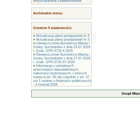
»
Wyszukiwanie zaawansowane
Archiwalne menu:
Ostatnie 5 wiadomości:
»
Aktualizacja planu postępowań nr 4
»
Aktualizacja planu postępowań nr 3
»
Obwieszczenie Burmistrza Miasta i
Gminy Suchedniów z dnia 23.07.2026
r. Znak: GPR.6733.4.2025
»
Obwieszczenie Burmistrza Miasta i
Gminy Suchedniów z dnia 27.07.2026
r. Znak: GPR.6730.97.2026
»
Informacja o udzielonych
umorzeniach niepodatkowych
należności budżetowych, o których
mowa w art. 60 ufp (zgodnie z art. 37
ust 1 ustawy o finansach publicznych)
- II kwartał 2026
Urząd Mias