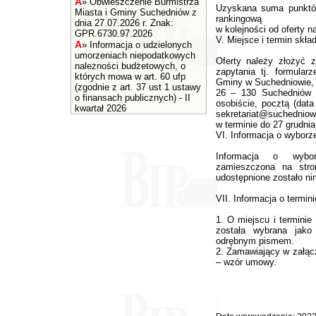
A
»
Obwieszczenie Burmistrza
Uzyskana suma punktów
Miasta i Gminy Suchedniów z
rankingową
dnia 27.07.2026 r. Znak:
w kolejności od oferty n
GPR.6730.97.2026
V. Miejsce i termin skład
A
»
Informacja o udzielonych
umorzeniach niepodatkowych
Oferty należy złożyć z
należności budżetowych, o
zapytania tj. formula
których mowa w art. 60 ufp
Gminy w Suchedniowie,
(zgodnie z art. 37 ust 1 ustawy
26 – 130 Suchedniów u
o finansach publicznych) - II
osobiście, pocztą (dat
kwartał 2026
sekretariat@suchedniow
w terminie do 27 grudnia
VI. Informacja o wyborze
Informacja o wyborz
zamieszczona na stron
udostępnione zostało nin
VII. Informacja o termin
1. O miejscu i termini
została wybrana jako 
odrębnym pismem.
2. Zamawiający w załącz
– wzór umowy.