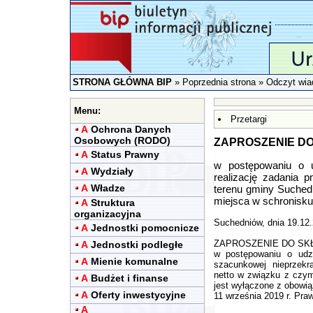
STRONA GŁÓWNA BIP
»
Poprzednia strona
» Odczyt wia
Menu:
Przetargi
A
Ochrona Danych
Osobowych (RODO)
ZAPROSZENIE DO
A
Status Prawny
w postępowaniu o u
A
Wydziały
realizację zadania
A
Władze
terenu gminy Suched
miejsca w schronisku
A
Struktura
organizacyjna
Suchedniów, dnia 19.12.
A
Jednostki pomocnicze
ZAPROSZENIE DO SK
A
Jednostki podległe
w postępowaniu o udzi
A
Mienie komunalne
szacunkowej nieprzekr
netto w związku z czym
A
Budżet i finanse
jest wyłączone z obowią
A
Oferty inwestycyjne
11 września 2019 r. Pra
A