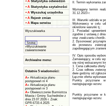
A
Statystyka odwiedzin
II. Termin wykonania za
A
Statystyka czytalności
Wymagany termin reali
A
Wyszukaj urzędnika
31.12.2023 r.
A
Rejestr zmian
III. Warunki udziału w p
A
Mapa serwisu
Wykonawcy w celu udz
określone warunki tj.:
1. Posiadać uprawnien
Wyszukiwarka
zgodnie z ustawą z dnia
oraz zwalczaniu chorób 
2. Dysonować przynajmn
do przewozu zwierzą
»
Wyszukiwanie
zapobiegającym zranieni
zaawansowane
IV. Opis sposobu wyboru 
Zamawiający, w celu wyb
Archiwalne menu:
się niżej wskazanymi kry
1. Cena całkowita ofert
2. Czas odłowu zwierzę
Ostatnie 5 wiadomości:
dwie godziny od zgłosz
Łącznie oferta wykonaw
A
»
Aktualizacja planu
Punkty przyznane w
postępowań nr 4
następującego wzoru:
A
»
Aktualizacja planu
postępowań nr 3
A
»
Obwieszczenie Burmistrza
Punkty przyznane w kr
Miasta i Gminy Suchedniów z
następującego wzoru:
dnia 23.07.2026 r. Znak:
GPR.6733.4.2025