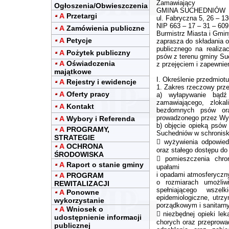
Zamawiający
Ogłoszenia/Obwieszczenia
GMINA SUCHEDNIÓW
A
Przetargi
ul. Fabryczna 5, 26 – 1
NIP 663 – 17 – 31 – 609
A
Zamówienia publiczne
Burmistrz Miasta i Gmi
A
Petycje
zaprasza do składania o
publicznego na realiz
A
Pożytek publiczny
psów z terenu gminy Su
A
Oświadczenia
z przejęciem i zapewnie
majątkowe
I. Określenie przedmiot
A
Rejestry i ewidencje
1. Zakres rzeczowy prz
A
Oferty pracy
a) wyłapywanie bądź
zamawiającego, zloka
A
Kontakt
bezdomnych psów oraz
prowadzonego przez W
A
Wybory i Referenda
b) objęcie opieką psów
A
PROGRAMY,
Suchedniów w schronisku
STRATEGIE
 wyżywienia odpowiedn
A
OCHRONA
oraz stałego dostępu do 
ŚRODOWISKA
 pomieszczenia chron
A
Raport o stanie gminy
upałami
i opadami atmosferyczn
A
PROGRAM
o rozmiarach umożliw
REWITALIZACJI
spełniającego wszel
A
Ponowne
epidemiologiczne, utr
wykorzystanie
porządkowym i sanitarn
A
Wniosek o
 niezbędnej opieki lek
udostępnienie informacji
chorych oraz przeprowa
publicznej