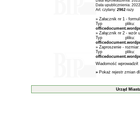
Data wprowadzenia: 2022
Data upublicznienia: 202
Art. czytany:
2962
razy
»
Załacznik nr 1 - formu
Typ pli
officedocument.wordp
»
Załącznik nr 2 - wzór
Typ pli
officedocument.wordp
»
Zaproszenie
- rozmiar
Typ pli
officedocument.wordp
Wiadomość wprowadził
»
Pokaż rejestr zmian d
Urząd Miast