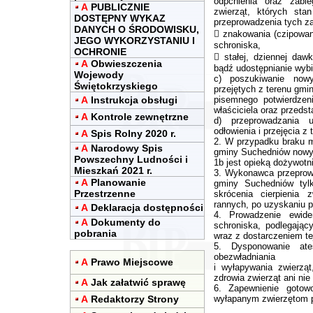
odpchlenia oraz zabie
A
PUBLICZNIE
zwierząt, których sta
DOSTĘPNY WYKAZ
przeprowadzenia tych z
DANYCH O ŚRODOWISKU,
 znakowania (czipowa
JEGO WYKORZYSTANIU I
schroniska,
OCHRONIE
 stałej, dziennej daw
A
Obwieszczenia
bądź udostępnianie wybi
Wojewody
c) poszukiwanie nowy
Świętokrzyskiego
przejętych z terenu gmi
A
Instrukcja obsługi
pisemnego potwierdzen
właściciela oraz przeds
A
Kontrole zewnętrzne
d) przeprowadzania 
odłowienia i przejęcia 
A
Spis Rolny 2020 r.
2. W przypadku braku m
A
Narodowy Spis
gminy Suchedniów nowym
Powszechny Ludności i
1b jest opieką dożywotni
Mieszkań 2021 r.
3. Wykonawca przeprowa
A
Planowanie
gminy Suchedniów tyl
Przestrzenne
skrócenia cierpienia z
rannych, po uzyskaniu po
A
Deklaracja dostępności
4. Prowadzenie ewiden
A
Dokumenty do
schroniska, podlegając
pobrania
wraz z dostarczeniem te
5. Dysponowanie ate
obezwładniania
A
Prawo Miejscowe
i wyłapywania zwierząt
zdrowia zwierząt ani nie
A
Jak załatwić sprawę
6. Zapewnienie gotowo
A
Redaktorzy Strony
wyłapanym zwierzętom pr