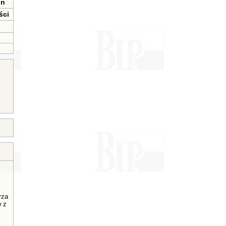
in
ści
rza
w z