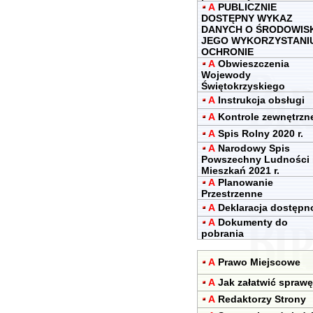
A
PUBLICZNIE
DOSTĘPNY WYKAZ
DANYCH O ŚRODOWIS
JEGO WYKORZYSTANIU
OCHRONIE
A
Obwieszczenia
Wojewody
Świętokrzyskiego
A
Instrukcja obsługi
A
Kontrole zewnętrzn
A
Spis Rolny 2020 r.
A
Narodowy Spis
Powszechny Ludności 
Mieszkań 2021 r.
A
Planowanie
Przestrzenne
A
Deklaracja dostępn
A
Dokumenty do
pobrania
A
Prawo Miejscowe
A
Jak załatwić sprawę
A
Redaktorzy Strony