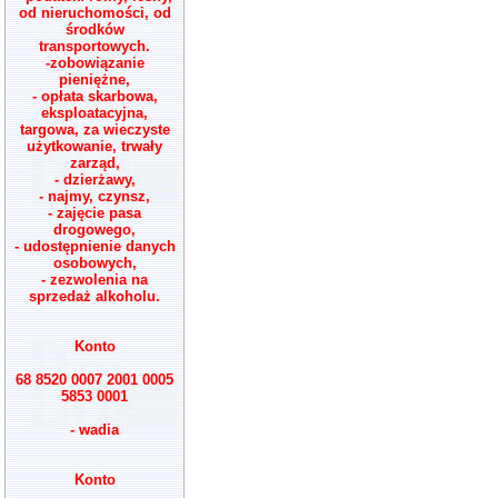
od nieruchomości, od
środków
transportowych.
-zobowiązanie
pieniężne,
- opłata skarbowa,
eksploatacyjna,
targowa, za wieczyste
użytkowanie, trwały
zarząd,
- dzierżawy,
- najmy, czynsz,
- zajęcie pasa
drogowego,
- udostępnienie danych
osobowych,
- zezwolenia na
sprzedaż alkoholu.
Konto
68 8520 0007 2001 0005
5853 0001
- wadia
Konto