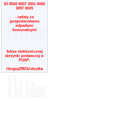
83 8520 0007 2001 0000
0097 0045
- opłaty za
gospodarowanie
odpadami
komunalnymi
Adres elektronicznej
skrzynki podawczej e-
PUAP:
/dvqpq2981b/skrytka