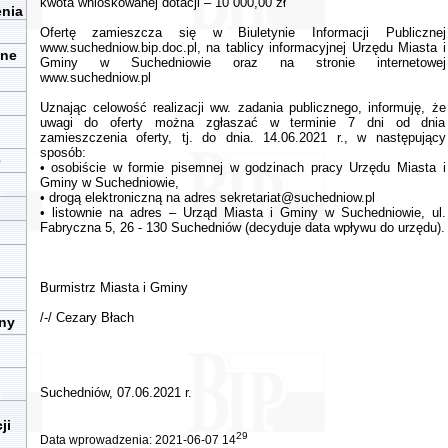
kwota wnioskowanej dotacji – 10 000,00 zł
enia
Ofertę zamieszcza się w Biuletynie Informacji Publicznej
www.suchedniow.bip.doc.pl, na tablicy informacyjnej Urzędu Miasta i
zne
Gminy w Suchedniowie oraz na stronie internetowej
www.suchedniow.pl
Uznając celowość realizacji ww. zadania publicznego, informuję, że
uwagi do oferty można zgłaszać w terminie 7 dni od dnia
zamieszczenia oferty, tj. do dnia. 14.06.2021 r., w następujący
sposób:
e
• osobiście w formie pisemnej w godzinach pracy Urzędu Miasta i
Gminy w Suchedniowie,
• drogą elektroniczną na adres
sekretariat@suchedniow.pl
• listownie na adres – Urząd Miasta i Gminy w Suchedniowie, ul.
Fabryczna 5, 26 - 130 Suchedniów (decyduje data wpływu do urzędu).
Burmistrz Miasta i Gminy
/-/ Cezary Błach
iny
Suchedniów, 07.06.2021 r.
ji
29
Data wprowadzenia: 2021-06-07 14