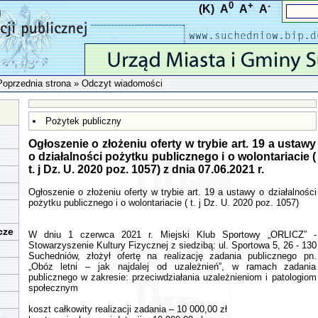
0
+
-
(K)
A
A
A
Poprzednia strona
» Odczyt wiadomości
Pożytek publiczny
Ogłoszenie o złożeniu oferty w trybie art. 19 a ustawy
o działalności pożytku publicznego i o wolontariacie (
t. j Dz. U. 2020 poz. 1057) z dnia 07.06.2021 r.
Ogłoszenie o złożeniu oferty w trybie art. 19 a ustawy o działalności
pożytku publicznego i o wolontariacie ( t. j Dz. U. 2020 poz. 1057)
cze
W dniu 1 czerwca 2021 r. Miejski Klub Sportowy „ORLICZ” -
Stowarzyszenie Kultury Fizycznej z siedzibą: ul. Sportowa 5, 26 - 130
Suchedniów, złożył ofertę na realizację zadania publicznego pn.
„Obóz letni – jak najdalej od uzależnień”, w ramach zadania
publicznego w zakresie: przeciwdziałania uzależnieniom i patologiom
społecznym
koszt całkowity realizacji zadania – 10 000,00 zł