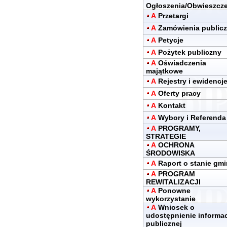
Ogłoszenia/Obwieszcz
A
Przetargi
A
Zamówienia public
A
Petycje
A
Pożytek publiczny
A
Oświadczenia
majątkowe
A
Rejestry i ewidencj
A
Oferty pracy
A
Kontakt
A
Wybory i Referenda
A
PROGRAMY,
STRATEGIE
A
OCHRONA
ŚRODOWISKA
A
Raport o stanie gm
A
PROGRAM
REWITALIZACJI
A
Ponowne
wykorzystanie
A
Wniosek o
udostępnienie informac
publicznej