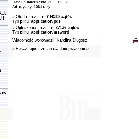
Data upublicznienia: 2021-06-07
Art. czytany:
4061
razy
KU,
»
Oferta
- rozmiar:
744585
bajtów
 I
Typ pliku:
application/pdf
»
Ogłoszenie
- rozmiar:
27136
bajtów
Typ pliku:
application/msword
Wiadomość wprowadził:
Karolina Długosz
»
Pokaż rejestr zmian dla danej wiadomości
e
i
ości