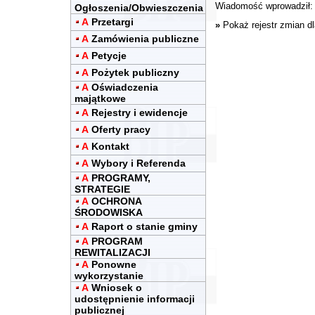
Wiadomość wprowadził
Ogłoszenia/Obwieszczenia
A
Przetargi
»
Pokaż rejestr zmian d
A
Zamówienia publiczne
A
Petycje
A
Pożytek publiczny
A
Oświadczenia
majątkowe
A
Rejestry i ewidencje
A
Oferty pracy
A
Kontakt
A
Wybory i Referenda
A
PROGRAMY,
STRATEGIE
A
OCHRONA
ŚRODOWISKA
A
Raport o stanie gminy
A
PROGRAM
REWITALIZACJI
A
Ponowne
wykorzystanie
A
Wniosek o
udostępnienie informacji
publicznej