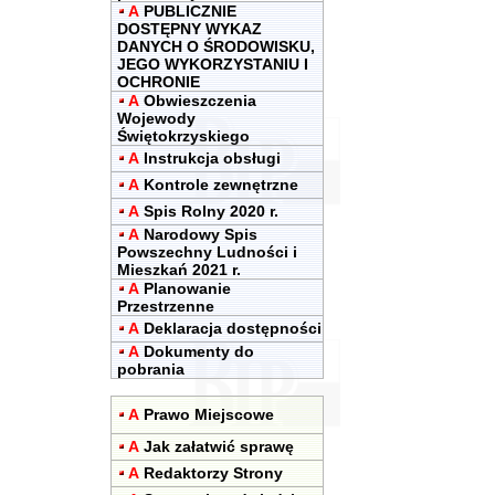
A
PUBLICZNIE
DOSTĘPNY WYKAZ
DANYCH O ŚRODOWISKU,
JEGO WYKORZYSTANIU I
OCHRONIE
A
Obwieszczenia
Wojewody
Świętokrzyskiego
A
Instrukcja obsługi
A
Kontrole zewnętrzne
A
Spis Rolny 2020 r.
A
Narodowy Spis
Powszechny Ludności i
Mieszkań 2021 r.
A
Planowanie
Przestrzenne
A
Deklaracja dostępności
A
Dokumenty do
pobrania
A
Prawo Miejscowe
A
Jak załatwić sprawę
A
Redaktorzy Strony