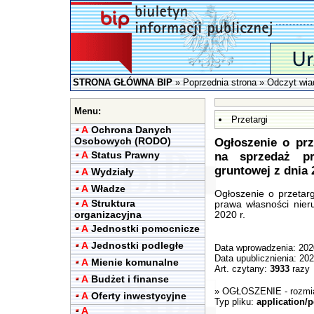
STRONA GŁÓWNA BIP
»
Poprzednia strona
» Odczyt wia
Menu:
Przetargi
A
Ochrona Danych
Osobowych (RODO)
Ogłoszenie o pr
A
Status Prawny
na sprzedaż pr
gruntowej z dnia 
A
Wydziały
A
Władze
Ogłoszenie o przetar
A
Struktura
prawa własności nier
organizacyjna
2020 r.
A
Jednostki pomocnicze
A
Jednostki podległe
Data wprowadzenia: 202
Data upublicznienia: 20
A
Mienie komunalne
Art. czytany:
3933
razy
A
Budżet i finanse
»
OGŁOSZENIE
- rozmi
A
Oferty inwestycyjne
Typ pliku:
application/p
A