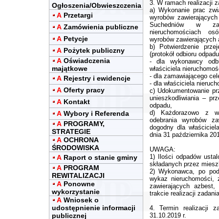
3. W ramach realizacji 
Ogłoszenia/Obwieszczenia
a) Wykonanie prac zwi
A
Przetargi
wyrobów zawierających
Suchedniów w zak
A
Zamówienia publiczne
nieruchomościach os
A
Petycje
wyrobów zawierających 
b) Potwierdzenie prze
A
Pożytek publiczny
(protokół odbioru odpad
A
Oświadczenia
- dla wykonawcy odbi
majątkowe
właściciela nieruchomoś
- dla zamawiającego cel
A
Rejestry i ewidencje
- dla właściciela nieruc
A
Oferty pracy
c) Udokumentowanie pr
unieszkodliwiania – pr
A
Kontakt
odpadu,
d) Każdorazowo z wła
A
Wybory i Referenda
odebrania wyrobów za
A
PROGRAMY,
dogodny dla właściciel
STRATEGIE
dnia 31 października 201
A
OCHRONA
ŚRODOWISKA
UWAGA:
1) Ilości odpadów ust
A
Raport o stanie gminy
składanych przez miesz
A
PROGRAM
2) Wykonawca, po pod
REWITALIZACJI
wykaz nieruchomości, 
A
Ponowne
zawierających azbest
wykorzystanie
trakcie realizacji zada
A
Wniosek o
udostępnienie informacji
4. Termin realizacji 
publicznej
31.10.2019 r.