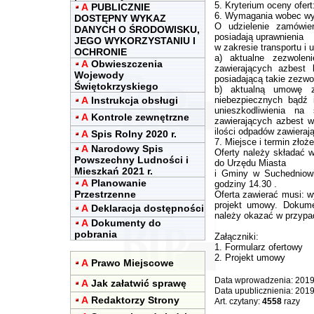
5. Kryterium oceny ofert
A
PUBLICZNIE
6. Wymagania wobec wyk
DOSTĘPNY WYKAZ
O udzielenie zamówie
DANYCH O ŚRODOWISKU,
posiadają uprawnienia
JEGO WYKORZYSTANIU I
w zakresie transportu i 
OCHRONIE
a) aktualne zezwolen
A
Obwieszczenia
zawierających azbest 
Wojewody
posiadającą takie zezwo
Świętokrzyskiego
b) aktualną umowę z
A
Instrukcja obsługi
niebezpiecznych bądź 
unieszkodliwienia na
A
Kontrole zewnętrzne
zawierających azbest w 
ilości odpadów zawieraj
A
Spis Rolny 2020 r.
7. Miejsce i termin złoże
A
Narodowy Spis
Oferty należy składać w
Powszechny Ludności i
do Urzędu Miasta
Mieszkań 2021 r.
i Gminy w Suchedniowi
A
Planowanie
godziny 14.30 .
Przestrzenne
Oferta zawierać musi: w
projekt umowy. Dokum
A
Deklaracja dostępności
należy okazać w przypad
A
Dokumenty do
pobrania
Załączniki:
1. Formularz ofertowy
2. Projekt umowy
A
Prawo Miejscowe
Data wprowadzenia: 2019
A
Jak załatwić sprawę
Data upublicznienia: 201
A
Redaktorzy Strony
Art. czytany:
4558
razy