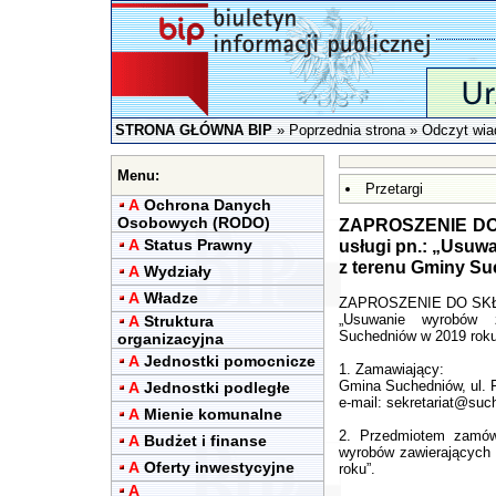
STRONA GŁÓWNA BIP
»
Poprzednia strona
» Odczyt wia
Menu:
Przetargi
A
Ochrona Danych
Osobowych (RODO)
ZAPROSZENIE DO 
A
Status Prawny
usługi pn.: „Usuw
z terenu Gminy Su
A
Wydziały
A
Władze
ZAPROSZENIE DO SKŁAD
„Usuwanie wyrobów 
A
Struktura
Suchedniów w 2019 roku
organizacyjna
A
Jednostki pomocnicze
1. Zamawiający:
Gmina Suchedniów, ul. 
A
Jednostki podległe
e-mail:
sekretariat@such
A
Mienie komunalne
2. Przedmiotem zamówie
A
Budżet i finanse
wyrobów zawierających
A
Oferty inwestycyjne
roku”.
A