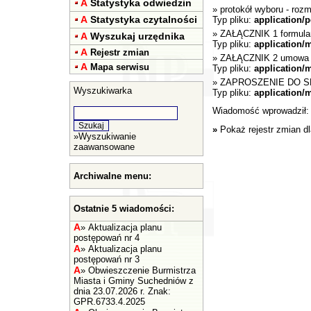
A
Statystyka odwiedzin
»
protokół wyboru
- rozm
A
Statystyka czytalności
Typ pliku:
application/p
»
ZAŁĄCZNIK 1 formular
A
Wyszukaj urzędnika
Typ pliku:
application/
A
Rejestr zmian
»
ZAŁĄCZNIK 2 umowa 
A
Mapa serwisu
Typ pliku:
application/
»
ZAPROSZENIE DO S
Wyszukiwarka
Typ pliku:
application/
Wiadomość wprowadził
»
Pokaż rejestr zmian d
»
Wyszukiwanie
zaawansowane
Archiwalne menu:
Ostatnie 5 wiadomości:
A
»
Aktualizacja planu
postępowań nr 4
A
»
Aktualizacja planu
postępowań nr 3
A
»
Obwieszczenie Burmistrza
Miasta i Gminy Suchedniów z
dnia 23.07.2026 r. Znak:
GPR.6733.4.2025