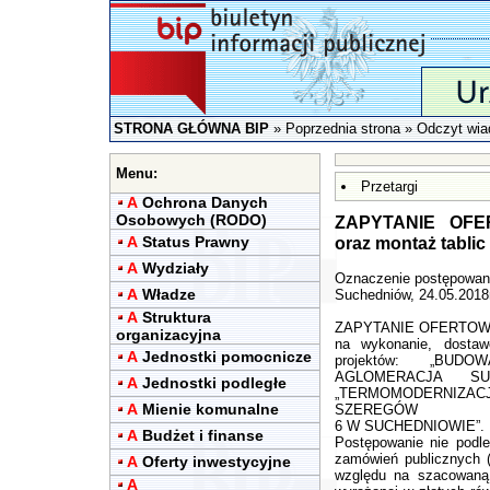
STRONA GŁÓWNA BIP
»
Poprzednia strona
» Odczyt wia
Menu:
Przetargi
A
Ochrona Danych
Osobowych (RODO)
ZAPYTANIE OFER
A
Status Prawny
oraz montaż tablic
A
Wydziały
Oznaczenie postępowani
A
Władze
Suchedniów, 24.05.2018r
A
Struktura
ZAPYTANIE OFERTO
organizacyjna
na wykonanie, dostaw
A
Jednostki pomocnicze
projektów: „BUD
AGLOMERACJA 
A
Jednostki podległe
„TERMOMODERNIZACJ
A
Mienie komunalne
SZEREGÓW
6 W SUCHEDNIOWIE”.
A
Budżet i finanse
Postępowanie nie podle
zamówień publicznych (
A
Oferty inwestycyjne
względu na szacowaną 
A