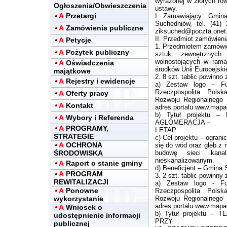
wyrażonej w złotych rów
Ogłoszenia/Obwieszczenia
ustawy.
A
Przetargi
I. Zamawiający: Gmin
Suchedniów, tel. (41)
A
Zamówienia publiczne
ziksuched@poczta.onet.
II. Przedmiot zamówieni
A
Petycje
1. Przedmiotem zamówie
A
Pożytek publiczny
sztuk zewnętrznych
wolnostojących w rama
A
Oświadczenia
środków Unii Europejskie
majątkowe
2. 8 szt. tablic powinno
A
Rejestry i ewidencje
a) Zestaw logo – Fun
Rzeczpospolita Polsk
A
Oferty pracy
Rozwoju Regionalnego 
A
Kontakt
adres portalu www.mapad
b) Tytuł projektu
A
Wybory i Referenda
AGLOMERACJA –
A
PROGRAMY,
I ETAP.
STRATEGIE
c) Cel projektu – ogran
A
OCHRONA
się do wód oraz gleb z
ŚRODOWISKA
budowę sieci kanal
nieskanalizowanym.
A
Raport o stanie gminy
d) Beneficjent – Gmina 
A
PROGRAM
3. 2 szt. tablic powinny
REWITALIZACJI
a) Zestaw logo - Fun
A
Ponowne
Rzeczpospolita Polsk
wykorzystanie
Rozwoju Regionalnego 
adres portalu www.mapad
A
Wniosek o
b) Tytuł projektu 
udostępnienie informacji
PRZY
publicznej