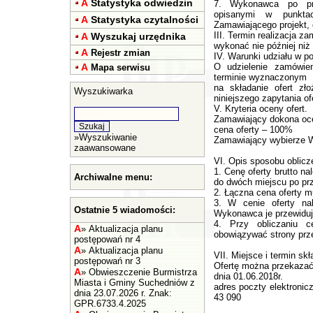
A
Statystyka odwiedzin
7. Wykonawca po przy
opisanymi w punkt
A
Statystyka czytalności
Zamawiającego projekt, 
III. Termin realizacja z
A
Wyszukaj urzędnika
wykonać nie później niż 
A
Rejestr zmian
IV. Warunki udziału w p
A
O udzielenie zamówie
Mapa serwisu
terminie wyznaczonym
na składanie ofert zł
Wyszukiwarka
niniejszego zapytania of
V. Kryteria oceny ofert.
Zamawiający dokona ocen
cena oferty – 100%
»
Wyszukiwanie
Zamawiający wybierze W
zaawansowane
VI. Opis sposobu oblicz
1. Cenę oferty brutto n
Archiwalne menu:
do dwóch miejscu po pr
2. Łączna cena oferty 
3. W cenie oferty nal
Ostatnie 5 wiadomości:
Wykonawca je przewiduje
4. Przy obliczaniu c
A
»
Aktualizacja planu
obowiązywać strony prze
postępowań nr 4
A
»
Aktualizacja planu
VII. Miejsce i termin skł
postępowań nr 3
Ofertę można przekazać 
A
»
Obwieszczenie Burmistrza
dnia 01.06.2018r.
Miasta i Gminy Suchedniów z
adres poczty elektronic
dnia 23.07.2026 r. Znak:
43 090
GPR.6733.4.2025