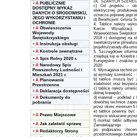
UL. SZARYCH SZERE
A
PUBLICZNIE
c) Cel projektu – obn
DOSTĘPNY WYKAZ
elektrycznej produkow
DANYCH O ŚRODOWISKU,
oznacza poprawę jego e
JEGO WYKORZYSTANIU I
d) Beneficjent: Gmina S
OCHRONIE
4. Tablice należy wy
A
Obwieszczenia
Karcie Wizualizacj
Wojewody
Województwa Świętokrzy
Świętokrzyskiego
2018 r.) dostępnej na st
swietokrzyskie.pl/realiz
A
Instrukcja obsługi
projektu/zasady-dla-umo
A
Kontrole zewnętrzne
5. Szczegółowe inform
znajdują się w Księdze 
A
Spis Rolny 2020 r.
Europejskie i znaków p
A
Narodowy Spis
2020.
Powszechny Ludności i
6. Wymagania techniczne
Mieszkań 2021 r.
a) wymiary szerokość -
b) tablice muszą być 
A
Planowanie
stabilność oraz bezpiec
Przestrzenne
c) tablicę należy umieś
A
Deklaracja dostępności
dolnej krawędzi,
A
Dokumenty do
d) materiał – podkład z
pobrania
dowolnej technice zapew
przez okres minimum 5 l
e) tablice powinny być
A
Prawo Miejscowe
miejsce wskazane prze
f) montaż tablic odbyw
A
Jak załatwić sprawę
Zamawiającego
po podpisaniu zlece
A
Redaktorzy Strony
przedmiotowego zadania