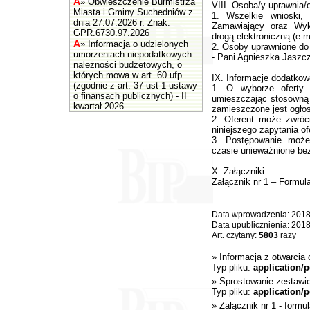
A
»
Obwieszczenie Burmistrza
VIII. Osoba/y uprawnia/
Miasta i Gminy Suchedniów z
1. Wszelkie wnioski, 
dnia 27.07.2026 r. Znak:
Zamawiający oraz Wyk
GPR.6730.97.2026
drogą elektroniczną (e-m
A
»
Informacja o udzielonych
2. Osoby uprawnione d
umorzeniach niepodatkowych
- Pani Agnieszka Jaszcz
należności budżetowych, o
których mowa w art. 60 ufp
IX. Informacje dodatkow
(zgodnie z art. 37 ust 1 ustawy
1. O wyborze oferty n
o finansach publicznych) - II
umieszczając stosowną i
kwartał 2026
zamieszczone jest ogłos
2. Oferent może zwróci
niniejszego zapytania o
3. Postępowanie moż
czasie unieważnione be
X. Załączniki:
Załącznik nr 1 – Formul
Data wprowadzenia: 2018
Data upublicznienia: 201
Art. czytany:
5803
razy
»
Informacja z otwarcia o
Typ pliku:
application/p
»
Sprostowanie zestawie
Typ pliku:
application/p
»
Załącznik nr 1 - formu