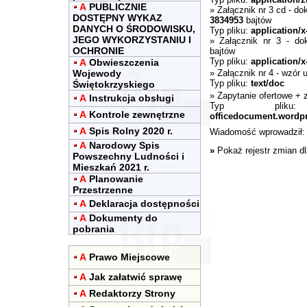
A
PUBLICZNIE
»
Załącznik nr 3 cd - d
DOSTĘPNY WYKAZ
3834953
bajtów
DANYCH O ŚRODOWISKU,
Typ pliku:
application/
JEGO WYKORZYSTANIU I
»
Załącznik nr 3 - do
OCHRONIE
bajtów
Typ pliku:
application/
A
Obwieszczenia
Wojewody
»
Załącznik nr 4 - wzór
Typ pliku:
text/doc
Świętokrzyskiego
»
Zapytanie ofertowe + z
A
Instrukcja obsługi
Typ pli
A
Kontrole zewnętrzne
officedocument.wordp
A
Spis Rolny 2020 r.
Wiadomość wprowadził
A
Narodowy Spis
»
Pokaż rejestr zmian d
Powszechny Ludności i
Mieszkań 2021 r.
A
Planowanie
Przestrzenne
A
Deklaracja dostępności
A
Dokumenty do
pobrania
A
Prawo Miejscowe
A
Jak załatwić sprawę
A
Redaktorzy Strony