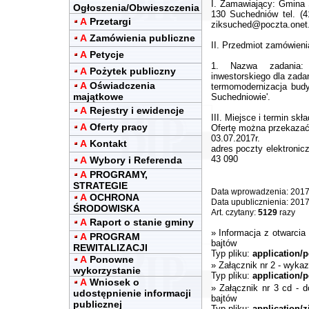
I. Zamawiający: Gmina S
Ogłoszenia/Obwieszczenia
130 Suchedniów tel. (4
A
Przetargi
ziksuched@poczta.onet.
A
Zamówienia publiczne
II. Przedmiot zamówieni
A
Petycje
1. Nazwa zadania: '
A
Pożytek publiczny
inwestorskiego dla zada
A
Oświadczenia
termomodernizacja bud
majątkowe
Suchedniowie'.
A
Rejestry i ewidencje
III. Miejsce i termin skła
A
Oferty pracy
Ofertę można przekazać 
03.07.2017r.
A
Kontakt
adres poczty elektronic
43 090
A
Wybory i Referenda
A
PROGRAMY,
STRATEGIE
Data wprowadzenia: 2017
A
OCHRONA
Data upublicznienia: 201
ŚRODOWISKA
Art. czytany:
5129
razy
A
Raport o stanie gminy
»
Informacja z otwarcia
A
PROGRAM
bajtów
REWITALIZACJI
Typ pliku:
application/p
A
Ponowne
»
Załącznik nr 2 - wyka
wykorzystanie
Typ pliku:
application/p
A
Wniosek o
»
Załącznik nr 3 cd - 
udostępnienie informacji
bajtów
publicznej
Typ pliku:
application/z