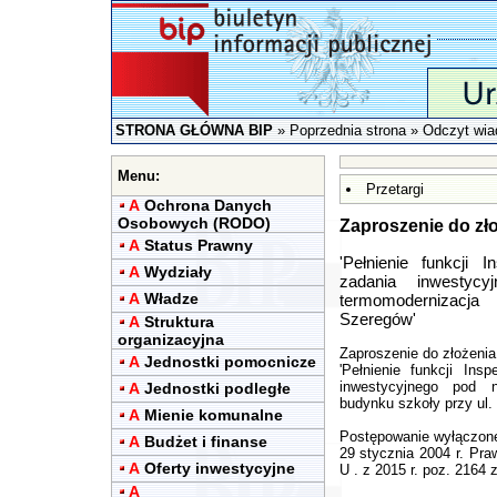
STRONA GŁÓWNA BIP
»
Poprzednia strona
» Odczyt wia
Menu:
Przetargi
A
Ochrona Danych
Osobowych (RODO)
Zaproszenie do zło
A
Status Prawny
'Pełnienie funkcji 
A
Wydziały
zadania inwestyc
A
Władze
termomodernizacja
Szeregów'
A
Struktura
organizacyjna
Zaproszenie do złożenia 
A
Jednostki pomocnicze
'Pełnienie funkcji Ins
inwestycyjnego pod n
A
Jednostki podległe
budynku szkoły przy ul.
A
Mienie komunalne
Postępowanie wyłączone
A
Budżet i finanse
29 stycznia 2004 r. Pra
A
Oferty inwestycyjne
U . z 2015 r. poz. 2164 z
A