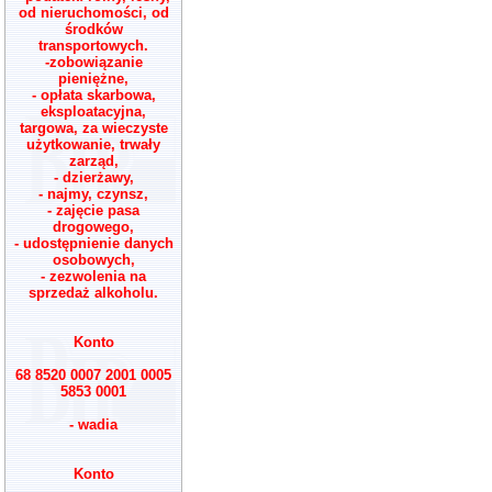
od nieruchomości, od
środków
transportowych.
-zobowiązanie
pieniężne,
- opłata skarbowa,
eksploatacyjna,
targowa, za wieczyste
użytkowanie, trwały
zarząd,
- dzierżawy,
- najmy, czynsz,
- zajęcie pasa
drogowego,
- udostępnienie danych
osobowych,
- zezwolenia na
sprzedaż alkoholu.
Konto
68 8520 0007 2001 0005
5853 0001
- wadia
Konto