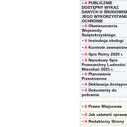
A
PUBLICZNIE
DOSTĘPNY WYKAZ
DANYCH O ŚRODOWIS
JEGO WYKORZYSTANIU
OCHRONIE
A
Obwieszczenia
Wojewody
Świętokrzyskiego
A
Instrukcja obsługi
A
Kontrole zewnętrzn
A
Spis Rolny 2020 r.
A
Narodowy Spis
Powszechny Ludności 
Mieszkań 2021 r.
A
Planowanie
Przestrzenne
A
Deklaracja dostępn
A
Dokumenty do
pobrania
A
Prawo Miejscowe
A
Jak załatwić sprawę
A
Redaktorzy Strony