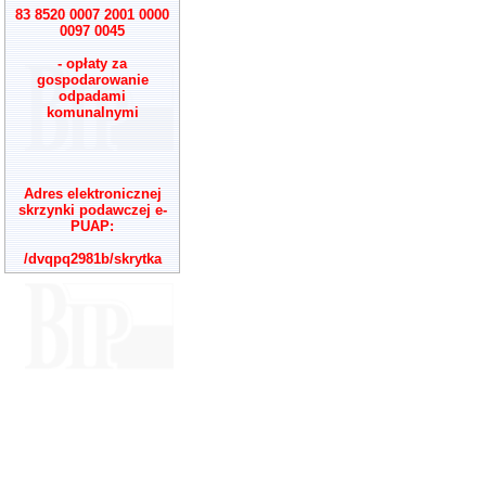
83 8520 0007 2001 0000
0097 0045
- opłaty za
gospodarowanie
odpadami
komunalnymi
Adres elektronicznej
skrzynki podawczej e-
PUAP:
/dvqpq2981b/skrytka