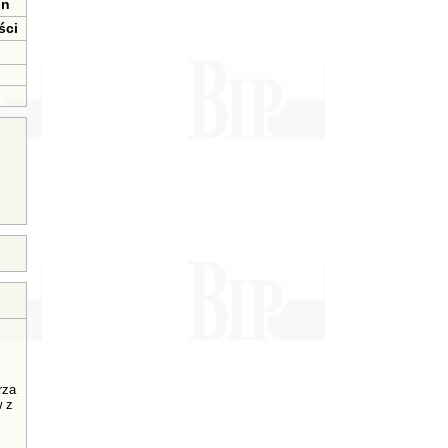
in
ści
rza
w z