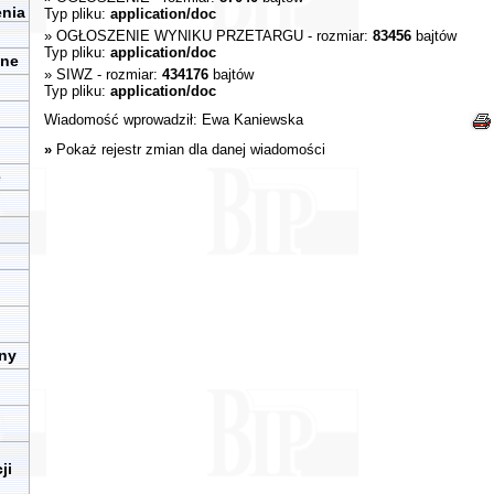
enia
Typ pliku:
application/doc
»
OGŁOSZENIE WYNIKU PRZETARGU
- rozmiar:
83456
bajtów
Typ pliku:
application/doc
zne
»
SIWZ
- rozmiar:
434176
bajtów
Typ pliku:
application/doc
Wiadomość wprowadził:
Ewa Kaniewska
»
Pokaż rejestr zmian dla danej wiadomości
e
iny
ji