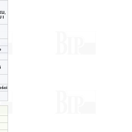
KU,
 I
e
i
ości