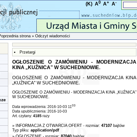
0
+
-
(K)
A
A
A
Poprzednia strona
» Odczyt wiadomości
Przetargi
OGŁOSZENIE O ZAMÓWIENIU - MODERNIZACJA
KINA „KUŹNICA” W SUCHEDNIOWIE.
OGŁOSZENIE O ZAMÓWIENIU - MODERNIZACJA KINA
„KUŹNICA” W SUCHEDNIOWIE.
OGŁOSZENIE O ZAMÓWIENIU - MODERNIZACJA KINA „KUŹNICA”
W SUCHEDNIOWIE.
cze
03
Data wprowadzenia: 2016-10-03 11
Data upublicznienia: 2016-10-03
Art. czytany:
4185
razy
»
INFORMACJA Z OTWARCIA OFERT
- rozmiar:
47107
bajtów
Typ pliku:
application/pdf
»
OGŁOSZENIE
- rozmiar:
87040
bajtów