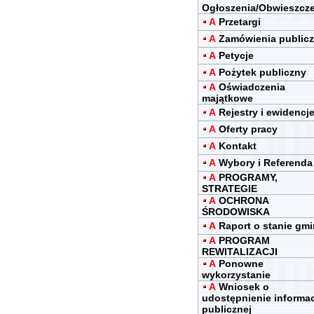
Ogłoszenia/Obwieszcz
A
Przetargi
A
Zamówienia public
A
Petycje
A
Pożytek publiczny
A
Oświadczenia
majątkowe
A
Rejestry i ewidencj
A
Oferty pracy
A
Kontakt
A
Wybory i Referenda
A
PROGRAMY,
STRATEGIE
A
OCHRONA
ŚRODOWISKA
A
Raport o stanie gm
A
PROGRAM
REWITALIZACJI
A
Ponowne
wykorzystanie
A
Wniosek o
udostępnienie informac
publicznej