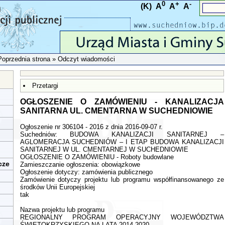
0
+
-
(K)
A
A
A
Poprzednia strona
» Odczyt wiadomości
Przetargi
OGŁOSZENIE O ZAMÓWIENIU - KANALIZACJA
SANITARNA UL. CMENTARNA W SUCHEDNIOWIE
Ogłoszenie nr 306104 - 2016 z dnia 2016-09-07 r.
Suchedniów: BUDOWA KANALIZACJI SANITARNEJ –
AGLOMERACJA SUCHEDNIÓW – I ETAP BUDOWA KANALIZACJI
SANITARNEJ W UL. CMENTARNEJ W SUCHEDNIOWIE
OGŁOSZENIE O ZAMÓWIENIU - Roboty budowlane
cze
Zamieszczanie ogłoszenia: obowiązkowe
Ogłoszenie dotyczy: zamówienia publicznego
Zamówienie dotyczy projektu lub programu współfinansowanego ze
środków Unii Europejskiej
tak
Nazwa projektu lub programu
REGIONALNY PROGRAM OPERACYJNY WOJEWÓDZTWA
ŚWIĘTOKRZYSKIEGO NA LATA 2014-2020