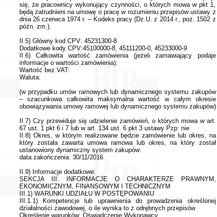
się, że pracownicy wykonujący czynności, o których mowa w pkt 1,
będą zatrudnieni na umowę o pracę w rozumieniu przepisów ustawy z
dnia 26 czerwca 1974 r. – Kodeks pracy (Dz.U. z 2014 r., poz. 1502 z
późn. zm.).
II.5) Główny kod CPV: 45231300-8
Dodatkowe kody CPV:45100000-8, 45111200-0, 45233000-9
II.6) Całkowita wartość zamówienia (jeżeli zamawiający podaje
informacje o wartości zamówienia):
Wartość bez VAT:
Waluta:
(w przypadku umów ramowych lub dynamicznego systemu zakupów
– szacunkowa całkowita maksymalna wartość w całym okresie
obowiązywania umowy ramowej lub dynamicznego systemu zakupów)
II.7) Czy przewiduje się udzielenie zamówień, o których mowa w art.
67 ust. 1 pkt 6 i 7 lub w art. 134 ust. 6 pkt 3 ustawy Pzp: nie
II.8) Okres, w którym realizowane będzie zamówienie lub okres, na
który została zawarta umowa ramowa lub okres, na który został
ustanowiony dynamiczny system zakupów:
data zakończenia: 30/11/2016
II.9) Informacje dodatkowe:
SEKCJA III: INFORMACJE O CHARAKTERZE PRAWNYM,
EKONOMICZNYM, FINANSOWYM I TECHNICZNYM
III.1) WARUNKI UDZIAŁU W POSTĘPOWANIU
III.1.1) Kompetencje lub uprawnienia do prowadzenia określonej
działalności zawodowej, o ile wynika to z odrębnych przepisów
Określenie warunków: Oświadczenie Wykonawcy.