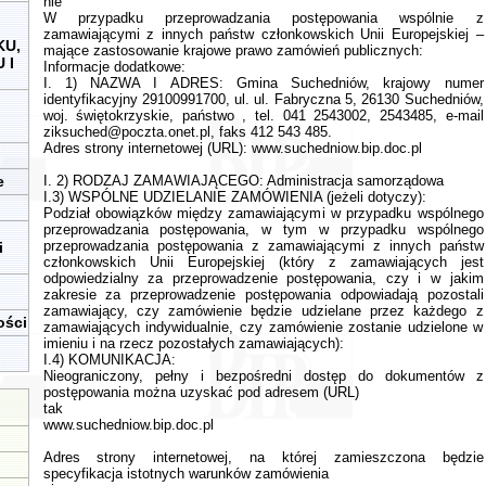
nie
W przypadku przeprowadzania postępowania wspólnie z
zamawiającymi z innych państw członkowskich Unii Europejskiej –
KU,
mające zastosowanie krajowe prawo zamówień publicznych:
 I
Informacje dodatkowe:
I. 1) NAZWA I ADRES: Gmina Suchedniów, krajowy numer
identyfikacyjny 29100991700, ul. ul. Fabryczna 5, 26130 Suchedniów,
woj. świętokrzyskie, państwo , tel. 041 2543002, 2543485, e-mail
ziksuched@poczta.onet.pl
, faks 412 543 485.
Adres strony internetowej (URL): www.suchedniow.bip.doc.pl
e
I. 2) RODZAJ ZAMAWIAJĄCEGO: Administracja samorządowa
I.3) WSPÓLNE UDZIELANIE ZAMÓWIENIA (jeżeli dotyczy):
Podział obowiązków między zamawiającymi w przypadku wspólnego
przeprowadzania postępowania, w tym w przypadku wspólnego
przeprowadzania postępowania z zamawiającymi z innych państw
i
członkowskich Unii Europejskiej (który z zamawiających jest
odpowiedzialny za przeprowadzenie postępowania, czy i w jakim
zakresie za przeprowadzenie postępowania odpowiadają pozostali
zamawiający, czy zamówienie będzie udzielane przez każdego z
ości
zamawiających indywidualnie, czy zamówienie zostanie udzielone w
imieniu i na rzecz pozostałych zamawiających):
I.4) KOMUNIKACJA:
Nieograniczony, pełny i bezpośredni dostęp do dokumentów z
postępowania można uzyskać pod adresem (URL)
tak
www.suchedniow.bip.doc.pl
Adres strony internetowej, na której zamieszczona będzie
specyfikacja istotnych warunków zamówienia