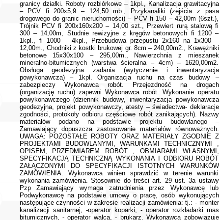
granicy działki. Roboty rozbiórkowe – 1kpl., Kanalizacja grawitacyjna
– PCV fi 200x5,9 – 124,50 mb., Przykanaliki (zejścia z pasa
drogowego do granic nieruchomości) – PCV fi 150 – 42,00m (6szt.),
Trójnik PCV fi 200x160x200 – 14,00 szt., Przewiert rurą stalową fi
300 – 14,00m, Studnie rewizyjne z kręgów betonowych fi 1200 –
1kpl., fi 1000 – 4kpl., Przebudowa przepustu 2x160 na 1x300 –
12,00m., Chodniki z kostki brukowej gr. 8cm – 240,00m2., Krawężniki
betonowe 15x30x100 – 295,00m., Nawierzchnia z mieszanek
mineralno-bitumicznych (warstwa ścieralna – 4cm) – 1620,00m2.
Obsługa geodezyjna zadania (wytyczenie i inwentaryzacja
powykonawcza) – 1kpl. Organizacja ruchu na czas budowy –
zabezpieczy Wykonawca robót. Przejezdność na drogach
(organizację ruchu) zapewni Wykonawca robót. Wykonanie operatu
powykonawczego (dziennik budowy, inwentaryzacja powykonawcza
geodezyjna, projekt powykonawczy, atesty – świadectwa- deklaracje
zgodności, protokoły odbioru częściowe robót zanikających). Nazwy
materiałów podano na podstawie projektu budowlanego –
Zamawiający dopuszcza zastosowanie materiałów równoważnych.
UWAGA: POZOSTAŁE ROBOTY ORAZ MATERIAŁY ZGODNIE Z
PROJEKTAMI BUDOWLANYMI, WARUNKAMI TECHNICZNYMI ,
OPISEM, PRZEDMIAREM ROBÓT , OBMIARAMI WŁASNYMI,
SPECYFIKACJĄ TECHNICZNĄ WYKONANIA I ODBIORU ROBÓT
ZAŁĄCZONYMI DO SPECYFIKACJI ISTOTNYCH WARUNKÓW
ZAMÓWIENIA. Wykonawca winien sprawdzić w terenie warunki
wykonania zamówienia. Stosownie do treści art. 29 ust. 3a ustawy
Pzp Zamawiający wymaga zatrudnienia przez Wykonawcę lub
Podwykonawcę na podstawie umowy o pracę, osób wykonujących
następujące czynności w zakresie realizacji zamówienia: tj.: - monter
kanalizacji sanitarnej, -operator koparki, - operator rozkładarki mas
bitumicznych, - operator walca, - brukarz. Wykonawca zobowiązuje