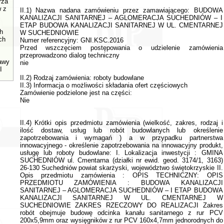
rza
w z
II.1) Nazwa nadana zamówieniu przez zamawiającego: BUDOWA
KANALIZACJI SANITARNEJ – AGLOMERACJA SUCHEDNIÓW – I
ETAP BUDOWA KANALIZACJI SANITARNEJ W UL. CMENTARNEJ
h
W SUCHEDNIOWIE
ch
Numer referencyjny: GNI.KSC.2016
Przed wszczęciem postępowania o udzielenie zamówienia
przeprowadzono dialog techniczny
tawy
nie
I
II.2) Rodzaj zamówienia: roboty budowlane
II.3) Informacja o możliwości składania ofert częściowych
Zamówienie podzielone jest na części:
Nie
II.4) Krótki opis przedmiotu zamówienia (wielkość, zakres, rodzaj i
ilość dostaw, usług lub robót budowlanych lub określenie
zapotrzebowania i wymagań ) a w przypadku partnerstwa
innowacyjnego - określenie zapotrzebowania na innowacyjny produkt,
usługę lub roboty budowlane: I. Lokalizacja inwestycji : GMINA
SUCHEDNIÓW ul. Cmentarna (działki nr ewid. geod. 3174/1, 3163)
26-130 Suchedniów powiat skarżyski, województwo świętokrzyskie II.
Opis przedmiotu zamówienia : OPIS TECHNICZNY: OPIS
PRZEDMIOTU ZAMÓWIENIA : BUDOWA KANALIZACJI
SANITARNEJ – AGLOMERACJA SUCHEDNIÓW – I ETAP BUDOWA
KANALIZACJI SANITARNEJ W UL. CMENTARNEJ W
SUCHEDNIOWIE ZAKRES RZECZOWY DO REALIZACJI Zakres
robót obejmuje budowę odcinka kanału sanitarnego z rur PCV
200x5,9mm oraz wysięgników z rur PCV 160x4,7mm jednorodnych do