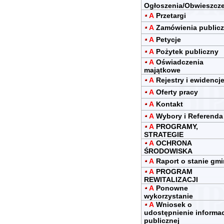
Ogłoszenia/Obwieszcz
A
Przetargi
A
Zamówienia public
A
Petycje
A
Pożytek publiczny
A
Oświadczenia
majątkowe
A
Rejestry i ewidencj
A
Oferty pracy
A
Kontakt
A
Wybory i Referenda
A
PROGRAMY,
STRATEGIE
A
OCHRONA
ŚRODOWISKA
A
Raport o stanie gm
A
PROGRAM
REWITALIZACJI
A
Ponowne
wykorzystanie
A
Wniosek o
udostępnienie informac
publicznej