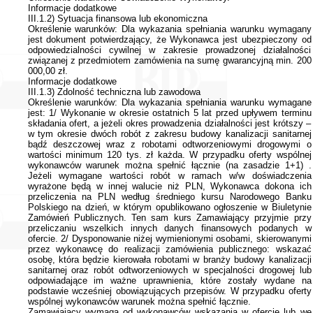
Informacje dodatkowe
III.1.2) Sytuacja finansowa lub ekonomiczna
Określenie warunków: Dla wykazania spełniania warunku wymagany
jest dokument potwierdzający, że Wykonawca jest ubezpieczony od
odpowiedzialności cywilnej w zakresie prowadzonej działalności
związanej z przedmiotem zamówienia na sumę gwarancyjną min. 200
000,00 zł.
Informacje dodatkowe
III.1.3) Zdolność techniczna lub zawodowa
Określenie warunków: Dla wykazania spełniania warunku wymagane
jest: 1/ Wykonanie w okresie ostatnich 5 lat przed upływem terminu
składania ofert, a jeżeli okres prowadzenia działalności jest krótszy –
w tym okresie dwóch robót z zakresu budowy kanalizacji sanitarnej
bądź deszczowej wraz z robotami odtworzeniowymi drogowymi o
wartości minimum 120 tys. zł każda. W przypadku oferty wspólnej
wykonawców warunek można spełnić łącznie (na zasadzie 1+1) .
Jeżeli wymagane wartości robót w ramach w/w doświadczenia
wyrażone będą w innej walucie niż PLN, Wykonawca dokona ich
przeliczenia na PLN według średniego kursu Narodowego Banku
Polskiego na dzień, w którym opublikowano ogłoszenie w Biuletynie
Zamówień Publicznych. Ten sam kurs Zamawiający przyjmie przy
przeliczaniu wszelkich innych danych finansowych podanych w
ofercie. 2/ Dysponowanie niżej wymienionymi osobami, skierowanymi
przez wykonawcę do realizacji zamówienia publicznego: wskazać
osobę, która będzie kierowała robotami w branży budowy kanalizacji
sanitarnej oraz robót odtworzeniowych w specjalności drogowej lub
odpowiadające im ważne uprawnienia, które zostały wydane na
podstawie wcześniej obowiązujących przepisów. W przypadku oferty
wspólnej wykonawców warunek można spełnić łącznie.
Zamawiający wymaga od wykonawców wskazania w ofercie lub we