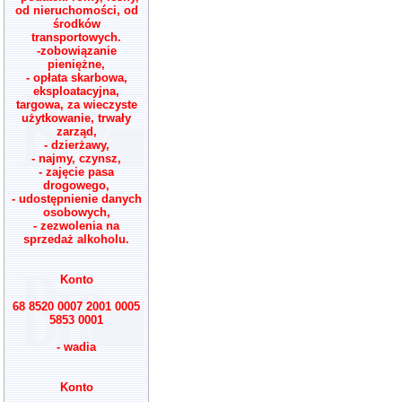
od nieruchomości, od
środków
transportowych.
-zobowiązanie
pieniężne,
- opłata skarbowa,
eksploatacyjna,
targowa, za wieczyste
użytkowanie, trwały
zarząd,
- dzierżawy,
- najmy, czynsz,
- zajęcie pasa
drogowego,
- udostępnienie danych
osobowych,
- zezwolenia na
sprzedaż alkoholu.
Konto
68 8520 0007 2001 0005
5853 0001
- wadia
Konto