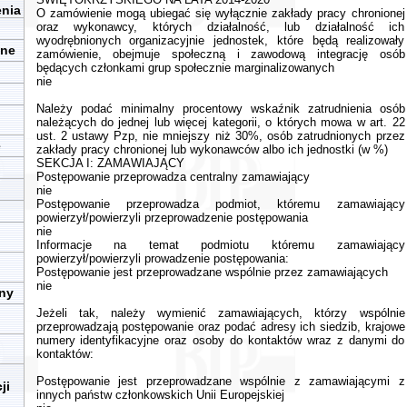
enia
O zamówienie mogą ubiegać się wyłącznie zakłady pracy chronionej
oraz wykonawcy, których działalność, lub działalność ich
wyodrębnionych organizacyjnie jednostek, które będą realizowały
zne
zamówienie, obejmuje społeczną i zawodową integrację osób
będących członkami grup społecznie marginalizowanych
nie
Należy podać minimalny procentowy wskaźnik zatrudnienia osób
należących do jednej lub więcej kategorii, o których mowa w art. 22
ust. 2 ustawy Pzp, nie mniejszy niż 30%, osób zatrudnionych przez
e
zakłady pracy chronionej lub wykonawców albo ich jednostki (w %)
SEKCJA I: ZAMAWIAJĄCY
Postępowanie przeprowadza centralny zamawiający
nie
Postępowanie przeprowadza podmiot, któremu zamawiający
powierzył/powierzyli przeprowadzenie postępowania
nie
Informacje na temat podmiotu któremu zamawiający
powierzył/powierzyli prowadzenie postępowania:
Postępowanie jest przeprowadzane wspólnie przez zamawiających
nie
iny
Jeżeli tak, należy wymienić zamawiających, którzy wspólnie
przeprowadzają postępowanie oraz podać adresy ich siedzib, krajowe
numery identyfikacyjne oraz osoby do kontaktów wraz z danymi do
kontaktów:
Postępowanie jest przeprowadzane wspólnie z zamawiającymi z
ji
innych państw członkowskich Unii Europejskiej