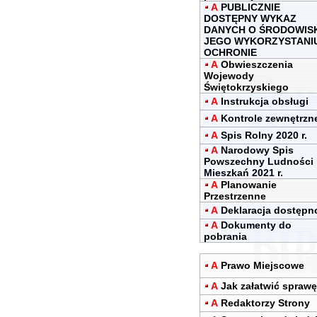
A
PUBLICZNIE
DOSTĘPNY WYKAZ
DANYCH O ŚRODOWIS
JEGO WYKORZYSTANIU
OCHRONIE
A
Obwieszczenia
Wojewody
Świętokrzyskiego
A
Instrukcja obsługi
A
Kontrole zewnętrzn
A
Spis Rolny 2020 r.
A
Narodowy Spis
Powszechny Ludności 
Mieszkań 2021 r.
A
Planowanie
Przestrzenne
A
Deklaracja dostępn
A
Dokumenty do
pobrania
A
Prawo Miejscowe
A
Jak załatwić sprawę
A
Redaktorzy Strony