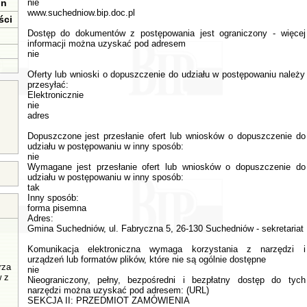
in
nie
www.suchedniow.bip.doc.pl
ści
Dostęp do dokumentów z postępowania jest ograniczony - więcej
informacji można uzyskać pod adresem
nie
Oferty lub wnioski o dopuszczenie do udziału w postępowaniu należy
przesyłać:
Elektronicznie
nie
adres
Dopuszczone jest przesłanie ofert lub wniosków o dopuszczenie do
udziału w postępowaniu w inny sposób:
nie
Wymagane jest przesłanie ofert lub wniosków o dopuszczenie do
udziału w postępowaniu w inny sposób:
tak
Inny sposób:
forma pisemna
Adres:
Gmina Suchedniów, ul. Fabryczna 5, 26-130 Suchedniów - sekretariat
Komunikacja elektroniczna wymaga korzystania z narzędzi i
urządzeń lub formatów plików, które nie są ogólnie dostępne
rza
nie
w z
Nieograniczony, pełny, bezpośredni i bezpłatny dostęp do tych
narzędzi można uzyskać pod adresem: (URL)
SEKCJA II: PRZEDMIOT ZAMÓWIENIA