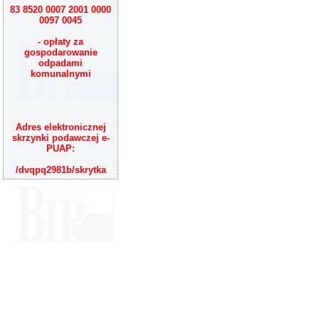
83 8520 0007 2001 0000
0097 0045
- opłaty za
gospodarowanie
odpadami
komunalnymi
Adres elektronicznej
skrzynki podawczej e-
PUAP:
/dvqpq2981b/skrytka