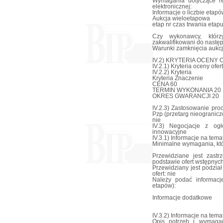
Wymagania dotyczące rej
elektronicznej:
Informacje o liczbie etapów
Aukcja wieloetapowa
etap nr czas trwania etap
Czy wykonawcy, którz
zakwalifikowani do następ
Warunki zamknięcia aukcji
IV.2) KRYTERIA OCENY 
IV.2.1) Kryteria oceny ofert
IV.2.2) Kryteria
Kryteria Znaczenie
CENA 60
TERMIN WYKONANIA 20
OKRES GWARANCJI 20
IV.2.3) Zastosowanie pro
Pzp (przetarg nieogranicz
nie
IV.3) Negocjacje z ogł
innowacyjne
IV.3.1) Informacje na tema
Minimalne wymagania, któr
Przewidziane jest zast
podstawie ofert wstępnyc
Przewidziany jest podział
ofert: nie
Należy podać informacj
etapów):
Informacje dodatkowe
IV.3.2) Informacje na tem
Opis potrzeb i wymaga