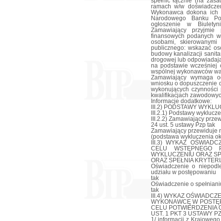
spełnić łącznie (na zas
ramach w/w doświadczen
Wykonawca dokona ich p
Narodowego Banku Pol
ogłoszenie w Biulety
Zamawiający przyjmie 
finansowych podanych w 
osobami, skierowanymi
publicznego: wskazać os
budowy kanalizacji sanit
drogowej lub odpowiadają
na podstawie wcześniej 
wspólnej wykonawców war
Zamawiający wymaga o
wniosku o dopuszczenie d
wykonujących czynności p
kwalifikacjach zawodowyc
Informacje dodatkowe:
III.2) PODSTAWY WYKLU
III.2.1) Podstawy wyklucze
III.2.2) Zamawiający prz
24 ust. 5 ustawy Pzp tak
Zamawiający przewiduje n
(podstawa wykluczenia okr
III.3) WYKAZ OŚWIA
CELU WSTĘPNEGO P
WYKLUCZENIU ORAZ SP
ORAZ SPEŁNIA KRYTERI
Oświadczenie o niepodl
udziału w postępowaniu
tak
Oświadczenie o spełnianiu
tak
III.4) WYKAZ OŚWIADC
WYKONAWCĘ W POSTĘP
CELU POTWIERDZENIA O
UST. 1 PKT 3 USTAWY PZ
1/ informacji z Krajoweg