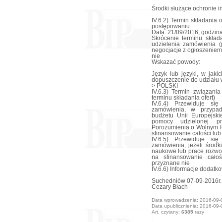
Środki służące ochronie i
IV.6.2) Termin składania
postępowaniu:
Data: 21/09/2016, godzina
Skrócenie terminu skład
udzielenia zamówienia (p
negocjacje z ogłoszeniem
nie
Wskazać powody:
Język lub języki, w jak
dopuszczenie do udziału
> POLSKI
IV.6.3) Termin związani
terminu składania ofert)
IV.6.4) Przewiduje si
zamówienia, w przypad
budżetu Unii Europejski
pomocy udzielonej pr
Porozumienia o Wolnym H
sfinansowanie całości lub
IV.6.5) Przewiduje si
zamówienia, jeżeli środ
naukowe lub prace rozwo
na sfinansowanie cało
przyznane nie
IV.6.6) Informacje dodatk
Suchedniów 07-09-2016r. 
Cezary Błach
Data wprowadzenia: 2016-09-
Data upublicznienia: 2016-09-
Art. czytany:
6385
razy