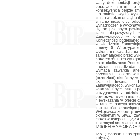
wady dokumentacji proj
poprawek, zmian lub u
konsekwencją będzie zmi
lub materiałowych) wyk
zmian w dokumentacji unie
zmianie może ulec odpow
wynagrodzenie wykonawc
się po pisemnym powia
zaistnieniu powyższych ok
Zamawiającego w formi
Konieczności podpisanego
zatwierdzenia Zamawia
umowy. 5. W przypadku
wykonania świadczenia
zamawiającego przez wyko
potwierdzeniu ich wystą
na tę okoliczność Protok
nadzoru i przedkładane
wymaga zawarcia anek
przedłużeniu o czas wst
(przeszkód) określony w 
czas ich trwania. 6.
Zamawiającego, wykonaw
wskazać innych zakres p
zrezygnować z udziału
powierzyć wykonanie 
niewskazania w ofercie 
w ramach podwykonawstwa
okoliczności stanowiące
Wykonawca zobowiązany j
określonymi w SIWZ i zaw
mowa w ustępach 1,2,3,4
pisemnymi aneksami do 
IV.6) INFORMACJE ADM
IV.6.1) Sposób udostępni
dotyczy):