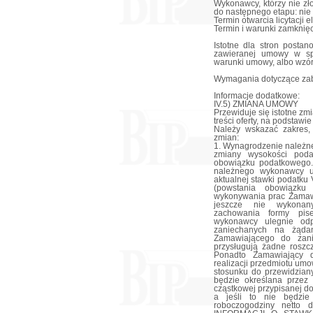
Wykonawcy, którzy nie zł
do następnego etapu: nie
Termin otwarcia licytacji e
Termin i warunki zamknięcia
Istotne dla stron posta
zawieranej umowy w sp
warunki umowy, albo wzó
Wymagania dotyczące zab
Informacje dodatkowe:
IV.5) ZMIANA UMOWY
Przewiduje się istotne z
treści oferty, na podstaw
Należy wskazać zakres,
zmian:
1. Wynagrodzenie należn
zmiany wysokości poda
obowiązku podatkowego.
należnego wykonawcy u
aktualnej stawki podatku
(powstania obowiązku
wykonywania prac Zamawi
jeszcze nie wykona
zachowania formy pis
wykonawcy ulegnie odp
zaniechanych na żąda
Zamawiającego do zani
przysługują żadne roszc
Ponadto Zamawiający d
realizacji przedmiotu um
stosunku do przewidzian
będzie określana przez
cząstkowej przypisanej d
a jeśli to nie będzie
roboczogodziny netto 