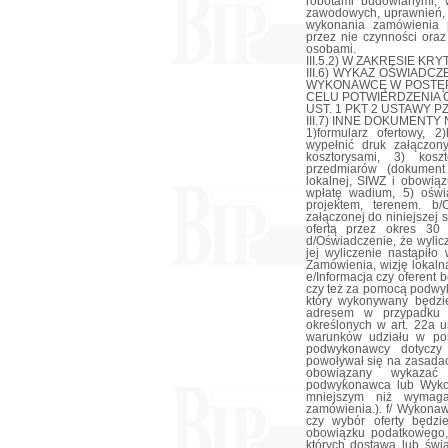
robotami budowlanymi, w
zawodowych, uprawnień, 
wykonania zamówienia 
przez nie czynności ora
osobami.
III.5.2) W ZAKRESIE KR
III.6) WYKAZ OŚWIAD
WYKONAWCĘ W POSTĘP
CELU POTWIERDZENIA O
UST. 1 PKT 2 USTAWY P
III.7) INNE DOKUMENTY NI
1)formularz ofertowy, 
wypełnić druk załączon
kosztorysami, 3) kosz
przedmiarów (dokument 
lokalnej, SIWZ i obowią
wpłatę wadium, 5) oświ
projektem, terenem. b
załączonej do niniejszej 
ofertą przez okres 30 
d/Oświadczenie, że wylic
jej wyliczenie nastąpiło
Zamówienia, wizję lokaln
e/Informacja czy oferent 
czy też za pomocą podw
który wykonywany będzi
adresem w przypadku 
określonych w art. 22a 
warunków udziału w pos
podwykonawcy dotyczy
powoływał się na zasadac
obowiązany wykazać
podwykonawca lub Wykon
mniejszym niż wymaga
zamówienia.). f/ Wykonaw
czy wybór oferty będz
obowiązku podatkowego, 
których dostawa lub świ