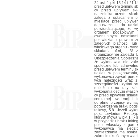
24 ust. 1 pkt 13,14 i 21 
przed upływem terminu skł
cy przed upływem skła
naczelnika urzędu skar
zalega z opłacaniem p
miesiące przed upływe
dopuszczenie do udzia
potwierdzającego, że 
organem podatkowym w
ewentualnymi odsetkam
przewidziane prawem zw
zaległych płatności lu
właściwego organu - wyst
składania ofert; ; 3/ 
organizacyjnej Zakładu 
Ubezpieczenia Społeczn
że wykonawca nie zale
społeczne lub zdrowotne
przed upływem terminu sk
udziału w postępowaniu
wykonawca zawarł poroz
tych należności wraz 
szczególności uzyskał p
rozłożenie na raty zal
wykonania decyzji właści
cy przed upływem składani
centralnej ewidencji i i
odrębne przepisy wymag
potwierdzenia braku podst
ustawy; 5.8. Jeżeli wyk
poza terytorium Rzeczyp
których mowa w pkt 1 : - 
w przypadku braku takie
przez właściwy organ s
wykonawca ma siedzib
zamieszkania ma osoba,
zakresie określonym w art.