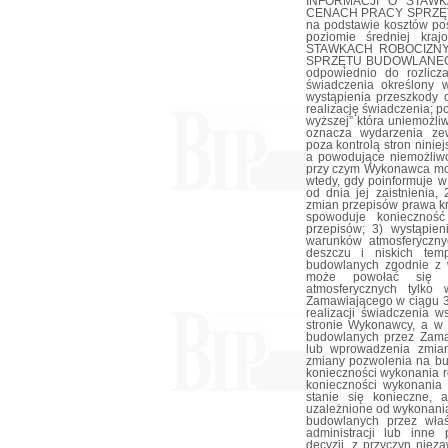
INFORMACJI O STAW
CENACH PRACY SPRZĘ
na podstawie kosztów poś
poziomie średniej kra
STAWKACH ROBOCIZN
SPRZĘTU BUDOWLANEGO 
odpowiednio do rozlicz
świadczenia określony 
wystąpienia przeszkody o
realizację świadczenia; p
wyższej” która uniemożliw
oznacza wydarzenia zew
poza kontrolą stron nini
a powodujące niemożliwo
przy czym Wykonawca może
wtedy, gdy poinformuje 
od dnia jej zaistnienia,
zmian przepisów prawa kr
spowoduje konieczność
przepisów; 3) wystąpien
warunków atmosferyczny
deszczu i niskich temp
budowlanych zgodnie z 
może powołać się na
atmosferycznych tylko
Zamawiającego w ciągu 3 
realizacji świadczenia w
stronie Wykonawcy, a w 
budowlanych przez Zama
lub wprowadzenia zmian
zmiany pozwolenia na bu
konieczności wykonania 
konieczności wykonania
stanie się konieczne,
uzależnione od wykonani
budowlanych przez wła
administracji lub inne
decyzji, z przyczyn niez