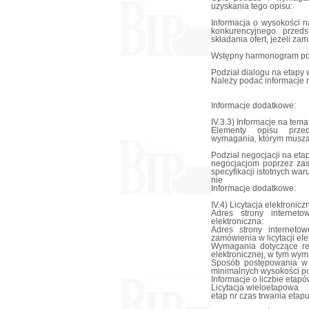
uzyskania tego opisu:
Informacja o wysokości 
konkurencyjnego przeds
składania ofert, jeżeli z
Wstępny harmonogram po
Podział dialogu na etapy 
Należy podać informacje 
Informacje dodatkowe:
IV.3.3) Informacje na tem
Elementy opisu przed
wymagania, którym muszą 
Podział negocjacji na eta
negocjacjom poprzez zas
specyfikacji istotnych wa
nie
Informacje dodatkowe:
IV.4) Licytacja elektronicz
Adres strony interneto
elektroniczna:
Adres strony internetow
zamówienia w licytacji ele
Wymagania dotyczące reje
elektronicznej, w tym wy
Sposób postępowania w to
minimalnych wysokości po
Informacje o liczbie etapów
Licytacja wieloetapowa
etap nr czas trwania etap