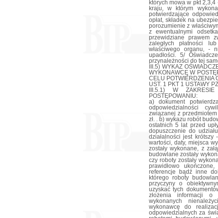
których mowa w pkt 2,3,4
kraju, w którym wykona
potwierdzające odpowied
opłat, składek na ubezpi
porozumienie z właściwym
z ewentualnymi odsetka
przewidziane prawem zw
zaległych płatności lu
właściwego organu, - ni
upadłości. 5/ Oświadcz
przynależności do tej sam
III.5) WYKAZ OŚWIAD
WYKONAWCĘ W POSTĘP
CELU POTWIERDZENIA O
UST. 1 PKT 1 USTAWY P
III.5.1) W ZAKRES
POSTĘPOWANIU:
a) dokument potwierdz
odpowiedzialności cyw
związanej z przedmiote
zł. . b) wykazu robót bud
ostatnich 5 lat przed up
dopuszczenie do udziału
działalności jest krótsz
wartości, daty, miejsca w
zostały wykonane, z zał
budowlane zostały wykona
czy roboty zostały wyko
prawidłowo ukończone,
referencje bądź inne d
którego roboty budowla
przyczyny o obiektywny
uzyskać tych dokumentó
złożenia informacji o
wykonanych nienależy
wykonawcę do realizacj
odpowiedzialnych za świa