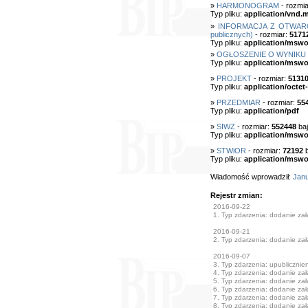
»
HARMONOGRAM
- rozmia
Typ pliku:
application/vnd.m
»
INFORMACJA Z OTWARCIA
publicznych)
- rozmiar:
5171
Typ pliku:
application/mswo
»
OGŁOSZENIE O WYNIKU
Typ pliku:
application/mswo
»
PROJEKT
- rozmiar:
5131
Typ pliku:
application/octet
»
PRZEDMIAR
- rozmiar:
55
Typ pliku:
application/pdf
»
SIWZ
- rozmiar:
552448
baj
Typ pliku:
application/mswo
»
STWiOR
- rozmiar:
72192
b
Typ pliku:
application/mswo
Wiadomość wprowadził:
Janu
Rejestr zmian:
2016-09-22
1. Typ zdarzenia: dodanie załą
2016-09-21
2. Typ zdarzenia: dodanie załą
2016-09-07
3. Typ zdarzenia: upublicznie
4. Typ zdarzenia: dodanie załą
5. Typ zdarzenia: dodanie załą
6. Typ zdarzenia: dodanie załą
7. Typ zdarzenia: dodanie załą
8. Typ zdarzenia: dodanie załą