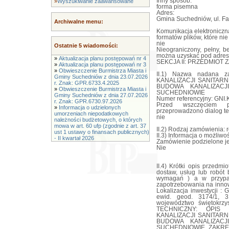
Inny sposób:
»
Wyszukiwanie zaawansowane
forma pisemna
Adres:
Gmina Suchedniów, ul. Fa
Archiwalne menu:
Komunikacja elektroniczn
formatów plików, które ni
nie
Ostatnie 5 wiadomości:
Nieograniczony, pełny, b
można uzyskać pod adres
»
Aktualizacja planu postępowań nr 4
SEKCJA II: PRZEDMIOT 
»
Aktualizacja planu postępowań nr 3
»
Obwieszczenie Burmistrza Miasta i
II.1) Nazwa nadana z
Gminy Suchedniów z dnia 23.07.2026
KANALIZACJI SANITAR
r. Znak: GPR.6733.4.2025
BUDOWA KANALIZAC
»
Obwieszczenie Burmistrza Miasta i
SUCHEDNIOWIE
Gminy Suchedniów z dnia 27.07.2026
Numer referencyjny: GNI
r. Znak: GPR.6730.97.2026
Przed wszczęciem p
»
Informacja o udzielonych
przeprowadzono dialog te
umorzeniach niepodatkowych
nie
należności budżetowych, o których
mowa w art. 60 ufp (zgodnie z art. 37
II.2) Rodzaj zamówienia:
ust 1 ustawy o finansach publicznych)
II.3) Informacja o możliwo
- II kwartał 2026
Zamówienie podzielone jes
Nie
II.4) Krótki opis przedmi
dostaw, usług lub robót
wymagań ) a w przypad
zapotrzebowania na innow
Lokalizacja inwestycji 
ewid. geod. 3174/1, 3
województwo świętokrzy
TECHNICZNY: OPIS
KANALIZACJI SANITAR
BUDOWA KANALIZAC
SUCHEDNIOWIE ZAKRES