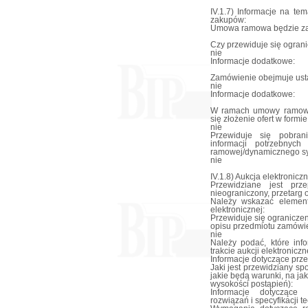
IV.1.7) Informacje na t
zakupów:
Umowa ramowa będzie za
Czy przewiduje się ogran
nie
Informacje dodatkowe:
Zamówienie obejmuje ust
nie
Informacje dodatkowe:
W ramach umowy ramowe
się złożenie ofert w formi
nie
Przewiduje się pobran
informacji potrzebny
ramowej/dynamicznego s
nie
IV.1.8) Aukcja elektronicz
Przewidziane jest prze
nieograniczony, przetarg 
Należy wskazać element
elektronicznej:
Przewiduje się ograniczen
opisu przedmiotu zamówie
nie
Należy podać, które in
trakcie aukcji elektroniczn
Informacje dotyczące przeb
Jaki jest przewidziany sp
jakie będą warunki, na j
wysokości postąpień):
Informacje dotyczące 
rozwiązań i specyfikacji 