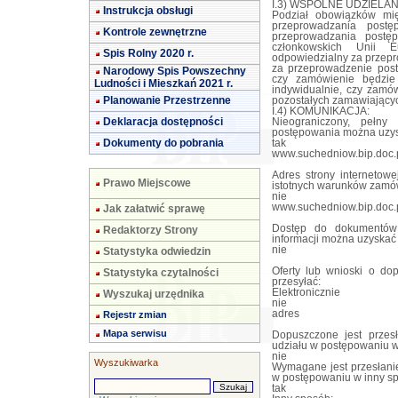
I.3) WSPÓLNE UDZIELANIE
Instrukcja obsługi
Podział obowiązków mi
przeprowadzania post
Kontrole zewnętrzne
przeprowadzania postę
członkowskich Unii E
Spis Rolny 2020 r.
odpowiedzialny za przepr
za przeprowadzenie post
Narodowy Spis Powszechny
czy zamówienie będzie
Ludności i Mieszkań 2021 r.
indywidualnie, czy zamów
Planowanie Przestrzenne
pozostałych zamawiającyc
I.4) KOMUNIKACJA:
Deklaracja dostępności
Nieograniczony, pełn
postępowania można uzy
Dokumenty do pobrania
tak
www.suchedniow.bip.doc.
Adres strony internetowe
Prawo Miejscowe
istotnych warunków zamó
nie
www.suchedniow.bip.doc.
Jak załatwić sprawę
Dostęp do dokumentów 
Redaktorzy Strony
informacji można uzyska
nie
Statystyka odwiedzin
Oferty lub wnioski o do
Statystyka czytalności
przesyłać:
Elektronicznie
Wyszukaj urzędnika
nie
adres
Rejestr zmian
Mapa serwisu
Dopuszczone jest przes
udziału w postępowaniu w
nie
Wyszukiwarka
Wymagane jest przesłanie
w postępowaniu w inny s
tak