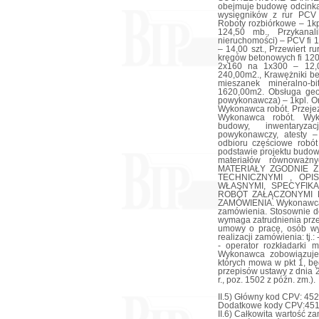
obejmuje budowę odcinka
wysięgników z rur PCV 
Roboty rozbiórkowe – 1kp
124,50 mb., Przykanal
nieruchomości) – PCV fi 1
– 14,00 szt., Przewiert r
kręgów betonowych fi 1200
2x160 na 1x300 – 12,0
240,00m2., Krawężniki b
mieszanek mineralno-b
1620,00m2. Obsługa geod
powykonawcza) – 1kpl. O
Wykonawca robót. Przeje
Wykonawca robót. Wyk
budowy, inwentaryza
powykonawczy, atesty – 
odbioru częściowe robó
podstawie projektu budo
materiałów równowa
MATERIAŁY ZGODNIE 
TECHNICZNYMI , OPI
WŁASNYMI, SPECYFIK
ROBÓT ZAŁĄCZONYMI 
ZAMÓWIENIA. Wykonawca w
zamówienia. Stosownie do
wymaga zatrudnienia pr
umowy o pracę, osób wy
realizacji zamówienia: tj.:
- operator rozkładarki m
Wykonawca zobowiązuje 
których mowa w pkt 1, b
przepisów ustawy z dnia 
r., poz. 1502 z późn. zm.).
II.5) Główny kod CPV: 45
Dodatkowe kody CPV:451
II.6) Całkowita wartość z