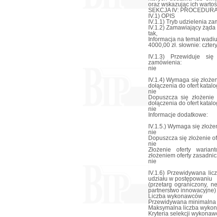
oraz wskazując ich wartoś
SEKCJA IV: PROCEDUR
IV.1) OPIS
IV.1.1) Tryb udzielenia z
IV.1.2) Zamawiający żąda
tak,
Informacja na temat wadi
4000,00 zł. słownie: cztery
IV.1.3) Przewiduje si
zamówienia:
nie
IV.1.4) Wymaga się złożen
dołączenia do ofert katal
nie
Dopuszcza się złożenie 
dołączenia do ofert katal
nie
Informacje dodatkowe:
IV.1.5.) Wymaga się złożen
nie
Dopuszcza się złożenie of
nie
Złożenie oferty waria
złożeniem oferty zasadnic
nie
IV.1.6) Przewidywana li
udziału w postępowaniu
(przetarg ograniczony, n
partnerstwo innowacyjne)
Liczba wykonawców
Przewidywana minimalna
Maksymalna liczba wyko
Kryteria selekcji wykonaw