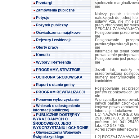
Przetargi
społecznie marginalizow
nie
Zamówienia publiczne
Należy podać minimaln
Petycje
należących do jednej lub 
ustawy Pzp, nie mniejsz
Pożytek publiczny
pracy chronionej lub wyko
SEKCJA I: ZAMAWIAJĄC
Oświadczenia majątkowe
Postępowanie przeprowad
nie
Rejestry i ewidencje
Postępowanie przep
powierzył/powierzyli prz
Oferty pracy
nie
Informacje na temat podm
Kontakt
prowadzenie postępowani
Postępowanie jest przep
Wybory i Referenda
nie
PROGRAMY, STRATEGIE
Jeżeli tak, należy w
przeprowadzają postępow
OCHRONA ŚRODOWISKA
numery identyfikacyjne
kontaktów:
Raport o stanie gminy
Postępowanie jest przep
PROGRAM REWITALIZACJI
państw członkowskich Uni
nie
Ponowne wykorzystanie
W przypadku przeprowadz
innych państw członkows
Wniosek o udostępnienie
krajowe prawo zamówień 
informacji publicznej
Informacje dodatkowe:
PUBLICZNIE DOSTĘPNY
I. 1) NAZWA I ADRES: Gm
29100991700, ul. ul. Fabr
WYKAZ DANYCH O
państwo , tel. 041 2543
ŚRODOWISKU, JEGO
faks 412 543 485.
WYKORZYSTANIU I OCHRONIE
Adres strony internetowej
Obwieszczenia Wojewody
Świętokrzyskiego
I. 2) RODZAJ ZAMAWIAJĄ