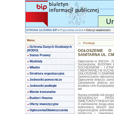
STRONA GŁÓWNA BIP
»
Poprzednia strona
» Odczyt wiadomości
Menu:
Przetargi
Ochrona Danych Osobowych
(RODO)
OGŁOSZENIE O
SANITARNA UL. C
Status Prawny
Wydziały
Ogłoszenie nr 306104 - 20
Suchedniów: BUDOWA 
Władze
SUCHEDNIÓW – I ETAP
CMENTARNEJ W SUCHE
Struktura organizacyjna
OGŁOSZENIE O ZAMÓWIEN
Zamieszczanie ogłoszeni
Jednostki pomocnicze
Ogłoszenie dotyczy: zamó
Zamówienie dotyczy pr
Jednostki podległe
środków Unii Europejskiej
tak
Mienie komunalne
Nazwa projektu lub prog
Budżet i finanse
REGIONALNY PRO
ŚWIĘTOKRZYSKIEGO NA 
Oferty inwestycyjne
O zamówienie mogą ubiega
wykonawcy, których dzia
Ogłoszenia/Obwieszczenia
organizacyjnie jednostek
społeczną i zawodową 