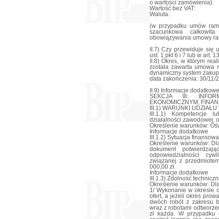
o wartości zamówienia):
Wartość bez VAT:
Waluta:
(w przypadku umów ram
szacunkowa całkowit
obowiązywania umowy ra
II.7) Czy przewiduje się
ust. 1 pkt 6 i 7 lub w art. 
II.8) Okres, w którym re
została zawarta umowa r
dynamiczny system zakup
data zakończenia: 30/11/
II.9) Informacje dodatkowe
SEKCJA III: INF
EKONOMICZNYM, FINAN
III.1) WARUNKI UDZIA
III.1.1) Kompetencje 
działalności zawodowej, o
Określenie warunków: Oś
Informacje dodatkowe
III.1.2) Sytuacja finanso
Określenie warunków: Dl
dokument potwierdzaj
odpowiedzialności cyw
związanej z przedmiote
000,00 zł.
Informacje dodatkowe
III.1.3) Zdolność technic
Określenie warunków: Dl
1/ Wykonanie w okresie o
ofert, a jeżeli okres prow
dwóch robót z zakresu b
wraz z robotami odtworze
zł każda. W przypadku