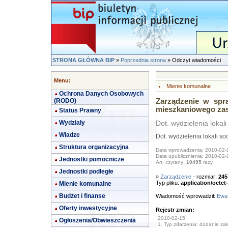
STRONA GŁÓWNA BIP
»
Poprzednia strona
» Odczyt wiadomości
Menu:
Mienie komunalne
Ochrona Danych Osobowych
(RODO)
Zarządzenie w spra
mieszkaniowego za
Status Prawny
Wydziały
Dot. wydzielenia lokali
Władze
Dot. wydzielenia lokali so
Struktura organizacyjna
Data wprowadzenia: 2010-02-
Data upublicznienia: 2010-02-
Jednostki pomocnicze
Art. czytany:
10495
razy
Jednostki podległe
»
Zarządzenie
- rozmiar:
245
Typ pliku:
application/octet
Mienie komunalne
Budżet i finanse
Wiadomość wprowadził:
Ewa
Oferty inwestycyjne
Rejestr zmian:
2010-02-15
Ogłoszenia/Obwieszczenia
1. Typ zdarzenia: dodanie załą