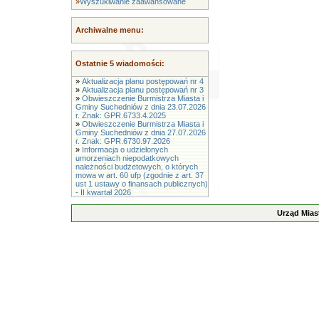
»
Wyszukiwanie zaawansowane
Archiwalne menu:
Ostatnie 5 wiadomości:
»
Aktualizacja planu postępowań nr 4
»
Aktualizacja planu postępowań nr 3
»
Obwieszczenie Burmistrza Miasta i
Gminy Suchedniów z dnia 23.07.2026
r. Znak: GPR.6733.4.2025
»
Obwieszczenie Burmistrza Miasta i
Gminy Suchedniów z dnia 27.07.2026
r. Znak: GPR.6730.97.2026
»
Informacja o udzielonych
umorzeniach niepodatkowych
należności budżetowych, o których
mowa w art. 60 ufp (zgodnie z art. 37
ust 1 ustawy o finansach publicznych)
- II kwartał 2026
Urząd Mias