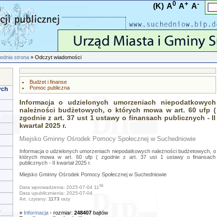
0
+
-
(K)
A
A
A
ednia strona
» Odczyt wiadomości
Budżet i finanse
Pomoc publiczna
ych
Informacja o udzielonych umorzeniach niepodatkowych
należności budżetowych, o których mowa w art. 60 ufp (
zgodnie z art. 37 ust 1 ustawy o finansach publicznych - II
kwartał 2025 r.
Miejsko Gminny Ośrodek Pomocy Społecznej w Suchedniowie
Informacja o udzielonych umorzeniach niepodatkowych należności budżetowych, o
których mowa w art. 60 ufp ( zgodnie z art. 37 ust 1 ustawy o finansach
publicznych - II kwartał 2025 r.
Miejsko Gminny Ośrodek Pomocy Społecznej w Suchedniowie
56
Data wprowadzenia: 2025-07-04 11
Data upublicznienia: 2025-07-04
Art. czytany:
1173
razy
a
»
Informacja
- rozmiar:
248407
bajtów