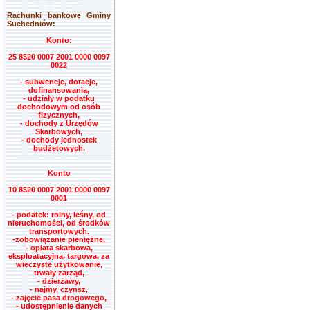
Rachunki bankowe Gminy
Suchedniów:
Konto:
25 8520 0007 2001 0000 0097
0022
- subwencje, dotacje,
dofinansowania,
- udziały w podatku
dochodowym od osób
fizycznych,
- dochody z Urzędów
Skarbowych,
- dochody jednostek
budżetowych.
Konto
10 8520 0007 2001 0000 0097
0001
- podatek: rolny, leśny, od
nieruchomości, od środków
transportowych.
-zobowiązanie pieniężne,
- opłata skarbowa,
eksploatacyjna, targowa, za
wieczyste użytkowanie,
trwały zarząd,
- dzierżawy,
- najmy, czynsz,
- zajęcie pasa drogowego,
- udostępnienie danych