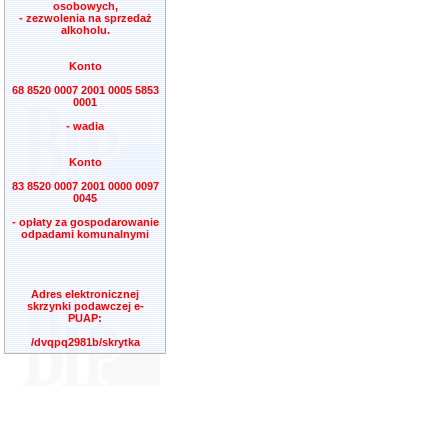
osobowych,
- zezwolenia na sprzedaż
alkoholu.
Konto
68 8520 0007 2001 0005 5853
0001
- wadia
Konto
83 8520 0007 2001 0000 0097
0045
- opłaty za gospodarowanie
odpadami komunalnymi
Adres elektronicznej
skrzynki podawczej e-
PUAP:
/dvqpq2981b/skrytka