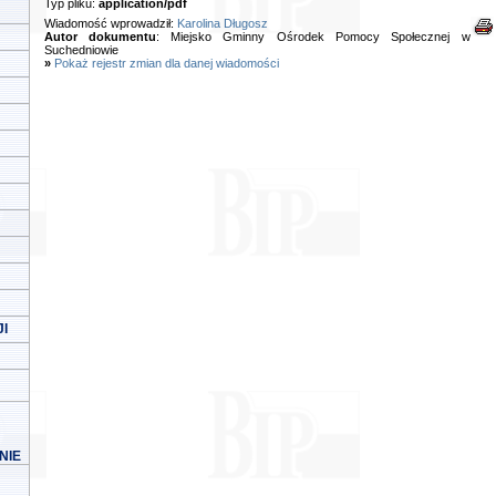
Typ pliku:
application/pdf
Wiadomość wprowadził:
Karolina Długosz
Autor dokumentu
: Miejsko Gminny Ośrodek Pomocy Społecznej w
Suchedniowie
»
Pokaż rejestr zmian dla danej wiadomości
I
NIE