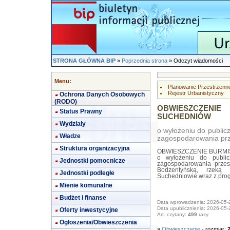
STRONA GŁÓWNA BIP
»
Poprzednia strona
» Odczyt wiadomości
Menu:
Planowanie Przestrzenn
Rejestr Urbanistyczny
Ochrona Danych Osobowych
(RODO)
OBWIESZCZENIE
Status Prawny
SUCHEDNIÓW
Wydziały
o wyłożeniu do public
Władze
zagospodarowania pr
Struktura organizacyjna
OBWIESZCZENIE BURMI
o wyłożeniu do public
Jednostki pomocnicze
zagospodarowania przes
Bodzentyńską, rzeką
Jednostki podległe
Suchedniowie wraz z prog
Mienie komunalne
Budżet i finanse
Data wprowadzenia: 2026-05-
Data upublicznienia: 2026-05-
Oferty inwestycyjne
Art. czytany:
499
razy
Ogłoszenia/Obwieszczenia
»
Obwieszczenie
- rozmiar: