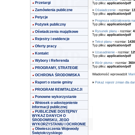
Przetargi
Typ pliku:
application/pdf
Zamówienia publiczne
»
Oświadczenie
- rozmiar:
1
Typ pliku:
application/pdf
Petycje
»
Prognoza oddziaływania na
Pożytek publiczny
Typ pliku:
application/pdf
»
Rysunek planu
- rozmiar:
4
Oświadczenia majątkowe
Typ pliku:
application/pdf
Rejestry i ewidencje
»
Tekst planu
- rozmiar:
1430
Typ pliku:
application/pdf
Oferty pracy
»
Uzasadnienie
- rozmiar:
12
Kontakt
Typ pliku:
application/pdf
Wybory i Referenda
»
Wzór pisma
- rozmiar:
360
Typ pliku:
application/pdf
PROGRAMY, STRATEGIE
Wiadomość wprowadził:
Mari
OCHRONA ŚRODOWISKA
Raport o stanie gminy
»
Pokaż rejestr zmian dla da
PROGRAM REWITALIZACJI
Ponowne wykorzystanie
Wniosek o udostępnienie
informacji publicznej
PUBLICZNIE DOSTĘPNY
WYKAZ DANYCH O
ŚRODOWISKU, JEGO
WYKORZYSTANIU I OCHRONIE
Obwieszczenia Wojewody
Świętokrzyskiego