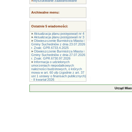
»
Wyszukiwanie zaawansowane
Archiwalne menu:
Ostatnie 5 wiadomości:
»
Aktualizacja planu postępowań nr 4
»
Aktualizacja planu postępowań nr 3
»
Obwieszczenie Burmistrza Miasta i
Gminy Suchedniów z dnia 23.07.2026
r. Znak: GPR.6733.4.2025
»
Obwieszczenie Burmistrza Miasta i
Gminy Suchedniów z dnia 27.07.2026
r. Znak: GPR.6730.97.2026
»
Informacja o udzielonych
umorzeniach niepodatkowych
należności budżetowych, o których
mowa w art. 60 ufp (zgodnie z art. 37
ust 1 ustawy o finansach publicznych)
- II kwartał 2026
Urząd Mias