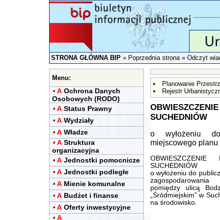
STRONA GŁÓWNA BIP
»
Poprzednia strona
» Odczyt wia
Menu:
Planowanie Przestr
A
Ochrona Danych
Rejestr Urbanistycz
Osobowych (RODO)
OBWIESZCZENIE
A
Status Prawny
SUCHEDNIÓW
A
Wydziały
A
Władze
o wyłożeniu do
A
Struktura
miejscowego planu
organizacyjna
OBWIESZCZENIE
A
Jednostki pomocnicze
SUCHEDNIÓW
A
Jednostki podległe
o wyłożeniu do public
zagospodarowania 
A
Mienie komunalne
pomiędzy ulicą Bod
A
Budżet i finanse
„Śródmiejskim” w Suc
na środowisko.
A
Oferty inwestycyjne
A