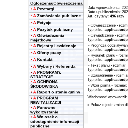
Ogłoszenia/Obwieszczenia
Data wprowadzenia: 202
A
Przetargi
Data upublicznienia: 20
A
Zamówienia publiczne
Art. czytany:
496
razy
A
Petycje
»
Obwieszczenie
- rozm
A
Pożytek publiczny
Typ pliku:
application/p
A
Oświadczenia
»
Oświadczenie
- rozmia
Typ pliku:
application/p
majątkowe
»
Prognoza oddziaływan
A
Rejestry i ewidencje
Typ pliku:
application/p
A
Oferty pracy
»
Rysunek planu
- rozmi
A
Kontakt
Typ pliku:
application/p
»
Tekst planu
- rozmiar:
A
Wybory i Referenda
Typ pliku:
application/p
A
PROGRAMY,
»
Uzasadnienie
- rozmia
STRATEGIE
Typ pliku:
application/p
A
OCHRONA
»
Wzór pisma
- rozmiar
ŚRODOWISKA
Typ pliku:
application/p
A
Raport o stanie gminy
Wiadomość wprowadził
A
PROGRAM
REWITALIZACJI
»
Pokaż rejestr zmian d
A
Ponowne
wykorzystanie
A
Wniosek o
udostępnienie informacji
publicznej