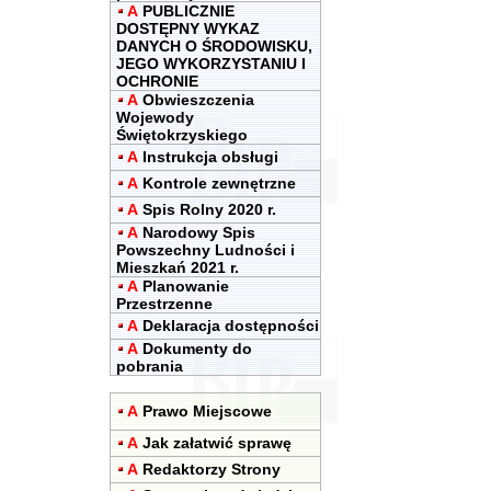
A
PUBLICZNIE
DOSTĘPNY WYKAZ
DANYCH O ŚRODOWISKU,
JEGO WYKORZYSTANIU I
OCHRONIE
A
Obwieszczenia
Wojewody
Świętokrzyskiego
A
Instrukcja obsługi
A
Kontrole zewnętrzne
A
Spis Rolny 2020 r.
A
Narodowy Spis
Powszechny Ludności i
Mieszkań 2021 r.
A
Planowanie
Przestrzenne
A
Deklaracja dostępności
A
Dokumenty do
pobrania
A
Prawo Miejscowe
A
Jak załatwić sprawę
A
Redaktorzy Strony