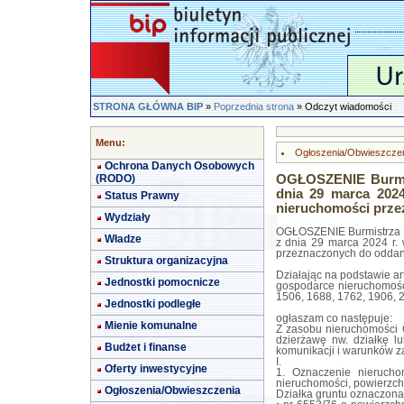
STRONA GŁÓWNA BIP
»
Poprzednia strona
» Odczyt wiadomości
Menu:
Ogłoszenia/Obwieszcze
Ochrona Danych Osobowych
(RODO)
OGŁOSZENIE Burmis
dnia 29 marca 202
Status Prawny
nieruchomości prze
Wydziały
OGŁOSZENIE Burmistrza 
Władze
z dnia 29 marca 2024 r.
przeznaczonych do oddan
Struktura organizacyjna
Działając na podstawie art.
Jednostki pomocnicze
gospodarce nieruchomościa
1506, 1688, 1762, 1906, 2
Jednostki podległe
ogłaszam co następuje:
Mienie komunalne
Z zasobu nieruchomości
dzierżawę nw. działkę l
Budżet i finanse
komunikacji i warunków z
I.
Oferty inwestycyjne
1. Oznaczenie nieruchom
nieruchomości, powierzch
Ogłoszenia/Obwieszczenia
Działka gruntu oznaczona