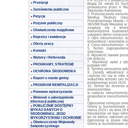
• nr 6553/76 o powierzch
Przetargi
Bugaj 34, obręb 01 Such
prowadzona przez V Wy
Zamówienia publiczne
Skarżysku-Kamiennej.
2. Przeznaczenie nieruch
Petycje
Według Studium Uwar
Przestrzennego Miasta i
Pożytek publiczny
36/V/98 Rady Miejskiej w
znajduje się a teren
Oświadczenia majątkowe
wielorodzinne budowni
usługami (teren oznaczon
Rejestry i ewidencje
3. Opis nieruchomości: 
komunikacji i warunków z
Oferty pracy
4. Cena nieruchomości : n
5. Termin zagospodaro
Kontakt
dzierżawy.
6. Wysokość stawek proce
Wybory i Referenda
nie dotyczy.
7. Wysokość opłat z tyt
PROGRAMY, STRATEGIE
podatek VAT.
8. Terminy wnoszenia opła
OCHRONA ŚRODOWISKA
9. Zasady aktualizacji 
częściej niż raz w roku
Raport o stanie gminy
wskaźnika wzrostu cen t
podawanego przez GUS.
PROGRAM REWITALIZACJI
10. Termin do złożenia 
pierwszeństwa
Ponowne wykorzystanie
w nabyciu nieruchomości
gospodarce nieruchomości
Wniosek o udostępnienie
II.
informacji publicznej
Ogłoszenie niniejsze umie
PUBLICZNIE DOSTĘPNY
Gminy w Suchedniowie ul
WYKAZ DANYCH O
marca 2024 r. do dnia 19 k
ŚRODOWISKU, JEGO
Niezależnie od tego inf
go na tablicy ogłoszeń p
WYKORZYSTANIU I OCHRONIE
ogłoszenie w prasie loka
Obwieszczenia Wojewody
Gminy w Suchedniowie ora
Świętokrzyskiego