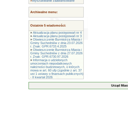
»
Wyszukiwanie zaawansowane
Archiwalne menu:
Ostatnie 5 wiadomości:
»
Aktualizacja planu postępowań nr 4
»
Aktualizacja planu postępowań nr 3
»
Obwieszczenie Burmistrza Miasta i
Gminy Suchedniów z dnia 23.07.2026
r. Znak: GPR.6733.4.2025
»
Obwieszczenie Burmistrza Miasta i
Gminy Suchedniów z dnia 27.07.2026
r. Znak: GPR.6730.97.2026
»
Informacja o udzielonych
umorzeniach niepodatkowych
należności budżetowych, o których
mowa w art. 60 ufp (zgodnie z art. 37
ust 1 ustawy o finansach publicznych)
- II kwartał 2026
Urząd Mias