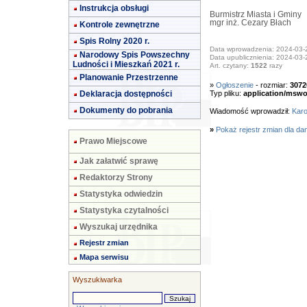
Instrukcja obsługi
Burmistrz Miasta i Gminy
mgr inż. Cezary Błach
Kontrole zewnętrzne
Spis Rolny 2020 r.
Data wprowadzenia: 2024-03-
Narodowy Spis Powszechny
Data upublicznienia: 2024-03-
Ludności i Mieszkań 2021 r.
Art. czytany:
1522
razy
Planowanie Przestrzenne
»
Ogłoszenie
- rozmiar:
3072
Deklaracja dostępności
Typ pliku:
application/mswo
Dokumenty do pobrania
Wiadomość wprowadził:
Karo
»
Pokaż rejestr zmian dla da
Prawo Miejscowe
Jak załatwić sprawę
Redaktorzy Strony
Statystyka odwiedzin
Statystyka czytalności
Wyszukaj urzędnika
Rejestr zmian
Mapa serwisu
Wyszukiwarka