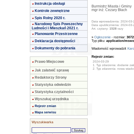
Instrukcja obsługi
Burmistrz Miasta i Gminy
mgr inż. Cezary Błach
Kontrole zewnętrzne
Spis Rolny 2020 r.
Data wprowadzenia: 2024-03-
Narodowy Spis Powszechny
Data upublicznienia: 2024-03-
Ludności i Mieszkań 2021 r.
Art. czytany:
1528
razy
Planowanie Przestrzenne
»
Ogłoszenie
- rozmiar:
3072
Deklaracja dostępności
Typ pliku:
application/mswo
Dokumenty do pobrania
Wiadomość wprowadził:
Karo
Rejestr zmian:
Prawo Miejscowe
2024-03-29
1. Typ zdarzenia: dodanie załą
2. Typ zdarzenia: nowa wiad
Jak załatwić sprawę
Redaktorzy Strony
Statystyka odwiedzin
Statystyka czytalności
Wyszukaj urzędnika
Rejestr zmian
Mapa serwisu
Wyszukiwarka