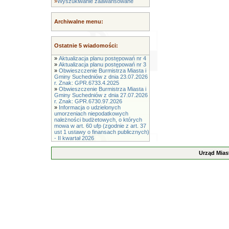
»
Wyszukiwanie zaawansowane
Archiwalne menu:
Ostatnie 5 wiadomości:
»
Aktualizacja planu postępowań nr 4
»
Aktualizacja planu postępowań nr 3
»
Obwieszczenie Burmistrza Miasta i
Gminy Suchedniów z dnia 23.07.2026
r. Znak: GPR.6733.4.2025
»
Obwieszczenie Burmistrza Miasta i
Gminy Suchedniów z dnia 27.07.2026
r. Znak: GPR.6730.97.2026
»
Informacja o udzielonych
umorzeniach niepodatkowych
należności budżetowych, o których
mowa w art. 60 ufp (zgodnie z art. 37
ust 1 ustawy o finansach publicznych)
- II kwartał 2026
Urząd Mias