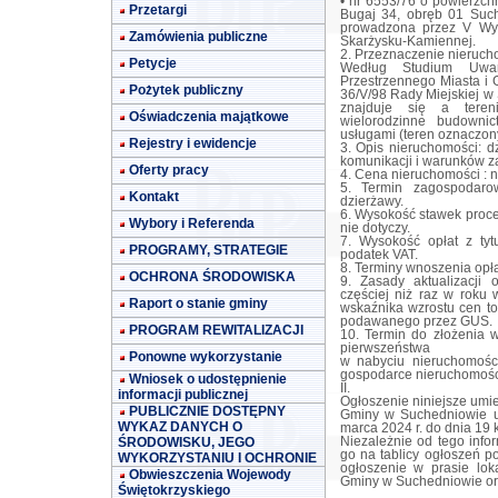
• nr 6553/76 o powierzch
Przetargi
Bugaj 34, obręb 01 Such
prowadzona przez V Wy
Zamówienia publiczne
Skarżysku-Kamiennej.
2. Przeznaczenie nieruch
Petycje
Według Studium Uwar
Przestrzennego Miasta i
Pożytek publiczny
36/V/98 Rady Miejskiej w
znajduje się a teren
Oświadczenia majątkowe
wielorodzinne budowni
usługami (teren oznaczon
Rejestry i ewidencje
3. Opis nieruchomości: 
komunikacji i warunków z
Oferty pracy
4. Cena nieruchomości : n
5. Termin zagospodaro
Kontakt
dzierżawy.
6. Wysokość stawek proce
Wybory i Referenda
nie dotyczy.
7. Wysokość opłat z tyt
PROGRAMY, STRATEGIE
podatek VAT.
8. Terminy wnoszenia opła
OCHRONA ŚRODOWISKA
9. Zasady aktualizacji 
częściej niż raz w roku
Raport o stanie gminy
wskaźnika wzrostu cen t
podawanego przez GUS.
PROGRAM REWITALIZACJI
10. Termin do złożenia 
pierwszeństwa
Ponowne wykorzystanie
w nabyciu nieruchomości
gospodarce nieruchomości
Wniosek o udostępnienie
II.
informacji publicznej
Ogłoszenie niniejsze umie
PUBLICZNIE DOSTĘPNY
Gminy w Suchedniowie ul
WYKAZ DANYCH O
marca 2024 r. do dnia 19 k
ŚRODOWISKU, JEGO
Niezależnie od tego inf
go na tablicy ogłoszeń p
WYKORZYSTANIU I OCHRONIE
ogłoszenie w prasie loka
Obwieszczenia Wojewody
Gminy w Suchedniowie ora
Świętokrzyskiego