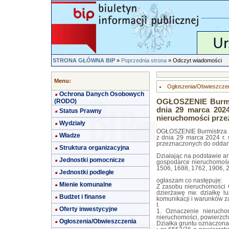
STRONA GŁÓWNA BIP
»
Poprzednia strona
» Odczyt wiadomości
Menu:
Ogłoszenia/Obwieszcze
Ochrona Danych Osobowych
(RODO)
OGŁOSZENIE Burmis
dnia 29 marca 202
Status Prawny
nieruchomości prze
Wydziały
OGŁOSZENIE Burmistrza 
Władze
z dnia 29 marca 2024 r.
przeznaczonych do oddan
Struktura organizacyjna
Działając na podstawie art.
Jednostki pomocnicze
gospodarce nieruchomościa
1506, 1688, 1762, 1906, 2
Jednostki podległe
ogłaszam co następuje:
Mienie komunalne
Z zasobu nieruchomości
dzierżawę nw. działkę l
Budżet i finanse
komunikacji i warunków z
I.
Oferty inwestycyjne
1. Oznaczenie nieruchom
nieruchomości, powierzch
Ogłoszenia/Obwieszczenia
Działka gruntu oznaczona