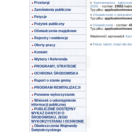
Przetargi
»
Kwestionariusz zgłosze
2020r.
- rozmiar:
23552
bajtó
Zamówienia publiczne
Typ pliku:
application/mswo
»
Oświadczenie o niekaralno
Petycje
Typ pliku:
application/mswo
Pożytek publiczny
»
Oświadczenie
- rozmiar:
4
Typ pliku:
application/mswo
Oświadczenia majątkowe
Wiadomość wprowadził:
Karo
Rejestry i ewidencje
»
Pokaż rejestr zmian dla da
Oferty pracy
Kontakt
Wybory i Referenda
PROGRAMY, STRATEGIE
OCHRONA ŚRODOWISKA
Raport o stanie gminy
PROGRAM REWITALIZACJI
Ponowne wykorzystanie
Wniosek o udostępnienie
informacji publicznej
PUBLICZNIE DOSTĘPNY
WYKAZ DANYCH O
ŚRODOWISKU, JEGO
WYKORZYSTANIU I OCHRONIE
Obwieszczenia Wojewody
Świętokrzyskiego