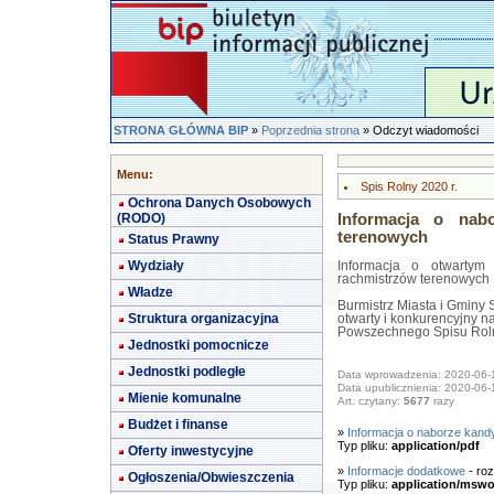
STRONA GŁÓWNA BIP
»
Poprzednia strona
» Odczyt wiadomości
Menu:
Spis Rolny 2020 r.
Ochrona Danych Osobowych
(RODO)
Informacja o nab
terenowych
Status Prawny
Wydziały
Informacja o otwartym
rachmistrzów terenowych
Władze
Burmistrz Miasta i Gminy
Struktura organizacyjna
otwarty i konkurencyjny 
Powszechnego Spisu Rol
Jednostki pomocnicze
Jednostki podległe
Data wprowadzenia: 2020-06-
Data upublicznienia: 2020-06-
Mienie komunalne
Art. czytany:
5677
razy
Budżet i finanse
»
Informacja o naborze kan
Typ pliku:
application/pdf
Oferty inwestycyjne
»
Informacje dodatkowe
- roz
Ogłoszenia/Obwieszczenia
Typ pliku:
application/mswo