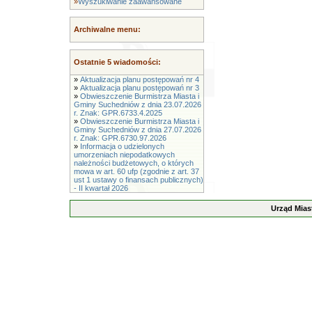
»
Wyszukiwanie zaawansowane
Archiwalne menu:
Ostatnie 5 wiadomości:
»
Aktualizacja planu postępowań nr 4
»
Aktualizacja planu postępowań nr 3
»
Obwieszczenie Burmistrza Miasta i
Gminy Suchedniów z dnia 23.07.2026
r. Znak: GPR.6733.4.2025
»
Obwieszczenie Burmistrza Miasta i
Gminy Suchedniów z dnia 27.07.2026
r. Znak: GPR.6730.97.2026
»
Informacja o udzielonych
umorzeniach niepodatkowych
należności budżetowych, o których
mowa w art. 60 ufp (zgodnie z art. 37
ust 1 ustawy o finansach publicznych)
- II kwartał 2026
Urząd Mias